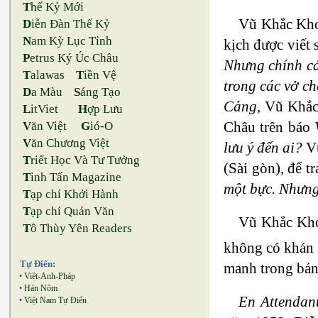
T
hế Kỷ Mới
Vũ Khắc Khoa
D
iễn Đàn Thế Kỷ
N
am Kỳ Lục Tỉnh
kịch được viết 
P
etrus Ký Úc Châu
Nhưng chính cá
T
alawas
T
iền Vệ
trong các vở ch
D
a Màu
S
áng Tạo
Cảng
, Vũ Khắc
L
itViet
H
ợp Lưu
Châu trên báo
V
ăn Việt
G
ió-O
V
ăn Chương Việt
lưu ý đến ai?
Vũ
T
riết Học Và Tư Tưởng
(Sài gòn), để 
T
inh Tấn Magazine
một bực. Nhưng 
T
ạp chí Khởi Hành
T
ạp chí Quán Văn
Vũ Khắc Khoa
T
ô Thùy Yên Readers
không có khán g
Tự Điển:
manh trong bản 
•
Việt-Anh-Pháp
•
Hán Nôm
En Attendan
•
Việt Nam Tự Điển