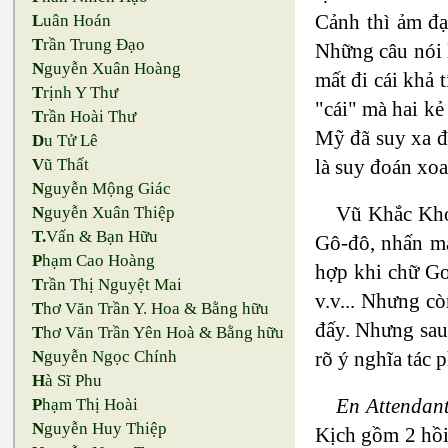
Cảnh thì ảm đạm
L
uân Hoán
T
rần Trung Đạo
Những câu nói l
N
guyễn Xuân Hoàng
mất đi cái khả 
T
rịnh Y Thư
"cái" mà hai kẻ
T
rần Hoài Thư
Mỹ đã suy xa 
D
u Tử Lê
V
ũ Thất
là suy đoán xoa
N
guyễn Mộng Giác
Vũ Khắc Khoa
N
guyễn Xuân Thiệp
T.
Vấn & Bạn Hữu
Gô-đô, nhấn mạn
P
hạm Cao Hoàng
hợp khi chữ Go
T
rần Thị Nguyệt Mai
v.v... Nhưng c
T
hơ Văn Trần Y. Hoa & Bằng hữu
đấy. Nhưng sau 
T
hơ Văn Trần Yên Hoà & Bằng hữu
N
guyễn Ngọc Chính
rõ ý nghĩa tác 
H
à Sĩ Phu
En Attendan
P
hạm Thị Hoài
N
guyễn Huy Thiệp
Kịch gồm 2 hồi,