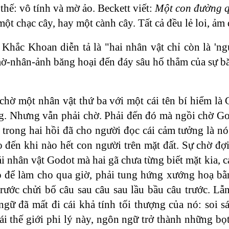
thế: vô tính và mờ ảo. Beckett viết:
Một con đường q
t chạc cây, hay một cành cây. Tất cả đều lẻ loi, ảm đ
 Khắc Khoan diễn tả là "hai nhân vật chỉ còn là 'ng
-mờ-nhân-ảnh băng hoại đến đáy sâu hố thẳm của sự b
, chờ một nhân vật thứ ba với một cái tên bí hiểm là
ông. Nhưng vẫn phải chờ. Phải đến đó mà ngồi chờ G
trong hai hồi đã cho người đọc cái cảm tưởng là nó 
o đến khi nào hết con người trên mặt đất. Sự chờ đợ
cái nhân vật Godot mà hai gã chưa từng biết mặt kia, 
rò để làm cho qua giờ, phải tung hứng xướng hoạ b
rước chửi bố câu sau câu sau lầu bầu câu trước. L
ữ đã mất đi cái khả tính tối thượng của nó: soi s
ái thế giới phi lý này, ngôn ngữ trở thành những b