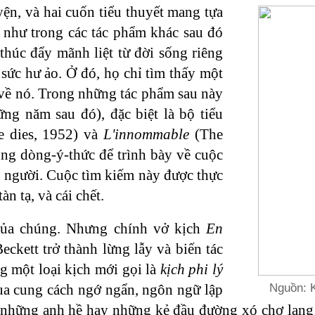
yện, và hai cuốn tiểu thuyết mang tựa
g như trong các tác phẩm khác sau đó
húc đẩy mãnh liệt từ đời sống riêng
 sức hư ảo. Ở đó, họ chỉ tìm thấy một
ải về nó. Trong những tác phẩm sau này
ng năm sau đó), đặc biệt là bộ tiểu
 dies, 1952) và
L'innommable
(The
ùng dòng-ý-thức để trình bày về cuộc
on người. Cuộc tìm kiếm này được thực
n tạ, và cái chết.
 của chúng. Nhưng chính vở kịch
En
ckett trở thành lừng lẫy và biến tác
g một loại kịch mới gọi là
kịch phi lý
Nguồn: Kệ
 qua cung cách ngớ ngẩn, ngôn ngữ lập
là những anh hề hay những kẻ đầu đường xó chợ lang 