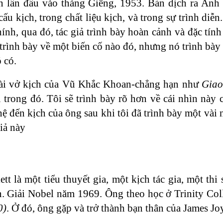
 lần đầu vào tháng Giêng, 1953. Bản dịch ra Anh
ấu kịch, trong chất liệu kịch, và trong sự trình di
hính, qua đó, tác giả trình bày hoàn cảnh và đặc tính
rình bày về một biến cố nào đó, nhưng nó trình bày 
 có.
ài vở kịch của Vũ Khắc Khoan-chẳng hạn như
Giao
u trong đó. Tôi sẽ trình bày rõ hơn về cái nhìn nà
hệ đến kịch của ông sau khi tôi đã trình bày một vài
iả này
tt là một tiểu thuyết gia, một kịch tác gia, một th
. Giải Nobel năm 1969. Ông theo học ở Trinity Coll
0)
. Ở đó, ông gặp và trở thành bạn thân của James Joy