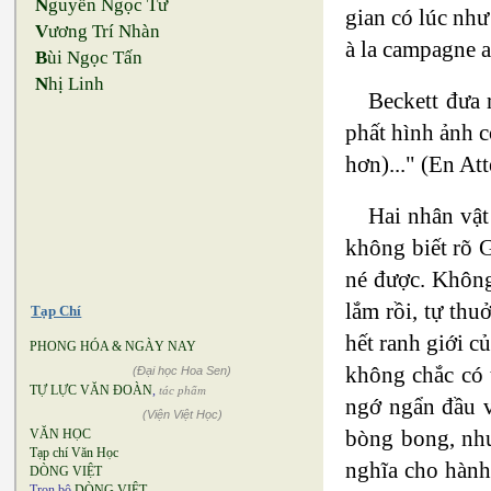
N
guyễn Ngọc Tư
gian có lúc như
V
ương Trí Nhàn
à la campagne a
B
ùi Ngọc Tấn
N
hị Linh
Beckett đưa 
phất hình ảnh c
hơn)..." (En A
Hai nhân vật 
không biết rõ 
né được. Không 
lắm rồi, tự thu
Tạp Chí
hết ranh giới c
PHONG HÓA & NGÀY NAY
không chắc có 
(Đại học Hoa Sen)
TỰ LỰC VĂN ĐOÀN
,
tác phẩm
ngớ ngẩn đầu v
(Viện Việt Học)
bòng bong, như
VĂN HỌC
Tạp chí Văn Học
nghĩa cho hành
DÒNG VIỆT
Trọn bộ
DÒNG VIỆT