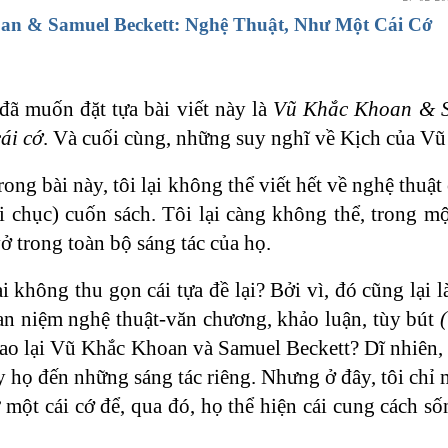
n & Samuel Beckett: Nghệ Thuật, Như Một Cái Cớ
 đã muốn đặt tựa bài viết này là
Vũ Khắc Khoan & Sa
ái cớ
. Và cuối cùng, những suy nghĩ về Kịch của Vũ 
rong bài này, tôi lại không thể viết hết về nghệ th
 chục) cuốn sách. Tôi lại càng không thể, trong một
ở trong toàn bộ sáng tác của họ.
ại không thu gọn cái tựa đề lại? Bởi vì, đó cũng lại 
an niệm nghệ thuật-văn chương, khảo luận, tùy bút
sao lại Vũ Khắc Khoan và Samuel Beckett? Dĩ nhiên, m
y họ đến những sáng tác riêng. Nhưng ở đây, tôi chỉ
một cái cớ để, qua đó, họ thể hiện cái cung cách sốn