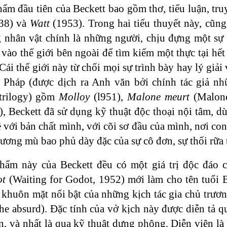
ẩm đầu tiên của Beckett bao gồm thơ, tiểu luận, tru
38) và
Watt
(1953). Trong hai tiểu thuyết này, cũn
 nhân vật chính là những người, chịu đựng một sự t
 vào thế giới bên ngoài để tìm kiếm một thực tại hết
. Cái thế giới này từ chối mọi sự trình bày hay lý gi
g Pháp (được dịch ra Anh văn bởi chính tác giả nhữ
(trilogy) gồm
Molloy
(l951),
Malone meurt
(Malone
), Beckett đã sử dụng kỹ thuật độc thoại nội tâm, d
ề với bản chất mình, với cõi sơ đầu của mình, nơi c
ương mù bao phủ dày đặc của sự cô đơn, sự thối rữa tà
hẩm này của Beckett đều có một giá trị độc đáo
ot
(Waiting for Godot, 1952) mới làm cho tên tuổi Be
 khuôn mặt nổi bật của những kịch tác gia chủ trươn
 the absurd). Đặc tính của vở kịch này được diễn tả
ên, và nhất là qua kỹ thuật dựng phông. Diễn viên 