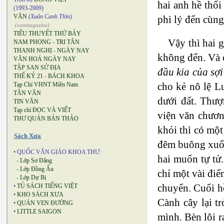
hai anh hề thổi
(1993-2009)
VĂN
(Xuân Canh Thìn)
phi lý đến cùng
(vanmagazine)
TIỂU THUYẾT THỨ BẢY
Vậy thì hai 
NAM PHONG
-
TRI TÂN
THANH NGHỊ
-
NGÀY NAY
không đến. Và 
VĂN HOÁ NGÀY NAY
TẬP SAN SỬ ĐỊA
đầu kia của sợi
THẾ KỶ 21
-
BÁCH KHOA
cho kẻ nô lệ L
Tạp Chí VHNT Miền Nam
TÂN VĂN
dưới đất. Thượ
TIN VĂN
Tạp chí ĐỌC VÀ VIẾT
viện văn chươn
THƯ QUÁN BẢN THẢO
khỏi thì có một
Sách Xưa
đêm buông xuốn
• QUỐC VĂN GIÁO KHOA THƯ:
hai muốn tự tử.
-
Lớp Sơ Đẳng
-
Lớp Đồng Ấu
chỉ một vài điể
-
Lớp Dự Bị
chuyển. Cuối hồ
•
TỦ SÁCH TIẾNG VIỆT
•
KHO SÁCH XƯA
Cành cây lại t
•
QUÁN VEN ĐƯỜNG
•
LITTLE SAIGON
mình. Bèn lôi r