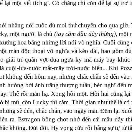
lại một vết tích gì. Có chăng chỉ còn để lại sự trơ t
, nói nhăng nói cuộc đủ mọi thứ chuyện cho qua giờ
cky, một người là chủ
(tay cầm đầu dây thừng)
, một 
xướng họa bằng những lời nói vô nghĩa. Cuối cùng 
một màn độc thoại vô nghĩa và kéo dài, bao gồm đủ 
ao-giải trí-quần vợt-đua ngựa-ky mã-máy bay-khúc
đá cuội-lửa-nước mắt-mây trời-nuớc biển... Khi Poz
odot không đến hôm nay, nhưng chắc chắn sẽ đến vào 
ảnh hưởng bởi ánh trăng thượng tuần, bèn nghĩ đến 
ày. Thế rồi màn hạ. Xong hồi một. Hồi hai cũng lại 
iờ bị mù, còn Lucky thì câm. Thời gian như thế là có
nhưng sẽ đến, chắc chắn, vào ngày mai. Đêm lại xuốn
hiện ra. Estragon bỗng chợt nhớ đến cái mẩu dây th
ắc không. Đứt đôi. Hy vọng cứu rỗi bằng sự tự tử tắ