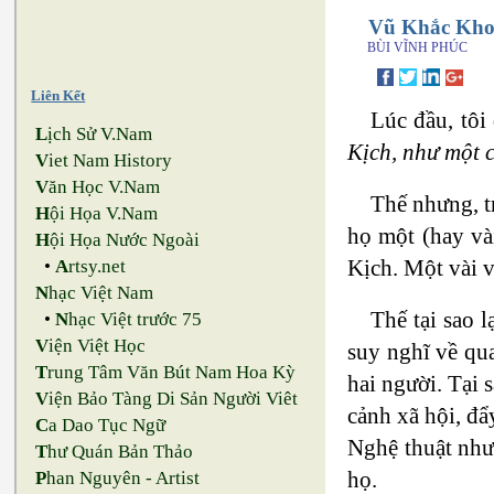
Vũ Khắc Khoa
BÙI VĨNH PHÚC
Liên Kết
Lúc đầu, tôi
L
ịch Sử V.Nam
Kịch, như một c
V
iet Nam History
V
ăn Học V.Nam
Thế nhưng, t
H
ội Họa V.Nam
họ một (hay vài
H
ội Họa Nước Ngoài
Kịch. Một vài v
•
A
rtsy.net
N
hạc Việt Nam
Thế tại sao l
•
N
hạc Việt trước 75
V
iện Việt Học
suy nghĩ về qu
T
rung Tâm Văn Bút Nam Hoa Kỳ
hai người. Tại 
V
iện Bảo Tàng Di Sản Người Viêt
cảnh xã hội, đẩ
C
a Dao Tục Ngữ
Nghệ thuật như 
T
hư Quán Bản Thảo
họ.
P
han Nguyên - Artist