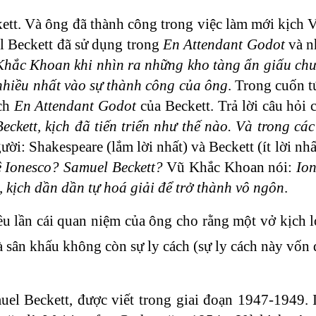
tt. Và ông đã thành công trong việc làm mới kịch V
el Beckett đã sử dụng trong
En Attendant Godot
và n
 Khắc Khoan khi nhìn ra những kho tàng ẩn giấu c
 nhiều nhất vào sự thành công của ông
. Trong cuốn 
ịch
En Attendant Godot
của Beckett. Trả lời câu hỏ
ckett, kịch đã tiến triển như thế nào. Và trong các
ời: Shakespeare (lắm lời nhất) và Beckett (ít lời nh
 Ionesco? Samuel Beckett?
Vũ Khắc Khoan nói:
Ion
, kịch dần dần tự hoá giải để trở thành vô ngôn
.
u lần cái quan niệm của ông cho rằng một vở kịch l
 sân khấu không còn sự ly cách (sự ly cách này vốn 
uel Beckett, được viết trong giai đoạn 1947-1949. 