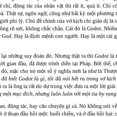
hỉ, động tác của nhân vật thì rất ít, quá ít. Chỉ có
xoá. Thật sự, ngôn ngữ, cũng như bất kỳ một phương 
 giới phi lý. Chủ đề chính của vở kịch chỉ giản dị là
s
 không rõ nét, không chắc chắn. Cái đó là Godot. Nhi
ữ
God
. Hay là định mệnh con người. Hay là một cái g
 lại những suy đoán đó. Nhưng thật ra thì
Godot
là 
i gian đầu, đã được trình diễn tại Pháp. Bởi thế, c
đó, mặc cho nó một số ý nghĩa mới lạ như là Thượ
 đã biết Godot là gì, tôi đã nói hết ra trong vở kịch
ra là ông ta rất do dự trong việc đưa ra một lời giải
 một mục đích, nhưng luôn luôn với một tia hy vọng
an, động tác, hay câu chuyện gì cả. Nó không nói về
t ở đoạn đầu hồi một: buổi chiều, và ở đầu hồi hai: