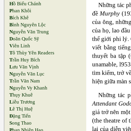
H
ồ Biểu Chánh
Những tác ph
P
han Khôi
đề
Murphy
(19
B
ích Khê
của ông, những
B
ình Nguyên Lộc
của họ, lao đầu
N
guyễn Văn Trung
thế giới phi lý
D
oãn Quốc Sỹ
V
iên Linh
viết bằng tiến
T
ô Thùy Yên Readers
thuyết ba tập 
T
rần Huy Bích
unamable, l953
L
ưu Văn Vịnh
tìm kiếm, trở v
N
guyễn Văn Lục
hiện giữa màn s
T
rần Văn Nam
N
guyễn Vy Khanh
Những tác p
T
hụy Khuê
L
iễu Trương
Attendant God
L
ê Thị Huệ
giả trở nên một
Đ
ặng Tiến
(the theatre of
S
ong Thao
lại của diễn vi
P
han Nhiên Hạo