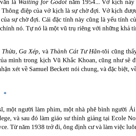
 văn là
Waiting for Godot
năm 1954... Vở kịch này 
ễn. Thông điệp của vở kịch là sự chờ đợi. Vở kịch đ
 của sự chờ đợi. Cái đặc tính này cũng là yếu tính c
chính nó. Tự nó là một vũ trụ riêng với những khả t
 Thừa, Ga Xép
, và
Thành Cát Tư Hãn
-tôi cũng thấ
y của mình trong kịch Vũ Khắc Khoan, cũng như sẽ đ
 nhận xét về Samuel Beckett nói chung, và đặc biệt, 
*
i sĩ, một người làm phim, một nhà phê bình người Ái
ege, và sau đó làm giáo sư thỉnh giảng tại Ecole No
ce. Từ năm 1938 trở đi, ông định cư và làm việc luôn