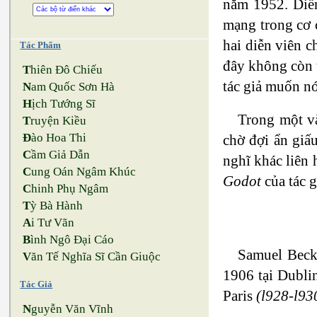
năm 1952. Diễn
mạng trong cơ c
hai diễn viên c
Tác Phẩm
đây không còn t
T
hiên Đô Chiếu
tác giả muốn nó
N
am Quốc Sơn Hà
H
ịch Tướng Sĩ
Trong một v
T
ruyện Kiều
Đ
ào Hoa Thi
chờ đợi ẩn giấ
C
ầm Giả Dẫn
nghĩ khác liên 
C
ung Oán Ngâm Khúc
Godot
của tác g
C
hinh Phụ Ngâm
T
ỳ Bà Hành
A
i Tư Vãn
B
ình Ngô Đại Cáo
Samuel Becke
V
ăn Tế Nghĩa Sĩ Cần Giuộc
1906 tại Dublin
Tác Giả
Paris
(l928-l93
N
guyễn Văn Vĩnh