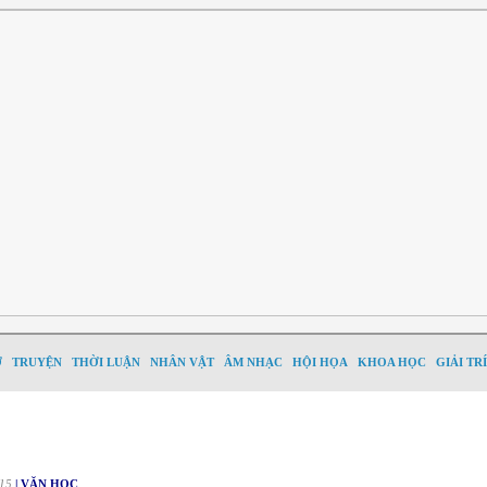
Ơ
TRUYỆN
THỜI LUẬN
NHÂN VẬT
ÂM NHẠC
HỘI HỌA
KHOA HỌC
GIẢI TRÍ
15
| VĂN HỌC