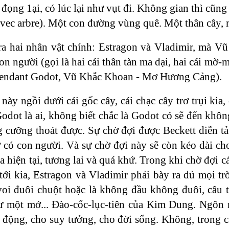
 đọng 1ại, có lúc lại như vụt đi. Không gian thì cũng 
vec arbre). Một con đường vùng quê. Một thân cây, mộ
ra hai nhân vật chính: Estragon và Vladimir, mà Vũ
on người (gọi là hai cái thân tàn ma dại, hai cái mờ
ttendant Godot, Vũ Khắc Khoan - Mơ Hương Cảng).
này ngồi dưới cái gốc cây, cái chạc cây trơ trụi kia
Godot là ai, không biết chắc là Godot có sẽ đến kh
cưỡng thoát được. Sự chờ đợi được Beckett diễn tả 
ở có con người. Và sự chờ đợi này sẽ còn kéo dài ch
ủa hiện tại, tương lai và quá khứ. Trong khi chờ đợi 
tới kia, Estragon và Vladimir phải bày ra đủ mọi t
oi đuôi chuột hoặc là không đầu không đuôi, câu t
 một mớ... Đào-cốc-lục-tiên của Kim Dung. Ngôn ng
 động, cho suy tưởng, cho đời sống. Không, trong c