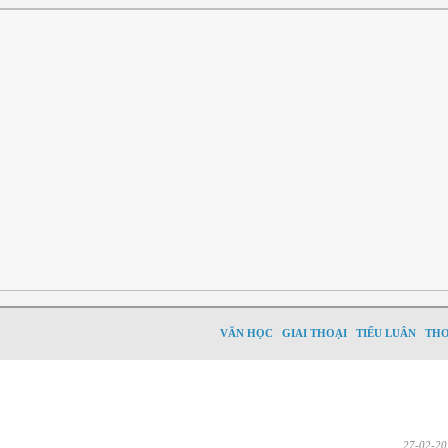
VĂN HỌC
GIAI THOẠI
TIỂU LUÂN
TH
27-02-20