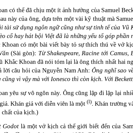
n có thể đã chịu một ít ảnh hưởng của Samuel Becke
sau này của ông, dựa trên một vài kỹ thuật mà Samu
i tài sử dụng ngôn ngữ cũng như sự tinh tế của Vũ
èo cổ hay hát bội Việt đã là những yếu tố góp phần
 Khoan có một bài viết bày tỏ sự thích thú về vở k
Văn
(Sài gòn):
Từ Shakespeare, Racine tới Camus, Be
 Khắc Khoan đã nói tóm lại là ông thích nhất hai ngư
trả lời câu hỏi của Nguyễn Nam Anh:
Ông nghĩ sao về
cũng vì vậy mà với Ionesco thì còn kịch. Với Beckett
n yêu sự vô ngôn này. Ông cũng lập đi lập lại nhiề
(l)
iả. Khán giả với diễn viên là một
. Khán trường và
chất của kịch.)
t Godot
là một vở kịch cả thế giới biết đến của Sam