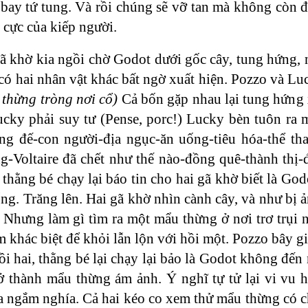
 bay tứ tung. Và rồi chúng sẽ vỡ tan mà không còn để 
 cực của kiếp người.
gã khờ kia ngồi chờ Godot dưới gốc cây, tung hứng
có hai nhân vật khác bất ngờ xuất hiện. Pozzo và Lu
 thừng tròng nơi cổ)
Cả bốn gặp nhau lại tung hứng 
ucky phải suy tư (Pense, porc!) Lucky bèn tuôn ra 
ng đế-con người-địa ngục-ăn uống-tiêu hóa-thể th
g-Voltaire đã chết như thế nào-đồng quê-thành thị-
 thằng bé chạy lại báo tin cho hai gã khờ biết là G
g. Trăng lên. Hai gã khờ nhìn cành cây, và như bị 
 Nhưng làm gì tìm ra một mẩu thừng ở nơi trơ trụi n
m khác biệt để khỏi lẫn lộn với hồi một. Pozzo bây g
i hai, thằng bé lại chạy lại bảo là Godot không đến 
rở thành mẩu thừng ám ảnh. Ý nghĩ tự tử lại vi vu 
a ngắm nghía. Cả hai kéo co xem thử mẩu thừng có ch