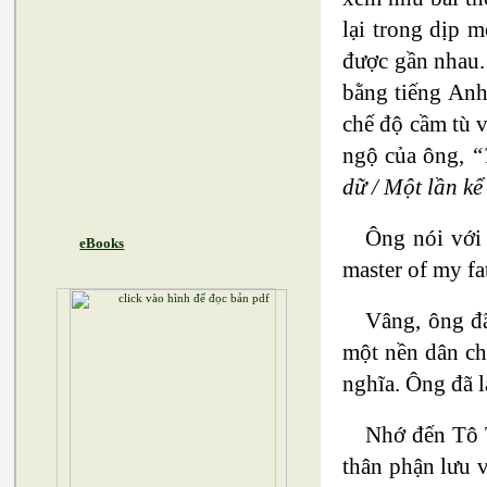
lại trong dịp 
được gần nhau.
bằng tiếng Anh
chế độ cầm tù v
ngộ của ông,
“
dữ / Một lần kể
Ông nói với 
eBooks
master of my fa
Vâng, ông đã
một nền dân ch
nghĩa. Ông đã l
Nhớ đến Tô T
thân phận lưu 