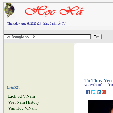
Thursday, Aug 6, 2026
(24 tháng 6 năm Ất Tỵ)
Tô Thùy Yên
NGUYỄN HỮU HỒN
Liên Kết
L
ịch Sử V.Nam
V
iet Nam History
V
ăn Học V.Nam