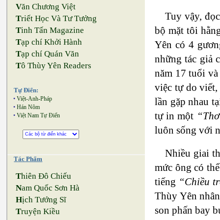
V
ăn Chương Việt
Tuy vậy, đọc
T
riết Học Và Tư Tưởng
bộ mặt tôi hằng
T
inh Tấn Magazine
T
ạp chí Khởi Hành
Yên có 4 gương
T
ạp chí Quán Văn
những tác giả 
T
ô Thùy Yên Readers
năm 17 tuổi và 
việc tự do viết
Tự Điển:
•
Việt-Anh-Pháp
lần gặp nhau tạ
•
Hán Nôm
tự in một
“Thơ
•
Việt Nam Tự Điển
luôn sống với 
Nhiều giai t
Tác Phẩm
mức ông có thể 
T
hiên Đô Chiếu
tiếng
“Chiều t
N
am Quốc Sơn Hà
Thùy Yên nhân 
H
ịch Tướng Sĩ
son phấn bay bư
T
ruyện Kiều