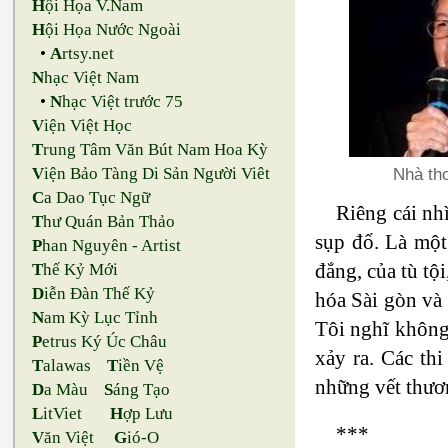
H
ội Họa V.Nam
H
ội Họa Nước Ngoài
•
A
rtsy.net
N
hạc Việt Nam
•
N
hạc Việt trước 75
V
iện Việt Học
T
rung Tâm Văn Bút Nam Hoa Kỳ
Nhà th
V
iện Bảo Tàng Di Sản Người Viêt
C
a Dao Tục Ngữ
Riêng cái nh
T
hư Quán Bản Thảo
sụp đổ. Là một
P
han Nguyên - Artist
đắng, của tù tộ
T
hế Kỷ Mới
D
iễn Đàn Thế Kỷ
hóa Sài gòn và
N
am Kỳ Lục Tỉnh
Tôi nghĩ không 
P
etrus Ký Úc Châu
xảy ra. Các th
T
alawas
T
iền Vệ
những vết thươn
D
a Màu
S
áng Tạo
L
itViet
H
ợp Lưu
***
V
ăn Việt
G
ió-O