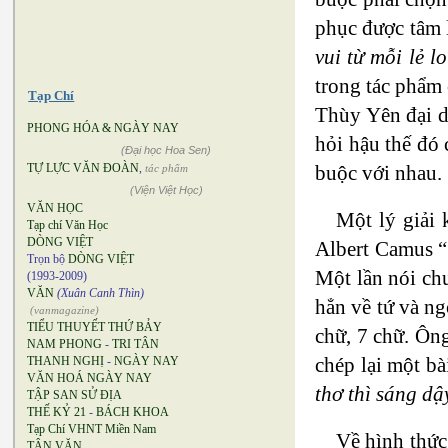
phục được tâm 
vui từ mỗi lẻ lo
trong tác phẩm 
Tạp Chí
Thùy Yên đại d
PHONG HÓA & NGÀY NAY
hỏi hậu thế đó 
(Đại học Hoa Sen)
TỰ LỰC VĂN ĐOÀN
,
buộc với nhau.
tác phẩm
(Viện Việt Học)
VĂN HỌC
Một lý giải 
Tạp chí Văn Học
DÒNG VIỆT
Albert Camus “S
Trọn bộ
DÒNG VIỆT
Một lần nói ch
(1993-2009)
VĂN
(Xuân Canh Thìn)
hẳn về tứ và ng
(vanmagazine)
TIỂU THUYẾT THỨ BẢY
chữ, 7 chữ. Ông
NAM PHONG
-
TRI TÂN
chép lại một bà
THANH NGHỊ
-
NGÀY NAY
VĂN HOÁ NGÀY NAY
thơ thì sáng dậ
TẬP SAN SỬ ĐỊA
THẾ KỶ 21
-
BÁCH KHOA
Tạp Chí VHNT Miền Nam
Về hình thức
TÂN VĂN