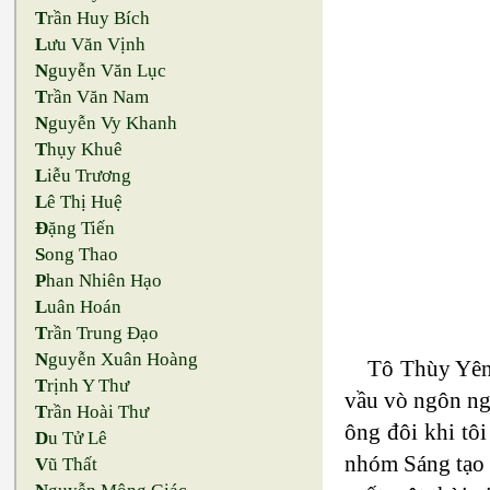
T
rần Huy Bích
L
ưu Văn Vịnh
N
guyễn Văn Lục
T
rần Văn Nam
N
guyễn Vy Khanh
T
hụy Khuê
L
iễu Trương
L
ê Thị Huệ
Đ
ặng Tiến
S
ong Thao
P
han Nhiên Hạo
L
uân Hoán
T
rần Trung Đạo
N
guyễn Xuân Hoàng
Tô Thùy Yên 
T
rịnh Y Thư
vầu vò ngôn ngữ
T
rần Hoài Thư
ông đôi khi tôi
D
u Tử Lê
nhóm Sáng tạo 
V
ũ Thất