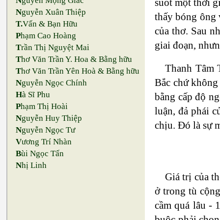
N
guyễn Mộng Giác
suốt một thời g
N
guyễn Xuân Thiệp
thấy bóng ông 
T.
Vấn & Bạn Hữu
của thơ. Sau n
P
hạm Cao Hoàng
giai đoạn, nhưn
T
rần Thị Nguyệt Mai
T
hơ Văn Trần Y. Hoa & Bằng hữu
Thanh Tâm T
T
hơ Văn Trần Yên Hoà & Bằng hữu
Bắc chứ không 
N
guyễn Ngọc Chính
H
à Sĩ Phu
bằng cấp độ ng
P
hạm Thị Hoài
luận, đả phái 
N
guyễn Huy Thiệp
chịu. Đó là sự 
N
guyễn Ngọc Tư
V
ương Trí Nhàn
B
ùi Ngọc Tấn
N
hị Linh
Giá trị của 
ở trong tù cộng
cầm quá lâu - 1
buộc phải chọn