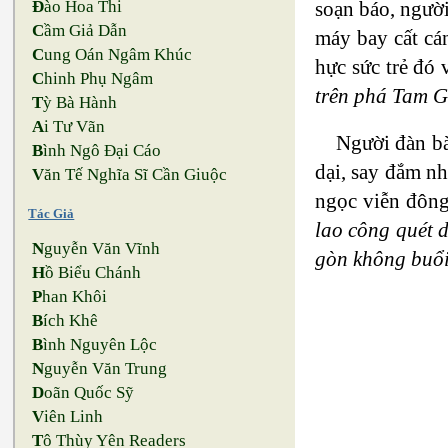
soạn báo, ngườ
Đ
ào Hoa Thi
C
ầm Giả Dẫn
máy bay cất cán
C
ung Oán Ngâm Khúc
hực sức trẻ đó
C
hinh Phụ Ngâm
trên phá Tam Gi
T
ỳ Bà Hành
A
i Tư Vãn
Người đàn bà
B
ình Ngô Đại Cáo
dại, say đắm nh
V
ăn Tế Nghĩa Sĩ Cần Giuộc
ngọc viễn đôn
Tác Giả
lao công quét d
N
guyễn Văn Vĩnh
gòn không buổi
H
ồ Biểu Chánh
P
han Khôi
B
ích Khê
B
ình Nguyên Lộc
N
guyễn Văn Trung
D
oãn Quốc Sỹ
V
iên Linh
T
ô Thùy Yên Readers