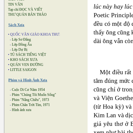
TIN VĂN
lúc này hay lú
Tạp chí ĐỌC VÀ VIẾT
Poetic Princip
THƯ QUÁN BẢN THẢO
đều có một độ 
Sách Xưa
thấy ông cũng k
• QUỐC VĂN GIÁO KHOA THƯ:
-
Lớp Sơ Đẳng
dài ông vẫn còn
-
Lớp Đồng Ấu
-
Lớp Dự Bị
•
TỦ SÁCH TIẾNG VIỆT
•
KHO SÁCH XƯA
•
QUÁN VEN ĐƯỜNG
•
LITTLE SAIGON
Một điều rất
tâm đúng mức di
Phim và Hình Ảnh Xưa
cũng chỉ ở tron
-
Cuộc Di Cư Năm 1954
-
Phim "Chúng Tôi Muốn Sống"
và Viện Goethe
-
Phim "Nắng Chiều", 1973
-
Phim Chân Trời Tím, 1971
(từ Hoa kỳ) và
-
Hình ảnh xưa
Kim Lan và dịc
giả yêu thơ ở 
xem như bài th