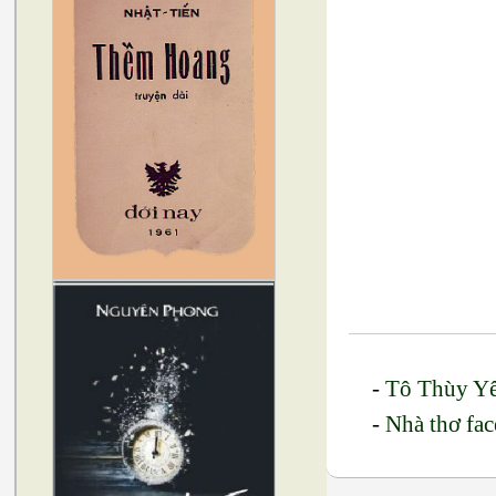
-
Tô Thùy Yê
-
Nhà thơ fa