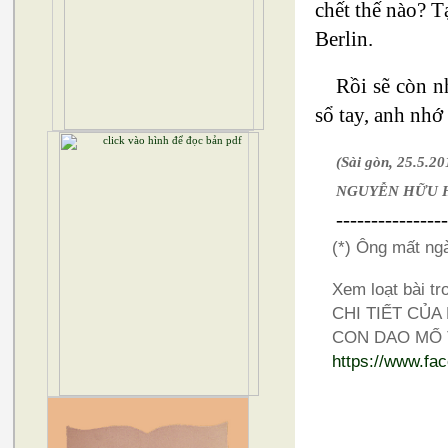
chết thế nào? T
Berlin.
Rồi sẽ còn n
sổ tay, anh nh
(Sài gòn, 25.5.20
NGUYỄN HỮU 
---------------
(*) Ông mất ng
Xem loạt bài tr
CHI TIẾT CỦA
CON DAO MỔ 
https://www.f