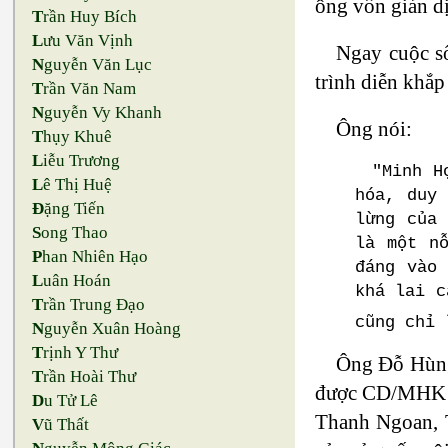
ông vốn giản d
T
rần Huy Bích
L
ưu Văn Vịnh
Ngay cuộc số
N
guyễn Văn Lục
trình diễn khắp
T
rần Văn Nam
N
guyễn Vy Khanh
Ông nói:
T
hụy Khuê
L
iễu Trương
"Minh H
L
ê Thị Huệ
hóa, duy
Đ
ặng Tiến
lừng của
S
ong Thao
là một n
P
han Nhiên Hạo
đáng vào
L
uân Hoán
khá lai c
T
rần Trung Đạo
cũng chỉ 
N
guyễn Xuân Hoàng
T
rịnh Y Thư
Ông Ðỗ Hùng
T
rần Hoài Thư
được CD/MHK và 
D
u Tử Lê
Thanh Ngoan, T
V
ũ Thất