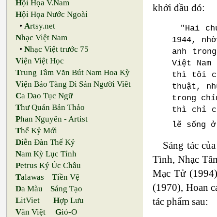
H
ội Họa V.Nam
khởi đầu đó:
H
ội Họa Nước Ngoài
•
A
rtsy.net
"Hai ch
N
hạc Việt Nam
1944, nhờ
•
N
hạc Việt trước 75
anh tron
V
iện Việt Học
Việt Nam 
T
rung Tâm Văn Bút Nam Hoa Kỳ
thì tôi c
V
iện Bảo Tàng Di Sản Người Viêt
thuật, nh
C
a Dao Tục Ngữ
trong chí
T
hư Quán Bản Thảo
thì chỉ c
P
han Nguyên - Artist
lẽ sống ở
T
hế Kỷ Mới
D
iễn Đàn Thế Kỷ
Sáng tác của
N
am Kỳ Lục Tỉnh
Tình, Nhạc Tâm
P
etrus Ký Úc Châu
Mạc Tử (1994)
T
alawas
T
iền Vệ
(1970), Hoan c
D
a Màu
S
áng Tạo
tác phẩm sau:
L
itViet
H
ợp Lưu
V
ăn Việt
G
ió-O