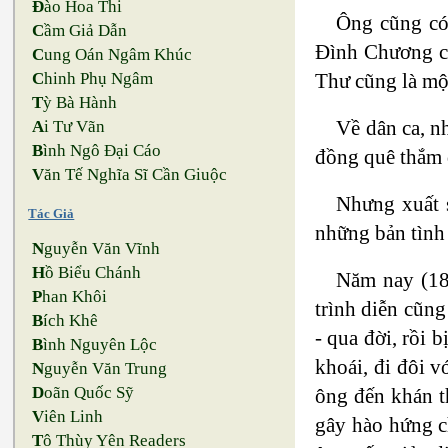
Đ
ào Hoa Thi
Ông cũng có 
C
ầm Giả Dẫn
Ðình Chương ch
C
ung Oán Ngâm Khúc
Thư cũng là một
C
hinh Phụ Ngâm
T
ỳ Bà Hành
Về dân ca, n
A
i Tư Vãn
B
ình Ngô Đại Cáo
đồng quê thắm 
V
ăn Tế Nghĩa Sĩ Cần Giuộc
Nhưng xuất 
Tác Giả
những bản tình 
N
guyễn Văn Vĩnh
H
ồ Biểu Chánh
Năm nay (18
P
han Khôi
trình diễn cũng
B
ích Khê
- qua đời, rồi 
B
ình Nguyên Lộc
khoái, đi đôi v
N
guyễn Văn Trung
D
oãn Quốc Sỹ
ông đến khán t
V
iên Linh
gây hào hứng c
T
ô Thùy Yên Readers