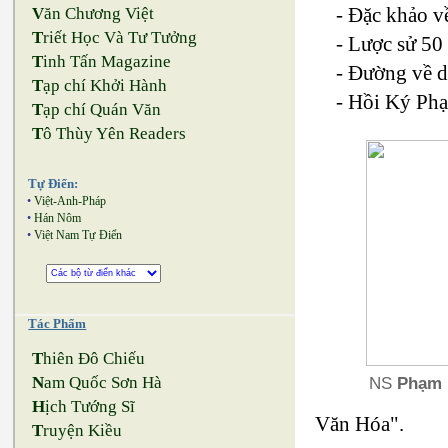
- Ðặc khảo v
V
ăn Chương Việt
T
riết Học Và Tư Tưởng
- Lược sử 50
T
inh Tấn Magazine
- Ðường về d
T
ạp chí Khởi Hành
- Hồi Ký Phạm
T
ạp chí Quán Văn
T
ô Thùy Yên Readers
Tự Điển:
•
Việt-Anh-Pháp
•
Hán Nôm
•
Việt Nam Tự Điển
Tác Phẩm
T
hiên Đô Chiếu
NS
Phạm 
N
am Quốc Sơn Hà
H
ịch Tướng Sĩ
Văn Hóa".
T
ruyện Kiều