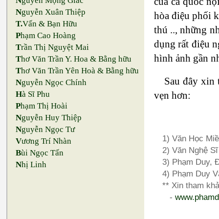
N
guyễn Mộng Giác
của cả quốc nộ
N
guyễn Xuân Thiệp
hòa điệu phối k
T.
Vấn & Bạn Hữu
thú .., những nh
P
hạm Cao Hoàng
dụng rất điệu n
T
rần Thị Nguyệt Mai
hình ảnh gần nh
T
hơ Văn Trần Y. Hoa & Bằng hữu
T
hơ Văn Trần Yên Hoà & Bằng hữu
Sau đây xin 
N
guyễn Ngọc Chính
H
à Sĩ Phu
vẹn hơn:
P
hạm Thị Hoài
N
guyễn Huy Thiệp
N
guyễn Ngọc Tư
1) Văn Học Miề
V
ương Trí Nhàn
2) Văn Nghệ Sĩ
B
ùi Ngọc Tấn
3) Phạm Duy, Ð
N
hị Linh
4) Phạm Duy Và
** Xin tham kh
-
www.phamd