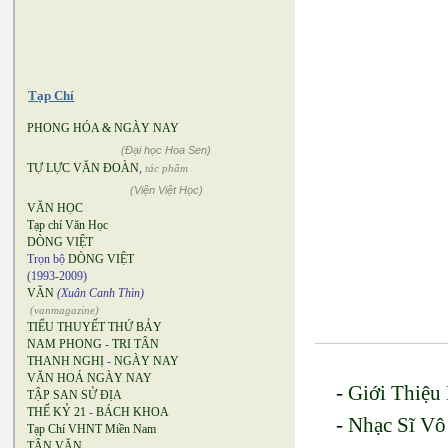
Tạp Chí
PHONG HÓA & NGÀY NAY
(Đại học Hoa Sen)
TỰ LỰC VĂN ĐOÀN
,
tác phẩm
(Viện Việt Học)
VĂN HỌC
Tạp chí Văn Học
DÒNG VIỆT
Trọn bộ
DÒNG VIỆT
(1993-2009)
VĂN
(Xuân Canh Thìn)
(vanmagazine)
TIỂU THUYẾT THỨ BẢY
NAM PHONG
-
TRI TÂN
THANH NGHỊ
-
NGÀY NAY
VĂN HOÁ NGÀY NAY
-
Giới Thiệu
TẬP SAN SỬ ĐỊA
THẾ KỶ 21
-
BÁCH KHOA
-
Nhạc Sĩ Vô
Tạp Chí VHNT Miền Nam
TÂN VĂN