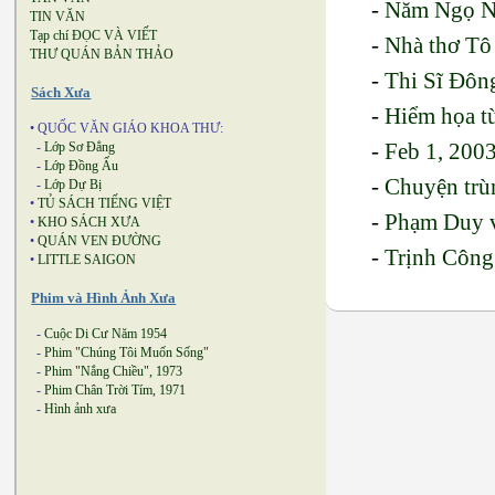
-
Năm Ngọ N
TIN VĂN
Tạp chí ĐỌC VÀ VIẾT
-
Nhà thơ Tô
THƯ QUÁN BẢN THẢO
-
Thi Sĩ Đôn
Sách Xưa
-
Hiểm họa t
• QUỐC VĂN GIÁO KHOA THƯ:
-
Feb 1, 2003
-
Lớp Sơ Đẳng
-
Lớp Đồng Ấu
-
Chuyện trù
-
Lớp Dự Bị
•
TỦ SÁCH TIẾNG VIỆT
-
Phạm Duy 
•
KHO SÁCH XƯA
•
QUÁN VEN ĐƯỜNG
-
Trịnh Công
•
LITTLE SAIGON
Phim và Hình Ảnh Xưa
-
Cuộc Di Cư Năm 1954
-
Phim "Chúng Tôi Muốn Sống"
-
Phim "Nắng Chiều", 1973
-
Phim Chân Trời Tím, 1971
-
Hình ảnh xưa