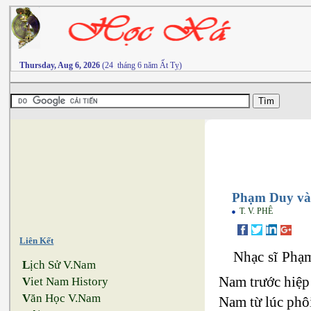
Thursday, Aug 6, 2026
(24 tháng 6 năm Ất Tỵ)
Phạm Duy và
T. V. PHÊ
Liên Kết
Nhạc sĩ Phạ
L
ịch Sử V.Nam
Nam trước hiệp
V
iet Nam History
V
ăn Học V.Nam
Nam từ lúc phôi