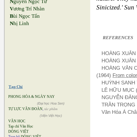
N
guyễn Ngọc Tư
Sinicized.' Sun
V
ương Trí Nhàn
B
ùi Ngọc Tấn
N
hị Linh
REFERENCES
HOÀNG XUÂN 
HOÀNG XUÂN 
HOÀNG VĂN CH
(1964)
From colo
HUỲNH SANH 
Tạp Chí
LÊ HỮU MỤC (
NGUYỄN ĐĂNG
PHONG HÓA & NGÀY NAY
(Đại học Hoa Sen)
TRẦN TRỌNG K
TỰ LỰC VĂN ĐOÀN
,
tác phẩm
Văn Hóa Á Châ
(Viện Việt Học)
VĂN HỌC
Tạp chí Văn Học
DÒNG VIỆT
Trọn bộ
DÒNG VIỆT