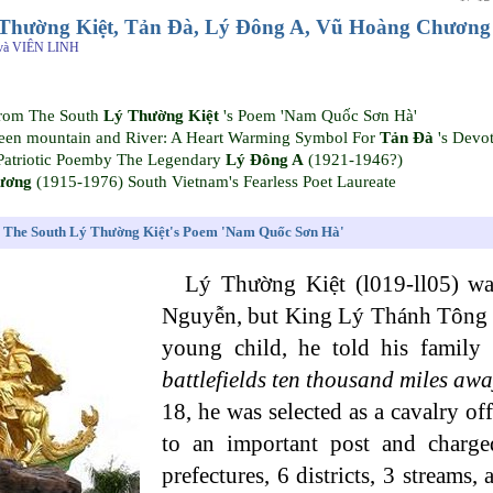
Thường Kiệt, Tản Đà, Lý Đông A, Vũ Hoàng Chương
à VIÊN LINH
From The South
Lý Thường Kiệt
's Poem 'Nam Quốc Sơn Hà'
en mountain and River: A Heart Warming Symbol For
Tản Đà
's Devo
Patriotic Poemby The Legendary
Lý Đông A
(1921-1946?)
ương
(1915-1976) South Vietnam's Fearless Poet Laureate
om The South Lý Thường Kiệt's Poem 'Nam Quốc Sơn Hà'
Lý Thường Kiệt (l019-ll05) was
Nguyễn, but King Lý Thánh Tông him
young child, he told his family
battlefields ten thousand miles away
18, he was selected as a cavalry o
to an important post and charge
prefectures, 6 districts, 3 strea