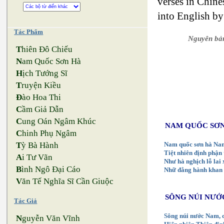
verses in Chine
into English 
Tác Phẩm
Nguyên bả
T
hiên Đô Chiếu
N
am Quốc Sơn Hà
H
ịch Tướng Sĩ
T
ruyện Kiều
Đ
ào Hoa Thi
C
ầm Giả Dẫn
C
ung Oán Ngâm Khúc
NAM QUỐC SƠ
C
hinh Phụ Ngâm
T
ỳ Bà Hành
Nam quốc sơn hà Na
Tiệt nhiên định phận 
A
i Tư Vãn
Như hà nghịch lỗ la
B
ình Ngô Đại Cáo
Nhữ đẳng hành khan t
V
ăn Tế Nghĩa Sĩ Cần Giuộc
SÔNG NÚI NƯỚ
Tác Giả
Sông núi nước Nam,
N
guyễn Văn Vĩnh