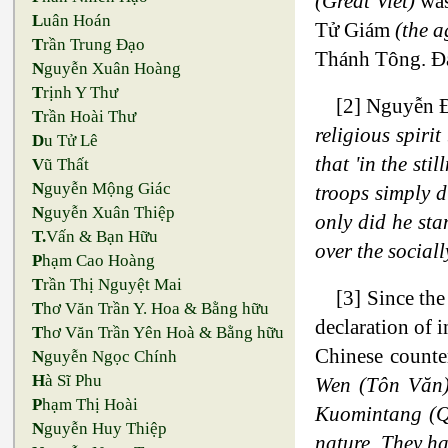
(Great Viet)
was
L
uân Hoán
Tử Giám
(the a
T
rần Trung Đạo
Thánh Tông. Đại
N
guyễn Xuân Hoàng
T
rịnh Y Thư
[2] Nguyễn Đ
T
rần Hoài Thư
religious spiri
D
u Tử Lê
that 'in the st
V
ũ Thất
N
guyễn Mộng Giác
troops simply d
N
guyễn Xuân Thiệp
only did he sta
T.
Vấn & Bạn Hữu
over the social
P
hạm Cao Hoàng
T
rần Thị Nguyệt Mai
[3] Since the
T
hơ Văn Trần Y. Hoa & Bằng hữu
declaration of 
T
hơ Văn Trần Yên Hoà & Bằng hữu
Chinese counte
N
guyễn Ngọc Chính
H
à Sĩ Phu
Wen (Tôn Văn) 
P
hạm Thị Hoài
Kuomintang (Qu
N
guyễn Huy Thiệp
nature. They ha