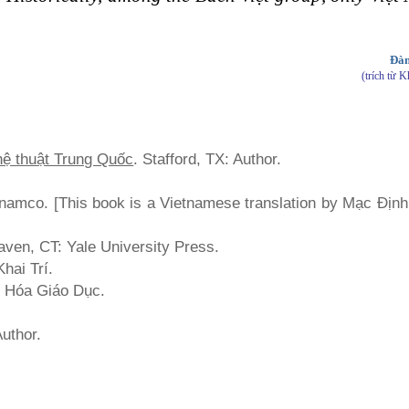
Đàm
(trích từ 
hệ thuật Trung Quốc
. Stafford, TX: Author.
inamco. [This book is a Vietnamese translation by Mạc Địn
ven, CT: Yale University Press.
hai Trí.
n Hóa Giáo Dục.
uthor.