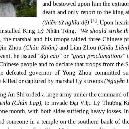
and bestowed upon him the extraor
death and only report to the king 
[1]
(thiên tử nghĩa đệ)
. Upon heari
-installed King Lý Nhân Tông,
"We should strike th
l, the marshal and his troops raided three Chines
 Qin Zhou
(Châu Khâm)
and Lian Zhou
(Châu Liêm
went, he issued
"đại cáo"
or
"great proclamations"
t
Chinese people and to declare that troops from the 
he defeated governor of Yong Zhou committed suic
e killed or captured by marshal Ly's troops
(Nguyễn 
ng An Shi orded a large army under the command of 
enla (Chân Lạp)
, to invade Đại Việt. Lý Thường Ki
one month, with both sides suffering heavy losses. In 
d someone in a temple on the southern bank of the 