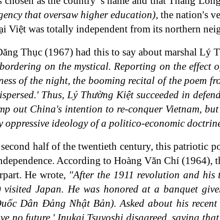
 chosen as the country' s name and that Thăng Lon
gency that oversaw higher education),
the nation's v
 Việt was totally independent from its northern nei
ăng Thục (1967) had this to say about marshal Lý 
t bordering on the mystical. Reporting on the effect
illness of the night, the booming recital of the poem 
ispersed.' Thus, Lý Thường Kiệt succeeded in defendi
mp out China's intention to re-conquer Vietnam, but 
ly oppressive ideology of a politico-economic doctr
 second half of the twentieth century, this patrioti
independence. According to Hoàng Văn Chí (1964), thi
rpart. He wrote,
"After the 1911 revolution and his 
visited Japan. He was honored at a banquet give
ốc Dân Đảng Nhật Bản). Asked about his recent vi
ve no future.' Inukai Tsuyoshi disagreed, saying tha