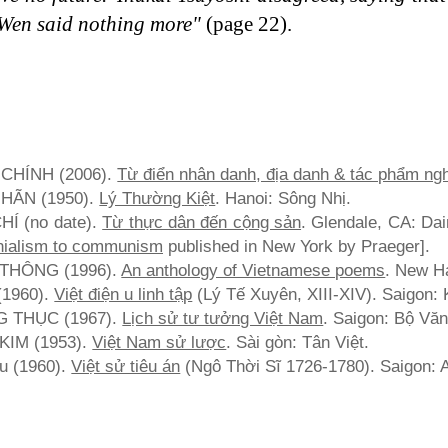
 Wen said nothing more"
(page 22).
CHÍNH (2006).
Từ điển nhân danh, địa danh & tác phẩm ng
HÃN (1950).
Lý Thường Kiệt
. Hanoi: Sông Nhị.
Í (no date).
Từ thực dân đến cộng sản
. Glendale, CA: Da
nialism to communism
published in New York by Praeger].
THÔNG (1996).
An anthology of Vietnamese poems
. New Ha
1960).
Việt điện u linh tập
(Lý Tế Xuyên, XIII-XIV). Saigon: K
 THỤC (1967).
Lịch sử tư tưởng Việt Nam
. Saigon: Bộ Vă
IM (1953).
Việt Nam sử lược
. Sài gòn: Tân Việt.
u (1960).
Việt sử tiêu án
(Ngô Thời Sĩ 1726-1780). Saigon: A