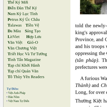
T
hế Kỷ Mới
D
iễn Đàn Thế Kỷ
N
am Kỳ Lục Tỉnh
P
etrus Ký Úc Châu
told the newly
T
alawas
T
iền Vệ
D
a Màu
S
áng Tạo
king's approva
L
itViet
H
ợp Lưu
Province, and
V
ăn Việt
G
ió-O
and his troops 
V
ăn Chương Việt
oppressing the 
T
riết Học Và Tư Tưởng
T
inh Tấn Magazine
(tân pháp)
. T
T
ạp chí Khởi Hành
prefectures wer
T
ạp chí Quán Văn
T
ô Thùy Yên Readers
A furious Wa
Thành)
and
Ch
Tự Điển:
Long, for over 
•
Việt-Anh-Pháp
•
Hán Nôm
Thường Kiệt ha
•
Việt Nam Tự Điển