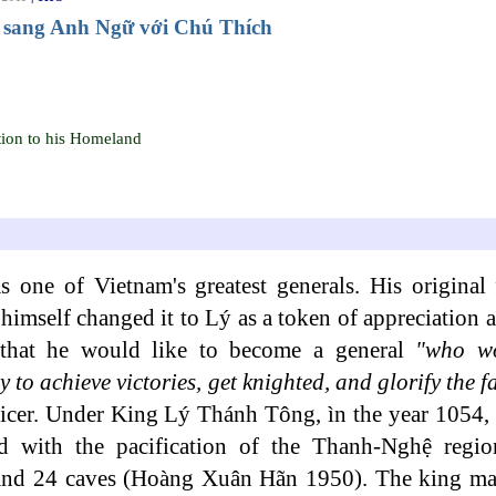
 sang Anh Ngữ với Chú Thích
tion to his Homeland
 one of Vietnam's greatest generals. His origina
self changed it to Lý as a token of appreciation an
 that he would like to become a general
"who wo
 to achieve victories, get knighted, and glorify the fa
fficer. Under King Lý Thánh Tông, ìn the year 1054,
d with the pacification of the Thanh-Nghệ regio
ms, and 24 caves (Hoàng Xuân Hãn 1950). The king m