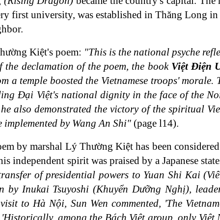
g
(Rising Dragon)
became the country's capital. The
ery first university, was established in Thăng Long 
ghbor.
Thường Kiệt's poem:
"This is the national psyche refl
 of the declamation of the poem, the book
Việt Điện 
from a temple boosted the Vietnamese troops' morale. 
ng Đại Việt's national dignity in the face of the No
he also demonstrated the victory of the spiritual V
ine implemented by Wang An Shi"
(page l14).
c poem by marshal Lý Thường Kiệt has been considered 
s independent spirit was praised by a Japanese state
transfer of presidential powers to Yuan Shi Kai (Vi
n by Inukai Tsuyoshi (Khuyển Dưỡng Nghị), leader
sit to Hà Nội, Sun Wen commented, 'The Vietnames
t 'Historically, among the Bách Việt group, only Việ