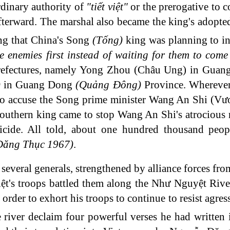
dinary authority of
"tiết việt"
or the prerogative to 
afterward. The marshal also became the king's adopt
ng that China's Song
(Tống)
king was planning to in
e enemies first instead of waiting for them to come 
e prefectures, namely Yong Zhou (Châu Ung) in Gua
)
in Guang Dong
(Quảng Đông)
Province. Whereve
o accuse the Song prime minister Wang An Shi (Vư
Southern king came to stop Wang An Shi's atrocious 
ide. All told, about one hundred thousand peopl
Đăng Thục 1967)
.
several generals, strengthened by alliance forces f
ệt's troops battled them along the Như Nguyệt Rive
order to exhort his troops to continue to resist agres
river declaim four powerful verses he had written