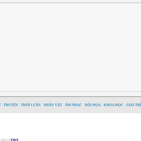
Ơ
TRUYỆN
THỜI LUẬN
NHÂN VẬT
ÂM NHẠC
HỘI HỌA
KHOA HỌC
GIẢI TRÍ
-2011
| THƠ