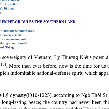
h hẳn không lầm.
đòi xâm chiếm
ỡi lũ tham.
h
 EMPEROR RULES THE SOUTHERN LAND
 rules the Southern land.
n Heaven's Book.
respass on our soil?
ndoing at our hands!
Sanh Thông
e sovereignty of Vietnam, Lý Thường Kiệt's poem al
[3]
h
. More than ever before, now is the time for us 
le's indomitable national-defense spirit, which appar
he Lý dynasty(l010-1225), according to Ngô Thời Sĩ 
long-lasting peace; the country had never been this