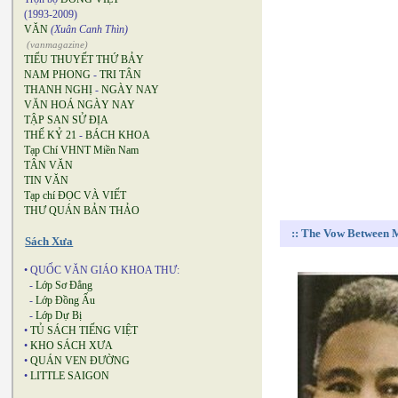
(1993-2009)
VĂN
(Xuân Canh Thìn)
(vanmagazine)
TIỂU THUYẾT THỨ BẢY
NAM PHONG
-
TRI TÂN
THANH NGHỊ
-
NGÀY NAY
VĂN HOÁ NGÀY NAY
TẬP SAN SỬ ĐỊA
THẾ KỶ 21
-
BÁCH KHOA
Tạp Chí VHNT Miền Nam
TÂN VĂN
TIN VĂN
Tạp chí ĐỌC VÀ VIẾT
THƯ QUÁN BẢN THẢO
:: The Vow Between 
Sách Xưa
• QUỐC VĂN GIÁO KHOA THƯ:
-
Lớp Sơ Đẳng
-
Lớp Đồng Ấu
-
Lớp Dự Bị
•
TỦ SÁCH TIẾNG VIỆT
•
KHO SÁCH XƯA
•
QUÁN VEN ĐƯỜNG
•
LITTLE SAIGON