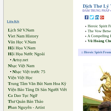
Dịch Thơ Lý 
ĐÀM TRUNG PHÁP v
Liên Kết
Heroic Spirit 
L
ịch Sử V.Nam
The Vow Betwe
V
iet Nam History
A Compelling 
Vũ Hoàng Ch
V
ăn Học V.Nam
H
ội Họa V.Nam
:: Heroic Spirit Fr
H
ội Họa Nước Ngoài
•
A
rtsy.net
N
hạc Việt Nam
•
N
hạc Việt trước 75
V
iện Việt Học
T
rung Tâm Văn Bút Nam Hoa Kỳ
V
iện Bảo Tàng Di Sản Người Viêt
C
a Dao Tục Ngữ
T
hư Quán Bản Thảo
P
han Nguyên - Artist