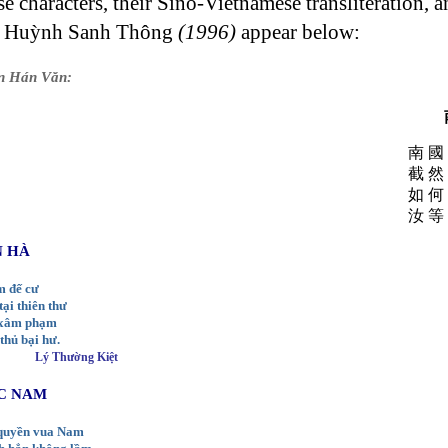
se characters, their Sino-Vietnamese transliteratìon
by Huỳnh Sanh Thông
(1996)
appear below:
n Hán Văn:
南 國
截 然
如 何
汝 等
N HÀ
m đế cư
tại thiên thư
i xâm phạm
hủ bại hư.
Lý Thường Kiệt
C NAM
 quyền vua Nam