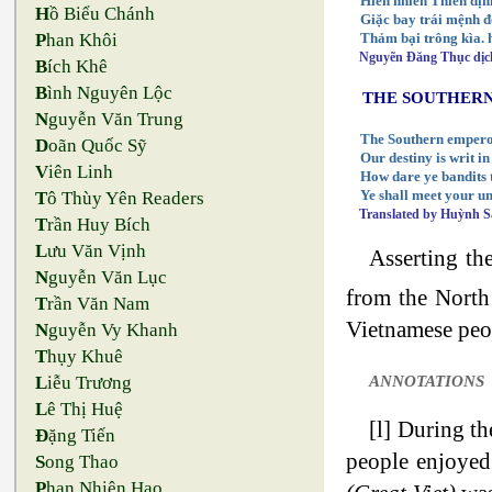
Hiển nhiên Thiên địn
H
ồ Biểu Chánh
Giặc bay trái mệnh 
P
han Khôi
Thảm bại trông kìa. h
Nguyẽn Đăng Thục dịc
B
ích Khê
B
ình Nguyên Lộc
THE SOUTHERN
N
guyễn Văn Trung
The Southern emperor
D
oãn Quốc Sỹ
Our destiny is writ i
V
iên Linh
How dare ye bandits t
T
ô Thùy Yên Readers
Ye shall meet your u
Translated by Huỳnh 
T
rần Huy Bích
L
ưu Văn Vịnh
Asserting th
N
guyễn Văn Lục
from the Nort
T
rần Văn Nam
Vietnamese peop
N
guyễn Vy Khanh
T
hụy Khuê
L
iễu Trương
ANNOTATIONS
L
ê Thị Huệ
[l] During t
Đ
ặng Tiến
people enjoyed 
S
ong Thao
P
han Nhiên Hạo