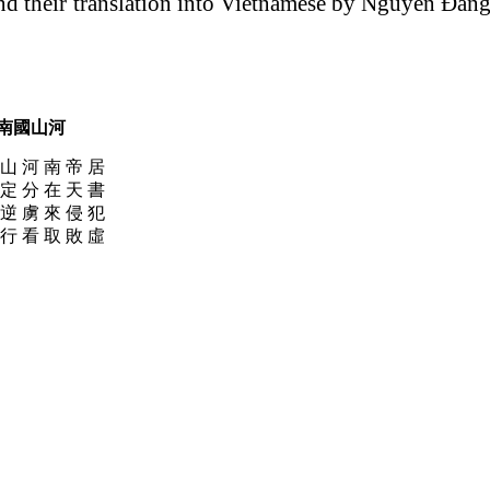
, and their translation into Vietnamese by Nguyễn Đă
南國山河
 山 河 南 帝 居
 定 分 在 天 書
 逆 虜 來 侵 犯
 行 看 取 敗 虛