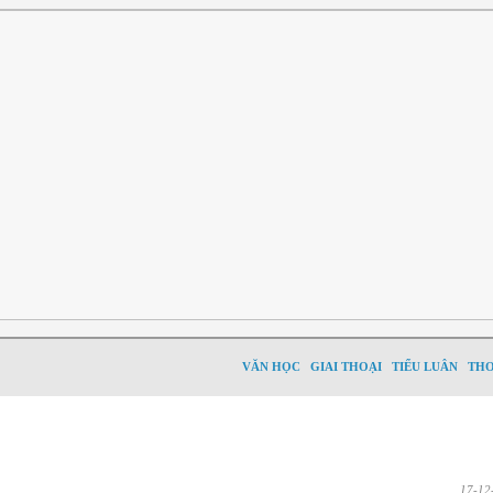
VĂN HỌC
GIAI THOẠI
TIỂU LUÂN
TH
17-12