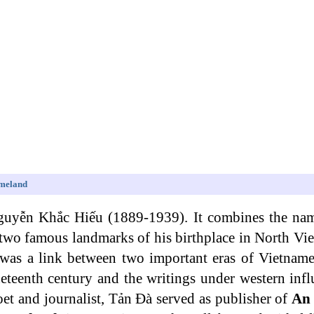
omeland
guyễn Khắc Hiếu (1889-1939). It combines the nam
e two famous landmarks of his birthplace in North Vi
was a link between two important eras of Vietnamese
neteenth century and the writings under western infl
poet and journalist, Tản Đà served as publisher of
An