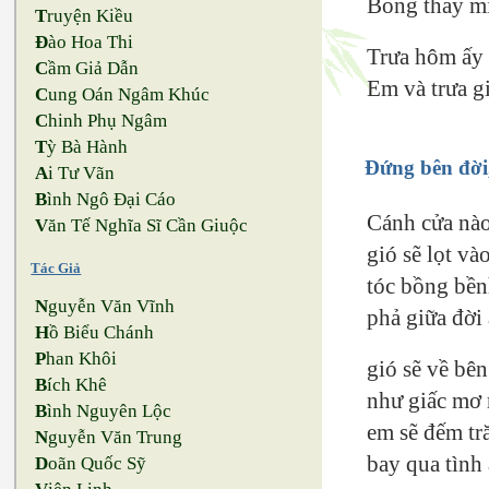
Bỗng thấy mì
T
ruyện Kiều
Đ
ào Hoa Thi
Trưa hôm ấy 
C
ầm Giả Dẫn
Em và trưa g
C
ung Oán Ngâm Khúc
C
hinh Phụ Ngâm
T
ỳ Bà Hành
Đứng bên đời,
A
i Tư Vãn
B
ình Ngô Đại Cáo
Cánh cửa nào
V
ăn Tế Nghĩa Sĩ Cần Giuộc
gió sẽ lọt vào
Tác Giả
tóc bồng bền
N
guyễn Văn Vĩnh
phả giữa đời 
H
ồ Biểu Chánh
P
han Khôi
gió sẽ về bê
B
ích Khê
như giấc mơ 
B
ình Nguyên Lộc
em sẽ đếm tr
N
guyễn Văn Trung
bay qua tình 
D
oãn Quốc Sỹ