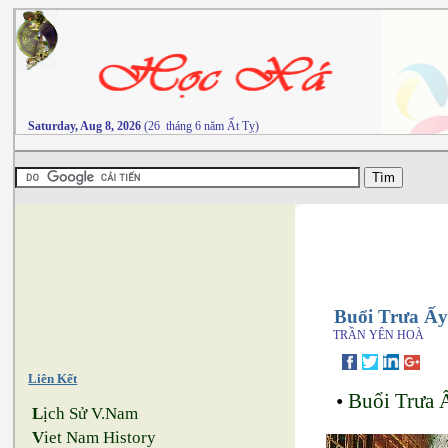
Saturday, Aug 8, 2026
(26 tháng 6 năm Ất Tỵ)
Buổi Trưa Ấy
TRẦN YÊN HOÀ
Liên Kết
•
Buổi Trưa 
L
ịch Sử V.Nam
V
iet Nam History