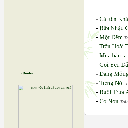
-
Cái tên Kh
-
Bữa Nhậu 
-
Một Đêm
T
-
Trần Hoài 
-
Mua bán lạ
-
Gọi Yêu Dấ
-
Dáng Mỏn
eBooks
-
Tiếng Nói
T
-
Buổi Trưa 
-
Cỏ Non
Trầ