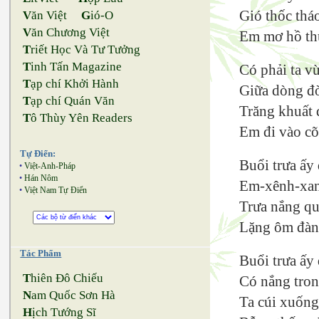
Gió thốc thá
V
ăn Việt
G
ió-O
V
ăn Chương Việt
Em mơ hồ th
T
riết Học Và Tư Tưởng
T
inh Tấn Magazine
Có phải ta v
T
ạp chí Khởi Hành
Giữa dòng đờ
T
ạp chí Quán Văn
Trăng khuất 
T
ô Thùy Yên Readers
Em đi vào c
Tự Điển:
Buổi trưa ấy
•
Việt-Anh-Pháp
•
Hán Nôm
Em-xênh-xan
•
Việt Nam Tự Điển
Trưa nắng qu
Lặng ôm đàn 
Tác Phẩm
Buổi trưa ấy 
T
hiên Đô Chiếu
Có nắng tron
N
am Quốc Sơn Hà
Ta cúi xuống
H
ịch Tướng Sĩ