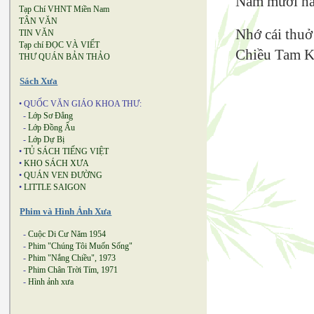
Năm mươi nă
Tạp Chí VHNT Miền Nam
TÂN VĂN
Nhớ cái thuở
TIN VĂN
Tạp chí ĐỌC VÀ VIẾT
Chiều Tam Kỳ
THƯ QUÁN BẢN THẢO
Sách Xưa
• QUỐC VĂN GIÁO KHOA THƯ:
-
Lớp Sơ Đẳng
-
Lớp Đồng Ấu
-
Lớp Dự Bị
•
TỦ SÁCH TIẾNG VIỆT
•
KHO SÁCH XƯA
•
QUÁN VEN ĐƯỜNG
•
LITTLE SAIGON
Phim và Hình Ảnh Xưa
-
Cuộc Di Cư Năm 1954
-
Phim "Chúng Tôi Muốn Sống"
-
Phim "Nắng Chiều", 1973
-
Phim Chân Trời Tím, 1971
-
Hình ảnh xưa