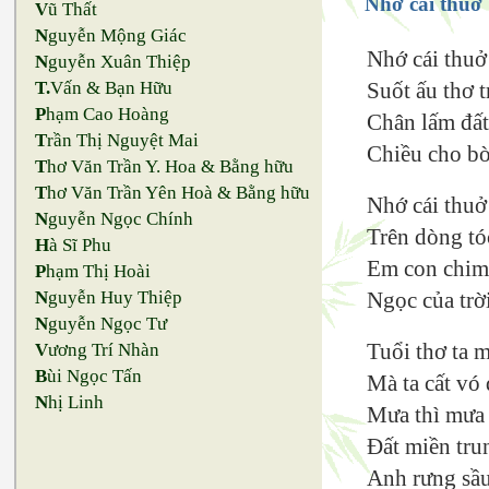
Nhớ cái thuở
V
ũ Thất
N
guyễn Mộng Giác
Nhớ cái thuở
N
guyễn Xuân Thiệp
Suốt ấu thơ 
T.
Vấn & Bạn Hữu
P
hạm Cao Hoàng
Chân lấm đất
T
rần Thị Nguyệt Mai
Chiều cho bò
T
hơ Văn Trần Y. Hoa & Bằng hữu
T
hơ Văn Trần Yên Hoà & Bằng hữu
Nhớ cái thuở
N
guyễn Ngọc Chính
Trên dòng tó
H
à Sĩ Phu
Em con chim
P
hạm Thị Hoài
Ngọc của trờ
N
guyễn Huy Thiệp
N
guyễn Ngọc Tư
Tuổi thơ ta 
V
ương Trí Nhàn
B
ùi Ngọc Tấn
Mà ta cất vó 
N
hị Linh
Mưa thì mưa 
Đất miền trun
Anh rưng sầu 