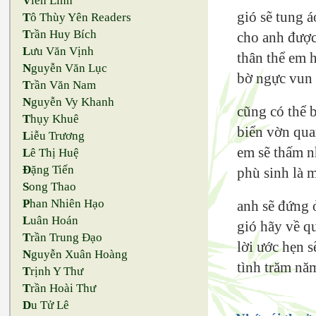
V
iên Linh
gió sẽ tung 
T
ô Thùy Yên Readers
T
rần Huy Bích
cho anh được
L
ưu Văn Vịnh
thân thể em 
N
guyễn Văn Lục
bờ ngực vun 
T
rần Văn Nam
N
guyễn Vy Khanh
cũng có thể 
T
hụy Khuê
biển vờn qua
L
iễu Trương
em sẽ thấm n
L
ê Thị Huệ
Đ
ặng Tiến
phù sinh là 
S
ong Thao
P
han Nhiên Hạo
anh sẽ đứng 
L
uân Hoán
gió hãy về q
T
rần Trung Đạo
lời ước hẹn 
N
guyễn Xuân Hoàng
tình trăm nă
T
rịnh Y Thư
T
rần Hoài Thư
D
u Tử Lê