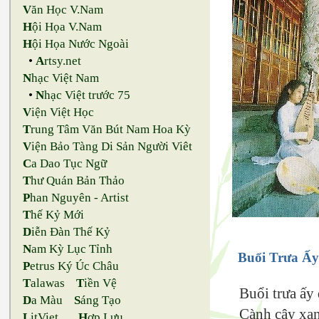
V
ăn Học V.Nam
H
ội Họa V.Nam
H
ội Họa Nước Ngoài
•
A
rtsy.net
N
hạc Việt Nam
•
N
hạc Việt trước 75
V
iện Việt Học
T
rung Tâm Văn Bút Nam Hoa Kỳ
V
iện Bảo Tàng Di Sản Người Viêt
C
a Dao Tục Ngữ
T
hư Quán Bản Thảo
P
han Nguyên - Artist
T
hế Kỷ Mới
D
iễn Đàn Thế Kỷ
N
am Kỳ Lục Tỉnh
Buổi Trưa Ấy
P
etrus Ký Úc Châu
T
alawas
T
iền Vệ
Buổi trưa ấy 
D
a Màu
S
áng Tạo
Cành cây xan
L
itViet
H
ợp Lưu