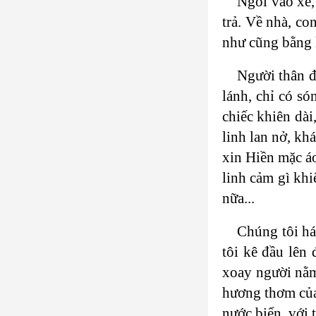
Ngồi vào xe, 
trả. Về nhà, co
như cũng bằng 
Người thân đã
lánh, chỉ có só
chiếc khiên dài
linh lan nở, k
xin Hiền mặc áo
linh cảm gì khi
nữa...
Chúng tôi há
tôi kê đầu lên
xoay người nằm
hương thơm của
nước biển, với 