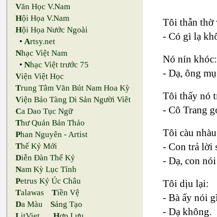
V
ăn Học V.Nam
H
ội Họa V.Nam
Tôi thẫn thờ
H
ội Họa Nước Ngoài
- Có gì lạ k
•
A
rtsy.net
N
hạc Việt Nam
Nó nín khóc
•
N
hạc Việt trước 75
- Dạ, ông mụ
V
iện Việt Học
T
rung Tâm Văn Bút Nam Hoa Kỳ
Tôi thấy nó 
V
iện Bảo Tàng Di Sản Người Viêt
- Cô Trang gọ
C
a Dao Tục Ngữ
T
hư Quán Bản Thảo
Tôi càu nhàu
P
han Nguyên - Artist
- Con trả lời
T
hế Kỷ Mới
D
iễn Đàn Thế Kỷ
- Dạ, con nói
N
am Kỳ Lục Tỉnh
P
etrus Ký Úc Châu
Tôi dịu lại:
T
alawas
T
iền Vệ
- Bà ấy nói 
D
a Màu
S
áng Tạo
- Dạ không.
L
itViet
H
ợp Lưu