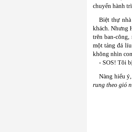
chuyến hành tr
Biệt thự nh
khách. Nhưng H
trên ban-công, 
một tảng đá líu
không nhìn con 
- SOS! Tôi b
Nàng hiểu ý,
rung theo gió 