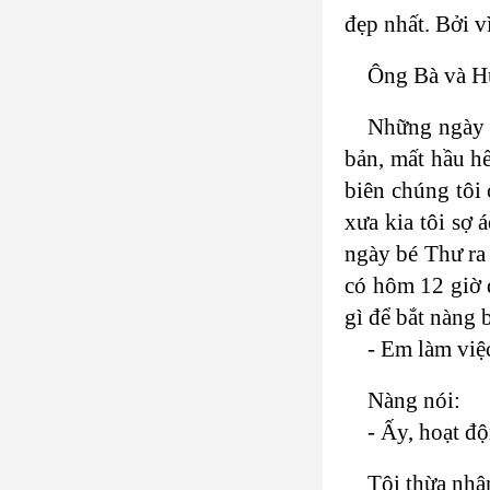
đẹp nhất. Bởi v
Ông Bà và Hư
Những ngày h
bản, mất hầu h
biên chúng tôi 
xưa kia tôi sợ 
ngày bé Thư ra 
có hôm 12 giờ đ
gì để bắt nàng b
- Em làm việ
Nàng nói:
- Ấy, hoạt độ
Tôi thừa nhậ