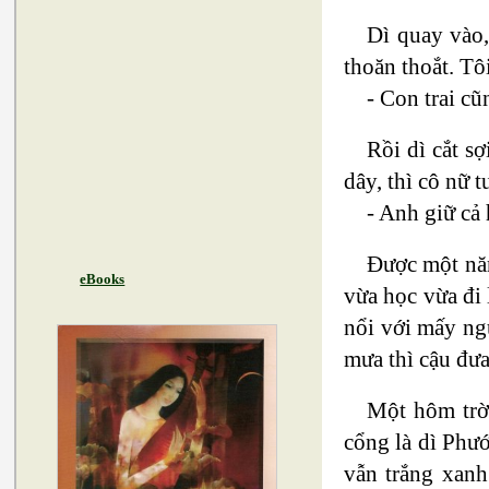
Dì quay vào,
thoăn thoắt. Tô
- Con trai cũ
Rồi dì cắt s
dây, thì cô nữ t
- Anh giữ cả
Được một năm
eBooks
vừa học vừa đi 
nổi với mấy ng
mưa thì cậu đưa
Một hôm trờ
cổng là dì Phư
vẫn trắng xanh