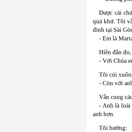
Được cái chú
quá khứ. Tôi vẫ
đình tại Sài Gò
- Em là Mart
Hiền đắn đo, 
- Với Chúa e
Tôi cúi xuốn
- Còn với an
Vẫn cung các
- Anh là loà
anh hơn.
Tôi bướng: