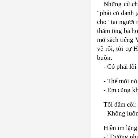
Những cử chỉ
"phải có danh g
cho "tai người 
thăm ông bà ho
mớ sách tiếng V
về rồi, tôi cự 
buồn:
- Có phải lỗ
- Thế mới nói
- Em cũng k
Tôi đâm cối:
- Không luô
Hiền im lặng
- "Dưỡng phu