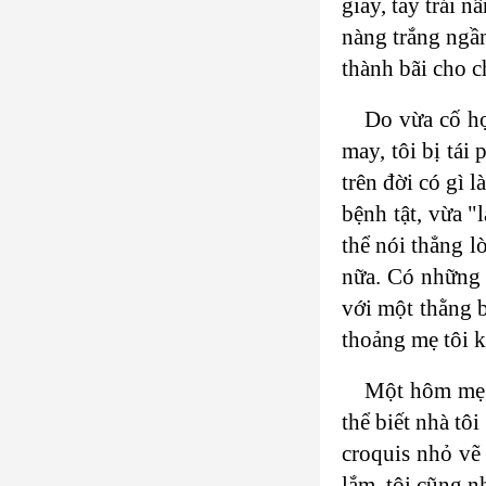
giầy, tay trái 
nàng trắng ngần
thành bãi cho 
Do vừa cố họ
may, tôi bị tái
trên đời có gì 
bệnh tật, vừa "
thể nói thẳng 
nữa. Có những 
với một thằng b
thoảng mẹ tôi k
Một hôm mẹ tô
thể biết nhà tô
croquis nhỏ vẽ
lắm, tôi cũng n