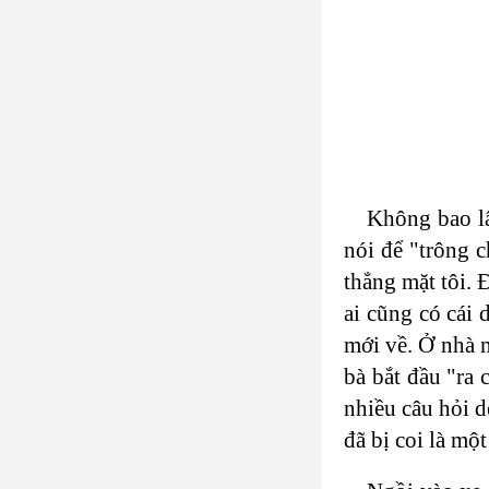
Không bao lâ
nói để "trông c
thẳng mặt tôi. 
ai cũng có cái 
mới về. Ở nhà m
bà bắt đầu "ra 
nhiều câu hỏi d
đã bị coi là mộ