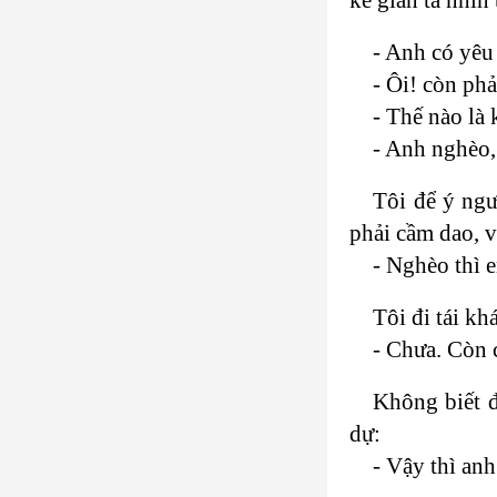
- Anh có yê
- Ôi! còn ph
- Thế nào là
- Anh nghèo,
Tôi để ý ngư
phải cầm dao, và
- Nghèo thì 
Tôi đi tái kh
- Chưa. Còn 
Không biết đ
dự:
- Vậy thì an