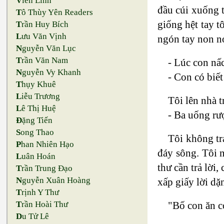
V
iên Linh
đầu cúi xuống 
T
ô Thùy Yên Readers
giống hệt tay t
T
rần Huy Bích
L
ưu Văn Vịnh
ngón tay non nớ
N
guyễn Văn Lục
T
rần Văn Nam
- Lúc con nấ
N
guyễn Vy Khanh
- Con có biết
T
hụy Khuê
L
iễu Trương
Tôi lên nhà 
L
ê Thị Huệ
- Ba uống rư
Đ
ặng Tiến
S
ong Thao
Tôi không tr
P
han Nhiên Hạo
đáy sông. Tôi n
L
uân Hoán
thư cần trả lời
T
rần Trung Đạo
N
guyễn Xuân Hoàng
xấp giấy lời dặ
T
rịnh Y Thư
T
rần Hoài Thư
"Bố con ăn cơ
D
u Tử Lê