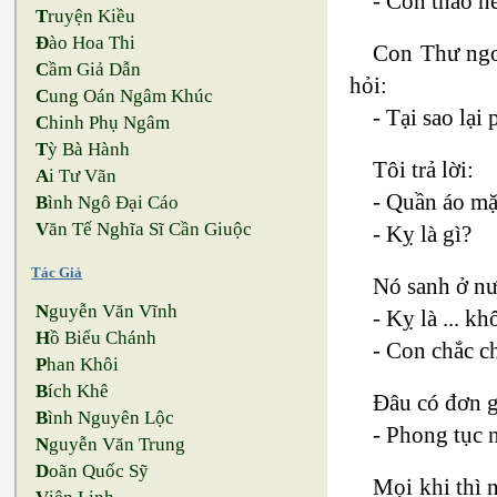
- Con tháo hế
T
ruyện Kiều
Đ
ào Hoa Thi
Con Thư ngoa
C
ầm Giả Dẫn
hỏi:
C
ung Oán Ngâm Khúc
- Tại sao lại
C
hinh Phụ Ngâm
T
ỳ Bà Hành
Tôi trả lời:
A
i Tư Vãn
- Quần áo mặ
B
ình Ngô Đại Cáo
V
ăn Tế Nghĩa Sĩ Cần Giuộc
- Kỵ là gì?
Tác Giả
Nó sanh ở nướ
N
guyễn Văn Vĩnh
- Kỵ là ... k
H
ồ Biểu Chánh
- Con chắc c
P
han Khôi
B
ích Khê
Đâu có đơn g
B
ình Nguyên Lộc
- Phong tục 
N
guyễn Văn Trung
D
oãn Quốc Sỹ
Mọi khi thì n