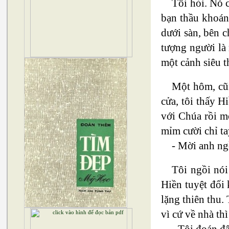
Tôi hỏi. Nó 
bạn thầu khoán.
dưới sàn, bên 
tượng người là 
một cảnh siêu t
Một hôm, cũn
cửa, tôi thấy H
với Chúa rồi mớ
mỉm cười chỉ ta
- Mời anh ng
Tôi ngồi nói
Hiền tuyệt đối 
lặng thiên thu.
vì cứ về nhà th
- Tôi đoán đâ