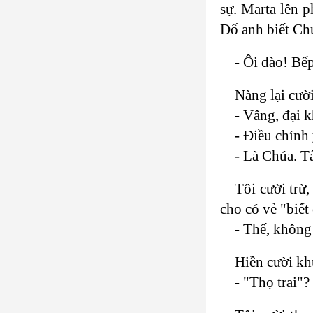
sự. Marta lên 
Đố anh biết Chú
- Ôi dào! Bế
Nàng lại cười
- Vâng, đại 
- Điều chính 
- Là Chúa. T
Tôi cười trừ,
cho có vẻ "biết
- Thế, không 
Hiền cười kh
- "Thọ trai"