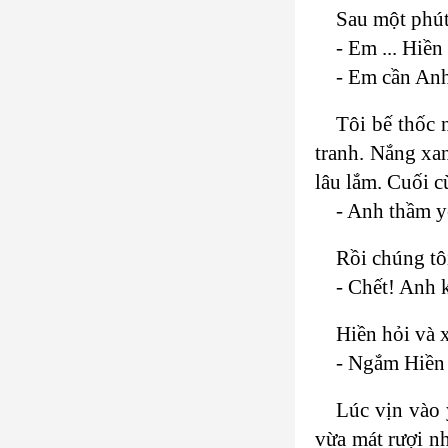
Sau một phút
- Em ... Hiề
- Em cần An
Tôi bế thốc 
tranh. Nắng xa
lâu lắm. Cuối c
- Anh thầm yê
Rồi chúng tô
- Chết! Anh 
Hiền hỏi và x
- Ngắm Hiền 
Lúc vịn vào 
vừa mát rượi n