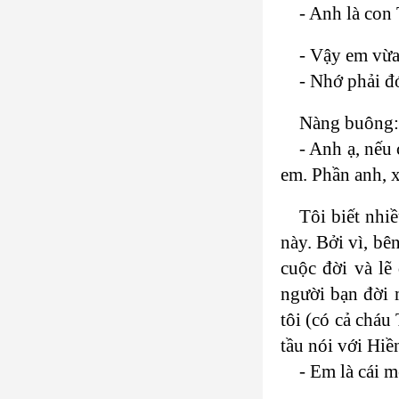
- Anh là con
- Vậy em vừa 
- Nhớ phải đ
Nàng buông
- Anh ạ, nếu
em. Phần anh, x
Tôi biết nhi
này. Bởi vì, bê
cuộc đời và lẽ
người bạn đời 
tôi (có cả cháu
tầu nói với Hiề
- Em là cái 