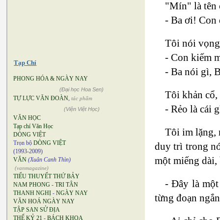
"Mín" là tên
- Ba ơi! Con 
Tôi nói vọn
- Con kiếm m
Tạp Chí
- Ba nói gì, 
PHONG HÓA & NGÀY NAY
(Đại học Hoa Sen)
Tôi khản cổ, 
TỰ LỰC VĂN ĐOÀN
,
tác phẩm
- Rẻo là cái g
(Viện Việt Học)
VĂN HỌC
Tạp chí Văn Học
Tôi im lặng, 
DÒNG VIỆT
Trọn bộ
DÒNG VIỆT
duy trì trong n
(1993-2009)
một miếng dài,
VĂN
(Xuân Canh Thìn)
(vanmagazine)
TIỂU THUYẾT THỨ BẢY
- Đây là một
NAM PHONG
-
TRI TÂN
THANH NGHỊ
-
NGÀY NAY
từng đoạn ngắn
VĂN HOÁ NGÀY NAY
TẬP SAN SỬ ĐỊA
THẾ KỶ 21
-
BÁCH KHOA