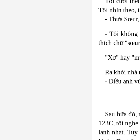
Tôi cười the
Tôi nhìn theo, 
- Thưa Sœur, 
- Tôi không 
thích chữ "sœur
"Xơ" hay "mú
Ra khỏi nhà 
- Điều anh v
Sau bữa đó, 
123C, tôi nghe 
lạnh nhạt. Tuy 