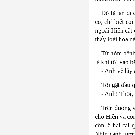
Đó là lần đi
có, chỉ biết co
ngoái Hiền cắt 
thấy loài hoa n
Từ hôm bệnh 
là khi tôi vào 
- Anh về lấy 
Tôi gật đầu q
- Anh! Thôi, 
Trên đường về
cho Hiền và co
còn là hai cái
Nhìn cảnh tượn