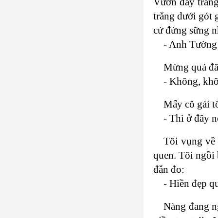
Vườn đầy trăng
trắng dưới gót 
cứ đứng sững nh
- Anh Tường
Mừng quá đâm
- Không, khô
Mấy cô gái t
- Thì ở đây 
Tôi vụng về 
quen. Tôi ngồi 
đắn đo:
- Hiền đẹp q
Nàng đang ng