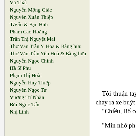
V
ũ Thất
N
guyễn Mộng Giác
N
guyễn Xuân Thiệp
T.
Vấn & Bạn Hữu
P
hạm Cao Hoàng
T
rần Thị Nguyệt Mai
T
hơ Văn Trần Y. Hoa & Bằng hữu
T
hơ Văn Trần Yên Hoà & Bằng hữu
N
guyễn Ngọc Chính
H
à Sĩ Phu
P
hạm Thị Hoài
N
guyễn Huy Thiệp
N
guyễn Ngọc Tư
Tôi thuận tay
V
ương Trí Nhàn
chạy ra xe buýt
B
ùi Ngọc Tấn
"Chiều, Bố c
N
hị Linh
"Mín nhớ ph