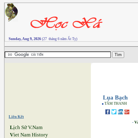
Sunday, Aug 9, 2026
(27 tháng 6 năm Ất Tỵ)
Lụa Bạch
TÂM THANH
Liên Kết
-
V
L
ịch Sử V.Nam
V
iet Nam History