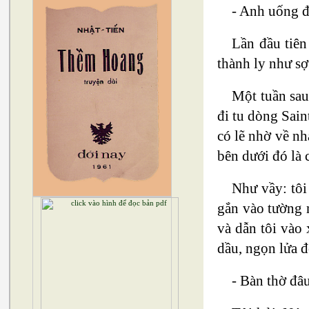
- Anh uống đ
Lần đầu tiên
thành ly như sợ
Một tuần sau
đi tu dòng Sain
có lẽ nhờ về nh
bên dưới đó là 
Như vầy: tôi
gắn vào tường 
và dẫn tôi vào 
dầu, ngọn lửa đ
- Bàn thờ đâ