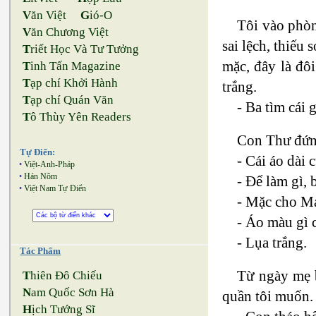
V
ăn Việt
G
ió-O
Tôi vào phòn
V
ăn Chương Việt
sai lệch, thiếu 
T
riết Học Và Tư Tưởng
mặc, đây là đôi
T
inh Tấn Magazine
T
ạp chí Khởi Hành
trắng.
T
ạp chí Quán Văn
- Ba tìm cái 
T
ô Thùy Yên Readers
Con Thư đứng
Tự Điển:
- Cái áo dài 
•
Việt-Anh-Pháp
•
Hán Nôm
- Để làm gì, 
•
Việt Nam Tự Điển
- Mặc cho M
- Áo màu gì 
- Lụa trắng.
Tác Phẩm
Từ ngày mẹ b
T
hiên Đô Chiếu
N
am Quốc Sơn Hà
quần tôi muốn. 
H
ịch Tướng Sĩ