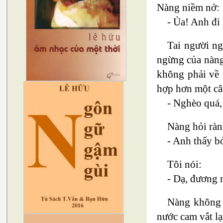
Nàng niềm nở:
- Ủa! Anh đi
Tai người ng
ngừng của nàng 
không phải về 
hợp hơn một câu
- Nghèo quá,
Nàng hỏi rành
- Anh thấy b
Tôi nói:
- Dạ, đương n
Nàng không n
nước cam vắt lạ