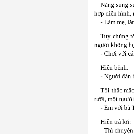
Nàng sung sư
hợp điển hình, 
- Làm mẹ, là
Tuy chúng tô
người không hợp
- Chơi với c
Hiền bênh:
- Người đàn 
Tôi thắc mắc
rưỡi, một ngườ
- Em với bà 
Hiền trả lời:
- Thì chuyện 