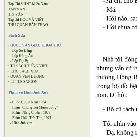
- Ai chỉ cho
Tạp Chí VHNT Miền Nam
- Má.
TÂN VĂN
TIN VĂN
- Hồi nào, s
Tạp chí ĐỌC VÀ VIẾT
THƯ QUÁN BẢN THẢO
- Hồi chưa c
Sách Xưa
• QUỐC VĂN GIÁO KHOA THƯ:
-
Lớp Sơ Đẳng
-
Lớp Đồng Ấu
Nhà tôi đông
-
Lớp Dự Bị
•
TỦ SÁCH TIẾNG VIỆT
nhưng vẫn cứ rá
•
KHO SÁCH XƯA
thương Hồng Bàn
•
QUÁN VEN ĐƯỜNG
•
LITTLE SAIGON
trong bộ đồ bệ
Phim và Hình Ảnh Xưa
non. Dì hỏi:
-
Cuộc Di Cư Năm 1954
-
Phim "Chúng Tôi Muốn Sống"
- Bộ cũ rách
-
Phim "Nắng Chiều", 1973
-
Phim Chân Trời Tím, 1971
Tôi nhìn vào 
-
Hình ảnh xưa
- Dạ, không r