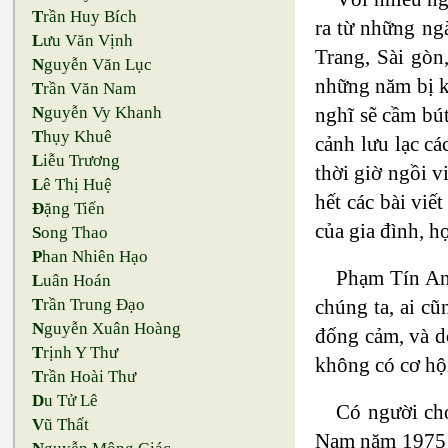
T
rần Huy Bích
ra từ những ng
L
ưu Văn Vịnh
Trang, Sài gòn
N
guyễn Văn Lục
những năm bị kẻ
T
rần Văn Nam
N
guyễn Vy Khanh
nghĩ sẽ cầm bút
T
hụy Khuê
cảnh lưu lạc cá
L
iễu Trương
thời giờ ngồi v
L
ê Thị Huệ
hết các bài viế
Đ
ặng Tiến
của gia đình, h
S
ong Thao
P
han Nhiên Hạo
Phạm Tín An
L
uân Hoán
T
rần Trung Đạo
chúng ta, ai cũ
N
guyễn Xuân Hoàng
đống cảm, và d
T
rịnh Y Thư
không có cơ hộ
T
rần Hoài Thư
D
u Tử Lê
Có người ch
V
ũ Thất
Nam năm 1975 v