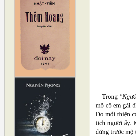
Trong
"Người
mộ cô em gái để
Do mối thiện cả
tích người ấy. 
đứng trước mộ 