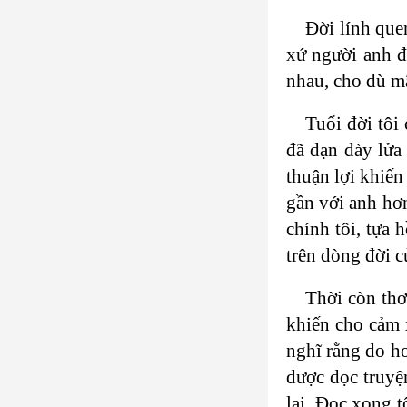
Đời lính que
xứ người anh đị
nhau, cho dù m
Tuổi đời tôi
đã dạn dày lửa 
thuận lợi khiến
gần với anh hơn
chính tôi, tựa 
trên dòng đời c
Thời còn thơ
khiến cho cảm 
nghĩ rằng do ho
được đọc truy
lại. Đọc xong 