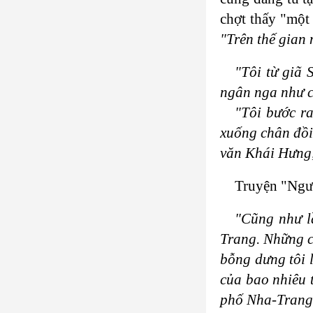
chợt thấy "một 
"Trên thế gian 
"Tôi từ giã 
ngân nga như c
"Tôi bước r
xuống chân đồi
văn Khái Hưng, 
Truyện "Ngườ
"Cũng như l
Trang. Những c
bỗng dưng tôi l
của bao nhiêu 
phố Nha-Trang đ