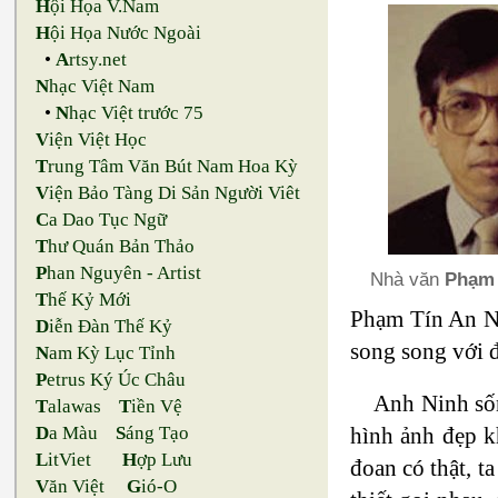
H
ội Họa V.Nam
H
ội Họa Nước Ngoài
•
A
rtsy.net
N
hạc Việt Nam
•
N
hạc Việt trước 75
V
iện Việt Học
T
rung Tâm Văn Bút Nam Hoa Kỳ
V
iện Bảo Tàng Di Sản Người Viêt
C
a Dao Tục Ngữ
T
hư Quán Bản Thảo
P
han Nguyên - Artist
Nhà văn
Phạm 
T
hế Kỷ Mới
Phạm Tín An Ni
D
iễn Đàn Thế Kỷ
song song với đ
N
am Kỳ Lục Tỉnh
P
etrus Ký Úc Châu
Anh Ninh sốn
T
alawas
T
iền Vệ
hình ảnh đẹp k
D
a Màu
S
áng Tạo
L
itViet
H
ợp Lưu
đoan có thật, t
V
ăn Việt
G
ió-O