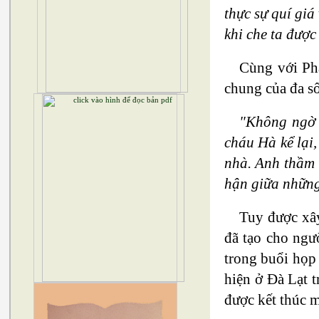
thực sự quí giá
khi che ta đượ
Cùng với Ph
chung của đa số
"Không ngờ l
cháu Hà kể lại
nhà. Anh thầm t
hận giữa những
Tuy được xây
đã tạo cho ngư
trong buổi họp
hiện ở Đà Lạt t
được kết thúc m