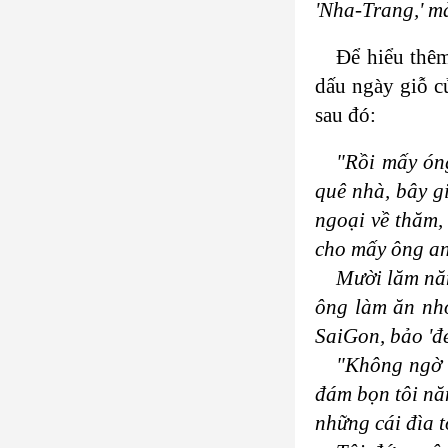
'Nha-Trang,' m
Để hiểu thêm
dấu ngày giỗ củ
sau đó:
"Rồi mấy óng
quê nhà, bây g
ngoại về thăm,
cho mấy ông an
Mười lăm năm
ông làm ăn nhờ
SaiGon, bảo 'đe
"Không ngờ c
đám bọn tôi nă
những cái đìa t