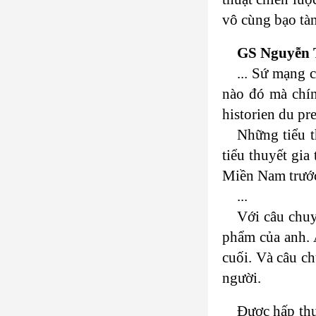
vô cùng bạo tàn
GS Nguyễn 
... Sứ mạng 
nào đó mà chính
historien du pr
Những tiểu t
tiểu thuyết gia
Miền Nam trước
...
Với câu chu
phẩm của anh. A
cuối. Và câu c
người.
Được hấp thụ