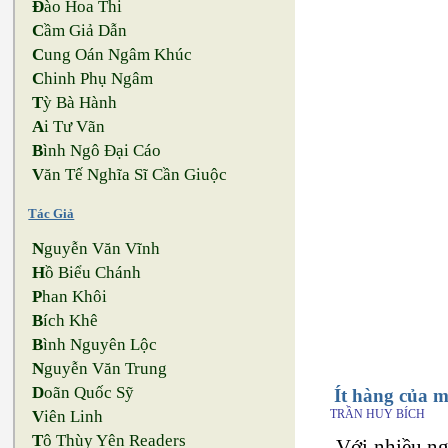
Đ
ào Hoa Thi
C
ầm Giả Dẫn
C
ung Oán Ngâm Khúc
C
hinh Phụ Ngâm
T
ỳ Bà Hành
A
i Tư Vãn
B
ình Ngô Đại Cáo
V
ăn Tế Nghĩa Sĩ Cần Giuộc
Tác Giả
N
guyễn Văn Vĩnh
H
ồ Biểu Chánh
P
han Khôi
B
ích Khê
B
ình Nguyên Lộc
N
guyễn Văn Trung
D
oãn Quốc Sỹ
Ít hàng của m
V
iên Linh
TRẦN HUY BÍCH
T
ô Thùy Yên Readers
Với nhiều n