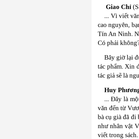
Giao Chỉ
(S
... Vì viết v
cao nguyên, bạ
Tín An Ninh. Nế
Có phải không? 
Bây giờ lại 
tác phẩm. Xin 
tác giả sẽ là n
Huy Phươn
... Đây là m
văn đến từ Vươ
bà cụ già đã đi
như nhân vật V
viết trong sách.