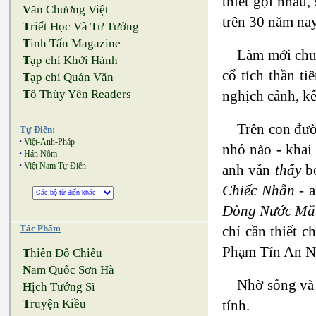
thiết gọi nhau,
V
ăn Chương Việt
trên 30 năm na
T
riết Học Và Tư Tưởng
T
inh Tấn Magazine
Làm mới chuy
T
ạp chí Khởi Hành
cổ tích thần t
T
ạp chí Quán Văn
nghịch cảnh, k
T
ô Thùy Yên Readers
Trên con đườ
Tự Điển:
•
Việt-Anh-Pháp
nhỏ nào - khai
•
Hán Nôm
•
Việt Nam Tự Điển
anh vẫn
thấy
bó
Chiếc Nhẫn
- a
Dòng Nước Mắ
chỉ cần thiết 
Tác Phẩm
Phạm Tín An N
T
hiên Đô Chiếu
N
am Quốc Sơn Hà
Nhờ sống và 
H
ịch Tướng Sĩ
tính.
T
ruyện Kiều