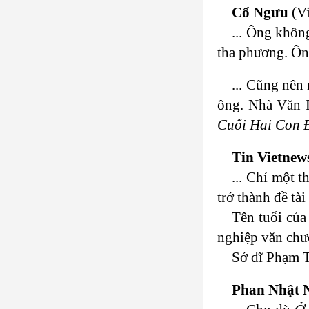
Cổ Ngưu
(Vi
... Ông khôn
tha phương. Ôn
... Cũng nên
ông. Nhà Văn 
Cuối Hai Con 
Tin Vietnew
... Chỉ một 
trở thành đề tà
Tên tuổi của
nghiệp văn chươ
Sở dĩ Phạm T
Phan Nhật 