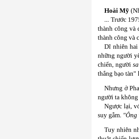
Hoài Mỹ
(Nh
... Trước 19
thành công và 
thành công và 
Dĩ nhiên hai
những người yê
chiến, người
s
thắng bạo tàn" 
Nhưng ở Phan
người ta không 
Ngược lại, v
suy gẫm.
"Ông 
Tuy nhiên nh
thuật chiến lượ