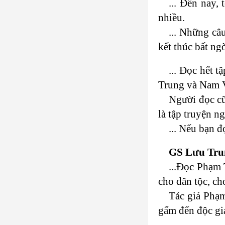
... Đến nay,
nhiều.
... Những câ
kết thúc bất ng
... Đọc hết t
Trung và Nam V
Người đọc cũ
là tập truyện n
... Nếu bạn 
GS Lưu Tru
...Đọc Phạm 
cho dân tộc, ch
Tác giả Phạm
gấm đến độc gi