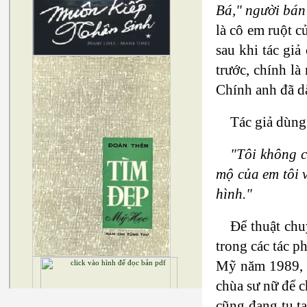
Bá," người bán
là cô em ruột c
sau khi tác gi
trước, chính l
Chính anh đã dà
Tác giả dùng
"Tôi không c
mộ của em tôi 
hình."
Để thuật chu
trong các tác 
Mỹ năm 1989, v
chùa sư nữ để c
cũng đang tu tạ