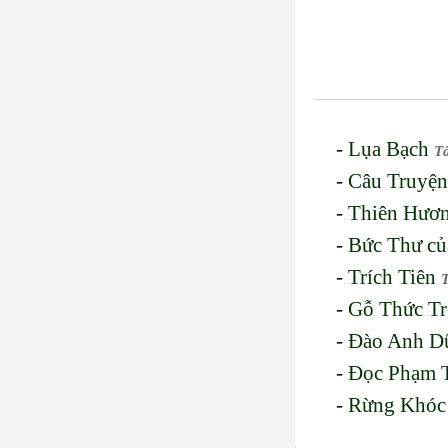
-
Lụa Bạch
T
-
Câu Truyện
-
Thiên Hươn
-
Bức Thư c
-
Trích Tiên
-
Gỗ Thức T
-
Đào Anh D
-
Đọc Phạm 
-
Rừng Khóc 