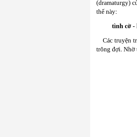
(dramaturgy) c
thế này:
tình cờ - hạ
Các truyện 
trông đợi. Nhờ 