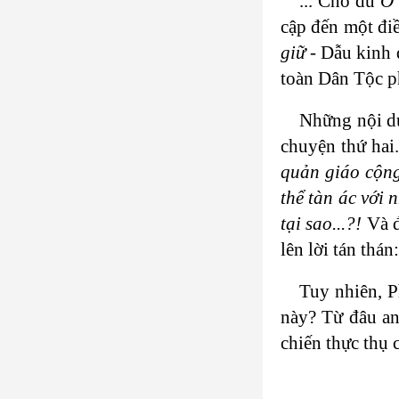
... Cho dù
Ở 
cập đến một đi
giữ
- Dẫu kinh 
toàn Dân Tộc ph
Những nội du
chuyện thứ hai.
quản giáo cộng
thể tàn ác với 
tại sao...?!
Và 
lên lời tán thán
Tuy nhiên, P
này? Từ đâu an
chiến thực thụ 