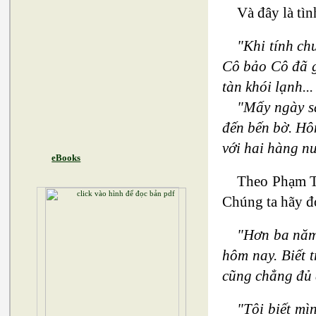
Và đây là tìn
"Khi tính ch
Cô bảo Cô đã g
tàn khói lạnh...
"Mấy ngày sa
đến bến bờ. Hôm
với hai hàng n
eBooks
Theo Phạm Tí
Chúng ta hãy đ
"Hơn ba năm 
hôm nay. Biết 
cũng chẳng đủ 
"Tôi biết mì