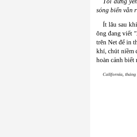
Tôi đứng yên
sóng biển vẫn rì
Ít lâu sau k
ông đang viết
"
trên Net để in 
khí, chút niềm 
hoàn cảnh biết
California, thán