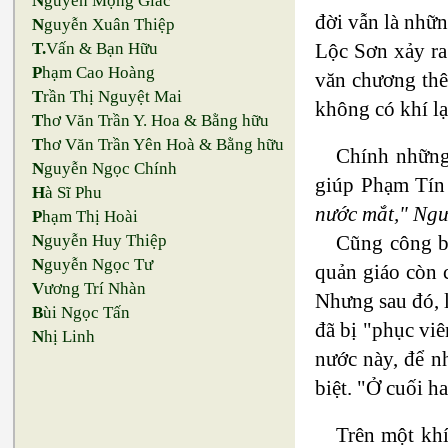
N
guyễn Mộng Giác
đời vẫn là nhữ
N
guyễn Xuân Thiệp
T.
Vấn & Bạn Hữu
Lộc Sơn xảy ra
P
hạm Cao Hoàng
văn chương th
T
rần Thị Nguyệt Mai
không có khí lạ
T
hơ Văn Trần Y. Hoa & Bằng hữu
T
hơ Văn Trần Yên Hoà & Bằng hữu
Chính những 
N
guyễn Ngọc Chính
giúp Phạm Tín 
H
à Sĩ Phu
nước mắt," Ngư
P
hạm Thị Hoài
N
guyễn Huy Thiệp
Cũng công b
N
guyễn Ngọc Tư
quản giáo còn 
V
ương Trí Nhàn
Nhưng sau đó, l
B
ùi Ngọc Tấn
đã bị "phục viê
N
hị Linh
nước này, để n
biệt. "Ở cuối h
Trên một khí