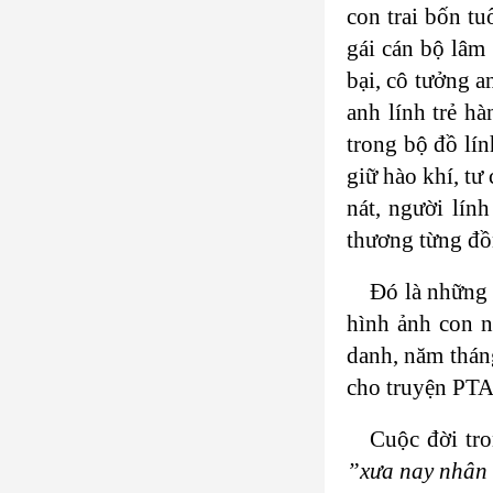
con trai bốn t
gái cán bộ lâm 
bại, cô tưởng a
anh lính trẻ h
trong bộ đồ lín
giữ hào khí, tư
nát, người lín
thương từng đồn
Đó là những 
hình ảnh con n
danh, năm thán
cho truyện PTAN 
Cuộc đời tro
”xưa nay nhân 