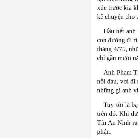
xúc trước kia 
kể chuyện cho 
Hầu hết anh 
con đường đi ri
tháng 4/75, nh
chỉ gần mười n
Anh Phạm Tín
nỗi đau, vơi đi
những gì anh vi
Tuy tôi là b
trên đó. Khi đư
Tín An Ninh ra
phận.