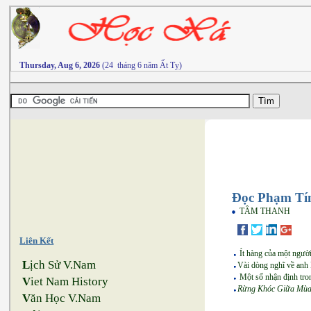
Thursday, Aug 6, 2026
(24 tháng 6 năm Ất Tỵ)
Đọc Phạm Tí
TÂM THANH
Liên Kết
Ít hàng của một ngườ
L
ịch Sử V.Nam
Vài dòng nghĩ về anh
Một số nhận định tro
V
iet Nam History
Rừng Khóc Giữa Mùa
V
ăn Học V.Nam