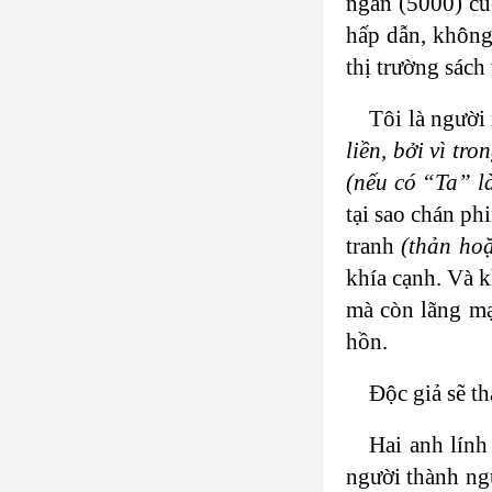
ngàn (5000) c
hấp dẫn, không 
thị trường sách
Tôi là người
liền, bởi vì tr
(nếu có “Ta” là
tại sao chán ph
tranh
(thản hoặ
khía cạnh. Và k
mà còn lãng mạ
hồn.
Độc giả sẽ t
Hai anh lính
người thành ng