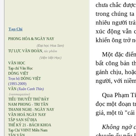
chưa chắc được 
trong chúng ta
nhiêu người trả
Tạp Chí
xúc động vẫn c
khiến ông trở 
PHONG HÓA & NGÀY NAY
(Đại học Hoa Sen)
TỰ LỰC VĂN ĐOÀN
,
tác phẩm
Một đặc điểm
(Viện Việt Học)
bất công bản t
VĂN HỌC
Tạp chí Văn Học
gánh chịu, hoặc
DÒNG VIỆT
Trọn bộ
DÒNG VIỆT
người, với niềm
(1993-2009)
VĂN
(Xuân Canh Thìn)
Qua Phạm Tín
(vanmagazine)
TIỂU THUYẾT THỨ BẢY
đọc một đoạn t
NAM PHONG
-
TRI TÂN
THANH NGHỊ
-
NGÀY NAY
giả, một tù "cả
VĂN HOÁ NGÀY NAY
TẬP SAN SỬ ĐỊA
THẾ KỶ 21
-
BÁCH KHOA
Không ngờ c
Tạp Chí VHNT Miền Nam
chuyện ấy nếu 
TÂN VĂN