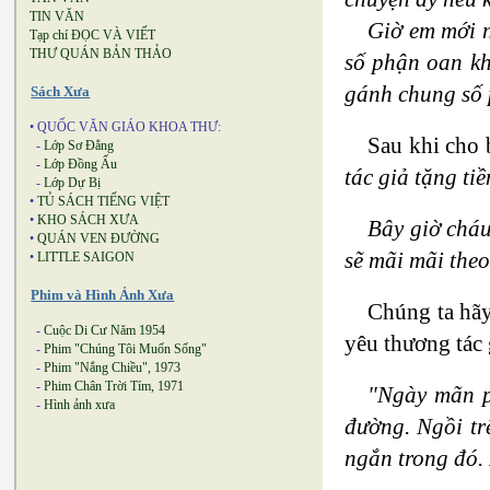
TIN VĂN
Giờ em mới n
Tạp chí ĐỌC VÀ VIẾT
THƯ QUÁN BẢN THẢO
số phận oan kh
gánh chung số 
Sách Xưa
• QUỐC VĂN GIÁO KHOA THƯ:
Sau khi cho 
-
Lớp Sơ Đẳng
-
Lớp Đồng Ấu
tác giả tặng ti
-
Lớp Dự Bị
•
TỦ SÁCH TIẾNG VIỆT
•
KHO SÁCH XƯA
Bây giờ cháu
•
QUÁN VEN ĐƯỜNG
sẽ mãi mãi the
•
LITTLE SAIGON
Phim và Hình Ảnh Xưa
Chúng ta hãy
-
Cuộc Di Cư Năm 1954
yêu thương tác 
-
Phim "Chúng Tôi Muốn Sống"
-
Phim "Nắng Chiều", 1973
-
Phim Chân Trời Tím, 1971
"Ngày mãn ph
-
Hình ảnh xưa
đường. Ngồi trê
ngắn trong đó. 