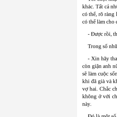
khác. Tất cả n
có thể, rõ ràng
có thể làm cho 
- Được rồi, t
Trong số nhữn
- Xin hãy th
còn giận anh n
sẽ làm cuộc số
khi đã già và 
vợ hai. Chắc c
không ở với ch
này.
Đó là một số