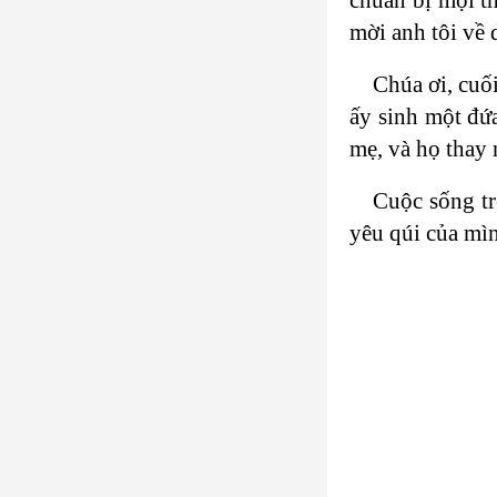
mời anh tôi về 
Chúa ơi, cuố
ấy sinh một đứ
mẹ, và họ thay
Cuộc sống tr
yêu qúi của mì