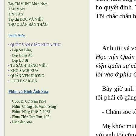
Tạp Chí VHNT Miền Nam
họ quyết định. 
TÂN VĂN
TIN VĂN
Tôi chắc chắn b
Tạp chí ĐỌC VÀ VIẾT
THƯ QUÁN BẢN THẢO
Sách Xưa
• QUỐC VĂN GIÁO KHOA THƯ:
Anh tôi và v
-
Lớp Sơ Đẳng
Học viện Quân 
-
Lớp Đồng Ấu
-
Lớp Dự Bị
viện quân sự c
•
TỦ SÁCH TIẾNG VIỆT
•
KHO SÁCH XƯA
lối vào ở phía
•
QUÁN VEN ĐƯỜNG
•
LITTLE SAIGON
Bây giờ anh 
Phim và Hình Ảnh Xưa
tôi phải cố gắn
-
Cuộc Di Cư Năm 1954
-
Phim "Chúng Tôi Muốn Sống"
- Chăm sóc t
-
Phim "Nắng Chiều", 1973
-
Phim Chân Trời Tím, 1971
-
Hình ảnh xưa
Mẹ khóc mùi.
với anh tôi cũn