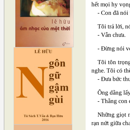
hết mọi hy vọng
- Con đã nói
Tôi trả lời, n
- Vẫn chưa.
- Đừng nói vớ
Tôi tôn trọn
nghe. Tôi có th
- Đưa bức th
Ông dằng lấy 
- Thằng con c
Những giọt n
rạn nứt giữa ch