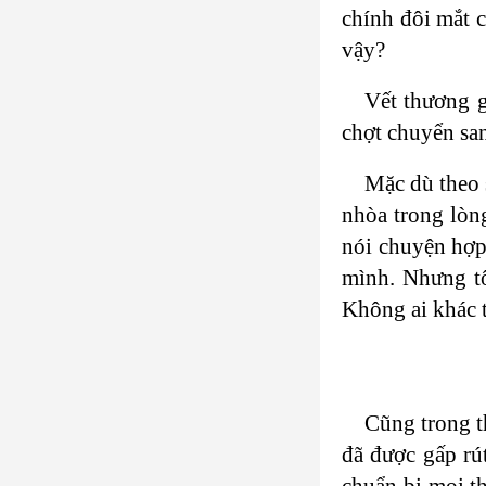
chính đôi mắt c
vậy?
Vết thương g
chợt chuyển sa
Mặc dù theo 
nhòa trong lòn
nói chuyện hợp 
mình. Nhưng tô
Không ai khác t
Cũng trong t
đã được gấp rút
chuẩn bị mọi th