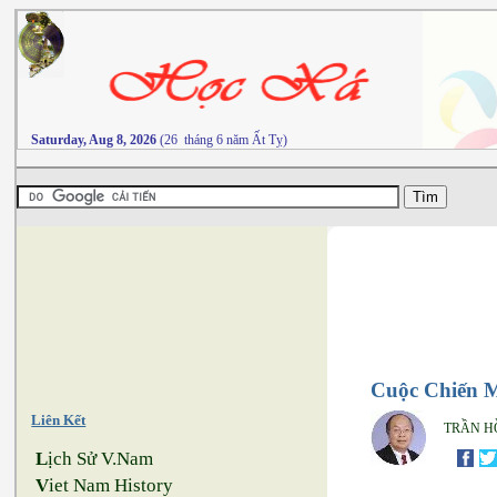
Saturday, Aug 8, 2026
(26 tháng 6 năm Ất Tỵ)
Cuộc Chiến 
Liên Kết
TRẦN H
L
ịch Sử V.Nam
V
iet Nam History