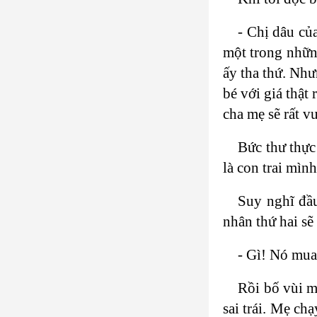
- Chị dâu củ
một trong những
ấy tha thứ. Như
bé với giá thật
cha mẹ sẽ rất v
Bức thư thực 
là con trai mìn
Suy nghĩ đầu
nhân thứ hai sẽ
- Gì! Nó mua
Rồi bố vùi mặ
sai trái. Mẹ ch