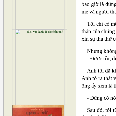
bao giờ là đún
mẹ và người thâ
Tôi chỉ có m
thân của chúng 
xin sự tha thứ 
Nhưng không 
- Được rồi, đ
Anh tôi đã k
Anh tỏ ra thất 
ông ấy xem lá t
- Đừng có nó
Sau đó, tôi t