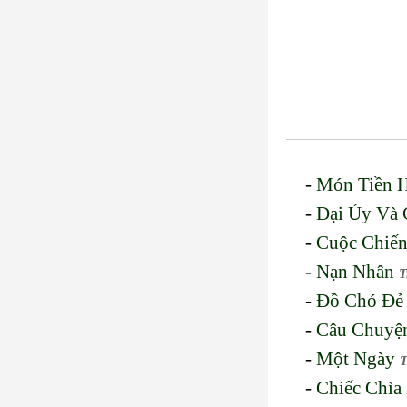
-
Món Tiền 
-
Đại Úy Và
-
Cuộc Chiế
-
Nạn Nhân
T
-
Đồ Chó Đẻ
-
Câu Chuyệ
-
Một Ngày
-
Chiếc Chìa