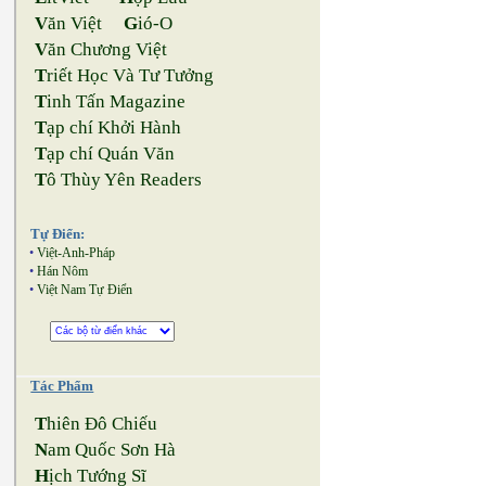
V
ăn Việt
G
ió-O
V
ăn Chương Việt
T
riết Học Và Tư Tưởng
T
inh Tấn Magazine
T
ạp chí Khởi Hành
T
ạp chí Quán Văn
T
ô Thùy Yên Readers
Tự Điển:
•
Việt-Anh-Pháp
•
Hán Nôm
•
Việt Nam Tự Điển
Tác Phẩm
T
hiên Đô Chiếu
N
am Quốc Sơn Hà
H
ịch Tướng Sĩ