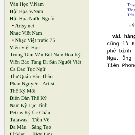
V
ăn Học V.Nam
Truy
Tác 
H
ội Họa V.Nam
Trần
H
ội Họa Nước Ngoài
•
A
rtsy.net
•
Ý
N
hạc Việt Nam
Vài hàn
•
N
hạc Việt trước 75
cũng là K
V
iện Việt Học
phê bình 
T
rung Tâm Văn Bút Nam Hoa Kỳ
Nga. Ông 
V
iện Bảo Tàng Di Sản Người Viêt
Tiên Phon
C
a Dao Tục Ngữ
T
hư Quán Bản Thảo
P
han Nguyên - Artist
T
hế Kỷ Mới
D
iễn Đàn Thế Kỷ
N
am Kỳ Lục Tỉnh
P
etrus Ký Úc Châu
T
alawas
T
iền Vệ
D
a Màu
S
áng Tạo
L
itViet
H
ợp Lưu