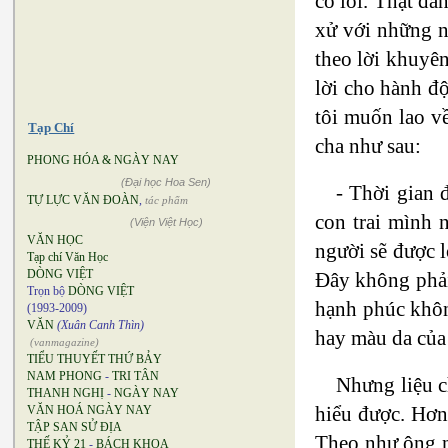
có lỗi. Thật đá
xử với những ng
theo lời khuyê
lời cho hành đ
tôi muốn lao v
Tạp Chí
cha như sau:
PHONG HÓA & NGÀY NAY
(Đại học Hoa Sen)
- Thời gian 
TỰ LỰC VĂN ĐOÀN
,
tác phẩm
con trai mình 
(Viện Việt Học)
VĂN HỌC
người sẽ được l
Tạp chí Văn Học
DÒNG VIỆT
Đây không phải 
Trọn bộ
DÒNG VIỆT
hạnh phúc khôn
(1993-2009)
VĂN
(Xuân Canh Thìn)
hay màu da của
(vanmagazine)
TIỂU THUYẾT THỨ BẢY
NAM PHONG
-
TRI TÂN
Nhưng liệu c
THANH NGHỊ
-
NGÀY NAY
hiểu được. Hơn 
VĂN HOÁ NGÀY NAY
TẬP SAN SỬ ĐỊA
Theo như ông ng
THẾ KỶ 21
-
BÁCH KHOA