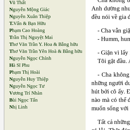
V
ũ Thất
Anh dường như 
N
guyễn Mộng Giác
đều nói về gia 
N
guyễn Xuân Thiệp
T.
Vấn & Bạn Hữu
- Cha vẫn gi
P
hạm Cao Hoàng
T
rần Thị Nguyệt Mai
- Humm, humm
T
hơ Văn Trần Y. Hoa & Bằng hữu
T
hơ Văn Trần Yên Hoà & Bằng hữu
- Giận vì lấ
N
guyễn Ngọc Chính
Tôi gật đầu. 
H
à Sĩ Phu
P
hạm Thị Hoài
- Cha không
N
guyễn Huy Thiệp
những người du
N
guyễn Ngọc Tư
hút bởi cô ấy. 
V
ương Trí Nhàn
nào mà có thể 
B
ùi Ngọc Tấn
N
hị Linh
muốn sống với 
Tất cả những 