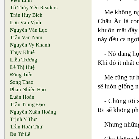
V
iên Linh
T
ô Thùy Yên Readers
Mẹ không ngừ
T
rần Huy Bích
Châu Âu là con
L
ưu Văn Vịnh
khuôn mặt đầy n
N
guyễn Văn Lục
T
rần Văn Nam
này đều ca ngợi
N
guyễn Vy Khanh
T
hụy Khuê
- Nó đang họ
L
iễu Trương
Khi đó ít nhất 
L
ê Thị Huệ
Đ
ặng Tiến
Mẹ cũng tự h
S
ong Thao
sẽ luôn giống 
P
han Nhiên Hạo
L
uân Hoán
- Chúng tôi 
T
rần Trung Đạo
tôi sẽ không ph
N
guyễn Xuân Hoàng
T
rịnh Y Thư
Nhưng những
T
rần Hoài Thư
D
u Tử Lê
Cha không bi