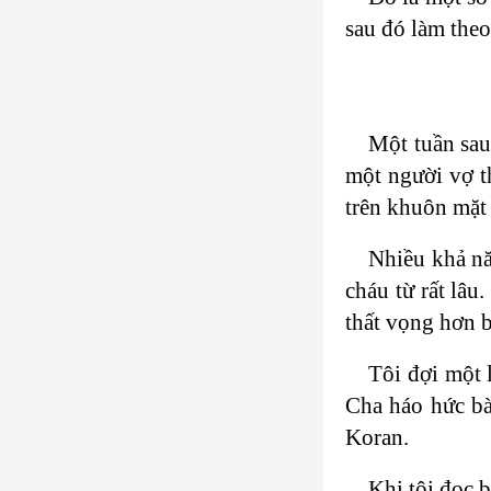
sau đó làm theo
Một tuần sau,
một người vợ th
trên khuôn mặt 
Nhiều khả n
cháu từ rất lâu
thất vọng hơn b
Tôi đợi một 
Cha háo hức bà
Koran.
Khi tôi đọc 