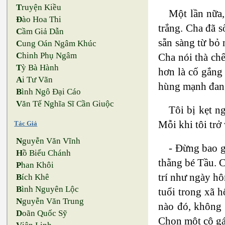
T
ruyện Kiều
Một lần nữa,
Đ
ào Hoa Thi
trắng. Cha đã 
C
ầm Giả Dẫn
sẵn sàng từ bỏ 
C
ung Oán Ngâm Khúc
C
hinh Phụ Ngâm
Cha nói thà ch
T
ỳ Bà Hành
hơn là cố gắng
A
i Tư Vãn
hùng mạnh đang 
B
ình Ngô Đại Cáo
V
ăn Tế Nghĩa Sĩ Cần Giuộc
Tôi bị kẹt ng
Mỗi khi tôi trở 
Tác Giả
N
guyễn Văn Vĩnh
- Đừng bao g
H
ồ Biểu Chánh
thằng bé Tầu. C
P
han Khôi
trí như ngày hô
B
ích Khê
B
ình Nguyên Lộc
tuổi trong xã 
N
guyễn Văn Trung
nào đó, không 
D
oãn Quốc Sỹ
Chọn một cô gá