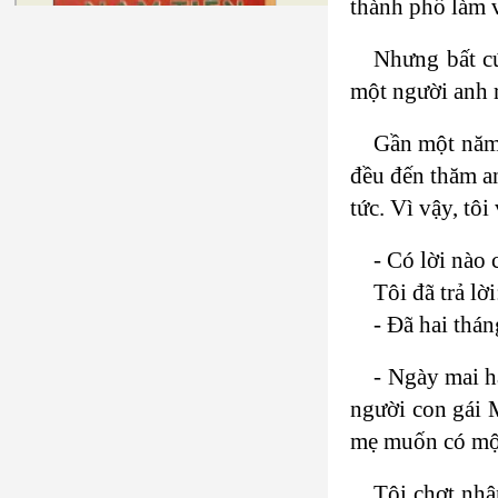
thành phố làm v
Nhưng bất cứ
một người anh r
Gần một năm 
đều đến thăm an
tức. Vì vậy, tô
- Có lời nào
Tôi đã trả lời
- Đã hai thán
- Ngày mai h
người con gái 
mẹ muốn có một
Tôi chợt nhậ