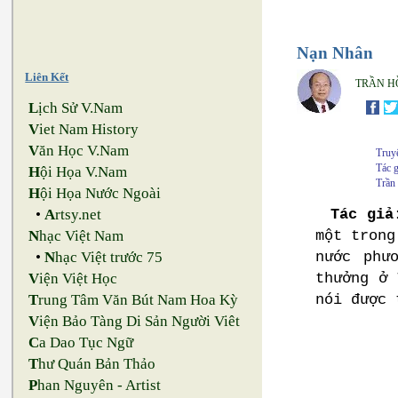
Nạn Nhân
Liên Kết
TRẦN H
L
ịch Sử V.Nam
V
iet Nam History
V
ăn Học V.Nam
Truy
Tác 
H
ội Họa V.Nam
Trần
H
ội Họa Nước Ngoài
Tác giả
•
A
rtsy.net
một trong
N
hạc Việt Nam
nước phư
•
N
hạc Việt trước 75
thưởng ở 
V
iện Việt Học
nói được 
T
rung Tâm Văn Bút Nam Hoa Kỳ
V
iện Bảo Tàng Di Sản Người Viêt
C
a Dao Tục Ngữ
T
hư Quán Bản Thảo
P
han Nguyên - Artist