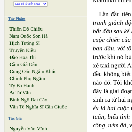
Mardukh nhiều 
Lần đầu tiên
Tác Phẩm
tranh giành độ
T
hiên Đô Chiếu
bắt đầu sau kế
N
am Quốc Sơn Hà
cuộc chiến của
H
ịch Tướng Sĩ
ban đầu, với t
T
ruyện Kiều
trước khi nó bù
Đ
ào Hoa Thi
C
ầm Giả Dẫn
xế taxi người A
C
ung Oán Ngâm Khúc
đều không biết 
C
hinh Phụ Ngâm
nào đó. Tôi khô
T
ỳ Bà Hành
đây là giai đoạ
A
i Tư Vãn
sinh ra từ hai n
B
ình Ngô Đại Cáo
V
ăn Tế Nghĩa Sĩ Cần Giuộc
ểu là hai cuộc
tuân, biểu tìn
Tác Giả
công, ném đá, v
N
guyễn Văn Vĩnh