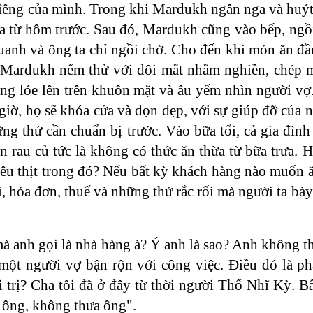
riêng của mình. Trong khi Mardukh ngân nga và huýt 
 từ hôm trước. Sau đó, Mardukh cũng vào bếp, ngồi 
uanh và ông ta chỉ ngồi chờ. Cho đến khi món ăn đầu
, Mardukh nếm thử với đôi mắt nhắm nghiền, chép mi
sáng lóe lên trên khuôn mặt và âu yếm nhìn người v
giờ, họ sẽ khóa cửa và dọn dẹp, với sự giúp đỡ của n
ng thứ cần chuẩn bị trước. Vào bữa tối, cả gia đìn
n rau củ tức là không có thức ăn thừa từ bữa trưa. 
êu thịt trong đó? Nếu bất kỳ khách hàng nào muốn ă
ôi, hóa đơn, thuế và những thứ rắc rối mà người ta b
mà anh gọi là nhà hàng à? Ý anh là sao? Anh không th
 một người vợ bận rộn với công việc. Điều đó là p
i trị? Cha tôi đã ở đây từ thời người Thổ Nhĩ Kỳ. B
 ông, không thưa ông".