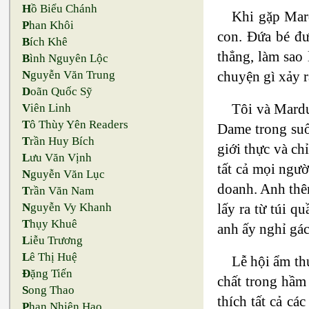
H
ồ Biểu Chánh
Khi gặp Mard
P
han Khôi
con. Đứa bé đư
B
ích Khê
thẳng, làm sao 
B
ình Nguyên Lộc
chuyện gì xảy ra
N
guyễn Văn Trung
D
oãn Quốc Sỹ
Tôi và Mardu
V
iên Linh
T
ô Thùy Yên Readers
Dame trong suố
T
rần Huy Bích
giới thực và ch
L
ưu Văn Vịnh
tất cả mọi ngườ
N
guyễn Văn Lục
doanh. Anh thê
T
rần Văn Nam
lấy ra từ túi 
N
guyễn Vy Khanh
T
hụy Khuê
anh ấy nghỉ gác
L
iễu Trương
L
ê Thị Huệ
Lễ hội ẩm th
Đ
ặng Tiến
chất trong hầm 
S
ong Thao
thích tất cả c
P
han Nhiên Hạo