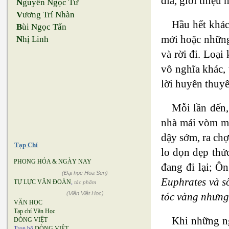
đĩa, giới thiệu
N
guyễn Ngọc Tư
V
ương Trí Nhàn
Hầu hết khác
B
ùi Ngọc Tấn
mới hoặc những 
N
hị Linh
và rời đi. Loại
vô nghĩa khác,
lời huyên thuyê
Mỗi lần đến
nhà mái vòm mà
dậy sớm, ra chợ
Tạp Chí
lo dọn dẹp thứ
PHONG HÓA & NGÀY NAY
đang đi lại; Ô
(Đại học Hoa Sen)
Euphrates và s
TỰ LỰC VĂN ĐOÀN
,
tác phẩm
(Viện Việt Học)
tóc vàng nhưng,
VĂN HỌC
Tạp chí Văn Học
Khi những ng
DÒNG VIỆT
Trọn bộ
DÒNG VIỆT