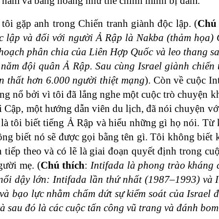
năm và bàng hoàng như thể chính mình bị đâm.
 tôi gặp anh trong Chiến tranh giành độc lập. (
Chú 
c lập và đối với người Ả Rập là Nakba (thảm họa)
 hoạch phân chia của Liên Hợp Quốc và leo thang sa
 năm đội quân Ả Rập. Sau cùng Israel giành chiến 
ổn thất hơn 6.000 người thiệt mạng
). Còn về cuộc In
ng nổ bởi vì tôi đã lắng nghe một cuộc trò chuyện 
i Cập, một hướng dẫn viên du lịch, đã nói chuyện vớ
là tôi biết tiếng Ả Rập và hiểu những gì họ nói. Từ k
ng biết nó sẽ được gọi bằng tên gì. Tôi không biết 
n tiếp theo và có lẽ là giai đoạn quyết định trong c
gười mẹ. (
Chú thích
:
Intifada là phong trào kháng c
 nổi dậy lớn: Intifada lần thứ nhất (1987–1993) và
h và bạo lực nhằm chấm dứt sự kiểm soát của Israel 
à sau đó là các cuộc tấn công vũ trang và đánh bom 