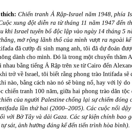
thích:
Chiến tranh Ả Rập-Israel năm 1948, phía Is
 Cuộc xung đột diễn ra từ tháng 11 năm 1947 đến 
u khi Israel tuyên bố độc lập vào ngày 14 tháng 5 
thắng, mở rộng lãnh thổ của mình vượt ra ngoài k
tifada đã cướp đi sinh mạng anh, tôi đã dự đoán đượ
không dành cho mình. Đó là trong một chuyến thăm Ai
i nhau bằng tiếng Ả Rập trên xe từ Cairo đến Alexan
hi trở về Israel, tôi biết rằng phong trào Intifada s
khi nào, bằng cách nào nó sẽ bùng nổ, hay với lý do
uộc chiến tranh 100 năm, giữa hai phong trào dân tộ
hiến của người Palestine chống lại sự chiếm đóng củ
 Intifada lần thứ hai (2000–2005). Các cuộc nổi dậ
đối với Bờ Tây và dải Gaza. Các sự kiện chính bao 
tự sát, ảnh hưởng đáng kể đến tiến trình hòa bình)
.