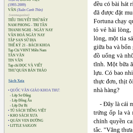
đều có bài hát 
(1993-2009)
VĂN
(Xuân Canh Thìn)
đã được đặt mua
(vanmagazine)
Fortuna chạy q
TIỂU THUYẾT THỨ BẢY
NAM PHONG
-
TRI TÂN
tỏ vẻ hài lòng
THANH NGHỊ
-
NGÀY NAY
VĂN HOÁ NGÀY NAY
lòng, một tia 
TẬP SAN SỬ ĐỊA
THẾ KỶ 21
-
BÁCH KHOA
giữa ba và bốn 
Tạp Chí VHNT Miền Nam
đồ uống và nhữ
TÂN VĂN
TIN VĂN
tĩnh. Một bữa ă
Tạp chí ĐỌC VÀ VIẾT
THƯ QUÁN BẢN THẢO
lựu. Có bao nhi
thực đơn, thịt 
Sách Xưa
nhà hàng?
• QUỐC VĂN GIÁO KHOA THƯ:
-
Lớp Sơ Đẳng
-
Lớp Đồng Ấu
- Đây là cái 
-
Lớp Dự Bị
•
TỦ SÁCH TIẾNG VIỆT
trứng ốp la và
•
KHO SÁCH XƯA
chính quyền ca
•
QUÁN VEN ĐƯỜNG
•
LITTLE SAIGON
tắc. "Vâng thưa