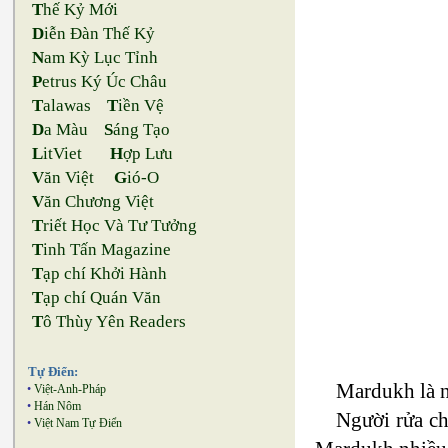
T
hế Kỷ Mới
D
iễn Đàn Thế Kỷ
N
am Kỳ Lục Tỉnh
P
etrus Ký Úc Châu
T
alawas
T
iền Vệ
D
a Màu
S
áng Tạo
L
itViet
H
ợp Lưu
V
ăn Việt
G
ió-O
V
ăn Chương Việt
T
riết Học Và Tư Tưởng
T
inh Tấn Magazine
T
ạp chí Khởi Hành
T
ạp chí Quán Văn
T
ô Thùy Yên Readers
Tự Điển:
Mardukh là nạ
•
Việt-Anh-Pháp
•
Hán Nôm
Người rửa ch
•
Việt Nam Tự Điển