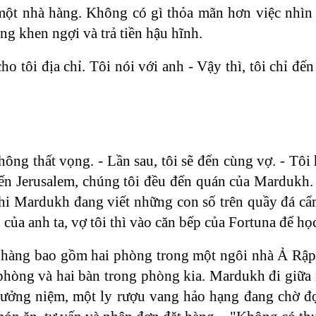
ột nhà hàng. Không có gì thỏa mãn hơn việc nhìn 
òng khen ngợi và trả tiền hậu hĩnh.
o tôi địa chỉ. Tôi nói với anh - Vậy thì, tôi chỉ đế
hông thất vọng. - Lần sau, tôi sẽ đến cùng vợ. - Tôi
đến Jerusalem, chúng tôi đều đến quán của Mardukh.
hi Mardukh đang viết những con số trên quầy đá cẩm
g của anh ta, vợ tôi thì vào căn bếp của Fortuna để 
hàng bao gồm hai phòng trong một ngôi nhà Ả Rập 
phòng và hai bàn trong phòng kia. Mardukh đi giữa 
ưởng niệm, một ly rượu vang hảo hạng đang chờ đợ