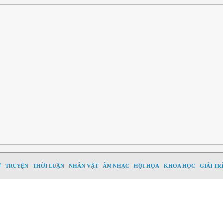
Ơ
TRUYỆN
THỜI LUẬN
NHÂN VẬT
ÂM NHẠC
HỘI HỌA
KHOA HỌC
GIẢI TRÍ