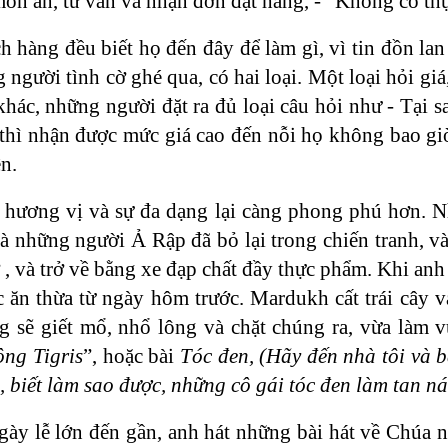
 món ăn, tư vấn và nhận đơn đặt hàng, - "Không có th
h hàng đều biết họ đến đây để làm gì, vì tin đồn l
người tình cờ ghé qua, có hai loại. Một loại hỏi giá
 khác, những người đặt ra đủ loại câu hỏi như - Tạ
 thì nhận được mức giá cao đến nỗi họ không bao gi
n.
, hương vị và sự đa dạng lại càng phong phú hơn.
 những người Ả Rập đã bỏ lại trong chiến tranh, và
 , và trở về bằng xe đạp chất đầy thực phẩm. Khi anh t
c ăn thừa từ ngày hôm trước. Mardukh cất trái cây v
ng sẽ giết mổ, nhổ lông và chặt chúng ra, vừa làm v
ông Tigris
”, hoặc bài
Tóc đen, (Hãy đến nhà tôi và b
 biết làm sao được, những cô gái tóc đen làm tan nát 
ày lễ lớn đến gần, anh hát những bài hát về Chúa 