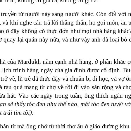
ực đơn, không có giá cả, không có gì cả".
an truyền từ người này sang người khác. Còn đối với
, và khi nghe câu trả lời thẳng thắn, họ gọi món, ăn
i sao ở đây không có thực đơn như mọi nhà hàng khác
ờ quay lại quán này nữa, và như vậy anh đã loại bỏ
 Nhà của Mardukh nằm cạnh nhà hàng, ở phần khác c
 lịch trình hàng ngày của gia đình được cố định. B
rở về, lũ trẻ đã thức dậy và chuẩn bị đi học, và vợ ô
à rau quả mang từ chợ về rồi đi vào sân rộng và ch
ừa hát. Vào các ngày trong tuần, ông thích ngân ng
ạn sẽ thấy tóc đen như thế nào, mái tóc đen tuyệt v
trái tim tôi)
.
nhân từ mà ông nhớ từ thời thơ ấu ở giáo đường khu