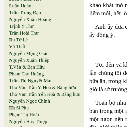
khao khát mở m
L
uân Hoán
liếm môi, hết l
T
rần Trung Đạo
N
guyễn Xuân Hoàng
Anh ấy đưa ch
T
rịnh Y Thư
T
rần Hoài Thư
ấy đồng ý.
D
u Tử Lê
V
ũ Thất
N
guyễn Mộng Giác
N
guyễn Xuân Thiệp
Tôi đến và k
T.
Vấn & Bạn Hữu
lần chúng tôi 
P
hạm Cao Hoàng
bữa ăn, trong k
T
rần Thị Nguyệt Mai
T
hơ Văn Trần Y. Hoa & Bằng hữu
giờ là sở trườn
T
hơ Văn Trần Yên Hoà & Bằng hữu
N
guyễn Ngọc Chính
Toàn bộ nhà 
H
à Sĩ Phu
bàn trong một 
P
hạm Thị Hoài
một ngọn nến t
N
guyễn Huy Thiệp