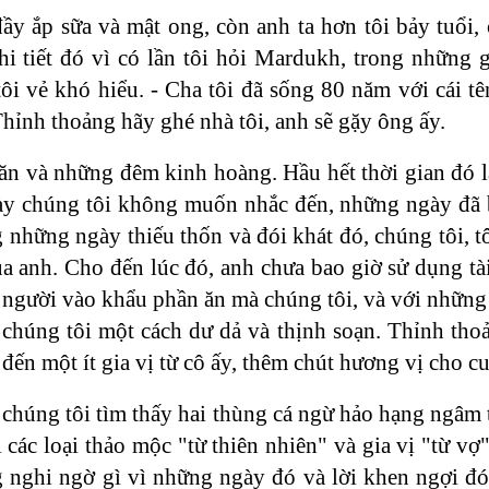
ầy ắp sữa và mật ong, còn anh ta hơn tôi bảy tuổi,
hi tiết đó vì có lần tôi hỏi Mardukh, trong những 
 tôi vẻ khó hiểu. - Cha tôi đã sống 80 năm với cái 
- Thỉnh thoảng hãy ghé nhà tôi, anh sẽ gặy ông ấy.
n và những đêm kinh hoàng. Hầu hết thời gian đó l
ày chúng tôi không muốn nhắc đến, những ngày đã 
 những ngày thiếu thốn và đói khát đó, chúng tôi, t
ủa anh. Cho đến lúc đó, anh chưa bao giờ sử dụng tà
gười vào khẩu phần ăn mà chúng tôi, và với những l
 chúng tôi một cách dư dả và thịnh soạn. Thỉnh tho
ến một ít gia vị từ cô ấy, thêm chút hương vị cho c
i chúng tôi tìm thấy hai thùng cá ngừ hảo hạng ngâm
 các loại thảo mộc "từ thiên nhiên" và gia vị "từ vợ"
ông nghi ngờ gì vì những ngày đó và lời khen ngợi 