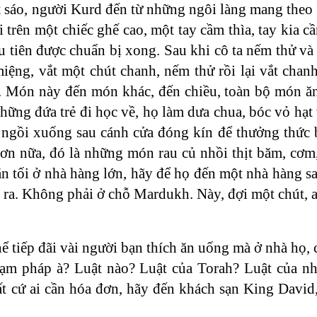
sáo, người Kurd đến từ những ngôi làng mang theo th
trên một chiếc ghế cao, một tay cầm thìa, tay kia c
 tiên được chuẩn bị xong. Sau khi cô ta nếm thử và
ệng, vắt một chút chanh, nếm thử rồi lại vắt chanh
ợ. Món này đến món khác, đến chiều, toàn bộ món ăn
hững đứa trẻ đi học về, họ làm dưa chua, bóc vỏ hạt
h ngồi xuống sau cánh cửa đóng kín để thưởng thức 
Hơn nữa, đó là những món rau củ nhồi thịt băm, cơm,
n tối ở nhà hàng lớn, hãy để họ đến một nhà hàng sa
ày ra. Không phải ở chỗ Mardukh. Này, đợi một chút,
ể tiếp đãi vài người bạn thích ăn uống mà ở nhà họ, 
hạm pháp à? Luật nào? Luật của Torah? Luật của n
ất cứ ai cần hóa đơn, hãy đến khách sạn King David