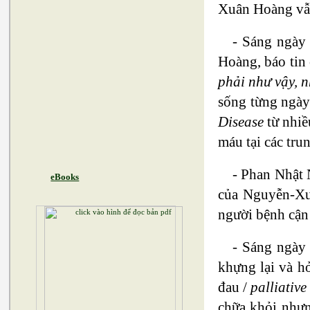
Xuân Hoàng vẫn
- Sáng ngày
Hoàng, báo tin
phải như vậy, 
sống từng ngày
Disease
từ nhiề
máu tại các tru
- Phan Nhật 
eBooks
của Nguyễn-Xuâ
người bệnh cận 
- Sáng ngày
khựng lại và hỏ
đau /
palliative
chữa khỏi như