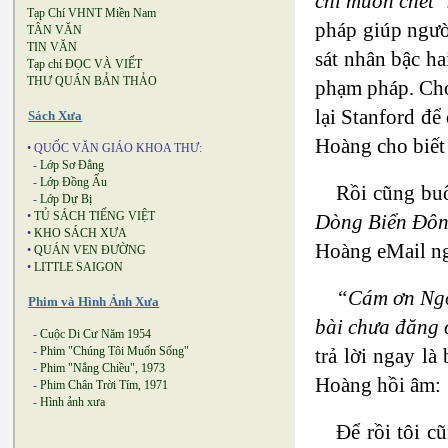
chỉ muốn chết”
Tạp Chí VHNT Miền Nam
pháp giúp ngườ
TÂN VĂN
TIN VĂN
sát nhân bậc ha
Tạp chí ĐỌC VÀ VIẾT
THƯ QUÁN BẢN THẢO
phạm pháp. Chọn
lại Stanford đ
Sách Xưa
Hoàng cho biết
• QUỐC VĂN GIÁO KHOA THƯ:
-
Lớp Sơ Đẳng
-
Lớp Đồng Ấu
Rồi cũng bu
-
Lớp Dự Bị
•
TỦ SÁCH TIẾNG VIỆT
Dòng Biển Đôn
•
KHO SÁCH XƯA
Hoàng eMail ng
•
QUÁN VEN ĐƯỜNG
•
LITTLE SAIGON
“Cám ơn Ngô 
Phim và Hình Ảnh Xưa
bài chưa đăng 
-
Cuộc Di Cư Năm 1954
trả lời ngay là
-
Phim "Chúng Tôi Muốn Sống"
-
Phim "Nắng Chiều", 1973
Hoàng hồi âm:
-
Phim Chân Trời Tím, 1971
-
Hình ảnh xưa
Để rồi tôi c