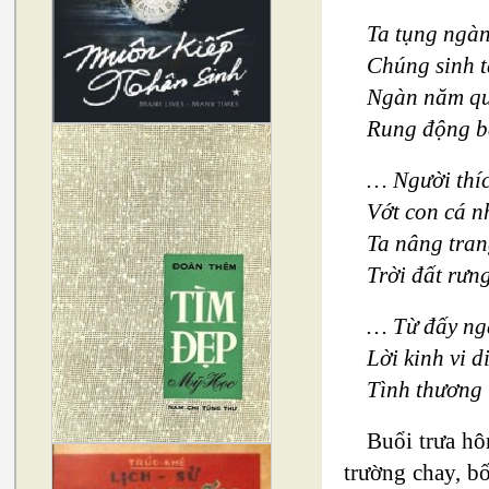
Ta tụng ngà
Chúng sinh t
Ngàn năm qu
Rung động ba
… Người thíc
Vớt con cá n
Ta nâng tran
Trời đất rưn
… Từ đấy ng
Lời kinh vi d
Tình thương 
Buổi trưa hô
trường chay, b