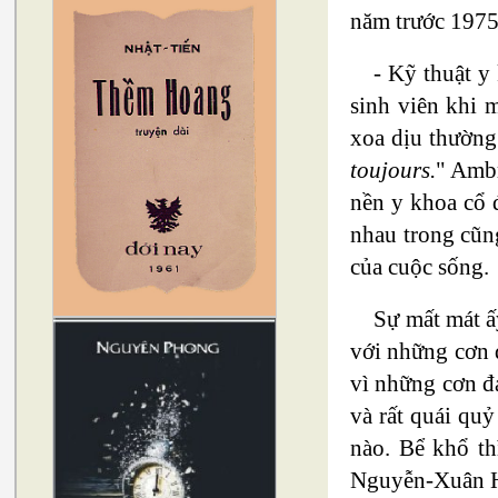
năm trước 1975
- Kỹ thuật y
sinh viên khi 
xoa dịu thường
toujours.
" Ambr
nền y khoa cổ 
nhau trong cũng
của cuộc sống.
Sự mất mát ấ
với những cơn 
vì những cơn đ
và rất quái quỷ
nào. Bể khổ t
Nguyễn-Xuân Ho