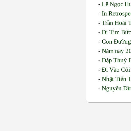
-
Lê Ngọc Hu
-
In Retrosp
-
Trần Hoài 
-
Đi Tìm Bức
-
Con Đường 
-
Năm nay 2
-
Đập Thuỷ Đ
-
Đi Vào Cõ
-
Nhật Tiến 
-
Nguyễn Đìn