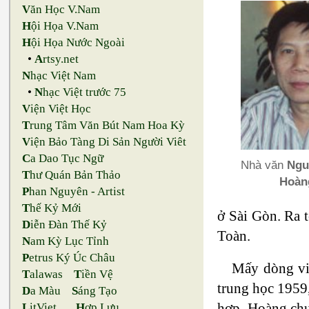
V
ăn Học V.Nam
H
ội Họa V.Nam
H
ội Họa Nước Ngoài
•
A
rtsy.net
N
hạc Việt Nam
•
N
hạc Việt trước 75
V
iện Việt Học
T
rung Tâm Văn Bút Nam Hoa Kỳ
V
iện Bảo Tàng Di Sản Người Viêt
C
a Dao Tục Ngữ
Nhà văn
Ngu
T
hư Quán Bản Thảo
Hoàn
P
han Nguyên - Artist
T
hế Kỷ Mới
ở Sài Gòn. Ra 
D
iễn Đàn Thế Kỷ
Toàn.
N
am Kỳ Lục Tỉnh
P
etrus Ký Úc Châu
Mấy dòng vi
T
alawas
T
iền Vệ
trung học 1959
D
a Màu
S
áng Tạo
hợp, Hoàng chu
L
itViet
H
ợp Lưu