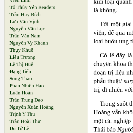
V
iên Linh
kim loại quanh
T
ô Thùy Yên Readers
là không.
T
rần Huy Bích
L
ưu Văn Vịnh
Tới một gia
N
guyễn Văn Lục
viện, để qua m
T
rần Văn Nam
loại bướu ung t
N
guyễn Vy Khanh
T
hụy Khuê
Có lẽ đây l
L
iễu Trương
chuyên khoa t
L
ê Thị Huệ
Đ
ặng Tiến
đoạn trị liệu nh
S
ong Thao
phẫu thuật/
sur
P
han Nhiên Hạo
trị, dĩ nhiên v
L
uân Hoán
T
rần Trung Đạo
Trong suốt t
N
guyễn Xuân Hoàng
Hoàng vẫn khô
T
rịnh Y Thư
một cái nghiệp
T
rần Hoài Thư
D
u Tử Lê
Thái báo
Người