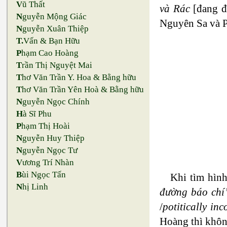
V
ũ Thất
và Rác
[đang đă
N
guyễn Mộng Giác
Nguyên Sa và P
N
guyễn Xuân Thiệp
T.
Vấn & Bạn Hữu
P
hạm Cao Hoàng
T
rần Thị Nguyệt Mai
T
hơ Văn Trần Y. Hoa & Bằng hữu
T
hơ Văn Trần Yên Hoà & Bằng hữu
N
guyễn Ngọc Chính
H
à Sĩ Phu
P
hạm Thị Hoài
N
guyễn Huy Thiệp
N
guyễn Ngọc Tư
V
ương Trí Nhàn
B
ùi Ngọc Tấn
Khi tìm hình
N
hị Linh
đường báo chí
/
potitically inc
Hoàng thì không