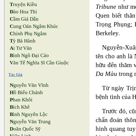
T
ruyện Kiều
Tribune
như m
Đ
ào Hoa Thi
Quen biết thâ
C
ầm Giả Dẫn
Trọng Phụng;
C
ung Oán Ngâm Khúc
Berkeley.
C
hinh Phụ Ngâm
T
ỳ Bà Hành
Nguyễn-Xuân 
A
i Tư Vãn
tên cho anh là
B
ình Ngô Đại Cáo
V
ăn Tế Nghĩa Sĩ Cần Giuộc
hữu đến thăm v
Da Màu
trong n
Tác Giả
N
guyễn Văn Vĩnh
Từ ngày Trị
H
ồ Biểu Chánh
bệnh tình của 
P
han Khôi
B
ích Khê
Trước đó, c
B
ình Nguyên Lộc
chẩn đoán thôn
N
guyễn Văn Trung
hình quang tuy
D
oãn Quốc Sỹ