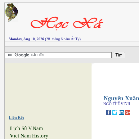
Monday, Aug 10, 2026
(28 tháng 6 năm Ất Tỵ)
Nguyễn Xuân
NGÔ THẾ VINH
Liên Kết
L
ịch Sử V.Nam
V
iet Nam History