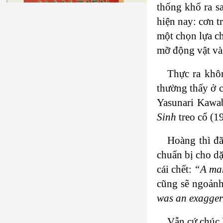
thống khổ ra sa
hiện nay: cơn t
một chọn lựa ch
mỡ động vật và
Thực ra khôn
thường thấy ở 
Yasunari Kawa
Sinh
treo cổ (
Hoàng thì đã
chuẩn bị cho dặ
cái chết:
“A man
cũng sẽ ngoảnh
was an exagger
Vẫn cứ chúc 