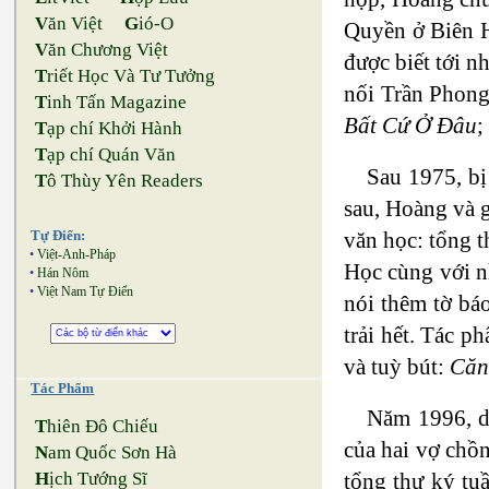
V
ăn Việt
G
ió-O
Quyền ở Biên H
V
ăn Chương Việt
được biết tới n
T
riết Học Và Tư Tưởng
nối Trần Phong
T
inh Tấn Magazine
Bất Cứ Ở Đâu
;
T
ạp chí Khởi Hành
T
ạp chí Quán Văn
Sau 1975, bị
T
ô Thùy Yên Readers
sau, Hoàng và g
văn học: tổng t
Tự Điển:
•
Việt-Anh-Pháp
Học cùng với n
•
Hán Nôm
•
Việt Nam Tự Điển
nói thêm tờ bá
trải hết. Tác 
và tuỳ bút:
Căn
Tác Phẩm
Năm 1996, di
T
hiên Đô Chiếu
của hai vợ chồ
N
am Quốc Sơn Hà
tổng thư ký tu
H
ịch Tướng Sĩ