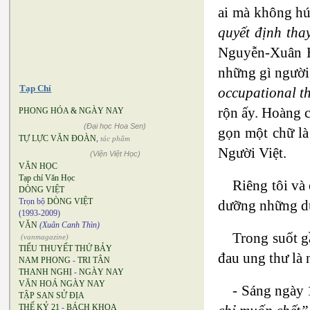
ai mà không hú
quyết định th
Nguyễn-Xuân H
những gì người 
Tạp Chí
occupational t
rộn ấy. Hoàng c
PHONG HÓA & NGÀY NAY
(Đại học Hoa Sen)
gọn một chữ l
TỰ LỰC VĂN ĐOÀN
,
tác phẩm
Người Việt.
(Viện Việt Học)
VĂN HỌC
Tạp chí Văn Học
Riêng tôi và
DÒNG VIỆT
Trọn bộ
DÒNG VIỆT
dưỡng những dự
(1993-2009)
VĂN
(Xuân Canh Thìn)
Trong suốt g
(vanmagazine)
TIỂU THUYẾT THỨ BẢY
đau ung thư là
NAM PHONG
-
TRI TÂN
THANH NGHỊ
-
NGÀY NAY
VĂN HOÁ NGÀY NAY
- Sáng ngày 
TẬP SAN SỬ ĐỊA
THẾ KỶ 21
-
BÁCH KHOA