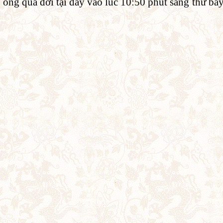
, ông qua đời tại đây vào lúc 10:50 phút sáng thứ bả