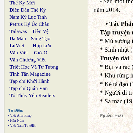
- Sau một thờ
T
hế Kỷ Mới
năm 2014.
D
iễn Đàn Thế Kỷ
N
am Kỳ Lục Tỉnh
• Tác Phẩ
P
etrus Ký Úc Châu
T
alawas
T
iền Vệ
Tập truyện
D
a Màu
S
áng Tạo
* Mù sương 
L
itViet
H
ợp Lưu
* Sinh nhật 
V
ăn Việt
G
ió-O
Truyện dài
V
ăn Chương Việt
* Bụi và rác
T
riết Học Và Tư Tưởng
T
inh Tấn Magazine
* Khu rừng h
T
ạp chí Khởi Hành
* Kẻ tà đạo 
T
ạp chí Quán Văn
* Người đi t
T
ô Thùy Yên Readers
* Sa mạc (19
Tự Điển:
Nguồn: wiki
•
Việt-Anh-Pháp
•
Hán Nôm
•
Việt Nam Tự Điển