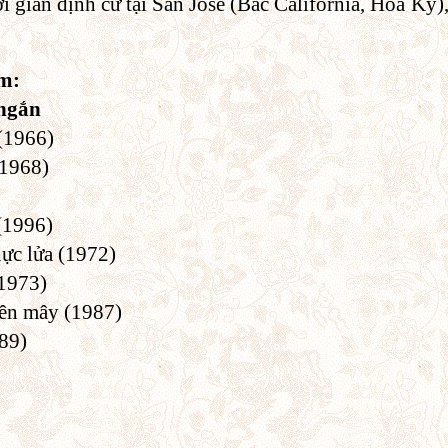
i gian định cư tại San Jose (Bắc California, Hoa Kỳ)
m:
 ngắn
(1966)
(1968)
 (1996)
ực lửa (1972)
(1973)
rên mây (1987)
89)