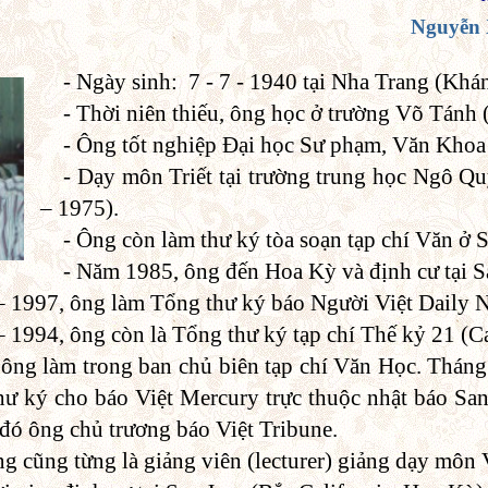
Nguyễn
- Ngày sinh: 7 - 7 - 1940 tại Nha Trang (Khá
- Thời niên thiếu, ông học ở trường Võ Tánh 
- Ông tốt nghiệp Đại học Sư phạm, Văn Khoa 
- Dạy môn Triết tại trường trung học Ngô Qu
– 1975).
- Ông còn làm thư ký tòa soạn tạp chí Văn ở 
- Năm 1985, ông đến Hoa Kỳ và định cư tại S
 1997, ông làm Tổng thư ký báo Người Việt Daily N
 1994, ông còn là Tổng thư ký tạp chí Thế kỷ 21 (Ca
ông làm trong ban chủ biên tạp chí Văn Học. Tháng
hư ký cho báo Việt Mercury trực thuộc nhật báo S
đó ông chủ trương báo Việt Tribune.
ông cũng từng là giảng viên (lecturer) giảng dạy môn