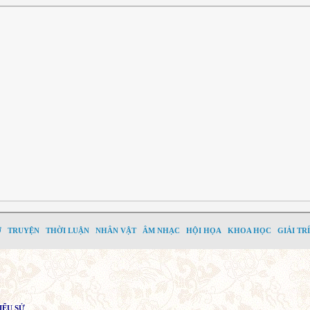
Ơ
TRUYỆN
THỜI LUẬN
NHÂN VẬT
ÂM NHẠC
HỘI HỌA
KHOA HỌC
GIẢI TRÍ
IỂU SỬ