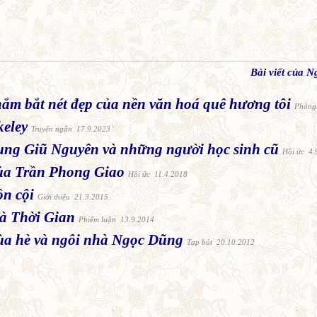
Bài viết của 
ắm bắt nét đẹp của nền văn hoá quê hương tôi
Phỏng
eley
Truyện ngắn 17.9.2023
ng Giũ Nguyên và những người học sinh cũ
Hồi ức 4.
ủa Trần Phong Giao
Hồi ức 11.4.2018
ồn cội
Giới thiệu 21.3.2015
à Thời Gian
Phiếm luận 13.9.2014
ùa hè và ngôi nhà Ngọc Dũng
Tạp bút 20.10.2012