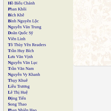
H
ồ Biểu Chánh
P
han Khôi
B
ích Khê
B
ình Nguyên Lộc
N
guyễn Văn Trung
D
oãn Quốc Sỹ
V
iên Linh
T
ô Thùy Yên Readers
T
rần Huy Bích
L
ưu Văn Vịnh
N
guyễn Văn Lục
T
rần Văn Nam
N
guyễn Vy Khanh
T
hụy Khuê
L
iễu Trương
L
ê Thị Huệ
Đ
ặng Tiến
S
ong Thao
P
han Nhiên Hạo