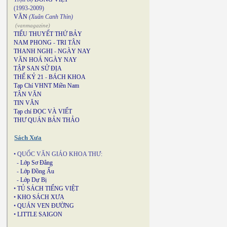
(1993-2009)
VĂN
(Xuân Canh Thìn)
(vanmagazine)
TIỂU THUYẾT THỨ BẢY
NAM PHONG
-
TRI TÂN
THANH NGHỊ
-
NGÀY NAY
VĂN HOÁ NGÀY NAY
TẬP SAN SỬ ĐỊA
THẾ KỶ 21
-
BÁCH KHOA
Tạp Chí VHNT Miền Nam
TÂN VĂN
TIN VĂN
Tạp chí ĐỌC VÀ VIẾT
THƯ QUÁN BẢN THẢO
Sách Xưa
• QUỐC VĂN GIÁO KHOA THƯ:
-
Lớp Sơ Đẳng
-
Lớp Đồng Ấu
-
Lớp Dự Bị
•
TỦ SÁCH TIẾNG VIỆT
•
KHO SÁCH XƯA
•
QUÁN VEN ĐƯỜNG
•
LITTLE SAIGON