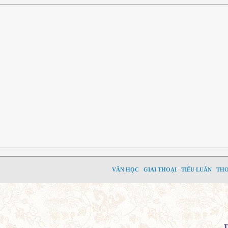
VĂN HỌC
GIAI THOẠI
TIỂU LUÂN
TH
T