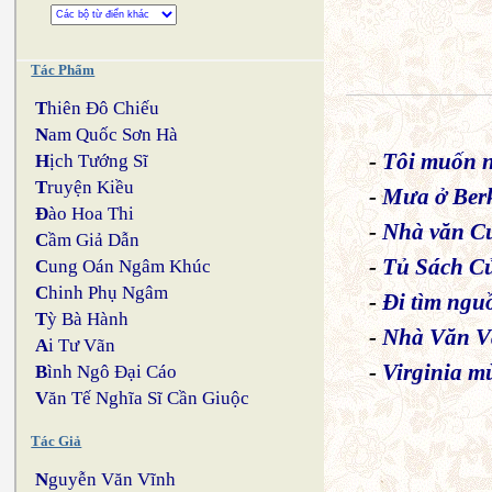
Tác Phẩm
T
hiên Đô Chiếu
N
am Quốc Sơn Hà
-
Tôi muốn n
H
ịch Tướng Sĩ
T
ruyện Kiều
-
Mưa ở Berk
Đ
ào Hoa Thi
-
Nhà văn Cu
C
ầm Giả Dẫn
-
Tủ Sách C
C
ung Oán Ngâm Khúc
C
hinh Phụ Ngâm
-
Đi tìm ngu
T
ỳ Bà Hành
-
Nhà Văn V
A
i Tư Vãn
-
Virginia m
B
ình Ngô Đại Cáo
V
ăn Tế Nghĩa Sĩ Cần Giuộc
Tác Giả
N
guyễn Văn Vĩnh