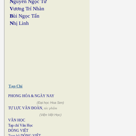
N
guyễn Ngọc Tư
V
ương Trí Nhàn
B
ùi Ngọc Tấn
N
hị Linh
Tạp Chí
PHONG HÓA & NGÀY NAY
(Đại học Hoa Sen)
TỰ LỰC VĂN ĐOÀN
,
tác phẩm
(Viện Việt Học)
VĂN HỌC
Tạp chí Văn Học
DÒNG VIỆT
Trọn bộ
DÒNG VIỆT