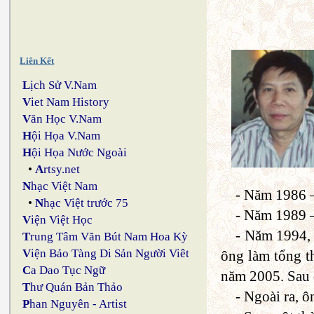
Liên Kết
L
ịch Sử V.Nam
V
iet Nam History
V
ăn Học V.Nam
H
ội Họa V.Nam
H
ội Họa Nước Ngoài
•
A
rtsy.net
N
hạc Việt Nam
- Năm 1986 –
•
N
hạc Việt trước 75
- Năm 1989 –
V
iện Việt Học
- Năm 1994, 
T
rung Tâm Văn Bút Nam Hoa Kỳ
V
iện Bảo Tàng Di Sản Người Viêt
ông làm tổng t
C
a Dao Tục Ngữ
năm 2005. Sau 
T
hư Quán Bản Thảo
- Ngoài ra, 
P
han Nguyên - Artist