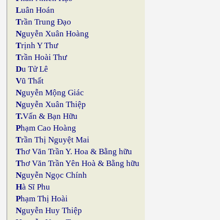
L
uân Hoán
T
rần Trung Đạo
N
guyễn Xuân Hoàng
T
rịnh Y Thư
T
rần Hoài Thư
D
u Tử Lê
V
ũ Thất
N
guyễn Mộng Giác
N
guyễn Xuân Thiệp
T.
Vấn & Bạn Hữu
P
hạm Cao Hoàng
T
rần Thị Nguyệt Mai
T
hơ Văn Trần Y. Hoa & Bằng hữu
T
hơ Văn Trần Yên Hoà & Bằng hữu
N
guyễn Ngọc Chính
H
à Sĩ Phu
P
hạm Thị Hoài
N
guyễn Huy Thiệp