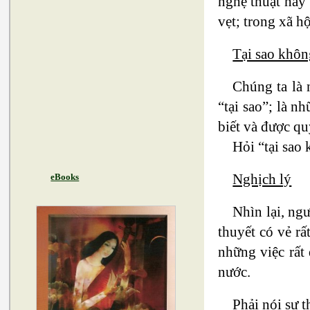
nghệ thuật hay 
vẹt; trong xã h
Tại sao khôn
Chúng ta là 
“tại sao”; là n
biết và được qu
Hỏi “tại sao 
Nghịch lý
eBooks
Nhìn lại, ngư
thuyết có vẻ rấ
những việc rất
nước.
Phải nói sự t