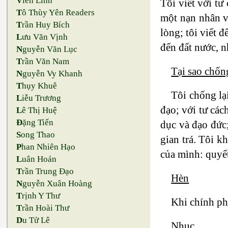
V
iên Linh
Tôi viết với tư
T
ô Thùy Yên Readers
một nạn nhân v
T
rần Huy Bích
lòng; tôi viết 
L
ưu Văn Vịnh
đến đất nước, nh
N
guyễn Văn Lục
T
rần Văn Nam
Tại sao chốn
N
guyễn Vy Khanh
T
hụy Khuê
Tôi chống lại
L
iễu Trương
đạo; với tư các
L
ê Thị Huệ
Đ
ặng Tiến
dục và đạo đức;
S
ong Thao
gian trá. Tôi 
P
han Nhiên Hạo
của mình: quyết
L
uân Hoán
T
rần Trung Đạo
Hèn
N
guyễn Xuân Hoàng
T
rịnh Y Thư
Khi chính ph
T
rần Hoài Thư
D
u Tử Lê
Nhục