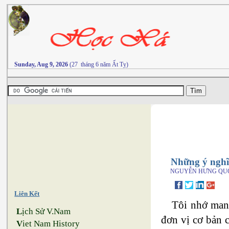
Sunday, Aug 9, 2026
(27 tháng 6 năm Ất Tỵ)
Những ý nghĩ
NGUYỄN HƯNG QU
Liên Kết
Tôi nhớ mang
L
ịch Sử V.Nam
đơn vị cơ bản 
V
iet Nam History