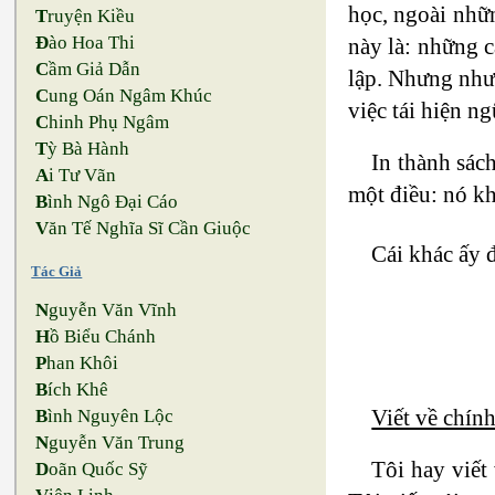
học, ngoài nhữn
T
ruyện Kiều
Đ
ào Hoa Thi
này là: những 
C
ầm Giả Dẫn
lập. Nhưng như 
C
ung Oán Ngâm Khúc
việc tái hiện n
C
hinh Phụ Ngâm
T
ỳ Bà Hành
In thành sác
A
i Tư Vãn
một điều: nó kh
B
ình Ngô Đại Cáo
V
ăn Tế Nghĩa Sĩ Cần Giuộc
Cái khác ấy 
Tác Giả
N
guyễn Văn Vĩnh
H
ồ Biểu Chánh
P
han Khôi
B
ích Khê
Viết về chính
B
ình Nguyên Lộc
N
guyễn Văn Trung
Tôi hay viết
D
oãn Quốc Sỹ