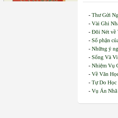
-
Thư Gửi Ng
-
Vài Ghi Nh
-
Đôi Nét về
-
Số phận củ
-
Những ý ngh
-
Sống Và Vi
-
Nhiệm Vụ 
-
Về Văn Họ
-
Tự Do Học
-
Vụ Án Nhã