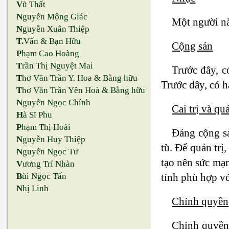
V
ũ Thất
N
guyễn Mộng Giác
Một người nà
N
guyễn Xuân Thiệp
T.
Vấn & Bạn Hữu
Cộng sản
P
hạm Cao Hoàng
T
rần Thị Nguyệt Mai
Trước đây, c
T
hơ Văn Trần Y. Hoa & Bằng hữu
Trước đây, có h
T
hơ Văn Trần Yên Hoà & Bằng hữu
N
guyễn Ngọc Chính
Cai trị và quả
H
à Sĩ Phu
P
hạm Thị Hoài
Đảng cộng sả
N
guyễn Huy Thiệp
tù. Để quản trị
N
guyễn Ngọc Tư
tạo nên sức mạn
V
ương Trí Nhàn
tính phù hợp vớ
B
ùi Ngọc Tấn
N
hị Linh
Chính quyền
Chính quyền 