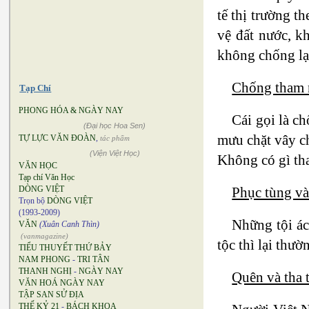
tế thị trường t
vệ đất nước, k
không chống lại
Chống tham
Tạp Chí
PHONG HÓA & NGÀY NAY
Cái gọi là c
(Đại học Hoa Sen)
mưu chặt vây ch
TỰ LỰC VĂN ĐOÀN
,
tác phẩm
(Viện Việt Học)
Không có gì tha
VĂN HỌC
Tạp chí Văn Học
Phục tùng và
DÒNG VIỆT
Trọn bộ
DÒNG VIỆT
(1993-2009)
Những tội ác
VĂN
(Xuân Canh Thìn)
(vanmagazine)
tộc thì lại thư
TIỂU THUYẾT THỨ BẢY
NAM PHONG
-
TRI TÂN
THANH NGHỊ
-
NGÀY NAY
Quên và tha 
VĂN HOÁ NGÀY NAY
TẬP SAN SỬ ĐỊA
THẾ KỶ 21
-
BÁCH KHOA