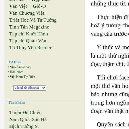
những thực từ, 
V
ăn Việt
G
ió-O
V
ăn Chương Việt
Thực hiện đi
T
riết Học Và Tư Tưởng
hoá ý tưởng cho
T
inh Tấn Magazine
vang câu trước 
T
ạp chí Khởi Hành
T
ạp chí Quán Văn
Ý thức và mo
T
ô Thùy Yên Readers
là một thử ngh
Tự Điển:
đọc, thậm chí, 
•
Việt-Anh-Pháp
•
Hán Nôm
Tôi chơi fac
•
Việt Nam Tự Điển
một thứ văn ho
báo nhưng cũng
trọng hơn ngôn 
Tác Phẩm
đoạn văn thật n
T
hiên Đô Chiếu
N
am Quốc Sơn Hà
Quyển sách n
H
ịch Tướng Sĩ