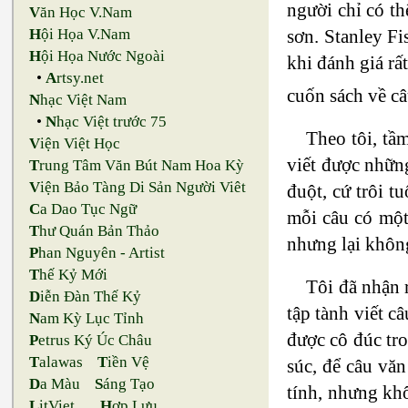
người chỉ có th
V
ăn Học V.Nam
sơn. Stanley F
H
ội Họa V.Nam
H
ội Họa Nước Ngoài
khi đánh giá rấ
•
A
rtsy.net
cuốn sách về c
N
hạc Việt Nam
•
N
hạc Việt trước 75
Theo tôi, tầ
V
iện Việt Học
viết được nhữn
T
rung Tâm Văn Bút Nam Hoa Kỳ
V
iện Bảo Tàng Di Sản Người Viêt
đuột, cứ trôi t
C
a Dao Tục Ngữ
mỗi câu có một
T
hư Quán Bản Thảo
nhưng lại không
P
han Nguyên - Artist
T
hế Kỷ Mới
Tôi đã nhận 
D
iễn Đàn Thế Kỷ
tập tành viết c
N
am Kỳ Lục Tỉnh
được cô đúc tr
P
etrus Ký Úc Châu
T
alawas
T
iền Vệ
súc, để câu văn
D
a Màu
S
áng Tạo
tính, nhưng kh
L
itViet
H
ợp Lưu