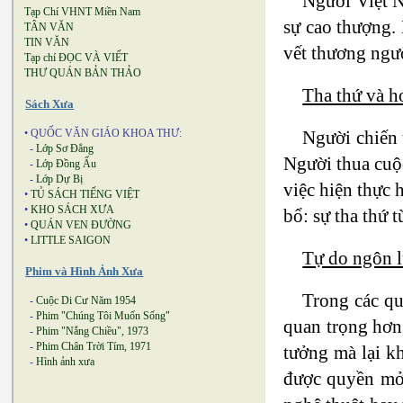
Người Việt Na
Tạp Chí VHNT Miền Nam
sự cao thượng.
TÂN VĂN
TIN VĂN
vết thương ngư
Tạp chí ĐỌC VÀ VIẾT
THƯ QUÁN BẢN THẢO
Tha thứ và h
Sách Xưa
Người chiến 
• QUỐC VĂN GIÁO KHOA THƯ:
-
Lớp Sơ Đẳng
Người thua cuộc
-
Lớp Đồng Ấu
-
Lớp Dự Bị
việc hiện thực 
•
TỦ SÁCH TIẾNG VIỆT
•
KHO SÁCH XƯA
bổ: sự tha thứ 
•
QUÁN VEN ĐƯỜNG
•
LITTLE SAIGON
Tự do ngôn 
Phim và Hình Ảnh Xưa
Trong các qu
-
Cuộc Di Cư Năm 1954
-
Phim "Chúng Tôi Muốn Sống"
quan trọng hơn,
-
Phim "Nắng Chiều", 1973
-
Phim Chân Trời Tím, 1971
tưởng mà lại k
-
Hình ảnh xưa
được quyền mở 