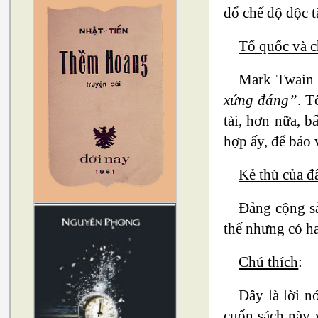
đổ chế độ độc t
Tổ quốc và 
Mark Twai
xứng đáng”
. T
tài, hơn nữa, 
hợp ấy, để bảo 
Kẻ thù của đ
Đảng cộng sả
thế nhưng có ha
Chú thích
:
Đây là lời 
cuốn sách này 