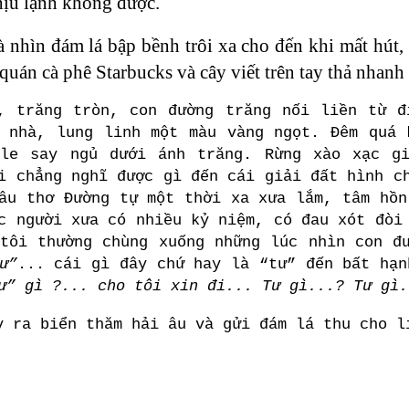
hịu lạnh không được.
 nhìn đám lá bập bềnh trôi xa cho đến khi mất hút,
 quán cà phê Starbucks và cây viết trên tay thả nhan
, trăng tròn, con đường trăng nối liền từ đ
a nhà, lung linh một màu vàng ngọt. Đêm quá 
tle say ngủ dưới ánh trăng. Rừng xào xạc g
i chẳng nghĩ được gì đến cái giải đất hình c
âu thơ Đường tự một thời xa xưa lắm, tâm hồn
c người xưa có nhiều kỷ niệm, có đau xót đòi
tôi thường chùng xuống những lúc nhìn con đ
ư”
... cái gì đây chứ hay là “tư” đến bất hạn
ư” gì ?... cho tôi xin đi... Tư gì...? Tư gì.
y ra biển thăm hải âu và gửi đám lá thu cho l