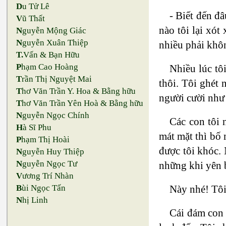
D
u Tử Lê
- Biết đến đ
V
ũ Thất
nào tôi lại xót
N
guyễn Mộng Giác
N
guyễn Xuân Thiệp
nhiều phải khôn
T.
Vấn & Bạn Hữu
P
hạm Cao Hoàng
Nhiều lúc tô
T
rần Thị Nguyệt Mai
thôi. Tôi ghét
T
hơ Văn Trần Y. Hoa & Bằng hữu
người cười như 
T
hơ Văn Trần Yên Hoà & Bằng hữu
N
guyễn Ngọc Chính
Các con tôi 
H
à Sĩ Phu
mát mặt thì bố 
P
hạm Thị Hoài
được tôi khóc. 
N
guyễn Huy Thiệp
N
guyễn Ngọc Tư
những khi yên 
V
ương Trí Nhàn
Này nhé! Tôi
B
ùi Ngọc Tấn
N
hị Linh
Cái đám con c