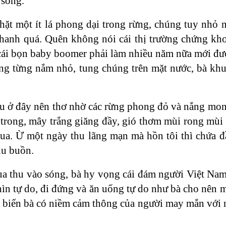
 sóng.
nhặt một ít lá phong dại trong rừng, chúng tuy nhỏ 
hanh quá. Quên không nói cái thị trường chứng kh
 cái bọn baby boomer phải làm nhiều năm nữa mới đư
ng từng nắm nhỏ, tung chúng trên mặt nước, bà khu
 Thu ở đây nên thơ nhờ các rừng phong đỏ và nắng m
 trong, mây trắng giăng đầy, gió thơm mùi rong mùi
qua. Ừ một ngày thu lãng mạn mà hồn tôi thì chứa 
hu buồn.
mùa thu vào sóng, bà hy vọng cái đám người Việt Nam
 nhìn tự do, đi đứng và ăn uống tự do như bà cho nên 
n biển bà có niềm cảm thông của người may mắn với 