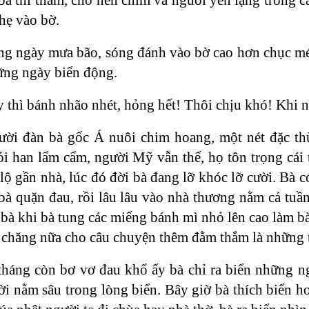
nhẹ vào bờ.
g ngày mưa bão, sóng đánh vào bờ cao hơn chục mé
ng ngày biển động.
y thì bánh nhão nhét, hỏng hết! Thôi chịu khó! Khi n
ười đàn bà gốc Á nuôi chim hoang, một nét đặc th
ỏi han lẩm cẩm, người Mỹ vẫn thế, họ tôn trọng cái 
 lộ gần nhà, lúc đó đời bà đang lỡ khóc lỡ cười. Bà
 bà quặn đau, rồi lâu lâu vào nhà thương nằm cả tu
bà khi bà tung các miếng bánh mì nhỏ lên cao làm b
 chăng nữa cho câu chuyện thêm đằm thắm là những t
áng còn bơ vơ đau khổ ấy bà chỉ ra biển những ng
 nằm sâu trong lòng biển. Bây giờ bà thích biển hơ