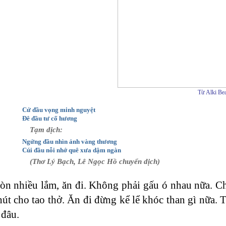
Từ Alki Bea
Cử đầu vọng minh nguyệt
Đê đầu tư cố hương
Tạm dịch:
Ngửng đầu nhìn ảnh vàng thương
Cúi đầu nỗi nhớ quê xưa dậm ngàn
(Thơ Lý Bạch, Lê Ngọc Hồ chuyển dịch)
òn nhiều lắm, ăn đi. Không phải gấu ó nhau nữa. C
hút cho tao thở. Ăn đi đừng kể lể khóc than gì nữa. 
đâu.