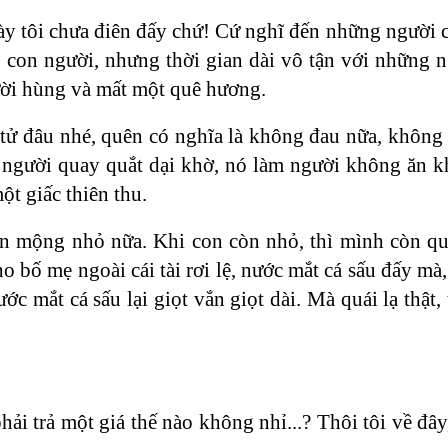
 này tôi chưa điên đấy chứ! Cứ nghĩ đến những người 
cho con người, nhưng thời gian dài vô tận với những
gười hùng và mất một quê hương.
 tử đâu nhé, quên có nghĩa là không đau nữa, không
àm người quay quắt dại khờ, nó làm người không ăn 
t giấc thiên thu.
lớn mộng nhỏ nữa. Khi con còn nhỏ, thì mình còn q
ho bố mẹ ngoài cái tài rơi lệ, nước mắt cá sấu đấy mà
c mắt cá sấu lại giọt vắn giọt dài. Mà quái lạ thật,
ải trả một giá thế nào không nhỉ...? Thôi tôi về đây