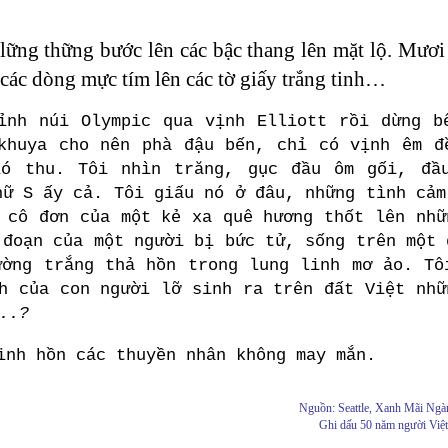
 lững thững bước lên các bậc thang lên mặt lộ. Mươi
h các dòng mực tím lên các tờ giấy trắng tinh…
ỉnh núi Olympic qua vịnh Elliott rồi dừng b
khuya cho nên phà đậu bến, chỉ có vịnh êm đ
ió thu. Tôi nhìn trăng, gục đầu ôm gối, đầ
hữ S ấy cả. Tôi giấu nó ở đâu, những tình cảm
 cô đơn của một kẻ xa quê hương thốt lên nhữ
 đoạn của một người bị bức tử, sống trên một 
ường trắng thả hồn trong lung linh mơ ảo. Tô
h của con người lỡ sinh ra trên đất Việt nhữ
..?
inh hồn các thuyền nhân không may mắn.
Nguồn: Seattle, Xanh Mãi Ngàn
Ghi dấu 50 năm người Việt