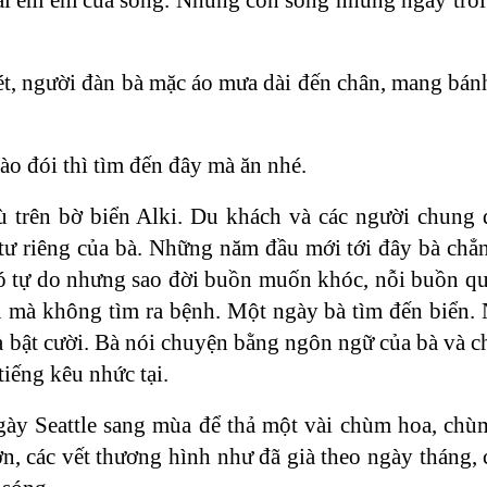
t, người đàn bà mặc áo mưa dài đến chân, mang bá
ào đói thì tìm đến đây mà ăn nhé.
ù trên bờ biển Alki. Du khách và các người chung
tư riêng của bà. Những năm đầu mới tới đây bà chẳn
 có tự do nhưng sao đời buồn muốn khóc, nỗi buồn qu
ần mà không tìm ra bệnh. Một ngày bà tìm đến biển.
à bật cười. Bà nói chuyện bằng ngôn ngữ của bà và c
iếng kêu nhức tại.
ày Seattle sang mùa để thả một vài chùm hoa, chùm
n, các vết thương hình như đã già theo ngày tháng, 