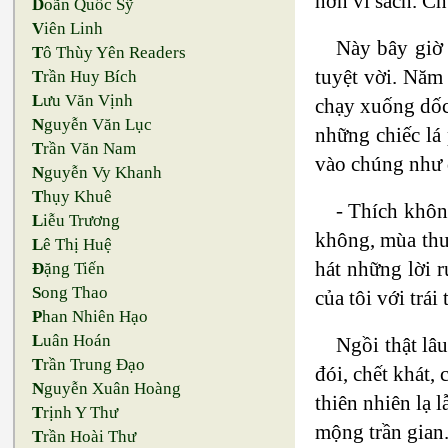
hơn vì sách. Ch
D
oãn Quốc Sỹ
V
iên Linh
Này bây giờ 
T
ô Thùy Yên Readers
tuyệt vời. Năm
T
rần Huy Bích
L
ưu Văn Vịnh
chạy xuống dốc
N
guyễn Văn Lục
những chiếc lá
T
rần Văn Nam
vào chúng như đ
N
guyễn Vy Khanh
T
hụy Khuê
- Thích khôn
L
iễu Trương
không, mùa thu
L
ê Thị Huệ
hát những lời 
Đ
ặng Tiến
S
ong Thao
của tôi với trá
P
han Nhiên Hạo
L
uân Hoán
Ngồi thật lâ
T
rần Trung Đạo
đói, chết khát,
N
guyễn Xuân Hoàng
thiên nhiên lạ
T
rịnh Y Thư
mộng trần gian
T
rần Hoài Thư