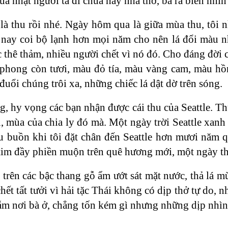
úa nhật người ta đi chùa hay nhà thờ, bà ra biển nhìn
là thu rồi nhé. Ngày hôm qua là giữa mùa thu, tôi 
 nay coi bộ lạnh hơn mọi năm cho nên lá đổi màu n
 thê thảm, nhiều người chết vì nó đó. Cho đáng đời
 phong còn tươi, màu đỏ tía, màu vàng cam, màu hồ
uổi chúng trôi xa, những chiếc lá dật dờ trên sóng.
g, hy vọng các bạn nhận được cái thu của Seattle.
, mùa của chia ly đó mà. Một ngày trời Seattle xanh
ru buồn khi tôi đặt chân đến Seattle hơn mươi năm 
i tim đầy phiền muộn trên quê hương mới, một ngày t
u trên các bậc thang gỗ ẩm ướt sát mặt nước, thả lá 
 chết tất tưởi vì hải tặc Thái không có dịp thở tự do,
 lẫm nơi bà ở, chẳng tốn kém gì nhưng những dịp nhì
.