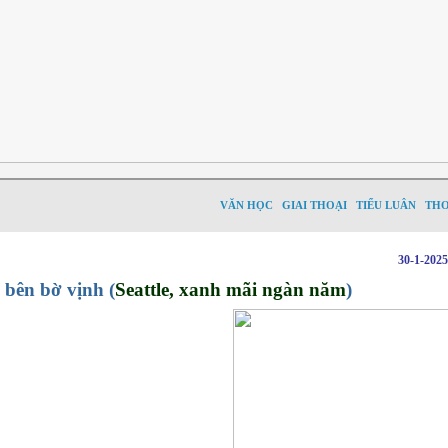
VĂN HỌC
GIAI THOẠI
TIỂU LUÂN
TH
30-1-202
 bên bờ vịnh (
Seattle, xanh mãi ngàn năm
)