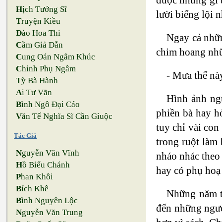
H
ịch Tướng Sĩ
lười biếng lội 
T
ruyện Kiều
Đ
ào Hoa Thi
Ngay cả nhữn
C
ầm Giả Dẫn
chim hoang nhữ
C
ung Oán Ngâm Khúc
C
hinh Phụ Ngâm
- Mưa thế nà
T
ỳ Bà Hành
A
i Tư Vãn
Hình ảnh ng
B
ình Ngô Đại Cáo
phiền bà hay h
V
ăn Tế Nghĩa Sĩ Cần Giuộc
tuy chỉ vài con
Tác Giả
trong ruột làm
N
guyễn Văn Vĩnh
nháo nhác theo 
H
ồ Biểu Chánh
hay có phụ hoạ
P
han Khôi
B
ích Khê
Những năm th
B
ình Nguyên Lộc
đến những người
N
guyễn Văn Trung