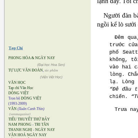
lạnh đấy. Tôi c
Người đàn bà
ngồi kế lò sưởi
Đêm qua
trước cử
Tạp Chí
phố Seat
PHONG HÓA & NGÀY NAY
không, tô
(Đại học Hoa Sen)
vào hai c
TỰ LỰC VĂN ĐOÀN
,
tác phẩm
lòng. Chắ
(Viện Việt Học)
lạ. Lòng 
VĂN HỌC
Tạp chí Văn Học
“Đê đầu t
DÒNG VIỆT
chiến.
“T
Trọn bộ
DÒNG VIỆT
(1993-2009)
Trưa na
VĂN
(Xuân Canh Thìn)
(vanmagazine)
TIỂU THUYẾT THỨ BẢY
NAM PHONG
-
TRI TÂN
THANH NGHỊ
-
NGÀY NAY
VĂN HOÁ NGÀY NAY