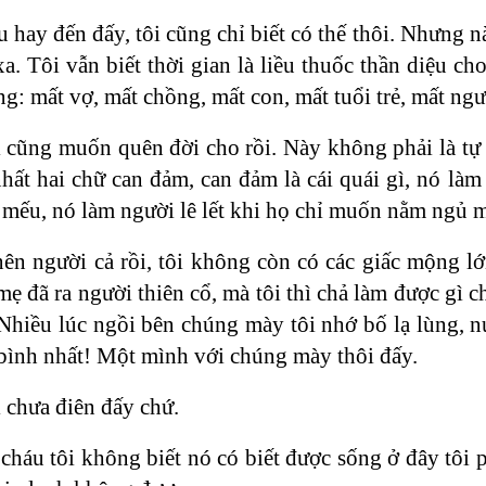
âu hay đến đấy, tôi cũng chỉ biết có thế thôi. Nhưng
 xa. Tôi vẫn biết thời gian là liều thuốc thần diệu 
g: mất vợ, mất chồng, mất con, mất tuổi trẻ, mất n
i cũng muốn quên đời cho rồi. Này không phải là tự
 nhất hai chữ can đảm, can đảm là cái quái gì, nó l
mếu, nó làm người lê lết khi họ chỉ muốn nằm ngủ mộ
nên người cả rồi, tôi không còn có các giấc mộng 
mẹ đã ra người thiên cổ, mà tôi thì chả làm được gì c
Nhiều lúc ngồi bên chúng mày tôi nhớ bố lạ lùng, nướ
bình nhất! Một mình với chúng mày thôi đấy.
 chưa điên đấy chứ.
háu tôi không biết nó có biết được sống ở đây tôi ph