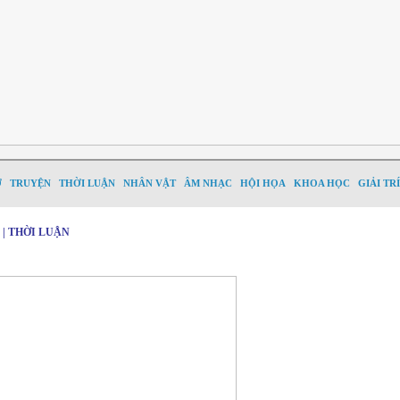
Ơ
TRUYỆN
THỜI LUẬN
NHÂN VẬT
ÂM NHẠC
HỘI HỌA
KHOA HỌC
GIẢI TRÍ
5 | THỜI LUẬN