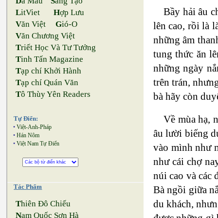
D
a Màu
S
áng Tạo
Bầy hải âu c
L
itViet
H
ợp Lưu
V
ăn Việt
G
ió-O
lên cao, rồi là
V
ăn Chương Việt
những âm thanh
T
riết Học Và Tư Tưởng
tung thức ăn l
T
inh Tấn Magazine
những ngày nắn
T
ạp chí Khởi Hành
trên trán, nhưn
T
ạp chí Quán Văn
T
ô Thùy Yên Readers
bà hãy còn duyê
Về mùa hạ, n
Tự Điển:
•
Việt-Anh-Pháp
âu lười biếng d
•
Hán Nôm
•
Việt Nam Tự Điển
vào mình như mư
như cái chợ nay
núi cao và các 
Tác Phẩm
Bà ngồi giữa nắ
du khách, nhưn
T
hiên Đô Chiếu
N
am Quốc Sơn Hà
được những gì 