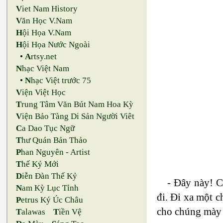
V
iet Nam History
V
ăn Học V.Nam
H
ội Họa V.Nam
H
ội Họa Nước Ngoài
•
A
rtsy.net
N
hạc Việt Nam
•
N
hạc Việt trước 75
V
iện Việt Học
T
rung Tâm Văn Bút Nam Hoa Kỳ
V
iện Bảo Tàng Di Sản Người Viêt
C
a Dao Tục Ngữ
T
hư Quán Bản Thảo
P
han Nguyên - Artist
T
hế Kỷ Mới
D
iễn Đàn Thế Kỷ
- Đây này! C
N
am Kỳ Lục Tỉnh
đi. Đi xa một c
P
etrus Ký Úc Châu
cho chúng mày 
T
alawas
T
iền Vệ