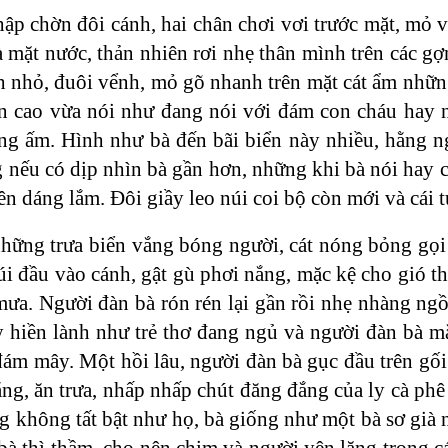
hập chờn đôi cánh, hai chân chơi vơi trước mặt, mỏ 
 là mặt nước, thản nhiên rơi nhẹ thân mình trên các gợ
 nhỏ, đuôi vểnh, mỏ gõ nhanh trên mặt cát ẩm những
ên cao vừa nói như đang nói với đám con cháu hay n
g ấm. Hình như bà đến bãi biển này nhiều, hằng n
g nếu có dịp nhìn bà gần hơn, những khi bà nói hay c
n dáng lắm. Đôi giầy leo núi coi bộ còn mới và cái 
hững trưa biển vắng bóng người, cát nóng bỏng gọi 
úi đầu vào cánh, gật gù phơi nắng, mặc kệ cho gió th
a. Người đàn bà rón rén lại gần rồi nhẹ nhàng ngồi
 hiền lành như trẻ thơ đang ngủ và người đàn bà mắt
đám mây. Một hồi lâu, người đàn bà gục đầu trên gối
ng, ăn trưa, nhấp nhấp chút đăng đắng của ly cà phê
g không tất bật như họ, bà giống như một bà sơ gi
bà thì thầm, cho nên chim và người yên lặng trong 