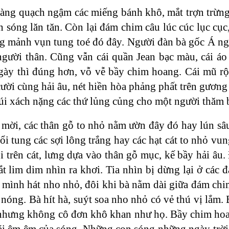
vàng quạch ngậm các miếng bánh khô, mắt trợn trừng 
n sóng lăn tăn. Còn lại đám chim câu lúc cúc lục cục, 
 mảnh vụn tung toé đó đây. Người đàn bà gốc Á ngồ
gười thân. Cũng vẫn cái quần Jean bạc màu, cái áo
gày thì đúng hơn, vỗ vễ bầy chim hoang. Cái mũ r
ười cùng hải âu, nét hiền hòa phảng phất trên gương
túi xách nặng các thứ lủng củng cho một người thăm 
mời, các thân gỗ to nhỏ nằm ườn đây đó hay lún sâu
ổi tung các sợi lông trắng hay các hạt cát to nhỏ vu
 trên cát, lưng dựa vào thân gỗ mục, kế bầy hải âu.
 lim dim nhìn ra khơi. Tia nhìn bị dừng lại ở các đ
 mình hát nho nhỏ, đôi khi bà nằm dài giữa đám chim
 nóng. Bà hít hà, suýt soa nho nhỏ có vẻ thú vị lắm
à nhưng không cô đơn khô khan như họ. Bầy chim ho
cái êm êm của sóng. Những con sóng những ngày trời