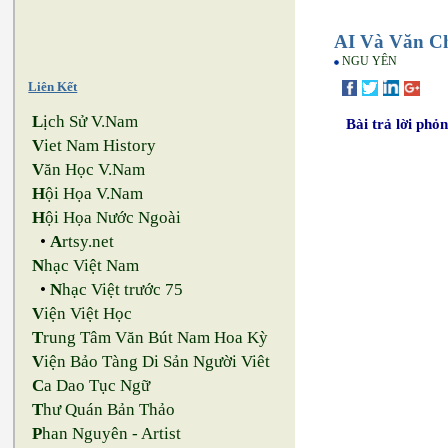
AI Và Văn C
NGU YÊN
Liên Kết
L
ịch Sử V.Nam
Bài trả lời phỏn
V
iet Nam History
V
ăn Học V.Nam
H
ội Họa V.Nam
H
ội Họa Nước Ngoài
•
A
rtsy.net
N
hạc Việt Nam
•
N
hạc Việt trước 75
V
iện Việt Học
T
rung Tâm Văn Bút Nam Hoa Kỳ
V
iện Bảo Tàng Di Sản Người Viêt
C
a Dao Tục Ngữ
T
hư Quán Bản Thảo
P
han Nguyên - Artist