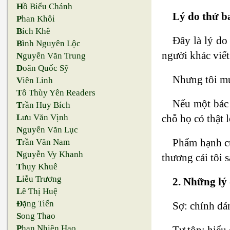
H
ồ Biểu Chánh
Lý do thứ b
P
han Khôi
B
ích Khê
Đây là lý do
B
ình Nguyên Lộc
người khác viết
N
guyễn Văn Trung
D
oãn Quốc Sỹ
Nhưng tôi mu
V
iên Linh
T
ô Thùy Yên Readers
Nếu một bác 
T
rần Huy Bích
chỗ họ có thật 
L
ưu Văn Vịnh
N
guyễn Văn Lục
Phẩm hạnh củ
T
rần Văn Nam
N
guyễn Vy Khanh
thương cái tôi 
T
hụy Khuê
L
iễu Trương
2. Những lý
L
ê Thị Huệ
Đ
ặng Tiến
Sợ: chính đá
S
ong Thao
P
han Nhiên Hạo
Tự tôn: hiểu