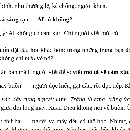
bình, như thường lệ, kẻ chống, người khen.
và sáng tạo — AI có không?
 ý: AI không có cảm xúc. Chỉ người viết mới có.
ốn đặt câu hỏi khác hơn: trong những trang bạn đ
không chỉ
hiểu
về nó?
căn bản mà ít người viết để ý:
viết mô tả về cảm xúc
ay buồn" — người đọc hiểu, gật đầu, rồi đọc tiếp. K
 vào dây cung nguyệt lạnh. Trăng thương, trắng ú
 giữa đôi lông mày. Xuân Diệu không nói về buồn.
t thứ hai — người và máy đều có thể học. Nhưng c
ý ức không ai có thể copy. Nếu bạn biết điều khiển 