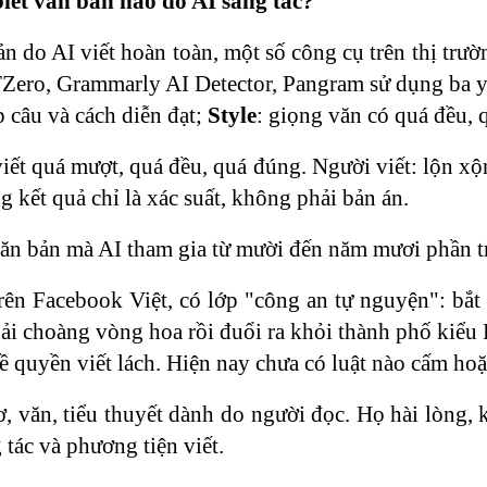
biết văn bản nào do AI sáng tác?
ản do AI viết hoàn toàn, một số công cụ trên thị tr
Zero, Grammarly AI Detector, Pangram sử dụng ba y
p câu và cách diễn đạt;
Style
: giọng văn có quá đều, q
viết quá mượt, quá đều, quá đúng. Người viết: lộn x
g kết quả chỉ là xác suất, không phải bản án.
n bản mà AI tham gia từ mười đến năm mươi phần trăm
rên Facebook Việt, có lớp "công an tự nguyện": bắt 
ải choàng vòng hoa rồi đuổi ra khỏi thành phố kiểu P
ề quyền viết lách. Hiện nay chưa có luật nào cấm hoặ
, văn, tiểu thuyết dành do người đọc. Họ hài lòng,
tác và phương tiện viết.