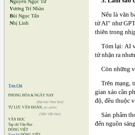
3. Làm sao 
N
guyễn Ngọc Tư
V
ương Trí Nhàn
Nếu là văn b
B
ùi Ngọc Tấn
tử AI" như GPT
N
hị Linh
thiên trong nhị
Tóm lại: AI 
tử nhận ra nhưn
Còn những vă
Trên mạng, t
Tạp Chí
gian xảo cần ph
PHONG HÓA & NGÀY NAY
độ, đều thuộc v
(Đại học Hoa Sen)
TỰ LỰC VĂN ĐOÀN
,
tác phẩm
Sản phẩm thơ
(Viện Việt Học)
VĂN HỌC
đến nguồn sáng 
Tạp chí Văn Học
DÒNG VIỆT
Trọn bộ
DÒNG VIỆT