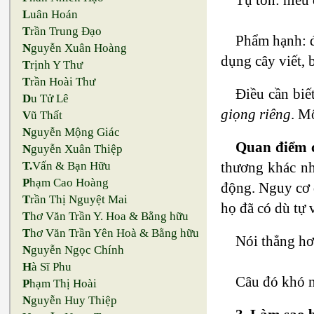
L
uân Hoán
T
rần Trung Đạo
Phẩm hạnh: đ
N
guyễn Xuân Hoàng
dụng cây viết, 
T
rịnh Y Thư
T
rần Hoài Thư
Điều cần biế
D
u Tử Lê
giọng riêng
. M
V
ũ Thất
N
guyễn Mộng Giác
Quan điểm c
N
guyễn Xuân Thiệp
thương khác nh
T.
Vấn & Bạn Hữu
P
hạm Cao Hoàng
động. Nguy cơ 
T
rần Thị Nguyệt Mai
họ đã có dù tự 
T
hơ Văn Trần Y. Hoa & Bằng hữu
T
hơ Văn Trần Yên Hoà & Bằng hữu
Nói thẳng h
N
guyễn Ngọc Chính
H
à Sĩ Phu
Câu đó khó ng
P
hạm Thị Hoài
N
guyễn Huy Thiệp