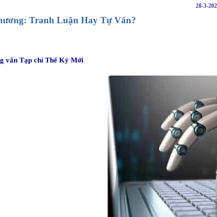
28-3-20
hương: Tranh Luận Hay Tự Vấn?
g vấn Tạp chí Thế Kỷ Mới