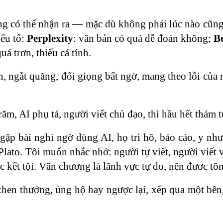
ường có thể nhận ra — mặc dù không phải lúc nào cũn
ếu tố:
Perplexity
: văn bản có quá dễ đoán không;
Bu
uá trơn, thiếu cá tính.
ộn, ngắt quãng, đổi giọng bất ngờ, mang theo lỗi củ
, AI phụ tá, người viết chủ đạo, thì hầu hết thám t
gặp bài nghi ngờ dùng AI, họ tri hô, báo cáo, y như
lato. Tôi muốn nhắc nhở: người tự viết, người viết 
c kết tội. Văn chương là lãnh vực tự do, nên đươc tôn
 khen thưởng, ủng hộ hay ngược lại, xếp qua một bên