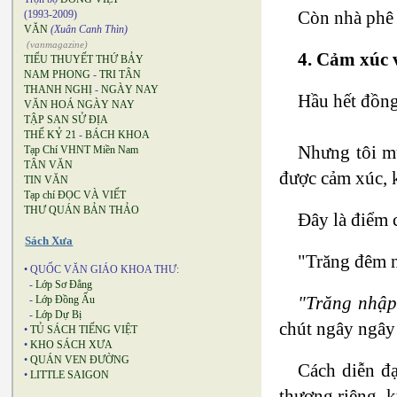
Còn nhà phê 
(1993-2009)
VĂN
(Xuân Canh Thìn)
(vanmagazine)
4. Cảm xúc 
TIỂU THUYẾT THỨ BẢY
NAM PHONG
-
TRI TÂN
THANH NGHỊ
-
NGÀY NAY
Hầu hết đồng
VĂN HOÁ NGÀY NAY
TẬP SAN SỬ ĐỊA
THẾ KỶ 21
-
BÁCH KHOA
Nhưng tôi mu
Tạp Chí VHNT Miền Nam
TÂN VĂN
được cảm xúc, 
TIN VĂN
Tạp chí ĐỌC VÀ VIẾT
THƯ QUÁN BẢN THẢO
Đây là điểm 
Sách Xưa
"Trăng đêm n
• QUỐC VĂN GIÁO KHOA THƯ:
-
Lớp Sơ Đẳng
"Trăng nhập
-
Lớp Đồng Ấu
-
Lớp Dự Bị
chút ngây ngây
•
TỦ SÁCH TIẾNG VIỆT
•
KHO SÁCH XƯA
•
QUÁN VEN ĐƯỜNG
Cách diễn đạ
•
LITTLE SAIGON
thương riêng, k