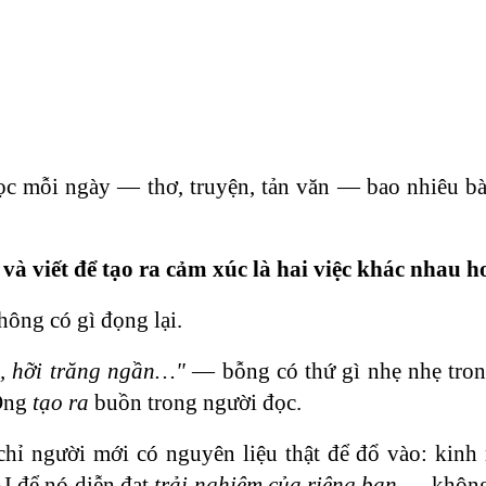
ọc mỗi ngày — thơ, truyện, tản văn — bao nhiêu bà
 và viết để tạo ra cảm xúc là hai việc khác nhau h
hông có gì đọng lại.
a, hỡi trăng ngần…"
— bỗng có thứ gì nhẹ nhẹ tron
 Ông
tạo ra
buồn trong người đọc.
hỉ người mới có nguyên liệu thật để đổ vào: kinh
AI để nó diễn đạt
trải nghiệm của riêng bạn
— không