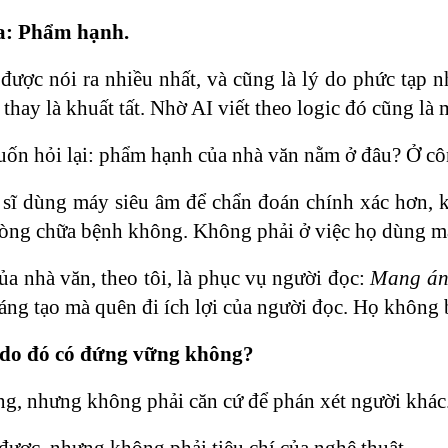
a: Phẩm hạnh.
 được nói ra nhiều nhất, và cũng là lý do phức tạp
 thay là khuất tất. Nhờ AI viết theo logic đó cũng là
ốn hỏi lại: phẩm hạnh của nhà văn nằm ở đâu? Ở côn
sĩ dùng máy siêu âm để chẩn đoán chính xác hơn, 
lòng chữa bệnh không. Không phải ở việc họ dùng má
a nhà văn, theo tôi, là phục vụ người đọc:
Mang ánh
sáng tạo mà quên đi ích lợi của người đọc. Họ không 
 do đó có đứng vững không?
ng, nhưng không phải căn cứ để phán xét người khác
 được, nhưng không phải tiêu chí của nghệ thuật.