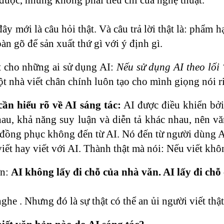
ây mới là câu hỏi thật. Và câu trả lời thật là: phẩ
bàn gõ để sản xuất thứ gì với ý định gì.
t cho những ai sử dụng AI:
Nếu sử dụng AI theo lối
ột nhà viết chân chính luôn tạo cho mình giọng nói 
ần hiểu rõ về AI sáng tác:
AI được điều khiển bởi
au, khả năng suy luận và diễn tả khác nhau, nên vă
đồng phục không đến từ AI. Nó đến từ người dùng A
viết hay viết với AI. Thành thật mà nói: Nếu viết kh
ơn:
AI không lấy đi chỗ của nhà văn. AI lấy đi chỗ
he . Nhưng đó là sự thật có thể an ủi người viết thật 