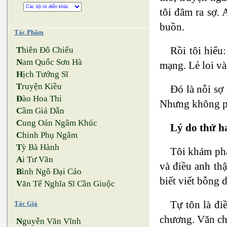
tôi đâm ra sợ. 
buồn.
Tác Phẩm
Rồi tôi hiểu:
T
hiên Đô Chiếu
N
am Quốc Sơn Hà
mạng. Lẻ loi vài
H
ịch Tướng Sĩ
T
ruyện Kiều
Đó là nỗi sợ
Đ
ào Hoa Thi
Nhưng không ph
C
ầm Giả Dẫn
C
ung Oán Ngâm Khúc
Lý do thứ ha
C
hinh Phụ Ngâm
T
ỳ Bà Hành
Tôi khám phá
A
i Tư Vãn
và điều anh th
B
ình Ngô Đại Cáo
biết viết bỗng 
V
ăn Tế Nghĩa Sĩ Cần Giuộc
Tự tôn là đi
Tác Giả
chương. Văn ch
N
guyễn Văn Vĩnh