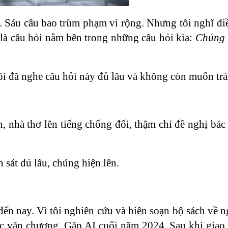
. Sáu câu bao trùm phạm vi rộng. Nhưng tôi nghĩ đi
 là câu hỏi nằm bên trong những câu hỏi kia:
Chúng t
tôi đã nghe câu hỏi này đủ lâu và không còn muốn trá
ăn, nhà thơ lên tiếng chống đối, thậm chí đề nghị bá
 sát đủ lâu, chúng hiện lên.
đến nay. Vì tôi nghiên cứu và biên soạn bộ sách về n
tác văn chương. Gặp AI cuối năm 2024. Sau khi giao 