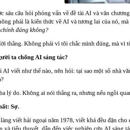
c sáu câu hỏi phỏng vấn về đề tài AI và văn chương
ông phải là kiến thức về AI và tương lai của nó, mà
ó chính đáng không?
ả lời thẳng. Không phải vì tôi chắc mình đúng, mà vì 
gười ta chống AI sáng tác?
i AI viết như thế nào, nên hỏi: tại sao một số nhà v
a?
ba lý do. Không ai nói thẳng ra, nhưng nếu ngồi quan
hất: Sợ.
 làng viết hải ngoại năm 1978, viết khá đều đặn cho 
n và tiểu thuyết, dẫn đến việc nghiên cứu AI sáng 