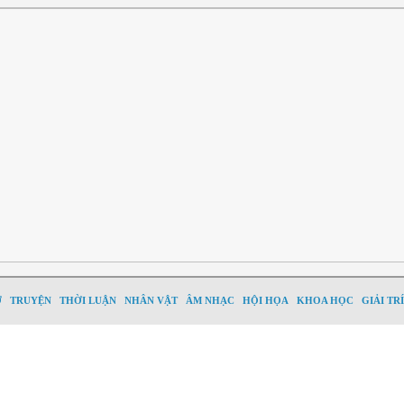
Ơ
TRUYỆN
THỜI LUẬN
NHÂN VẬT
ÂM NHẠC
HỘI HỌA
KHOA HỌC
GIẢI TRÍ