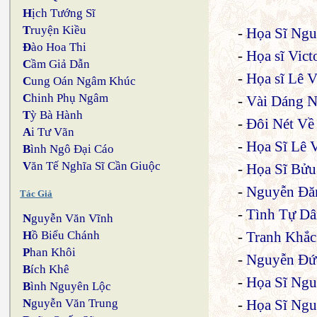
H
ịch Tướng Sĩ
T
ruyện Kiều
-
Họa Sĩ Ngu
Đ
ào Hoa Thi
-
Họa sĩ Vict
C
ầm Giả Dẫn
-
Họa sĩ Lê 
C
ung Oán Ngâm Khúc
C
hinh Phụ Ngâm
-
Vài Dáng N
T
ỳ Bà Hành
-
Đôi Nét Về
A
i Tư Vãn
-
Họa Sĩ Lê 
B
ình Ngô Đại Cáo
V
ăn Tế Nghĩa Sĩ Cần Giuộc
-
Họa Sĩ Bửu
-
Nguyễn Đă
Tác Giả
-
Tình Tự Dâ
N
guyễn Văn Vĩnh
-
Tranh Khắc
H
ồ Biểu Chánh
P
han Khôi
-
Nguyễn Đức
B
ích Khê
-
Họa Sĩ Ng
B
ình Nguyên Lộc
-
Họa Sĩ Ngu
N
guyễn Văn Trung