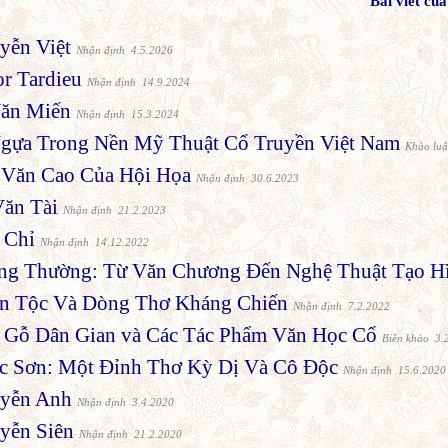
Bài viết c
yễn Việt
Nhận định 4.5.2026
or Tardieu
Nhận định 14.9.2024
Văn Miến
Nhận định 15.3.2024
gựa Trong Nền Mỹ Thuật Cổ Truyền Việt Nam
Khảo lu
 Văn Cao Của Hội Họa
Nhận định 30.6.2023
Văn Tài
Nhận định 21.2.2023
 Chỉ
Nhận định 14.12.2022
ng Thường: Từ Văn Chương Đến Nghệ Thuật Tạo H
n Tộc Và Dòng Thơ Kháng Chiến
Nhận định 7.2.2022
 Gỗ Dân Gian và Các Tác Phẩm Văn Học Cổ
Biên khảo 3.
 Sơn: Một Đỉnh Thơ Kỳ Dị Và Cô Độc
Nhận định 15.6.2020
uyễn Anh
Nhận định 3.4.2020
yễn Siên
Nhận định 21.2.2020