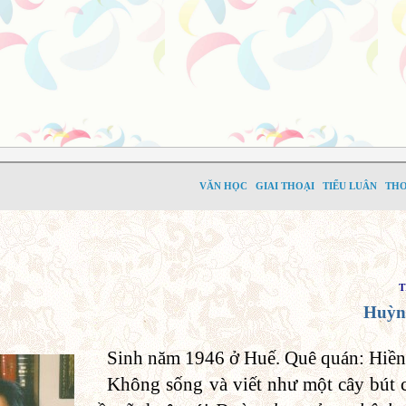
VĂN HỌC
GIAI THOẠI
TIỂU LUÂN
TH
T
Huỳn
Sinh năm 1946 ở Huế. Quê quán: Hiền
Không sống và viết như một cây bút 