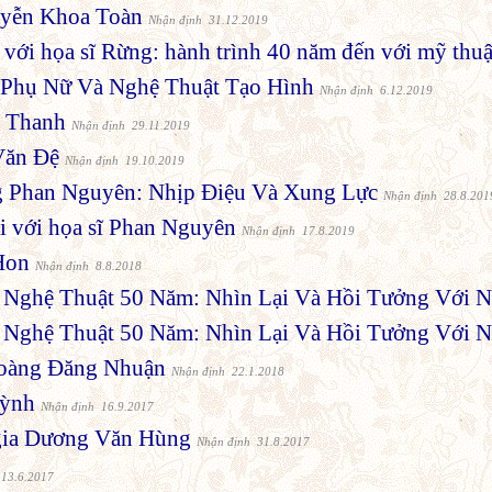
uyễn Khoa Toàn
Nhận định 31.12.2019
với họa sĩ Rừng: hành trình 40 năm đến với mỹ thuậ
Phụ Nữ Và Nghệ Thuật Tạo Hình
Nhận định 6.12.2019
y Thanh
Nhận định 29.11.2019
Văn Đệ
Nhận định 19.10.2019
 Phan Nguyên: Nhịp Điệu Và Xung Lực
Nhận định 28.8.201
i với họa sĩ Phan Nguyên
Nhận định 17.8.2019
Hon
Nhận định 8.8.2018
 Nghệ Thuật 50 Năm: Nhìn Lại Và Hồi Tưởng Với
 Nghệ Thuật 50 Năm: Nhìn Lại Và Hồi Tưởng Với
oàng Đăng Nhuận
Nhận định 22.1.2018
ỳnh
Nhận định 16.9.2017
gia Dương Văn Hùng
Nhận định 31.8.2017
 13.6.2017