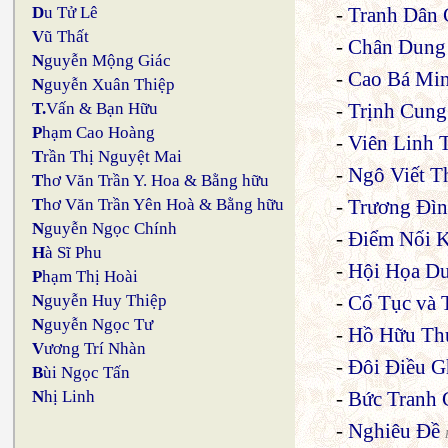
-
Tranh Dân 
D
u Tử Lê
V
ũ Thất
-
Chân Dung 
N
guyễn Mộng Giác
-
Cao Bá Mi
N
guyễn Xuân Thiệp
-
Trịnh Cung
T.
Vấn & Bạn Hữu
P
hạm Cao Hoàng
-
Viên Linh
T
rần Thị Nguyệt Mai
-
Ngô Viết T
T
hơ Văn Trần Y. Hoa & Bằng hữu
-
Trương Đì
T
hơ Văn Trần Yên Hoà & Bằng hữu
N
guyễn Ngọc Chính
-
Điểm Nối K
H
à Sĩ Phu
-
Hội Họa Dư
P
hạm Thị Hoài
-
Cổ Tục và 
N
guyễn Huy Thiệp
N
guyễn Ngọc Tư
-
Hồ Hữu Th
V
ương Trí Nhàn
-
Đôi Điều G
B
ùi Ngọc Tấn
-
Bức Tranh 
N
hị Linh
-
Nghiêu Đề