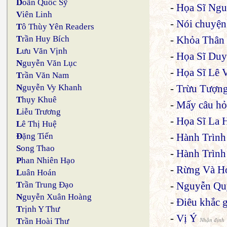
D
oãn Quốc Sỹ
-
Họa Sĩ Ng
V
iên Linh
-
Nói chuyện 
T
ô Thùy Yên Readers
-
Khỏa Thân 
T
rần Huy Bích
L
ưu Văn Vịnh
-
Họa Sĩ Du
N
guyễn Văn Lục
-
Họa Sĩ Lê 
T
rần Văn Nam
-
Trừu Tượng
N
guyễn Vy Khanh
T
hụy Khuê
-
Mấy câu hỏ
L
iễu Trương
-
Họa Sĩ La 
L
ê Thị Huệ
-
Hành Trình
Đ
ặng Tiến
S
ong Thao
-
Hành Trình
P
han Nhiên Hạo
-
Rừng Và H
L
uân Hoán
-
Nguyễn Qu
T
rần Trung Đạo
N
guyễn Xuân Hoàng
-
Điêu khắc 
T
rịnh Y Thư
-
Vị Ý
T
rần Hoài Thư
Nhận định