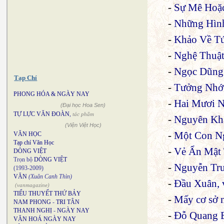
-
Sự Mê Hoặ
-
Những Hìn
-
Khảo Về Tứ
-
Nghệ Thuật
-
Ngọc Dũng
Tạp Chí
-
Tưởng Nhớ
PHONG HÓA & NGÀY NAY
-
Hai Mươi 
(Đại học Hoa Sen)
TỰ LỰC VĂN ĐOÀN
,
tác phẩm
-
Nguyên Kh
(Viện Việt Học)
-
Một Con N
VĂN HỌC
Tạp chí Văn Học
-
Vẻ Ẩn Mật
DÒNG VIỆT
Trọn bộ
DÒNG VIỆT
-
Nguyễn Tr
(1993-2009)
VĂN
(Xuân Canh Thìn)
-
Đầu Xuân, 
(vanmagazine)
TIỂU THUYẾT THỨ BẢY
-
Mấy cơ sở n
NAM PHONG
-
TRI TÂN
THANH NGHỊ
-
NGÀY NAY
-
Đỗ Quang
VĂN HOÁ NGÀY NAY