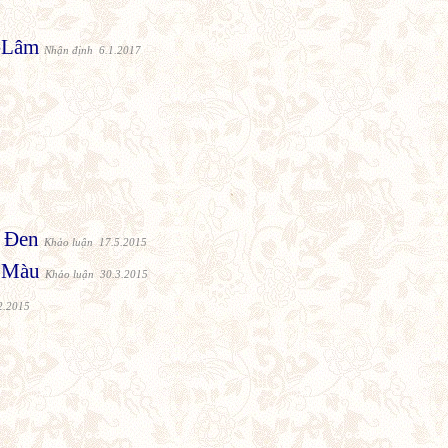
-Lâm
Nhận định 6.1.2017
n Đen
Khảo luận 17.5.2015
c Màu
Khảo luận 30.3.2015
2.2015