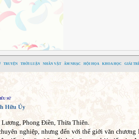
Ơ
TRUYỆN
THỜI LUẬN
NHÂN VẬT
ÂM NHẠC
HỘI HỌA
KHOA HỌC
GIẢI TRÍ
IỂU SỬ
h Hữu Ủy
 Lương, Phong Điền, Thừa Thiên.
chuyên nghiệp, nhưng đến với thế giới văn chương