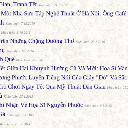
Gian, Tranh Tết
Khảo luận 21.1.2017
Một Nhà Sưu Tập Nghệ Thuật Ở Hà Nội: Ông-Café
nh
Khảo luận 7.12.2016
Khảo luận 6.10.2016
 Trên Những Chặng Đường Thơ
Nhận định 29.7.2016
hụ
Nhận định 8.7.2016
nh Quế
Khảo luận 29.1.2016
ết Giữa Hai Khuynh Hướng Cũ Và Mới: Họa Sĩ Vă
ơng Phước Luyến Tiếng Nói Của Giấy "Dó" Và Sắ
Trò Chơi Ngày Tết Qua Mỹ Thuật Dân Gian
Khảo luận 25.
ủ
Khảo luận 27.1.2015
hi Nhận Về Họa Sĩ Nguyễn Phước
Khảo luận 8.1.2015
Gà
Khảo luận 1.1.2015
Khảo luận 26.12.2014