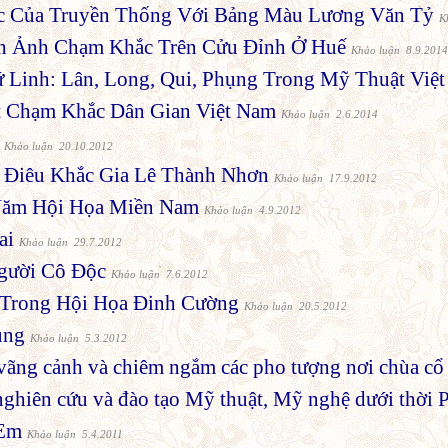
c Của Truyền Thống Với Bảng Màu Lương Văn Tỷ
K
h Ảnh Chạm Khắc Trên Cửu Đỉnh Ở Huế
Khảo luận 8.9.201
 Linh: Lân, Long, Qui, Phụng Trong Mỹ Thuật Việ
 Chạm Khắc Dân Gian Việt Nam
Khảo luận 2.6.2014
Khảo luận 20.10.2012
 Điêu Khắc Gia Lê Thành Nhơn
Khảo luận 17.9.2012
Năm Hội Họa Miền Nam
Khảo luận 4.9.2012
ai
Khảo luận 29.7.2012
gười Cô Độc
Khảo luận 7.6.2012
 Trong Hội Họa Đinh Cường
Khảo luận 20.5.2012
ung
Khảo luận 5.3.2012
vãng cảnh và chiêm ngắm các pho tượng nơi chùa cổ
ghiên cứu và đào tạo Mỹ thuật, Mỹ nghệ dưới thời 
 Em
Khảo luận 5.4.2011