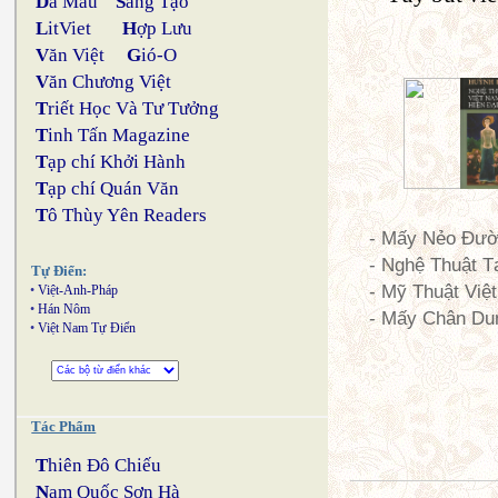
D
a Màu
S
áng Tạo
L
itViet
H
ợp Lưu
V
ăn Việt
G
ió-O
V
ăn Chương Việt
T
riết Học Và Tư Tưởng
T
inh Tấn Magazine
T
ạp chí Khởi Hành
T
ạp chí Quán Văn
T
ô Thùy Yên Readers
- Mấy Nẻo Đườ
- Nghệ Thuật T
Tự Điển:
- Mỹ Thuật Việ
•
Việt-Anh-Pháp
•
Hán Nôm
- Mấy Chân Dun
•
Việt Nam Tự Điển
Tác Phẩm
T
hiên Đô Chiếu
N
am Quốc Sơn Hà