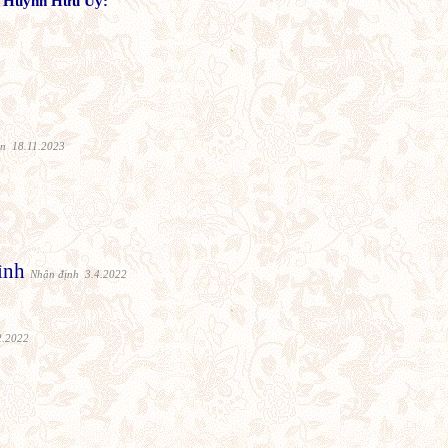
ủa Huỳnh Hữu Ủy:
ận 18.11.2023
ình
Nhận định 3.4.2022
2.2022