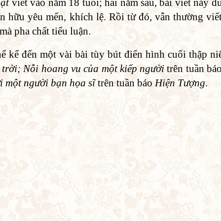
ật
viết vào năm 18 tuổi; hai năm sau, bài viết này đư
n hữu yêu mến, khích lệ. Rồi từ đó, vẫn thường viết
 mà pha chất tiểu luận.
ể kể đến một vài bài tùy bút điển hình cuối thập ni
 trời; Nỗi hoang vu của một kiếp người
trên tuần bá
i một người bạn họa sĩ
trên tuần báo
Hiện Tượng
.