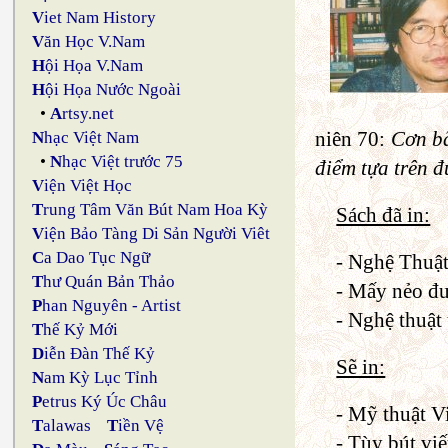
V
iet Nam History
V
ăn Học V.Nam
H
ội Họa V.Nam
H
ội Họa Nước Ngoài
•
A
rtsy.net
niên 70:
Cơn b
N
hạc Việt Nam
•
N
hạc Việt trước 75
điểm tựa trên 
V
iện Việt Học
T
rung Tâm Văn Bút Nam Hoa Kỳ
Sách đã in:
V
iện Bảo Tàng Di Sản Người Viêt
C
a Dao Tục Ngữ
- Nghệ Thuậ
T
hư Quán Bản Thảo
- Mấy nẻo đư
P
han Nguyên - Artist
- Nghệ thuật
T
hế Kỷ Mới
D
iễn Đàn Thế Kỷ
Sẽ in:
N
am Kỳ Lục Tỉnh
P
etrus Ký Úc Châu
- Mỹ thuật V
T
alawas
T
iền Vệ
- Tùy bút viế