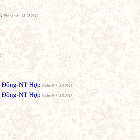
t
Phỏng vấn 15.12.2019
9
 N Đồng-NT Hợp
Nhận định 8.5.2018
 N Đồng-NT Hợp
Nhận định 8.5.2018