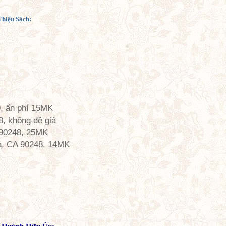
Thiệu Sách:
, ấn phí 15MK
8, không đề giá
 90248, 25MK
a, CA 90248, 14MK