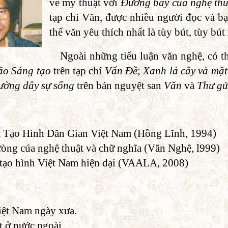
về mỹ thuật với
Đường bay của nghệ thu
tạp chí Văn, được nhiều người đọc và bạ
thể văn yêu thích nhất là tùy bút, tùy bút
Ngoài những tiểu luận văn nghệ, có th
ão Sáng tạo
trên tạp chí
Vấn Đề
;
Xanh lá cây và mặt
đường dây sự sống
trên bán nguyệt san
Văn
và
Thư gử
t Tạo Hình Dân Gian Việt Nam (Hồng Lĩnh, 1994)
òng cúa nghệ thuật và chữ nghĩa (Văn Nghệ, l999)
 tạo hình Việt Nam hiện đại (VAALA, 2008)
iệt Nam ngày xưa.
t ở nước ngoài.