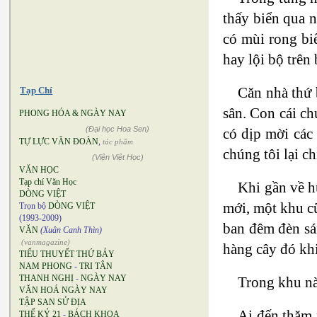
thấy biển qua n
có mùi rong bi
hay lội bộ trên
Căn nhà thứ 
Tạp Chí
sân. Con cái ch
PHONG HÓA & NGÀY NAY
(Đại học Hoa Sen)
có dịp mời các
TỰ LỰC VĂN ĐOÀN
,
tác phẩm
chúng tôi lại c
(Viện Việt Học)
VĂN HỌC
Tạp chí Văn Học
Khi gần về h
DÒNG VIỆT
mới, một khu c
Trọn bộ
DÒNG VIỆT
(1993-2009)
ban đêm đèn sá
VĂN
(Xuân Canh Thìn)
(vanmagazine)
hàng cây đó khi
TIỂU THUYẾT THỨ BẢY
NAM PHONG
-
TRI TÂN
THANH NGHỊ
-
NGÀY NAY
Trong khu nà
VĂN HOÁ NGÀY NAY
TẬP SAN SỬ ĐỊA
Ai đến thăm 
THẾ KỶ 21
-
BÁCH KHOA