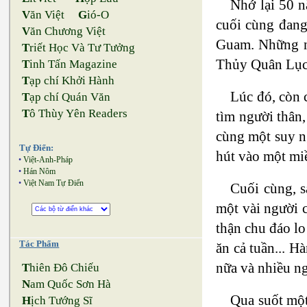
Nhớ lại 50 n
V
ăn Việt
G
ió-O
cuối cùng đang
V
ăn Chương Việt
Guam. Những ngà
T
riết Học Và Tư Tưởng
Thủy Quân Lục C
T
inh Tấn Magazine
T
ạp chí Khởi Hành
Lúc đó, còn c
T
ạp chí Quán Văn
T
ô Thùy Yên Readers
tìm người thân,
cùng một suy ng
Tự Điển:
hút vào một mi
•
Việt-Anh-Pháp
•
Hán Nôm
•
Việt Nam Tự Điển
Cuối cùng, s
một vài người 
thận chu đáo lo
Tác Phẩm
ăn cả tuần... 
nữa và nhiều ng
T
hiên Đô Chiếu
N
am Quốc Sơn Hà
Qua suốt một
H
ịch Tướng Sĩ