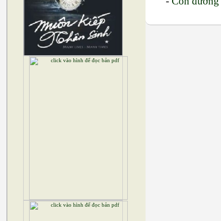
-
Con đường