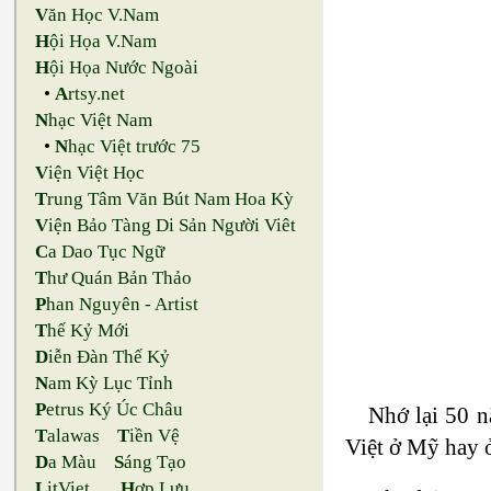
V
ăn Học V.Nam
H
ội Họa V.Nam
H
ội Họa Nước Ngoài
•
A
rtsy.net
N
hạc Việt Nam
•
N
hạc Việt trước 75
V
iện Việt Học
T
rung Tâm Văn Bút Nam Hoa Kỳ
V
iện Bảo Tàng Di Sản Người Viêt
C
a Dao Tục Ngữ
T
hư Quán Bản Thảo
P
han Nguyên - Artist
T
hế Kỷ Mới
D
iễn Đàn Thế Kỷ
N
am Kỳ Lục Tỉnh
P
etrus Ký Úc Châu
Nhớ lại 50 n
T
alawas
T
iền Vệ
Việt ở Mỹ hay ở
D
a Màu
S
áng Tạo
L
itViet
H
ợp Lưu