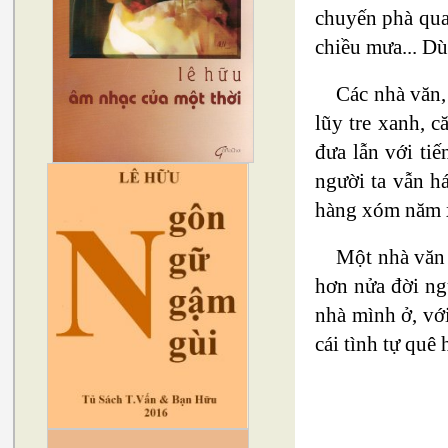
chuyến phà qua 
chiều mưa... Dù
Các nhà văn,
lũy tre xanh, 
đưa lẫn với ti
người ta vẫn h
hàng xóm năm x
Một nhà văn 
hơn nửa đời ngư
nhà mình ở, với
cái tình tự quê