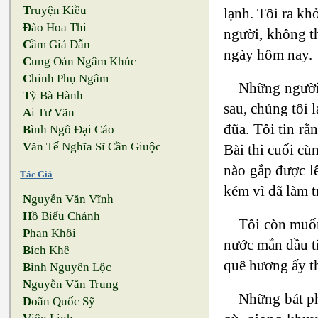
T
ruyện Kiều
lạnh. Tôi ra k
Đ
ào Hoa Thi
người, không t
C
ầm Giả Dẫn
ngày hôm nay.
C
ung Oán Ngâm Khúc
C
hinh Phụ Ngâm
Những người 
T
ỳ Bà Hành
sau, chúng tôi 
A
i Tư Vãn
đũa. Tôi tin rằ
B
ình Ngô Đại Cáo
V
ăn Tế Nghĩa Sĩ Cần Giuộc
Bài thi cuối cù
nào gắp được lê
Tác Giả
kém vì đã làm 
N
guyễn Văn Vĩnh
H
ồ Biểu Chánh
Tôi còn muốn
P
han Khôi
nước mắn đầu ti
B
ích Khê
quê hương ấy t
B
ình Nguyên Lộc
N
guyễn Văn Trung
Những bát ph
D
oãn Quốc Sỹ