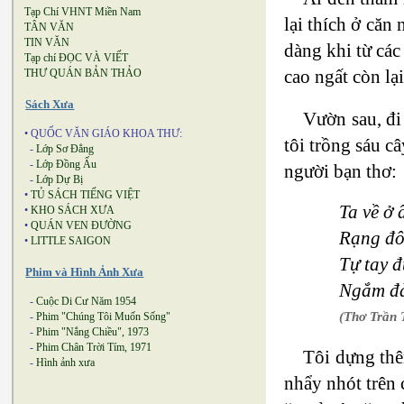
Tạp Chí VHNT Miền Nam
lại thích ở căn
TÂN VĂN
TIN VĂN
dàng khi từ các
Tạp chí ĐỌC VÀ VIẾT
cao ngất còn lạ
THƯ QUÁN BẢN THẢO
Sách Xưa
Vườn sau, đi
• QUỐC VĂN GIÁO KHOA THƯ:
tôi trồng sáu c
-
Lớp Sơ Đẳng
-
Lớp Đồng Ấu
người bạn thơ:
-
Lớp Dự Bị
•
TỦ SÁCH TIẾNG VIỆT
Ta về ở 
•
KHO SÁCH XƯA
•
QUÁN VEN ĐƯỜNG
Rạng đô
•
LITTLE SAIGON
Tự tay 
Phim và Hình Ảnh Xưa
Ngắm đà
-
Cuộc Di Cư Năm 1954
(Thơ Trần 
-
Phim "Chúng Tôi Muốn Sống"
-
Phim "Nắng Chiều", 1973
-
Phim Chân Trời Tím, 1971
Tôi dựng th
-
Hình ảnh xưa
nhẩy nhót trên