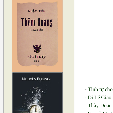
-
Tình tự ch
-
Đi Lễ Giao
-
Thầy Doãn