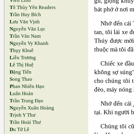
gù, giọng khuy
V
iên Linh
T
ô Thùy Yên Readers
bát phở ở nơi m
T
rần Huy Bích
L
ưu Văn Vịnh
Nhớ đến cái 
N
guyễn Văn Lục
tan, tôi lái xe
T
rần Văn Nam
Thúy được mời 
N
guyễn Vy Khanh
thuộc mà tôi đã
T
hụy Khuê
L
iễu Trương
Chiếc xe đầu
L
ê Thị Huệ
không sợ súng”
Đ
ặng Tiến
S
ong Thao
cho chúng tôi 
P
han Nhiên Hạo
đèo, máy nóng 
L
uân Hoán
T
rần Trung Đạo
Nhớ đến cái
N
guyễn Xuân Hoàng
tại. Khi người 
T
rịnh Y Thư
T
rần Hoài Thư
Chúng tôi cũ
D
u Tử Lê