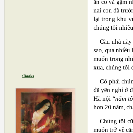
ăn cỏ và gặm nh
nai con đã trưở
lại trong khu v
chúng tôi nhiề
Căn nhà này 
sao, qua nhiều 
muốn trong nhi
xưa, chúng tôi 
eBooks
Có phải chún
đã yên nghỉ ở đ
Hà nội “
năm tô
hơn 20 năm, ch
Chúng tôi cũ
muốn trở về că