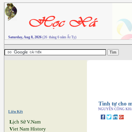
Saturday, Aug 8, 2026
(26 tháng 6 năm Ất Tỵ)
Tình tự cho 
NGUYỄN CÔNG KH
Liên Kết
L
ịch Sử V.Nam
V
iet Nam History