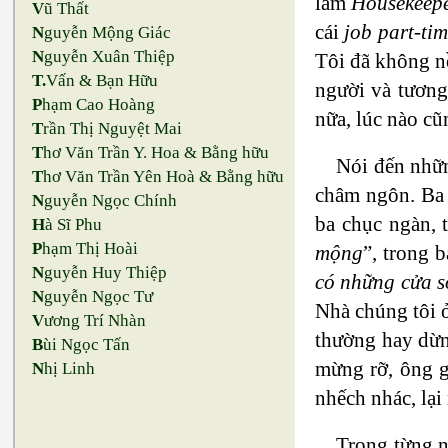
làm
Housekeep
V
ũ Thất
cái
job part-tim
N
guyễn Mộng Giác
N
guyễn Xuân Thiệp
Tôi đã không nề
T.
Vấn & Bạn Hữu
người và tương 
P
hạm Cao Hoàng
nữa, lúc nào cũ
T
rần Thị Nguyệt Mai
T
hơ Văn Trần Y. Hoa & Bằng hữu
Nói đến nhữn
T
hơ Văn Trần Yên Hoà & Bằng hữu
châm ngôn. Ba 
N
guyễn Ngọc Chính
ba chục ngàn, 
H
à Sĩ Phu
P
hạm Thị Hoài
mộng
”, trong 
N
guyễn Huy Thiệp
có những cửa s
N
guyễn Ngọc Tư
Nhà chúng tôi ở
V
ương Trí Nhàn
thường hay dừng
B
ùi Ngọc Tấn
mừng rỡ, ông g
N
hị Linh
nhếch nhác, lại
Trong từng n