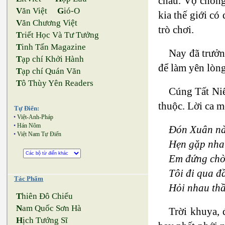
cháu. Vợ chồng
V
ăn Việt
G
ió-O
kia thế giới có
V
ăn Chương Việt
trò chơi.
T
riết Học Và Tư Tưởng
T
inh Tấn Magazine
Nay đã trưởn
T
ạp chí Khởi Hành
để làm yên lòn
T
ạp chí Quán Văn
T
ô Thùy Yên Readers
Cúng Tất Niê
thuộc. Lời ca m
Tự Điển:
•
Việt-Anh-Pháp
•
Hán Nôm
Đón Xuân nà
•
Việt Nam Tự Điển
Hẹn gặp nha
Em đứng chờ 
Tôi đi qua đ
Tác Phẩm
Hỏi nhau thầ
T
hiên Đô Chiếu
N
am Quốc Sơn Hà
Trời khuya, 
H
ịch Tướng Sĩ