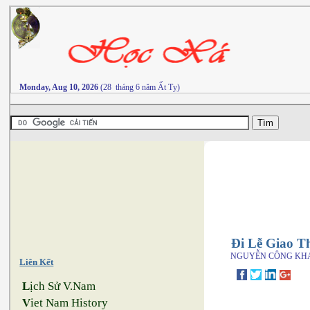
Monday, Aug 10, 2026
(28 tháng 6 năm Ất Tỵ)
Đi Lễ Giao T
NGUYỄN CÔNG KH
Liên Kết
L
ịch Sử V.Nam
V
iet Nam History