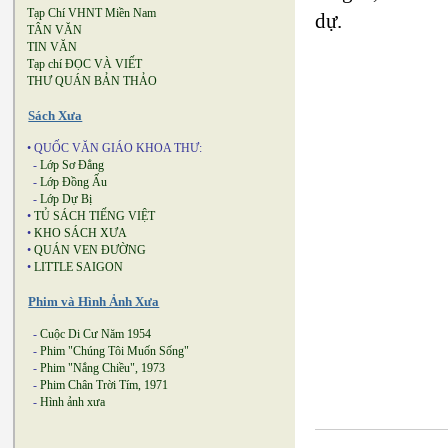
Tạp Chí VHNT Miền Nam
dự.
TÂN VĂN
TIN VĂN
Tạp chí ĐỌC VÀ VIẾT
THƯ QUÁN BẢN THẢO
Sách Xưa
• QUỐC VĂN GIÁO KHOA THƯ:
-
Lớp Sơ Đẳng
-
Lớp Đồng Ấu
-
Lớp Dự Bị
•
TỦ SÁCH TIẾNG VIỆT
•
KHO SÁCH XƯA
•
QUÁN VEN ĐƯỜNG
•
LITTLE SAIGON
Phim và Hình Ảnh Xưa
-
Cuộc Di Cư Năm 1954
-
Phim "Chúng Tôi Muốn Sống"
-
Phim "Nắng Chiều", 1973
-
Phim Chân Trời Tím, 1971
-
Hình ảnh xưa