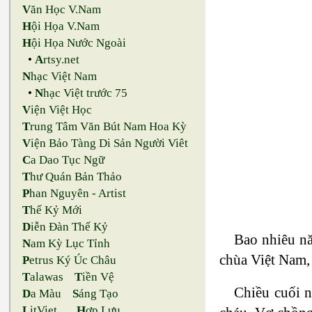
V
ăn Học V.Nam
H
ội Họa V.Nam
H
ội Họa Nước Ngoài
•
A
rtsy.net
N
hạc Việt Nam
•
N
hạc Việt trước 75
V
iện Việt Học
T
rung Tâm Văn Bút Nam Hoa Kỳ
V
iện Bảo Tàng Di Sản Người Viêt
C
a Dao Tục Ngữ
T
hư Quán Bản Thảo
P
han Nguyên - Artist
T
hế Kỷ Mới
D
iễn Đàn Thế Kỷ
Bao nhiêu nă
N
am Kỳ Lục Tỉnh
chùa Việt Nam, 
P
etrus Ký Úc Châu
T
alawas
T
iền Vệ
Chiều cuối n
D
a Màu
S
áng Tạo
L
itViet
H
ợp Lưu