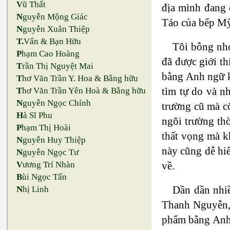
V
ũ Thất
địa mình đang 
N
guyễn Mộng Giác
Táo của bếp M
N
guyễn Xuân Thiệp
T.
Vấn & Bạn Hữu
Tôi bỗng nhớ
P
hạm Cao Hoàng
đã được giới t
T
rần Thị Nguyệt Mai
bằng Anh ngữ kh
T
hơ Văn Trần Y. Hoa & Bằng hữu
tìm tự do và nh
T
hơ Văn Trần Yên Hoà & Bằng hữu
N
guyễn Ngọc Chính
trường cũ mà c
H
à Sĩ Phu
ngôi trường th
P
hạm Thị Hoài
thất vọng mà k
N
guyễn Huy Thiệp
này cũng dễ hiể
N
guyễn Ngọc Tư
về.
V
ương Trí Nhàn
B
ùi Ngọc Tấn
Dần dần nhiề
N
hị Linh
Thanh Nguyễn, 
phẩm bằng Anh 