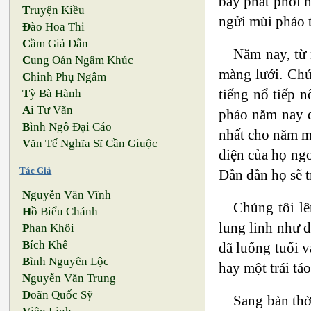
bay phất phới n
T
ruyện Kiều
ngửi mùi pháo t
Đ
ào Hoa Thi
C
ầm Giả Dẫn
Năm nay, từ 
C
ung Oán Ngâm Khúc
màng lưới. Chú
C
hinh Phụ Ngâm
tiếng nổ tiếp n
T
ỳ Bà Hành
A
i Tư Vãn
pháo năm nay d
B
ình Ngô Đại Cáo
nhất cho năm mớ
V
ăn Tế Nghĩa Sĩ Cần Giuộc
diện của họ ng
Tác Giả
Dần dần họ sẽ 
N
guyễn Văn Vĩnh
Chúng tôi lê
H
ồ Biểu Chánh
lung linh như đ
P
han Khôi
B
ích Khê
đã luống tuổi v
B
ình Nguyên Lộc
hay một trái táo
N
guyễn Văn Trung
D
oãn Quốc Sỹ
Sang bàn thờ