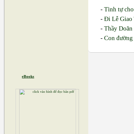
-
Tình tự ch
-
Đi Lễ Giao
-
Thầy Doãn
-
Con đường
eBooks