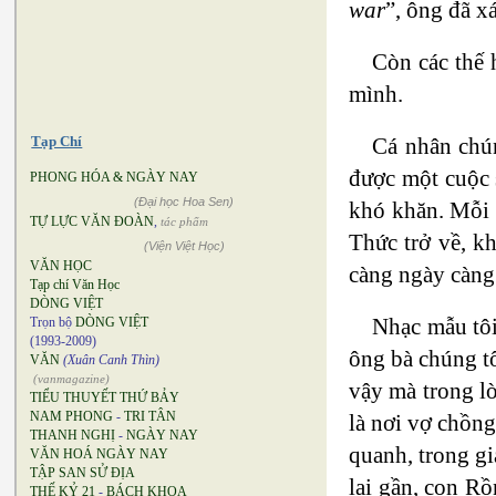
war
”, ông đã 
Còn các thế 
mình.
Cá nhân chún
Tạp Chí
được một cuộc 
PHONG HÓA & NGÀY NAY
(Đại học Hoa Sen)
khó khăn. Mỗi 
TỰ LỰC VĂN ĐOÀN
,
tác phẩm
Thức trở về, k
(Viện Việt Học)
VĂN HỌC
càng ngày càng 
Tạp chí Văn Học
DÒNG VIỆT
Nhạc mẫu tôi
Trọn bộ
DÒNG VIỆT
(1993-2009)
ông bà chúng tô
VĂN
(Xuân Canh Thìn)
(vanmagazine)
vậy mà trong l
TIỂU THUYẾT THỨ BẢY
NAM PHONG
-
TRI TÂN
là nơi vợ chồng
THANH NGHỊ
-
NGÀY NAY
quanh, trong gi
VĂN HOÁ NGÀY NAY
TẬP SAN SỬ ĐỊA
lai gần, con R
THẾ KỶ 21
-
BÁCH KHOA