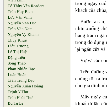
V
iên Linh
trong ngày cuố
T
ô Thùy Yên Readers
khách của chùa
T
rần Huy Bích
L
ưu Văn Vịnh
Bước ra sân,
N
guyễn Văn Lục
nhìn xuống chún
T
rần Văn Nam
N
guyễn Vy Khanh
hàng trăm ngăn 
T
hụy Khuê
trong đó đựng 
L
iễu Trương
lại ngăn cửa và
L
ê Thị Huệ
Đ
ặng Tiến
Vợ và các co
S
ong Thao
P
han Nhiên Hạo
Trên đường v
L
uân Hoán
chúng tôi ra t
T
rần Trung Đạo
cho gia đình nh
N
guyễn Xuân Hoàng
T
rịnh Y Thư
Mấy ngày cuố
T
rần Hoài Thư
khuất từ lâu cũ
D
u Tử Lê