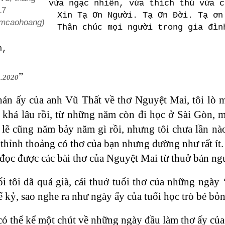
vừa ngạc nhiên, vừa thích thú vừa c
17
Xin Tạ Ơn Người. Tạ Ơn Đời. Tạ ơn
amcaohoang)
Thân chúc mọi người trong gia đìn
n,
”
1.2020
hán ấy của anh Vũ Thất về thơ Nguyệt Mai, tôi lò 
 khá lâu rồi, từ những năm còn đi học ở Sài Gòn, m
lẽ cũng năm bảy năm gì rồi, nhưng tôi chưa lần nà
y thỉnh thoảng có thơ của bạn nhưng dường như rất í
đọc được các bài thơ của Nguyệt Mai từ thuở bán ng
i tôi đã quá già, cái thuở tuổi thơ của những ngày
ế kỷ, sao nghe ra như ngày ấy của tuổi học trò bé bỏ
ó thể kể một chút về những ngày đầu làm thơ ấy củ