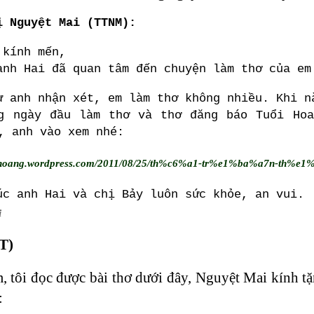
ị Nguyệt Mai (TTNM):
 kính mến,
anh Hai đã quan tâm đến chuyện làm thơ của em
ư anh nhận xét, em làm thơ không nhiều. Khi n
g ngày đầu làm thơ và thơ đăng báo Tuổi Ho
, anh vào xem nhé:
23hoang.wordpress.com/2011/08/25/th%c6%a1-tr%e1%ba%a7n-th%e
úc anh Hai và chị Bảy luôn sức khỏe, an vui.
i
T)
, tôi đọc được bài thơ dưới đây, Nguyệt Mai kính 
: