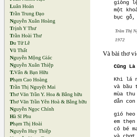
giòng l
L
uân Hoán
một kho
T
rần Trung Đạo
bục gỗ,
N
guyễn Xuân Hoàng
T
rịnh Y Thư
Trần Thị N
T
rần Hoài Thư
1972
D
u Tử Lê
V
ũ Thất
Và bài thơ v
N
guyễn Mộng Giác
N
guyễn Xuân Thiệp
Cũng Là
T.
Vấn & Bạn Hữu
Khi lá 
P
hạm Cao Hoàng
và bầu 
T
rần Thị Nguyệt Mai
mùa thu
T
hơ Văn Trần Y. Hoa & Bằng hữu
dẫn con
T
hơ Văn Trần Yên Hoà & Bằng hữu
N
guyễn Ngọc Chính
gió heo
H
à Sĩ Phu
em thẹn
P
hạm Thị Hoài
cô bé m
N
guyễn Huy Thiệp
và chợt