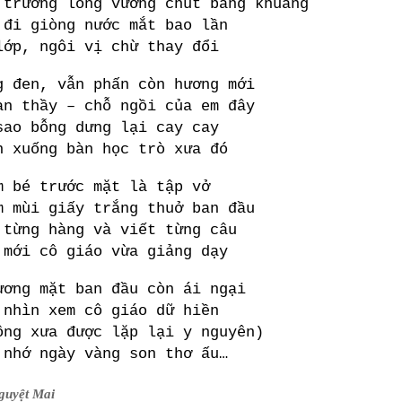
 trường lòng vương chút bâng khuâng
 đi giòng nước mắt bao lần
lớp, ngôi vị chừ thay đổi
g đen, vẫn phấn còn hương mới
àn thầy – chỗ ngồi của em đây
sao bỗng dưng lại cay cay
n xuống bàn học trò xưa đó
m bé trước mặt là tập vở
m mùi giấy trắng thuở ban đầu
 từng hàng và viết từng câu
 mới cô giáo vừa giảng dạy
ương mặt ban đầu còn ái ngại
 nhìn xem cô giáo dữ hiền
ộng xưa được lặp lại y nguyên)
 nhớ ngày vàng son thơ ấu…
guyệt Mai