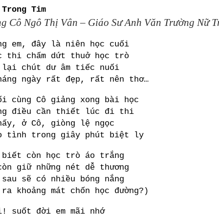
 Trong Tim
ng Cô Ngô Thị Vân – Giáo Sư Anh Văn Trường Nữ T
ng em, đây là niên học cuối
c thi chấm dứt thuở học trò
 lại chút dư âm tiếc nuối
háng ngày rất đẹp, rất nên thơ…
ối cùng Cô giảng xong bài học
ng điều cần thiết lúc đi thi
hấy, ở Cô, giòng lệ ngọc
o tình trong giây phút biệt ly
 biết còn học trò áo trắng
còn giữ những nét dễ thương
 sau sẽ có nhiều bóng nắng
 ra khoảng mát chốn học đường?)
i! suốt đời em mãi nhớ