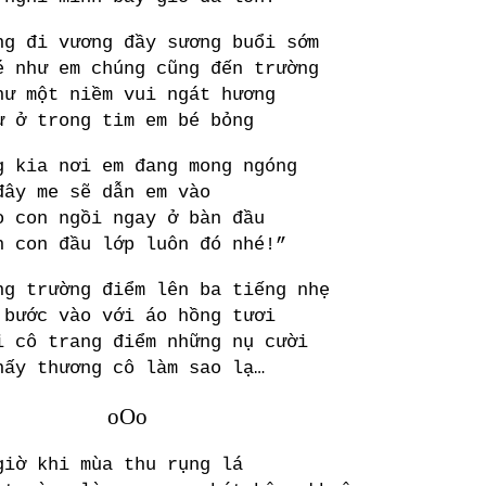
ng đi vương đầy sương buổi sớm
é như em chúng cũng đến trường
hư một niềm vui ngát hương
ự ở trong tim em bé bỏng
g kia nơi em đang mong ngóng
đây me sẽ dẫn em vào
o con ngồi ngay ở bàn đầu
n con đầu lớp luôn đó nhé!”
ng trường điểm lên ba tiếng nhẹ
 bước vào với áo hồng tươi
i cô trang điểm những nụ cười
hấy thương cô làm sao lạ…
oOo
giờ khi mùa thu rụng lá