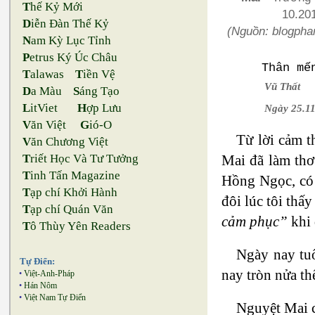
T
hế Kỷ Mới
10.20
D
iễn Đàn Thế Kỷ
(Nguồn: blogph
N
am Kỳ Lục Tỉnh
P
etrus Ký Úc Châu
Thân mế
T
alawas
T
iền Vệ
Vũ Thất
D
a Màu
S
áng Tạo
L
itViet
H
ợp Lưu
Ngày 25.1
V
ăn Việt
G
ió-O
Từ lời cảm t
V
ăn Chương Việt
Mai đã làm thơ
T
riết Học Và Tư Tưởng
T
inh Tấn Magazine
Hồng Ngọc, có 
T
ạp chí Khởi Hành
đôi lúc tôi thấ
T
ạp chí Quán Văn
cảm phục”
khi 
T
ô Thùy Yên Readers
Ngày nay tuổ
Tự Điển:
nay tròn nửa th
•
Việt-Anh-Pháp
•
Hán Nôm
•
Việt Nam Tự Điển
Nguyệt Mai c