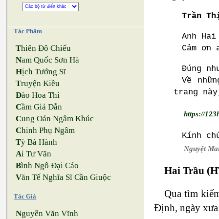
Trần Th
Tác Phẩm
Anh Hai
Cảm ơn 
T
hiên Đô Chiếu
N
am Quốc Sơn Hà
Đúng nh
H
ịch Tướng Sĩ
Về nhữn
T
ruyện Kiều
trang này
Đ
ào Hoa Thi
C
ầm Giả Dẫn
https://1
C
ung Oán Ngâm Khúc
C
hinh Phụ Ngâm
Kính ch
T
ỳ Bà Hành
Nguyệt Ma
A
i Tư Vãn
B
ình Ngô Đại Cáo
Hai Trầu (H
V
ăn Tế Nghĩa Sĩ Cần Giuộc
Qua tìm kiếm
Tác Giả
Định, ngày xưa
N
guyễn Văn Vĩnh