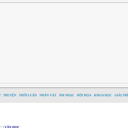
Ơ
TRUYỆN
THỜI LUẬN
NHÂN VẬT
ÂM NHẠC
HỘI HỌA
KHOA HỌC
GIẢI TRÍ
22
| VĂN HỌC