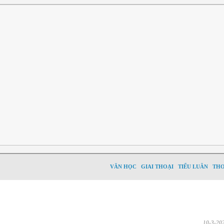
VĂN HỌC
GIAI THOẠI
TIỂU LUÂN
TH
10-3-20