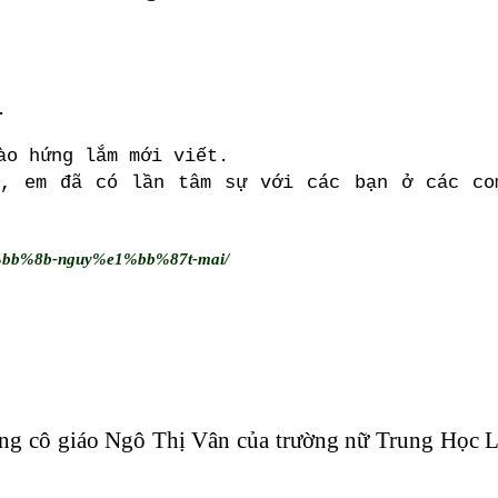
.
ào hứng lắm mới viết.
a, em đã có lần tâm sự với các bạn ở các co
1%bb%8b-nguy%e1%bb%87t-mai/
tặng cô giáo Ngô Thị Vân của trường nữ Trung Học 