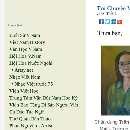
Trò Chuyện V
HAI TRẦU
Liên Kết
Thưa bạn,
L
ịch Sử V.Nam
V
iet Nam History
V
ăn Học V.Nam
H
ội Họa V.Nam
H
ội Họa Nước Ngoài
•
A
rtsy.net
N
hạc Việt Nam
•
N
hạc Việt trước 75
V
iện Việt Học
T
rung Tâm Văn Bút Nam Hoa Kỳ
V
iện Bảo Tàng Di Sản Người Viêt
C
a Dao Tục Ngữ
T
hư Quán Bản Thảo
Chân dung
Trần
P
han Nguyên - Artist
Mai
- Trương 