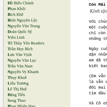
H
ồ Biểu Chánh
Còn Mãi
P
han Khôi
Kính tặ
B
ích Khê
B
ình Nguyên Lộc
Với chú
N
guyễn Văn Trung
một cuộ
D
oãn Quốc Sỹ
chỉ còn
V
iên Linh
những t
T
ô Thùy Yên Readers
Ngày cu
T
rần Huy Bích
dặn nhữ
L
ưu Văn Vịnh
em đã t
N
guyễn Văn Lục
biết ba
T
rần Văn Nam
N
guyễn Vy Khanh
(Em vẫn
T
hụy Khuê
là vẫn 
L
iễu Trương
đời mai
L
ê Thị Huệ
tìm đâu
Đ
ặng Tiến
S
ong Thao
Và Cô ơ
P
han Nhiên Hạo