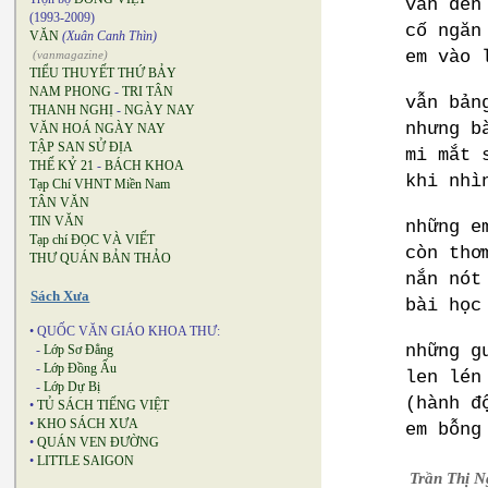
vẫn đến
(1993-2009)
cố ngăn
VĂN
(Xuân Canh Thìn)
em vào 
(vanmagazine)
TIỂU THUYẾT THỨ BẢY
NAM PHONG
-
TRI TÂN
vẫn bản
THANH NGHỊ
-
NGÀY NAY
nhưng b
VĂN HOÁ NGÀY NAY
TẬP SAN SỬ ĐỊA
mi mắt 
THẾ KỶ 21
-
BÁCH KHOA
khi nhì
Tạp Chí VHNT Miền Nam
TÂN VĂN
TIN VĂN
những e
Tạp chí ĐỌC VÀ VIẾT
còn thơ
THƯ QUÁN BẢN THẢO
nắn nót
Sách Xưa
bài học
• QUỐC VĂN GIÁO KHOA THƯ:
những g
-
Lớp Sơ Đẳng
-
Lớp Đồng Ấu
len lén
-
Lớp Dự Bị
(hành đ
•
TỦ SÁCH TIẾNG VIỆT
•
KHO SÁCH XƯA
em bỗng
•
QUÁN VEN ĐƯỜNG
•
LITTLE SAIGON
Trần Thị N