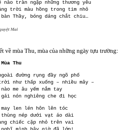
ệ nào tràn ngập những thương yêu
ảng trời màu hồng trong tim nhỏ
 bàn Thầy, bóng dáng chắt chiu…
guyệt Mai
iết về mùa Thu, mùa của những ngày tựu trường:
 Mùa Thu
ngoài đường rụng đầy ngõ phố
trời như thấp xuống – nhiều mây –
 nào me âu yếm nắm tay
 gái nón nghiêng che đi học
 may len lén hôn lên tóc
 thùng nép dưới vạt áo dài
ang chiếc cặp nhỏ trên vai
 nghĩ mình bây giờ đã lớn!