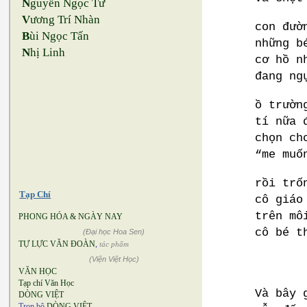
N
guyễn Ngọc Tư
V
ương Trí Nhàn
con đườ
B
ùi Ngọc Tấn
những b
N
hị Linh
cơ hồ n
đang ng
ồ trườn
tí nữa 
chọn ch
“me muố
rồi trố
Tạp Chí
cô giáo
trên mô
PHONG HÓA & NGÀY NAY
cô bé t
(Đại học Hoa Sen)
TỰ LỰC VĂN ĐOÀN
,
tác phẩm
(Viện Việt Học)
VĂN HỌC
Tạp chí Văn Học
Và bây 
DÒNG VIỆT
Trọn bộ
DÒNG VIỆT