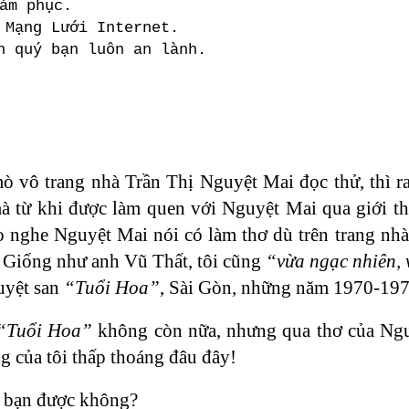
ảm phục.
 Mạng Lưới Internet.
h quý bạn luôn an lành.
mò vô trang nhà Trần Thị Nguyệt Mai đọc thử, thì r
à từ khi được làm quen với Nguyệt Mai qua giới th
o nghe Nguyệt Mai nói có làm thơ dù trên trang nh
t. Giống như anh Vũ Thất, tôi cũng
“vừa ngạc nhiên, 
uyệt san
“Tuổi Hoa”
, Sài Gòn, những năm 1970-197
“Tuổi Hoa”
không còn nữa, nhưng qua thơ của Ngu
ng của tôi thấp thoáng đâu đây!
a bạn được không?