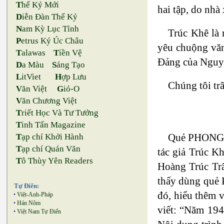
T
hế Kỷ Mới
hai tập, do nh
D
iễn Đàn Thế Kỷ
N
am Kỳ Lục Tỉnh
Trúc Khê là 
P
etrus Ký Úc Châu
yêu chuộng văn
T
alawas
T
iền Vệ
Đảng của Nguyễ
D
a Màu
S
áng Tạo
L
itViet
H
ợp Lưu
Chúng tôi t
V
ăn Việt
G
ió-O
V
ăn Chương Việt
T
riết Học Và Tư Tưởng
T
inh Tấn Magazine
Quẻ PHONG, 
T
ạp chí Khởi Hành
T
ạp chí Quán Văn
tác giả Trúc K
T
ô Thùy Yên Readers
Hoàng Trúc Trâ
thấy dùng quẻ 
Tự Điển:
đó, hiểu thêm 
•
Việt-Anh-Pháp
•
Hán Nôm
viết: “Năm 194
•
Việt Nam Tự Điển