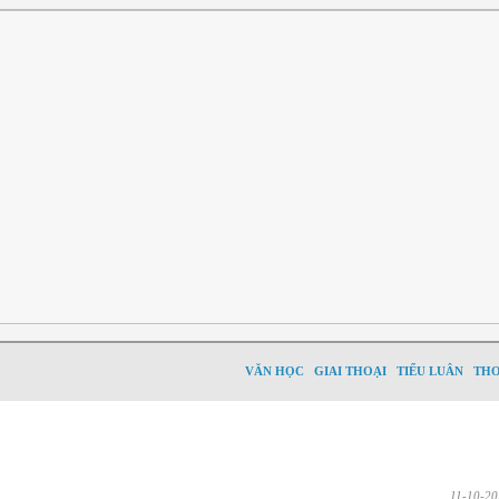
VĂN HỌC
GIAI THOẠI
TIỂU LUÂN
TH
11-10-20