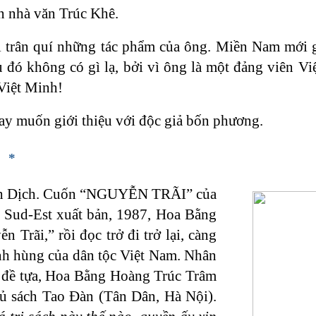
n nhà văn Trúc Khê.
 trân quí những tác phẩm của ông. Miền Nam mới g
u đó không có gì lạ, bởi vì ông là một đảng viên 
Việt Minh!
 muốn giới thiệu với độc giả bốn phương.
*
inh Dịch. Cuốn “NGUYỄN TRÃI” của
u Sud-Est xuất bản, 1987, Hoa Bằng
Trãi,” rồi đọc trở đi trở lại, càng
nh hùng của dân tộc Việt Nam. Nhân
ài đề tựa, Hoa Bằng Hoàng Trúc Trâm
tủ sách Tao Đàn (Tân Dân, Hà Nội).