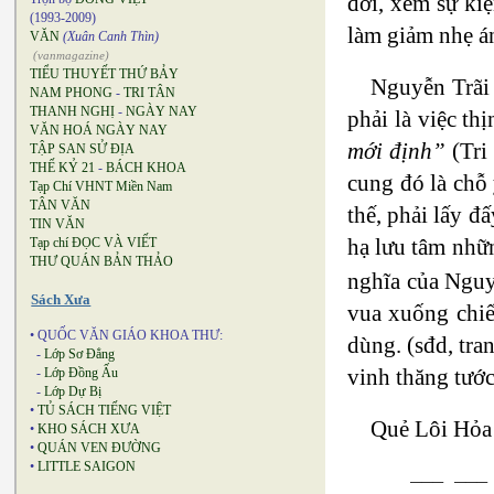
đời, xem sự ki
(1993-2009)
làm giảm nhẹ án
VĂN
(Xuân Canh Thìn)
(vanmagazine)
TIỂU THUYẾT THỨ BẢY
Nguyễn Trãi 
NAM PHONG
-
TRI TÂN
THANH NGHỊ
-
NGÀY NAY
phải là việc th
VĂN HOÁ NGÀY NAY
mới định”
(Tri
TẬP SAN SỬ ĐỊA
THẾ KỶ 21
-
BÁCH KHOA
cung đó là chỗ
Tạp Chí VHNT Miền Nam
TÂN VĂN
thế, phải lấy đ
TIN VĂN
hạ lưu tâm nhữn
Tạp chí ĐỌC VÀ VIẾT
THƯ QUÁN BẢN THẢO
nghĩa của Nguyễ
Sách Xưa
vua xuống chiế
• QUỐC VĂN GIÁO KHOA THƯ:
dùng. (sđd, tra
-
Lớp Sơ Đẳng
vinh thăng tước
-
Lớp Đồng Ấu
-
Lớp Dự Bị
•
TỦ SÁCH TIẾNG VIỆT
Quẻ Lôi Hỏa
•
KHO SÁCH XƯA
•
QUÁN VEN ĐƯỜNG
•
LITTLE SAIGON
___ ___