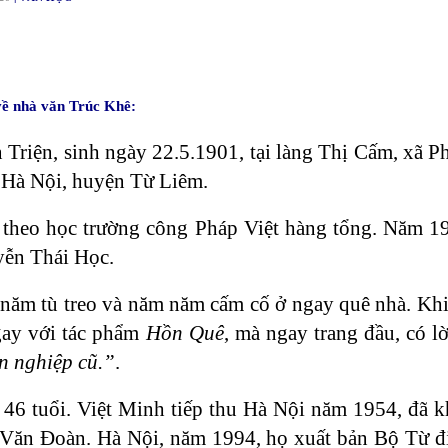
 về nhà văn Trúc Khê:
n Triện, sinh ngày 22.5.1901, tại làng Thị Cấm, xã 
 Hà Nội, huyện Từ Liêm.
u theo học trường công Pháp Việt hàng tổng. Năm 1
ễn Thái Học.
 năm tù treo và năm năm cấm cố ở ngay quê nhà. Kh
gay với tác phẩm
Hồn Quê
, mà ngay trang đầu, có l
n nghiệp cũ.”
.
46 tuổi. Việt Minh tiếp thu Hà Nội năm 1954, đã 
 Văn Đoàn. Hà Nội, năm 1994, họ xuất bản Bộ Từ 