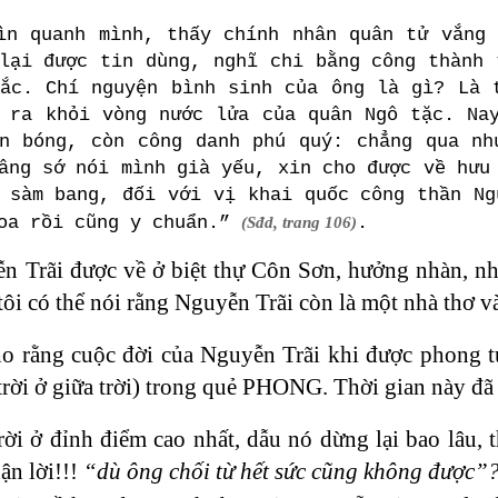
ìn quanh mình, thấy chính nhân quân tử vắng
lại được tin dùng, nghĩ chi bằng công thành 
ắc. Chí nguyện bình sinh của ông là gì? Là 
 ra khỏi vòng nước lửa của quân Ngô tặc. Na
ẹn bóng, còn công danh phú quý: chẳng qua nh
âng sớ nói mình già yếu, xin cho được về hưu
 sàm bang, đối với vị khai quốc công thần Ng
oa rồi cũng y chuẩn.”
.
(Sđd, trang 106)
n Trãi được về ở biệt thự Côn Sơn, hưởng nhàn, n
ôi có thể nói rằng Nguyễn Trãi còn là một nhà thơ v
o rằng cuộc đời của Nguyễn Trãi khi được phong t
ời ở giữa trời) trong quẻ PHONG. Thời gian này đã k
ời ở đỉnh điểm cao nhất, dẫu nó dừng lại bao lâu, t
ận lời!!!
“dù ông chối từ hết sức cũng không được”