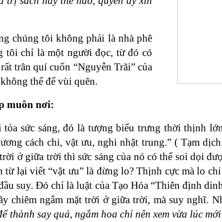
 trị sách này thế nào, quyền ấy xin
ằng chúng tôi không phải là nhà phê
 tôi chỉ là một người đọc, từ đó có
rất trân quí cuốn “Nguyễn Trãi” của
 không thể để vùi quên.
ắp muôn nơi:
 tỏa sức sáng, đó là tượng biểu trưng thời thịnh lớ
ng cách chi, vật ưu, nghi nhật trung.” ( Tạm dịch
trời ở giữa trời thì sức sáng của nó có thể soi dọi đư
án từ lại viết “vật ưu” là đừng lo? Thịnh cực mà lo c
t đầu suy. Đó chỉ là luật của Tạo Hóa “Thiên định dinh
y chiêm ngắm mặt trời ở giữa trời, mà suy nghĩ. Nh
để thành say quá, ngắm hoa chỉ nên xem vừa lúc mới