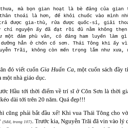
 thưa, mà bọn gian hoạt là bè đảng của gian 
thân thoái là hơn, để khỏi chuốc vào mình nh
trả được gia-thù, rửa được quốc-sỉ, giải tho
y chí nguyện ấy đã đạt rồi đủ nằm không thẹn
ư một đám phù vân, có đáng ham luyến làm gì
 dưỡng hẳn ở chốn cố sơn. Thái Tông khi ấy vì
uyễn Trãi, không còn mến trọng lắm như xưa, 
hân đó viết cuốn
Gia Huấn Ca
, một cuốn sách đầy t
à một nhà giáo dục.
ước Hầu tới thời điểm về trí sĩ ở Côn Sơn là thờ
éo dài tới trên 20 năm. Quá đẹp!!!
hì cũng phải bắt đầu xế! Khi vua Thái Tông cho vời 
?
. Trước kia, Nguyễn Trãi đã vin vào lý
(Sđd, trang 107)