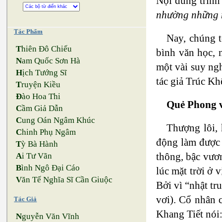
Nội dung trình
nhường những n
Tác Phẩm
Nay, chúng t
T
hiên Đô Chiếu
bình văn học, 
N
am Quốc Sơn Hà
một vài suy ngh
H
ịch Tướng Sĩ
tác giả Trúc Kh
T
ruyện Kiều
Đ
ào Hoa Thi
Quẻ Phong v
C
ầm Giả Dẫn
C
ung Oán Ngâm Khúc
Thượng lôi, 
C
hinh Phụ Ngâm
động làm được 
T
ỳ Bà Hành
thông, bậc vươn
A
i Tư Vãn
B
ình Ngô Đại Cáo
lúc mặt trời ở 
V
ăn Tế Nghĩa Sĩ Cần Giuộc
Bởi vì “nhật tru
vơi). Cổ nhân 
Tác Giả
Khang Tiết nói
N
guyễn Văn Vĩnh