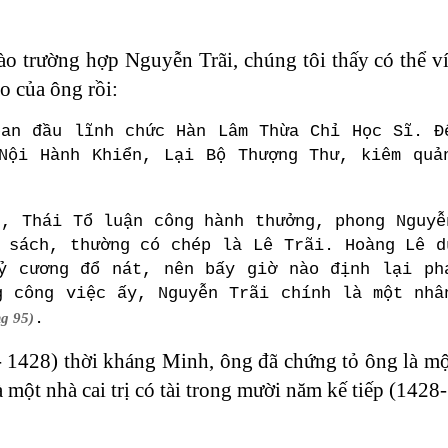
ào trường hợp Nguyễn Trãi, chúng tôi thấy có thể v
o của ông rồi:
ban đầu lĩnh chức Hàn Lâm Thừa Chỉ Học Sĩ. Đ
Nội Hành Khiển, Lại Bộ Thượng Thư, kiêm quả
h, Thái Tổ luận công hành thưởng, phong Nguyễ
 sách, thường có chép là Lê Trãi. Hoàng Lê d
ỷ cương đổ nát, nên bấy giờ nào định lại ph
g công việc ấy, Nguyễn Trãi chính là một nhâ
.
ng 95)
 1428) thời kháng Minh, ông đã chứng tỏ ông là một
à một nhà cai trị có tài trong mười năm kế tiếp (1428