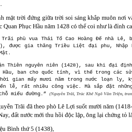
”
.
h mặt trời đứng giữa trời soi sáng khắp muôn nơi v
c Quan Phục Hầu năm 1428 có thể coi như là đỉnh ca
 Trãi phù vua Thái Tổ Cao Hoàng Đế nhà Lê, 
7), được gia thăng Triều Liệt đại phu, Nhập 
Mật.
ận Thiên nguyên niên (1428), sau khi đại địn
 Hầu, ban cho quốc tính, vì thế trong các sử
thời gian mấy mươi năm trong nước loạn ly, k
ển lễ, rất nhiều công việc. Mà sắp đặt nhữn
 chỗ miếu đường.”
(Nguyễn Trãi, Trúc Khê Ngô Văn Triện, tra
uyễn Trãi đã theo phò Lê Lợi suốt mười năm (1418-
 Nay, đất nước mới thu hồi độc lập, ông lại chứng tỏ l
u Bình thứ 5 (1438),