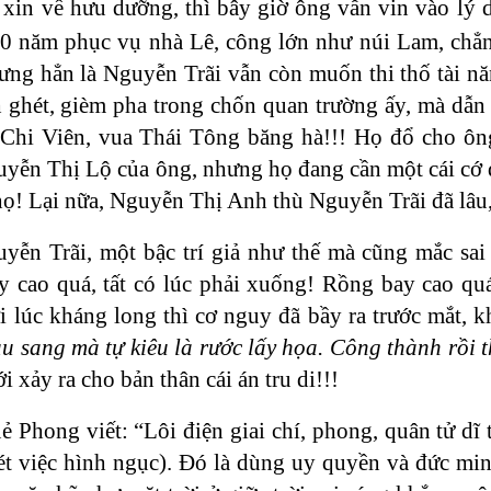
xin về hưu dưỡng, thì bây giờ ông vẫn vin vào lý 
 20 năm phục vụ nhà Lê, công lớn như núi Lam, chẳn
ưng hẳn là Nguyễn Trãi vẫn còn muốn thi thố tài năn
nh ghét, gièm pha trong chốn quan trường ấy, mà dẫn
 Chi Viên, vua Thái Tông băng hà!!! Họ đổ cho ôn
yễn Thị Lộ của ông, nhưng họ đang cần một cái cớ để
ọ! Lại nữa, Nguyễn Thị Anh thù Nguyễn Trãi đã lâu, 
yễn Trãi, một bậc trí giả như thế mà cũng mắc sai 
y cao quá, tất có lúc phải xuống! Rồng bay cao quá
i lúc kháng long thì cơ nguy đã bầy ra trước mắt, 
àu sang mà tự kiêu là rước lấy họa. Công thành rồi th
i xảy ra cho bản thân cái án tru di!!!
ẻ Phong viết: “Lôi điện giai chí, phong, quân tử dĩ
ét việc hình ngục). Đó là dùng uy quyền và đức minh