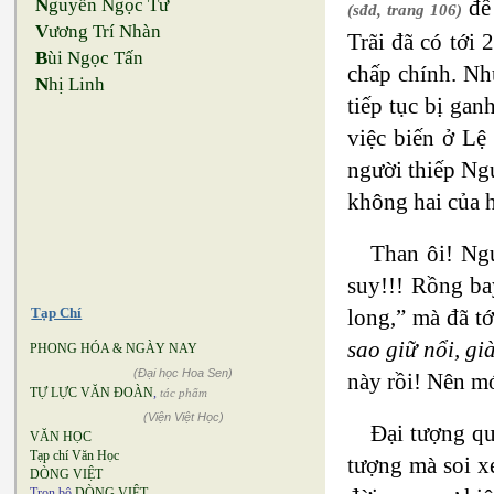
N
guyễn Ngọc Tư
để 
(sđd, trang 106)
V
ương Trí Nhàn
Trãi đã có tới
B
ùi Ngọc Tấn
chấp chính. Nh
N
hị Linh
tiếp tục bị ga
việc biến ở Lệ
người thiếp Ngu
không hai của h
Than ôi! Ngu
suy!!! Rồng ba
Tạp Chí
long,” mà đã tớ
sao giữ nổi, gi
PHONG HÓA & NGÀY NAY
(Đại học Hoa Sen)
này rồi! Nên mớ
TỰ LỰC VĂN ĐOÀN
,
tác phẩm
(Viện Việt Học)
Đại tượng qu
VĂN HỌC
Tạp chí Văn Học
tượng mà soi x
DÒNG VIỆT
Trọn bộ
DÒNG VIỆT