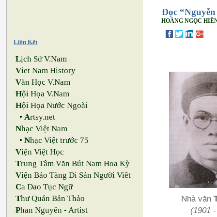
Đọc “Nguyễn 
HOÀNG NGỌC HIỂ
Liên Kết
L
ịch Sử V.Nam
V
iet Nam History
V
ăn Học V.Nam
H
ội Họa V.Nam
H
ội Họa Nước Ngoài
•
A
rtsy.net
N
hạc Việt Nam
•
N
hạc Việt trước 75
V
iện Việt Học
T
rung Tâm Văn Bút Nam Hoa Kỳ
V
iện Bảo Tàng Di Sản Người Viêt
C
a Dao Tục Ngữ
Nhà văn
T
hư Quán Bản Thảo
(1901 -
P
han Nguyên - Artist