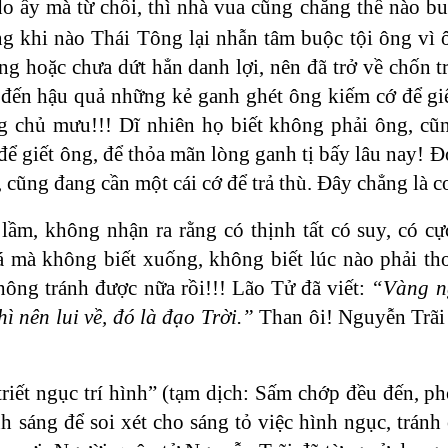
do ấy mà từ chối, thì nhà vua cũng chẳng thế nào 
g khi nào Thái Tông lại nhẫn tâm buộc tội ông vì ô
g hoặc chưa dứt hẳn danh lợi, nên đã trở về chốn t
 đến hậu quả những kẻ ganh ghét ông kiếm cớ để giế
g chủ mưu!!! Dĩ nhiên họ biết không phải ông, cũ
 giết ông, để thỏa mãn lòng ganh tị bấy lâu nay! Đó
cũng đang cần một cái cớ để trả thù. Đây chẳng là c
lầm, không nhận ra rằng có thịnh tất có suy, có cực
 mà không biết xuống, không biết lúc nào phải tho
không tránh được nữa rồi!!! Lão Tử đã viết:
“Vàng n
ì nên lui về, đó là đạo Trời.”
Than ôi! Nguyễn Trãi
 triết ngục trí hình” (tạm dịch: Sấm chớp đều đến, 
 sáng để soi xét cho sáng tỏ việc hình ngục, tránh