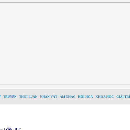
Ơ
TRUYỆN
THỜI LUẬN
NHÂN VẬT
ÂM NHẠC
HỘI HỌA
KHOA HỌC
GIẢI TRÍ
20
| VĂN HỌC