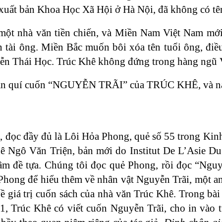
à xuất bản Khoa Học Xã Hội ở Hà Nội, đã không có tê
một nhà văn tiền chiến, và Miền Nam Việt Nam mới
 tài ông. Miền Bắc muốn bôi xóa tên tuổi ông, điề
n Thái Học. Trúc Khê không đứng trong hàng ngũ 
rân quí cuốn “NGUYỄN TRÃI” của TRÚC KHÊ, và nay
đọc đầy đủ là Lôi Hỏa Phong, quẻ số 55 trong K
hê Ngô Văn Triện, bản mới do Institut De L’Asie D
m đề tựa. Chúng tôi đọc quẻ Phong, rồi đọc “Nguyễn 
Phong để hiểu thêm về nhân vật Nguyễn Trãi, một a
về giá trị cuốn sách của nhà văn Trúc Khê. Trong b
1, Trúc Khê có viết cuốn Nguyễn Trãi, cho in vào 