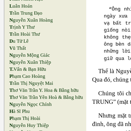
L
uân Hoán
“Ông nh
T
rần Trung Đạo
ngày xưa 
N
guyễn Xuân Hoàng
vạ bất tr
T
rịnh Y Thư
giống nòi
T
rần Hoài Thư
không th
D
u Tử Lê
ông bèn d
V
ũ Thất
những lời
N
guyễn Mộng Giác
giữ qua l
N
guyễn Xuân Thiệp
T.
Vấn & Bạn Hữu
Thế là Nguyễ
P
hạm Cao Hoàng
Qua đó, chúng t
T
rần Thị Nguyệt Mai
T
hơ Văn Trần Y. Hoa & Bằng hữu
Chúng tôi ch
T
hơ Văn Trần Yên Hoà & Bằng hữu
TRUNG” (mặt tr
N
guyễn Ngọc Chính
H
à Sĩ Phu
Nhưng mặt tr
P
hạm Thị Hoài
đình, ông đã nh
N
guyễn Huy Thiệp