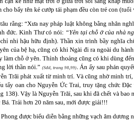
ện cặn kẽ như mặt trời ở giữa trời soi sáng khắp m
 cho bẩy tên kẻ cướp tái phạm đều còn trẻ con (tuổi 
tâu rằng: “Xưa nay pháp luật không bằng nhân nghĩa
ịnh đức. Kinh Thư có nói:
“Yên tại chỗ ở của nhà n
 chỉ nhi hậu hữu định). Thần xin trình bầy nghĩa ch
 yên của bệ hạ, cũng có khi Ngài đi ra ngoài du hà
ấy làm chỗ ở yên. Thỉnh thoảng cũng có khi dùng đến
g lời thần nói.”
. Án ấy sau phán quyế
(Sđd, trang 98,99)
n Trãi phát xuất từ minh trí. Và cũng nhờ minh trí,
u tẩy oan cho Nguyễn Ức Trai, truy tặng chức Đặc t
ng 138). Vậy là Nguyễn Trãi, sau khi đã chết và bao 
 Bá. Trải hơn 20 năm sau, mới được giải!!!
 Phong được biểu diễn bằng những vạch âm dương n