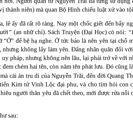
uôn nơi. Người quân tử Nguyễn Trãi đã từng sử dụng
vị thành niên) mà quan Bộ Hình chiếu luật xử vào tội
, lẽ ấy đã rất rõ ràng. Nay một chốc giết đến bẩy n
gười”
(an nhữ chỉ). Sách Truyện (Đại Học) có nói:
“
ữ “Ở” để bệ hạ nghe. Ở tức bảo là nên yên tại chỗ 
nh, nhưng không lấy làm yên. Đấng nhân quân đối vớ
 uy pháp, nhưng không nên lâu, lại phải trở về với 
t đem chém hai tên, còn năm tên phát lưu. Đó cũng là
 mà cái án tru di của Nguyễn Trãi, đến đời Quang Th
iến Kim tử Vinh Lộc đại phu, và cho tìm hỏi con ch
nhiêu người thân yêu đã chết theo, mới được rửa nỗi
hư sau: