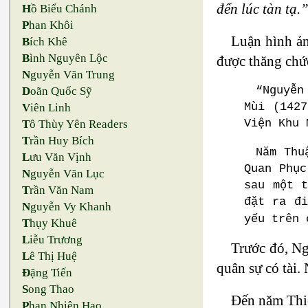
đến lúc tàn tạ.
H
ồ Biểu Chánh
P
han Khôi
Luận hình ản
B
ích Khê
B
ình Nguyên Lộc
được thăng chứ
N
guyễn Văn Trung
“Nguyễn
D
oãn Quốc Sỹ
Mùi (142
V
iên Linh
Viện Khu 
T
ô Thùy Yên Readers
T
rần Huy Bích
Năm Thu
L
ưu Văn Vịnh
Quan Phục
N
guyễn Văn Lục
sau một 
T
rần Văn Nam
đặt ra đi
N
guyễn Vy Khanh
yếu trên
T
hụy Khuê
L
iễu Trương
Trước đó, Ng
L
ê Thị Huệ
quân sự có tài.
Đ
ặng Tiến
S
ong Thao
Đến năm Thiệ
P
han Nhiên Hạo