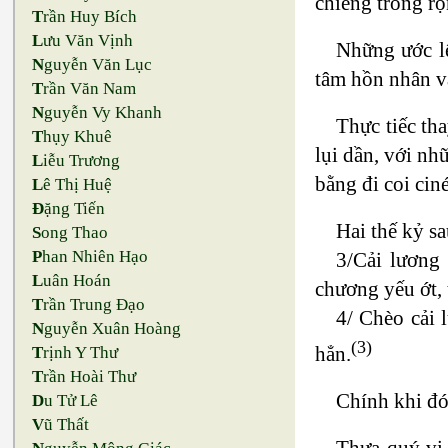
chiêng trống rộ
T
rần Huy Bích
L
ưu Văn Vịnh
Những ước lệ
N
guyễn Văn Lục
tâm hồn nhân vậ
T
rần Văn Nam
N
guyễn Vy Khanh
Thực tiếc tha
T
hụy Khuê
lụi dần, với nh
L
iễu Trương
bằng đi coi cin
L
ê Thị Huệ
Đ
ặng Tiến
Hai thế kỷ sa
S
ong Thao
P
han Nhiên Hạo
3/Cải lương
L
uân Hoán
chương yếu ớt,
T
rần Trung Đạo
4/ Chèo cải 
N
guyễn Xuân Hoàng
(3)
hẳn.
T
rịnh Y Thư
T
rần Hoài Thư
Chính khi đó
D
u Tử Lê
V
ũ Thất
Thưa quý vị,