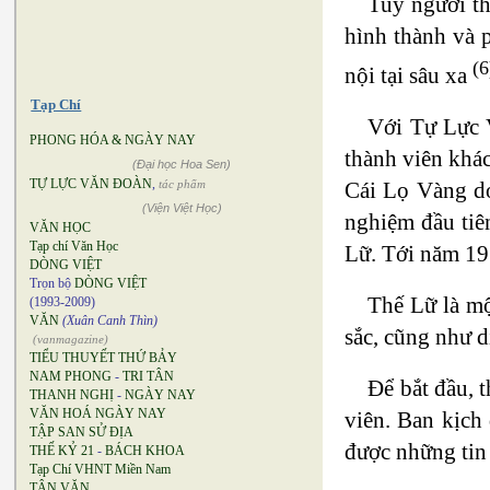
Tuy người th
hình thành và p
(6
nội tại sâu xa
Tạp Chí
Với Tự Lực V
PHONG HÓA & NGÀY NAY
thành viên khá
(Đại học Hoa Sen)
TỰ LỰC VĂN ĐOÀN
,
tác phẩm
Cái Lọ Vàng d
(Viện Việt Học)
nghiệm đầu tiê
VĂN HỌC
Tạp chí Văn Học
Lữ. Tới năm 19
DÒNG VIỆT
Trọn bộ
DÒNG VIỆT
Thế Lữ là mộ
(1993-2009)
VĂN
(Xuân Canh Thìn)
sắc, cũng như d
(vanmagazine)
TIỂU THUYẾT THỨ BẢY
NAM PHONG
-
TRI TÂN
Để bắt đầu, t
THANH NGHỊ
-
NGÀY NAY
VĂN HOÁ NGÀY NAY
viên. Ban kịch
TẬP SAN SỬ ĐỊA
được những tin 
THẾ KỶ 21
-
BÁCH KHOA
Tạp Chí VHNT Miền Nam
TÂN VĂN