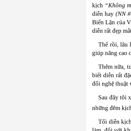
kịch
“Không mộ
diễn hay
(NN #
Biển Lận của V
diễn rất đẹp mắt
Thế rồi, lâu
giúp nâng cao 
Thêm nữa, t
biết diễn rất đ
đổi nghệ thuật 
Sau đây tôi 
những đêm kịc
Tối diễn kịc
làm, đối với kh