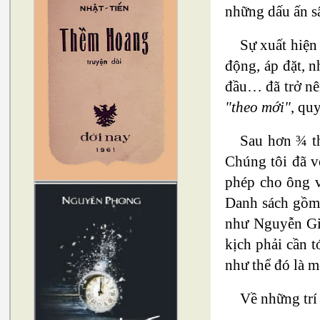
những dấu ấn s
Sự xuất hiện
động, áp đặt, 
đầu… đã trở nê
"theo mới"
, qu
Sau hơn ¾ th
Chúng tôi đã v
phép cho ông v
Danh sách gồm 
như Nguyễn Gia
kịch phải cần t
như thể đó là m
Về những trí