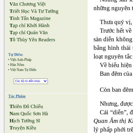
V
ăn Chương Việt
những nguyên tắ
T
riết Học Và Tư Tưởng
T
inh Tấn Magazine
Thưa quý vị,
T
ạp chí Khởi Hành
Trước hết về
T
ạp chí Quán Văn
sàn diễn không
T
ô Thùy Yên Readers
bằng hình thái 
Tự Điển:
loạt nguyên tắc 
•
Việt-Anh-Pháp
Về biểu hiện
•
Hán Nôm
•
Việt Nam Tự Điển
Ban đêm của s
Còn ban đêm 
Tác Phẩm
Nhưng, được 
T
hiên Đô Chiếu
Cái “diễn”, đ
N
am Quốc Sơn Hà
Quan Âm thị K
H
ịch Tướng Sĩ
T
ruyện Kiều
lý phấp phới tr