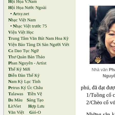
H
ội Họa V.Nam
H
ội Họa Nước Ngoài
•
A
rtsy.net
N
hạc Việt Nam
•
N
hạc Việt trước 75
V
iện Việt Học
T
rung Tâm Văn Bút Nam Hoa Kỳ
V
iện Bảo Tàng Di Sản Người Viêt
C
a Dao Tục Ngữ
T
hư Quán Bản Thảo
P
han Nguyên - Artist
T
hế Kỷ Mới
Nhà văn
Ph
D
iễn Đàn Thế Kỷ
Nguy
N
am Kỳ Lục Tỉnh
phú, đã đạt đượ
P
etrus Ký Úc Châu
T
alawas
T
iền Vệ
1/Tuồng cổ có
D
a Màu
S
áng Tạo
2/Chèo cổ với
L
itViet
H
ợp Lưu
V
ăn Việt
G
ió-O
Những sân kh