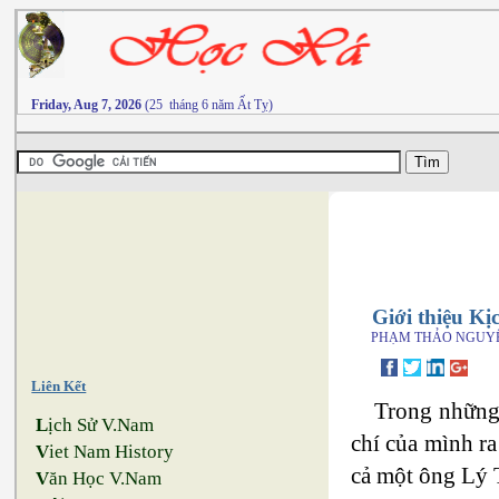
Friday, Aug 7, 2026
(25 tháng 6 năm Ất Tỵ)
Giới thiệu K
PHẠM THẢO NGUY
Liên Kết
Trong những 
L
ịch Sử V.Nam
chí của mình r
V
iet Nam History
cả một ông Lý 
V
ăn Học V.Nam