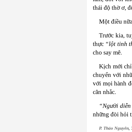
thái độ thờ ơ, 
Một điều nữa,
Trước kia, tu
thực
“lột tinh 
cho say mê.
Kịch mới chỉ
chuyển với nhữ
với mọi hành độ
cân nhắc.
“Người diễn 
những đòi hỏi 
P. Thảo Nguyên, 