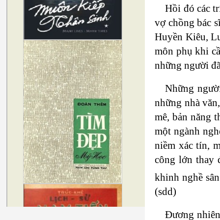
Hồi đó các t
vợ chồng bác sĩ
Huyền Kiêu, Lư
môn phụ khi cần
những người đã 
Những người 
những nhà văn,
mê, bản năng t
một ngành nghệ 
niềm xác tín, 
công lớn thay 
khinh nghề sân
(sdd)
Đương nhiên 