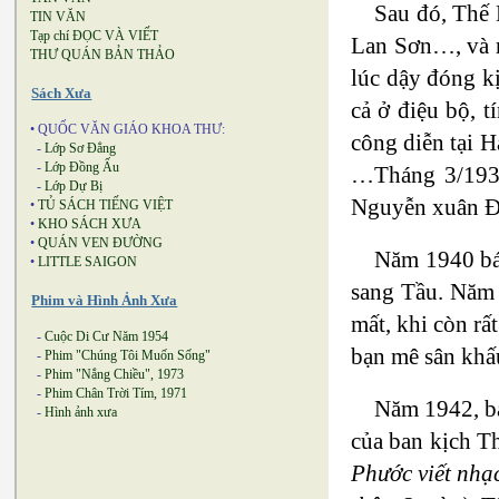
Sau đó, Thế 
TIN VĂN
Tạp chí ĐỌC VÀ VIẾT
Lan Sơn…, và mộ
THƯ QUÁN BẢN THẢO
lúc dậy đóng k
Sách Xưa
cả ở điệu bộ, 
• QUỐC VĂN GIÁO KHOA THƯ:
công diễn tại 
-
Lớp Sơ Đẳng
-
Lớp Đồng Ấu
…Tháng 3/1939,
-
Lớp Dự Bị
Nguyễn xuân Đà
•
TỦ SÁCH TIẾNG VIỆT
•
KHO SÁCH XƯA
•
QUÁN VEN ĐƯỜNG
Năm 1940 báo
•
LITTLE SAIGON
sang Tầu. Năm 
Phim và Hình Ảnh Xưa
mất, khi còn rấ
-
Cuộc Di Cư Năm 1954
bạn mê sân khấu
-
Phim "Chúng Tôi Muốn Sống"
-
Phim "Nắng Chiều", 1973
-
Phim Chân Trời Tím, 1971
Năm 1942, ba
-
Hình ảnh xưa
của ban kịch T
Phước viết nhạ