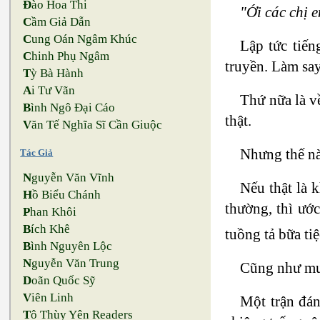
Đ
ào Hoa Thi
"Ới các chị 
C
ầm Giả Dẫn
C
ung Oán Ngâm Khúc
Lập tức tiến
C
hinh Phụ Ngâm
truyền. Làm sa
T
ỳ Bà Hành
A
i Tư Vãn
Thứ nữa là v
B
ình Ngô Đại Cáo
thật.
V
ăn Tế Nghĩa Sĩ Cần Giuộc
Nhưng thế nà
Tác Giả
N
guyễn Văn Vĩnh
Nếu thật là 
H
ồ Biểu Chánh
thường, thì ước
P
han Khôi
B
ích Khê
tuồng tả bữa ti
B
ình Nguyên Lộc
N
guyễn Văn Trung
Cũng như mu
D
oãn Quốc Sỹ
V
iên Linh
Một trận đán
T
ô Thùy Yên Readers