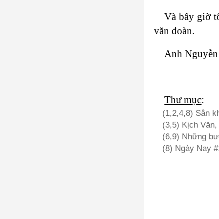
Và bây giờ t
văn đoàn.
Anh Nguyễn L
Thư mục
:
(1,2,4,8) Sân 
(3,5) Kịch Văn
(6,9) Những b
(8) Ngày Nay #