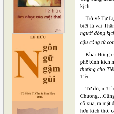
kịch.
Trở về Tự Lự
biệt là vai Th
người đóng kịch
cậu công tử co
Khái Hưng cũ
phê bình kịch 
thưởng cho Tiể
Tiền.
Từ đó, một l
Chương…Cũng nh
cổ xưa, ra mặt
hơn kịch thơ, 