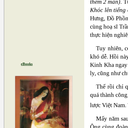
thêm 2 màn)
. T
Khóc lên tiếng
Hưng, Đồ Phồn
cùng hoạ sĩ Trầ
thực hiện nghiê
Tuy nhiên, c
khó dễ. Hồi nà
Kinh Kha ngay 
eBooks
ly, cũng như c
Thế rồi chỉ 
quá thành công
lược Việt Nam. 
Mấy năm sau,
Ông cùng đoàn 