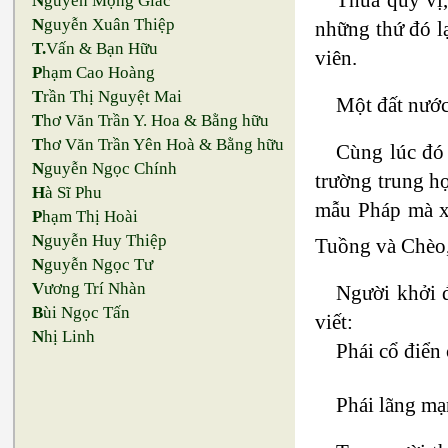
N
guyễn Mộng Giác
N
guyễn Xuân Thiệp
những thứ đó lạ
T.
Vấn & Bạn Hữu
viên.
P
hạm Cao Hoàng
T
rần Thị Nguyệt Mai
Một đất nước
T
hơ Văn Trần Y. Hoa & Bằng hữu
T
hơ Văn Trần Yên Hoà & Bằng hữu
Cùng lúc đó 
N
guyễn Ngọc Chính
trường trung họ
H
à Sĩ Phu
mẫu Pháp mà xâ
P
hạm Thị Hoài
N
guyễn Huy Thiệp
Tuồng và Chèo,
N
guyễn Ngọc Tư
V
ương Trí Nhàn
Người khởi đ
B
ùi Ngọc Tấn
viết:
N
hị Linh
Phái cổ điển
Phái lãng mạ