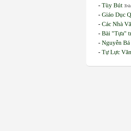
-
Tùy Bút
Trầ
-
Giáo Dục Q
-
Các Nhà V
-
Bài "Tựa" 
-
Nguyễn Bá 
-
Tự Lực Vă