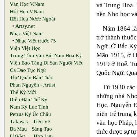
V
ăn Học V.Nam
và Trung Hoa. 
H
ội Họa V.Nam
nền Nho học và
H
ội Họa Nước Ngoài
•
A
rtsy.net
Năm 1864 là 
N
hạc Việt Nam
trở thành thuộ
•
N
hạc Việt trước 75
Ngữ. Ở Bắc Kỳ 
V
iện Việt Học
Mão 1915, ở H
T
rung Tâm Văn Bút Nam Hoa Kỳ
V
iện Bảo Tàng Di Sản Người Viêt
1919 ở Huế. Tu
C
a Dao Tục Ngữ
Quốc Ngữ. Qua v
T
hư Quán Bản Thảo
P
han Nguyên - Artist
Từ 1930 các 
T
hế Kỷ Mới
những nhà Nho 
D
iễn Đàn Thế Kỷ
Học, Nguyễn Đ
N
am Kỳ Lục Tỉnh
niên trẻ trung
P
etrus Ký Úc Châu
T
alawas
T
iền Vệ
văn học Pháp, h
D
a Màu
S
áng Tạo
thức được sự tự
L
itViet
H
ợp Lưu