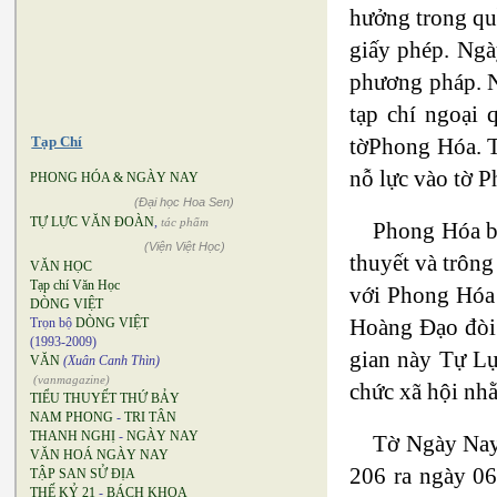
hưởng trong qu
giấy phép. Ngà
phương pháp. N
tạp chí ngoại 
tờPhong Hóa. Tu
Tạp Chí
nỗ lực vào tờ 
PHONG HÓA & NGÀY NAY
(Đại học Hoa Sen)
TỰ LỰC VĂN ĐOÀN
,
tác phẩm
Phong Hóa bị
(Viện Việt Học)
thuyết và trông
VĂN HỌC
Tạp chí Văn Học
với Phong Hóa 
DÒNG VIỆT
Hoàng Đạo đòi 
Trọn bộ
DÒNG VIỆT
(1993-2009)
gian này Tự Lự
VĂN
(Xuân Canh Thìn)
(vanmagazine)
chức xã hội nhằ
TIỂU THUYẾT THỨ BẢY
NAM PHONG
-
TRI TÂN
THANH NGHỊ
-
NGÀY NAY
Tờ Ngày Nay 
VĂN HOÁ NGÀY NAY
206 ra ngày 06
TẬP SAN SỬ ĐỊA
THẾ KỶ 21
-
BÁCH KHOA