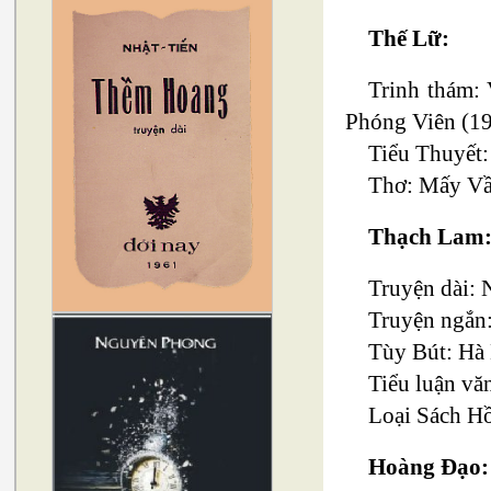
Thế Lữ:
Trinh thám:
Phóng Viên (19
Tiểu Thuyết:
Thơ: Mấy Vầ
Thạch Lam
Truyện dài: 
Truyện ngắn
Tùy Bút: Hà
Tiểu luận vă
Loại Sách Hồ
Hoàng Đạo: