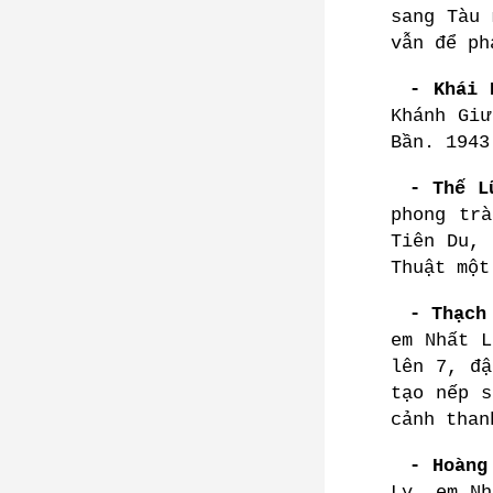
sang Tàu 
vẫn để ph
- Khái 
Khánh Giư
Bần. 1943
- Thế L
phong tr
Tiên Du, 
Thuật một
- Thạch
em Nhất L
lên 7, đậ
tạo nếp s
cảnh than
- Hoàng
Ly, em Nh