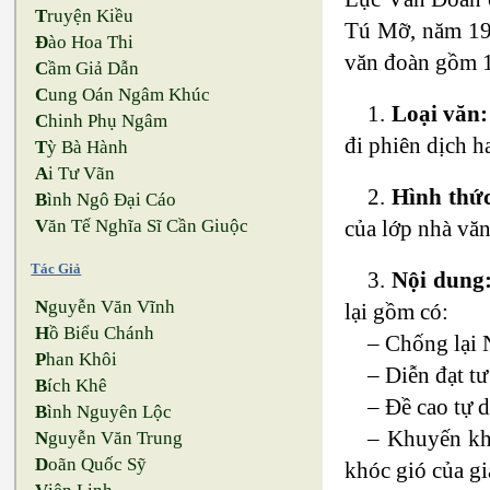
T
ruyện Kiều
Tú Mỡ, năm 193
Đ
ào Hoa Thi
văn đoàn gồm 1
C
ầm Giả Dẫn
C
ung Oán Ngâm Khúc
1.
Loại văn:
C
hinh Phụ Ngâm
đi phiên dịch 
T
ỳ Bà Hành
A
i Tư Vãn
2.
Hình thứ
B
ình Ngô Đại Cáo
của lớp nhà văn
V
ăn Tế Nghĩa Sĩ Cần Giuộc
Tác Giả
3.
Nội dung
N
guyễn Văn Vĩnh
lại gồm có:
H
ồ Biểu Chánh
– Chống lại N
P
han Khôi
– Diễn đạt t
B
ích Khê
– Đề cao tự d
B
ình Nguyên Lộc
– Khuyến khí
N
guyễn Văn Trung
D
oãn Quốc Sỹ
khóc gió của g