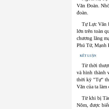
Văn Đoàn. Nhờ 
đoàn.
Tự Lực Văn Đ
lớn trên toàn q
chương lãng mạ
Phú Tứ, Mạnh P
KẾT LUẬN
Từ thời thượ
và hình thành 
thời kỳ "Tự" t
Văn của ta làm 
Từ khi bị Tà
Nôm, được biến