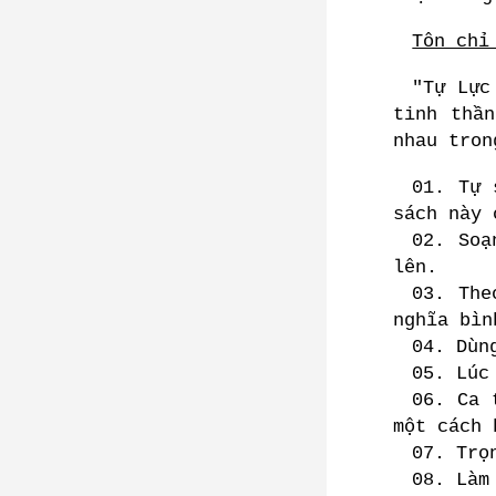
Tôn chỉ
"Tự Lực
tinh thầ
nhau tron
01. Tự 
sách này 
02. Soạ
lên.
03. The
nghĩa bìn
04. Dùn
05. Lúc
06. Ca 
một cách 
07. Trọ
08. Làm