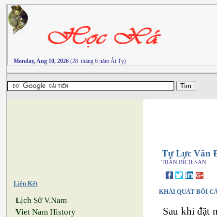
Monday, Aug 10, 2026
(28 tháng 6 năm Ất Tỵ)
Tự Lực Văn 
TRẦN BÍCH SAN
Liên Kết
KHÁI QUÁT BỐI CẢ
L
ịch Sử V.Nam
Sau khi đặt 
V
iet Nam History