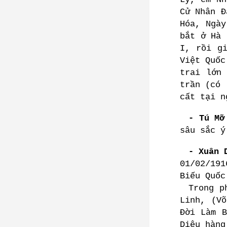
Cử Nhân Đ
Hóa, Ngày
bắt ở Hà 
I, rồi g
Việt Quốc
trai lớn
trần (có 
cất tại n
- Tú Mỡ
sâu sắc ý
- Xuân 
01/02/191
Biếu Quốc
Trong p
Linh, (V
Đời Làm B
Diệu hàng