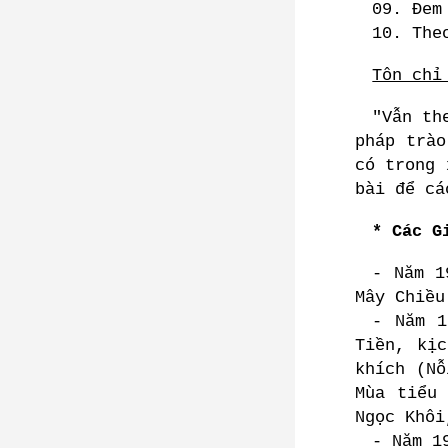
09. Đem
10. The
Tôn chỉ
"Vẫn th
pháp trào
có trong 
bài để cá
* Các G
- Năm 1
Mây Chiều
- Năm 1
Tiền, kị
khích (Nỗ
Mùa tiểu
Ngọc Khôi
- Năm 1