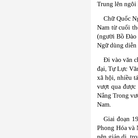
Trung lên ngôi 
Chữ Quốc Ngữ
Nam từ cuối th
(người Bồ Đào 
Ngữ dùng diễn t
Đi vào văn c
đại, Tự Lực Vă
xã hội, nhiều t
vượt qua được
Nắng Trong vườ
Nam.
Giai đoạn 1
Phong Hóa và N
nên giản dị, tr