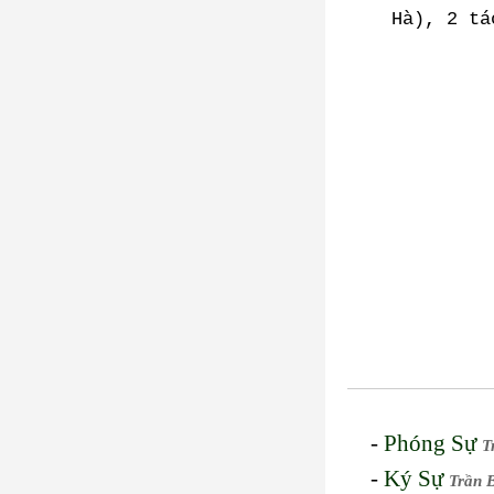
Hà), 2 tá
-
Phóng Sự
T
-
Ký Sự
Trần 