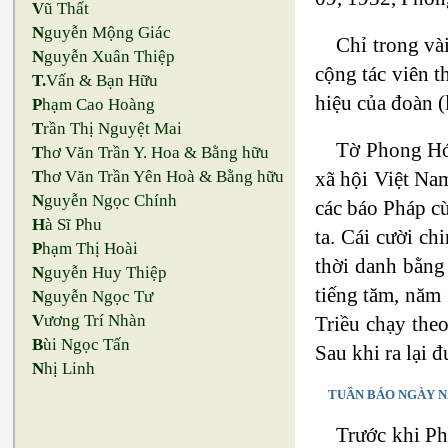
V
ũ Thất
N
guyễn Mộng Giác
Chỉ trong và
N
guyễn Xuân Thiệp
cộng tác viên 
T.
Vấn & Bạn Hữu
hiệu của đoàn (
P
hạm Cao Hoàng
T
rần Thị Nguyệt Mai
Tờ Phong Hóa
T
hơ Văn Trần Y. Hoa & Bằng hữu
xã hội Việt Na
T
hơ Văn Trần Yên Hoà & Bằng hữu
N
guyễn Ngọc Chính
các báo Pháp cù
H
à Sĩ Phu
ta. Cái cười ch
P
hạm Thị Hoài
thời danh bằng
N
guyễn Huy Thiệp
tiếng tăm, năm
N
guyễn Ngọc Tư
V
ương Trí Nhàn
Triều chạy the
B
ùi Ngọc Tấn
Sau khi ra lại 
N
hị Linh
TUẦN BÁO NGÀY N
Trước khi Ph