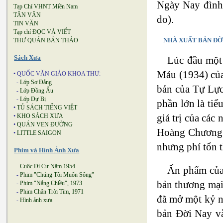
Ngày Nay đình 
Tạp Chí VHNT Miền Nam
TÂN VĂN
do).
TIN VĂN
Tạp chí ĐỌC VÀ VIẾT
NHÀ XUẤT BẢN ĐỜ
THƯ QUÁN BẢN THẢO
Sách Xưa
Lúc đầu một
Máu (1934) của
• QUỐC VĂN GIÁO KHOA THƯ:
-
Lớp Sơ Đẳng
bản của Tự Lực
-
Lớp Đồng Ấu
-
Lớp Dự Bị
phần lớn là ti
•
TỦ SÁCH TIẾNG VIỆT
giá trị của cá
•
KHO SÁCH XƯA
•
QUÁN VEN ĐƯỜNG
Hoàng Chương… 
•
LITTLE SAIGON
nhưng phí tổn t
Phim và Hình Ảnh Xưa
-
Cuộc Di Cư Năm 1954
Ấn phẩm của 
-
Phim "Chúng Tôi Muốn Sống"
bản thương mại 
-
Phim "Nắng Chiều", 1973
-
Phim Chân Trời Tím, 1971
đã mở một kỷ n
-
Hình ảnh xưa
bản Đời Nay vẫ