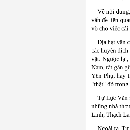
Về nội dung,
vấn đề liên qua
võ cho việc cải
Địa hạt văn 
các huyện dịch
vật. Ngược lại
Nam, rất gần g
Yên Phụ, hay t
"thật" đó trong
Tự Lực Văn Đ
những nhà thơ t
Linh, Thạch La
Ngoài ra, Tự