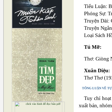
Tiểu Luận: 
Phóng Sự: T
Truyện Dài:
Truyện Ngắn
Loại Sách H
Tú Mỡ:
Thơ: Giòng N
Xuân Diệu:
Thơ Thơ (19
TỔNG LUẬN VỀ TỰ
Tuy chỉ hoạt
xuất bản, nhóm