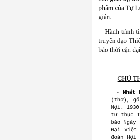
phẩm của Tự Lự
giản.
Hành trình t
truyền đạo Thi
báo thời cận đạ
CHÚ T
- Nhất 
(thơ), gố
Nội. 1930
tư thục 
báo Ngày 
Đại Việt
đoàn Hội 