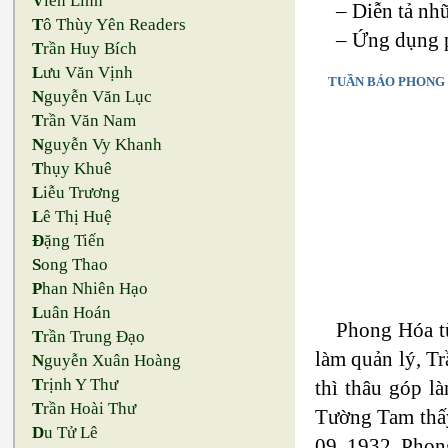
V
iên Linh
– Diễn tả nh
T
ô Thùy Yên Readers
– Ứng dụng p
T
rần Huy Bích
L
ưu Văn Vịnh
TUẦN BÁO PHONG
N
guyễn Văn Lục
T
rần Văn Nam
N
guyễn Vy Khanh
T
hụy Khuê
L
iễu Trương
L
ê Thị Huệ
Đ
ặng Tiến
S
ong Thao
P
han Nhiên Hạo
L
uân Hoán
Phong Hóa t
T
rần Trung Đạo
làm quản lý, Tr
N
guyễn Xuân Hoàng
T
rịnh Y Thư
thì thâu góp l
T
rần Hoài Thư
Tường Tam thấy 
D
u Tử Lê
09, 1932, Phon