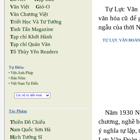
V
ăn Việt
G
ió-O
Tự Lực Văn Đ
V
ăn Chương Việt
văn hóa cũ để 
T
riết Học Và Tư Tưởng
ngẫu của thời 
T
inh Tấn Magazine
T
ạp chí Khởi Hành
TỰ LỰC VĂN ĐOÀN
T
ạp chí Quán Văn
T
ô Thùy Yên Readers
Tự Điển:
•
Việt-Anh-Pháp
•
Hán Nôm
•
Việt Nam Tự Điển
Năm 1930 Ng
Tác Phẩm
chương, nghề b
T
hiên Đô Chiếu
N
am Quốc Sơn Hà
ý nghĩa tự lập,
H
ịch Tướng Sĩ
Lực Văn Đoàn c