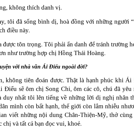
úng, không thích danh vị.
ay, tôi đã sống bình dị, hoà đồng với những người 
ích điều này.
được tôn trọng. Tôi phải ẩn danh để tránh trường hợ
 hơn như trường hợp chị Hồng Thái Hoàng.
huyện với nhà văn Ái Điểu ngoài đời?
, không tiên đoán được. Thật là hạnh phúc khi Ái
i Điểu sẽ ôm chị Song Chi, ôm các cô, chú đã yêu
à duy nhất tôi lên tiếng về những lời dị nghị nhân 
dân mình còn bất hạnh, thế giới còn lắm nhiễu nh
ian viết những nội dung Chân-Thiện-Mỹ, thở cùng 
chị và tất cả bạn đọc vui, khoẻ.