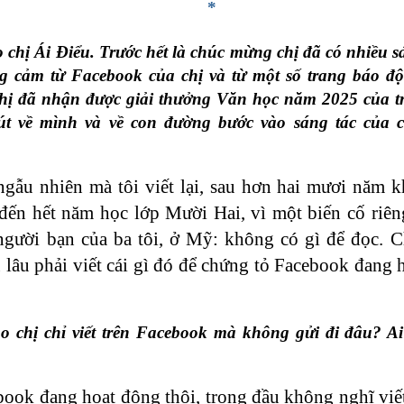
*
chị Ái Điểu. Trước hết là chúc mừng chị đã có nhiều s
g cảm từ Facebook của chị và từ một số trang báo độ
ị đã nhận được giải thưởng Văn học năm 2025 của tr
út về mình và về con đường bước vào sáng tác của c
gẫu nhiên mà tôi viết lại, sau hơn hai mươi năm k
n hết năm học lớp Mười Hai, vì một biến cố riêng 
người bạn của ba tôi, ở Mỹ: không có gì để đọc. C
lâu phải viết cái gì đó để chứng tỏ Facebook đang h
 chị chỉ viết trên Facebook mà không gửi đi đâu? Ai
book đang hoạt động thôi, trong đầu không nghĩ viết