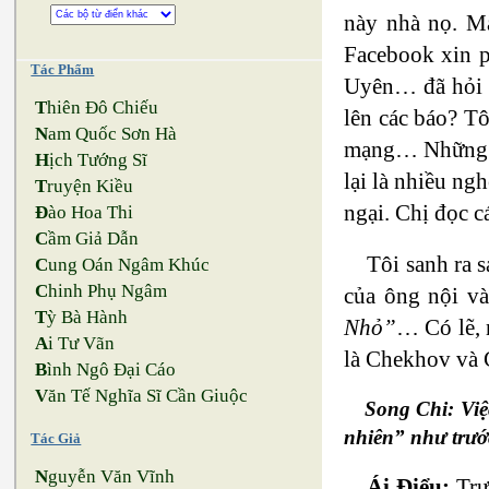
này nhà nọ. Mà
Facebook xin 
Tác Phẩm
Uyên… đã hỏi ý
T
hiên Đô Chiếu
lên các báo? Tô
N
am Quốc Sơn Hà
mạng… Những ngư
H
ịch Tướng Sĩ
lại là nhiều ng
T
ruyện Kiều
ngại. Chị đọc c
Đ
ào Hoa Thi
C
ầm Giả Dẫn
Tôi sanh ra s
C
ung Oán Ngâm Khúc
C
hinh Phụ Ngâm
của ông nội và
T
ỳ Bà Hành
Nhỏ”
… Có lẽ, 
A
i Tư Vãn
là Chekhov và 
B
ình Ngô Đại Cáo
V
ăn Tế Nghĩa Sĩ Cần Giuộc
Song Chi: Việ
nhiên” như trước
Tác Giả
N
guyễn Văn Vĩnh
Ái Điểu:
Trướ