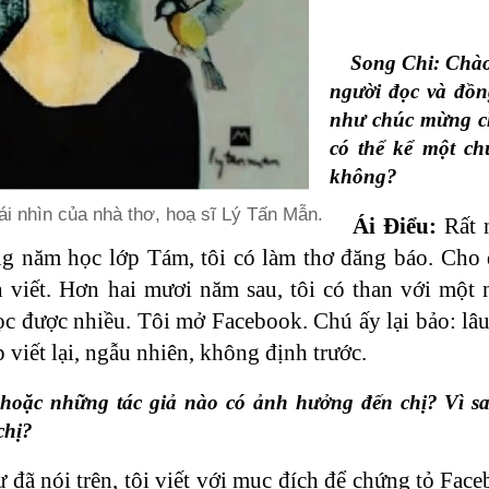
Song Chi: Chào 
người đọc và đồn
như chúc mừng ch
có thể kể một ch
không?
i nhìn của nhà thơ, hoạ sĩ Lý Tấn Mẫn.
Ái Điểu:
Rất n
g năm học lớp Tám, tôi có làm thơ đăng báo. Cho đế
 viết. Hơn hai mươi năm sau, tôi có than với một 
c được nhiều. Tôi mở Facebook. Chú ấy lại bảo: lâu 
p viết lại, ngẫu nhiên, không định trước.
hoặc những tác giả nào có ảnh hưởng đến chị? Vì sao
chị?
đã nói trên, tôi viết với mục đích để chứng tỏ Face