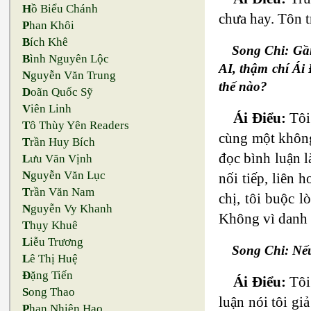
H
ồ Biểu Chánh
chưa hay. Tôn t
P
han Khôi
B
ích Khê
Song Chi: Gần
B
ình Nguyên Lộc
AI, thậm chí Ái
N
guyễn Văn Trung
thế nào?
D
oãn Quốc Sỹ
V
iên Linh
Ái Điểu:
Tôi
T
ô Thùy Yên Readers
cùng một không 
T
rần Huy Bích
đọc bình luận l
L
ưu Văn Vịnh
N
guyễn Văn Lục
nối tiếp, liên 
T
rần Văn Nam
chị, tôi buộc 
N
guyễn Vy Khanh
Không vì danh 
T
hụy Khuê
L
iễu Trương
Song Chi: Nếu
L
ê Thị Huệ
Đ
ặng Tiến
Ái Điểu:
Tôi 
S
ong Thao
luận nói tôi gi
P
han Nhiên Hạo