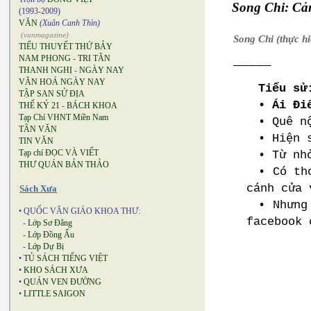
Song Chi: Cảm
(1993-2009)
VĂN
(Xuân Canh Thìn)
(vanmagazine)
Song Chi (thực hi
TIỂU THUYẾT THỨ BẢY
_____
NAM PHONG
-
TRI TÂN
THANH NGHỊ
-
NGÀY NAY
VĂN HOÁ NGÀY NAY
Tiếu sử
TẬP SAN SỬ ĐỊA
• Ái Đi
THẾ KỶ 21
-
BÁCH KHOA
Tạp Chí VHNT Miền Nam
• Quê n
TÂN VĂN
• Hiện 
TIN VĂN
Tạp chí ĐỌC VÀ VIẾT
• Từ nh
THƯ QUÁN BẢN THẢO
• Có th
cánh cửa 
Sách Xưa
• Nhưng
• QUỐC VĂN GIÁO KHOA THƯ:
facebook 
-
Lớp Sơ Đẳng
-
Lớp Đồng Ấu
-
Lớp Dự Bị
•
TỦ SÁCH TIẾNG VIỆT
•
KHO SÁCH XƯA
•
QUÁN VEN ĐƯỜNG
•
LITTLE SAIGON