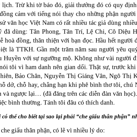
lý lịch. Trừ khi tờ báo đó, giải thưởng đó có quy địn
 đồng cảm với tiếng nói thay cho những phận người 
 sử văn học Việt Nam có rất nhiều tác giả dùng nhiề
 đã dùng: Tân Phong, Tân Trí, Lệ Chi, Cô Diệu 
ễ hoà đồng, thân thiện với bạn đọc. Hầu hết người 
iệt là TTKH. Gần một trăm năm sau người yêu quý 
Huyền với sự ngưỡng mộ. Không như vài người đi xo
ói tôi vì ham danh nên gian dối. Thật sự, trước khi
iên, Bảo Chân, Nguyễn Thị Giáng Vân, Ngô Thị Ki
 chỗ dở, chỗ hay, chẳng hạn khi phê bình thơ tôi, chú
n và ngược lại… (đã đăng trên các diễn đàn văn học)
việc bình thường. Tánh tôi đâu có thích danh.
 có thể cho biết tại sao lại phải “che giấu thân phận” 
che giấu thân phận, có lẽ vì nhiều lý do: