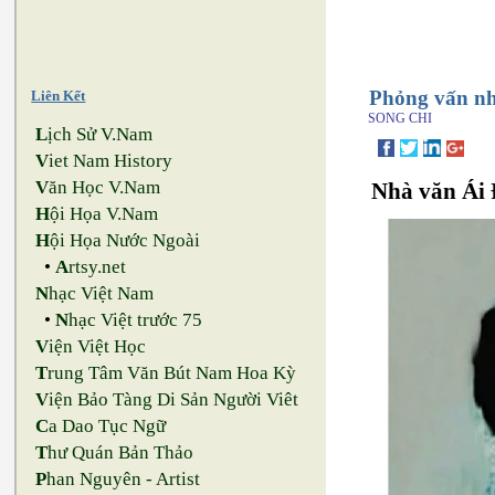
Phỏng vấn nh
Liên Kết
SONG CHI
L
ịch Sử V.Nam
V
iet Nam History
V
ăn Học V.Nam
Nhà văn Ái 
H
ội Họa V.Nam
H
ội Họa Nước Ngoài
•
A
rtsy.net
N
hạc Việt Nam
•
N
hạc Việt trước 75
V
iện Việt Học
T
rung Tâm Văn Bút Nam Hoa Kỳ
V
iện Bảo Tàng Di Sản Người Viêt
C
a Dao Tục Ngữ
T
hư Quán Bản Thảo
P
han Nguyên - Artist