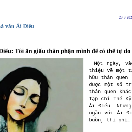
23-3-20
à văn Ái Điểu
Điểu: Tôi ẩn giấu thân phận mình để có thể tự do
Một ngày, và
thiệu về một t
hữu thân quen 
được một số tr
thân quen khác
Tạp chí Thế Kỷ
Ái Điểu. Nhưn
ngắn với Ái Đ
buồn, thị phi…