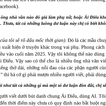
Facebook).
t ông nhà văn nào đó giả làm phụ nữ, hoặc Ái Điểu kh
 Thưa, tất cả những luồng dư luận này chị có biết khô
ủa tôi sẽ rõ dấu mốc thời gian)
. Đó là các mẫu chu
 xuất hiện ở truyện khác trong vai phụ. Phong cách 
iều vào cuối năm 2025. Vậy tôi không thể nào dùng A
 Ái Điểu. Vậy sao có thể cho là nhiều ông nhà văn v
tiếng thở dài, những nỗi đau của các phận người cù
thì hà cớ gì phải mượn nhiều người viết, phải dùng
như tất cả những gì mà một số dư luận đồn đãi, chị sẽ
ười viết dưới bút danh chung Ái Điểu, dùng AI. Tôi 
đến thời điểm này chưa có quy định nào bắt buột ngư