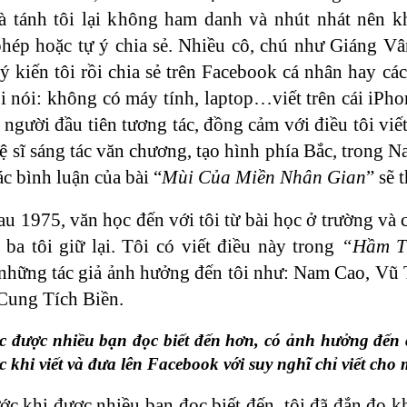
 tánh tôi lại không ham danh và nhút nhát nên kh
phép hoặc tự ý chia sẻ. Nhiều cô, chú như Giáng
 kiến tôi rồi chia sẻ trên Facebook cá nhân hay cá
i nói: không có máy tính, laptop…viết trên cái iPho
ời đầu tiên tương tác, đồng cảm với điều tôi viết l
hệ sĩ sáng tác văn chương, tạo hình phía Bắc, trong 
ác bình luận của bài “
Mùi Của Miền Nhân Gian
” sẽ 
au 1975, văn học đến với tôi từ bài học ở trường và 
 ba tôi giữ lại. Tôi có viết điều này trong
“Hầm T
những tác giả ảnh hưởng đến tôi như: Nam Cao, Vũ
Cung Tích Biền.
c được nhiều bạn đọc biết đến hơn, có ảnh hưởng đến
 khi viết và đưa lên Facebook với suy nghĩ chỉ viết cho m
c khi được nhiều bạn đọc biết đến, tôi đã đắn đo k