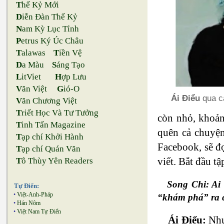
T
hế Kỷ Mới
D
iễn Đàn Thế Kỷ
N
am Kỳ Lục Tỉnh
P
etrus Ký Úc Châu
T
alawas
T
iền Vệ
D
a Màu
S
áng Tạo
L
itViet
H
ợp Lưu
V
ăn Việt
G
ió-O
Ái Điểu
qua cá
V
ăn Chương Việt
T
riết Học Và Tư Tưởng
còn nhỏ, khoản
T
inh Tấn Magazine
quên cả chuyện
T
ạp chí Khởi Hành
Facebook, sẽ đọ
T
ạp chí Quán Văn
viết. Bắt đầu tậ
T
ô Thùy Yên Readers
Song Chi: Ai 
Tự Điển:
•
Việt-Anh-Pháp
“khám phá” ra 
•
Hán Nôm
•
Việt Nam Tự Điển
Ái Điểu:
Như 