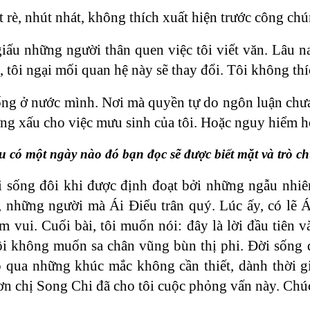
t rè, nhút nhát, không thích xuất hiện trước công ch
iấu những người thân quen việc tôi viết văn. Lâu n
n, tôi ngại mối quan hệ này sẽ thay đổi. Tôi không th
ống ở nước mình. Nơi mà quyền tự do ngôn luận chưa 
ưởng xấu cho việc mưu sinh của tôi. Hoặc nguy hiểm
u có một ngày nào đó bạn đọc sẽ được biết mặt và trò c
 sống đôi khi được định đoạt bởi những ngẫu nhiên
 những người mà Ái Điểu trân quý. Lúc ấy, có lẽ Á
m vui. Cuối bài, tôi muốn nói: đây là lời đầu tiên v
ôi không muốn sa chân vũng bùn thị phi. Đời sống 
 qua những khúc mắc không cần thiết, dành thời g
n chị Song Chi đã cho tôi cuộc phỏng vấn này. Chúc 