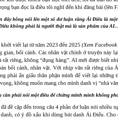
rọng bạn đọc là điều tôi nghĩ đến khi đăng bài (lên 
 đây bỗng nổi lên một số dư luận rằng Ái Điểu là mộ
 Điểu không phải là người thật mà là sản phẩm của AI…
 khởi viết lại từ năm 2023 đến 2025
(Xem Facebook c
gian, bối cảnh. Các nhân vật chính ở truyện này lại
à rất riêng, không “đụng hàng”. AI mới được biết nh
hoàn bối cảnh, nhân vật. Với nhịp văn rất riêng của
lòng phải ẩn giấu thân phận mình để viết lại những 
vọng, không muốn mang cho mình danh vị “nhà văn” 
 cần phải nói một điều để chứng minh mình không phải 
đã đề cập đến trong câu 4 phần dư luận nói nhiều ng
ả danh, có ý đồ xấu khi dùng bút danh Ái Điểu. Cho 