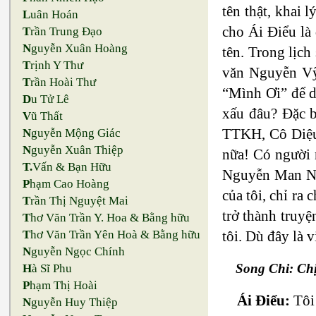
tên thật, khai 
L
uân Hoán
cho Ái Điểu là
T
rần Trung Đạo
N
guyễn Xuân Hoàng
tên. Trong lịch
T
rịnh Y Thư
văn Nguyễn Vỹ
T
rần Hoài Thư
“Mình Ơi” để d
D
u Tử Lê
xấu đâu? Đặc b
V
ũ Thất
TTKH, Cô Diệu 
N
guyễn Mộng Giác
N
guyễn Xuân Thiệp
nữa! Có người n
T.
Vấn & Bạn Hữu
Nguyễn Man Nh
P
hạm Cao Hoàng
của tôi, chỉ ra
T
rần Thị Nguyệt Mai
trở thành truyệ
T
hơ Văn Trần Y. Hoa & Bằng hữu
T
hơ Văn Trần Yên Hoà & Bằng hữu
tôi. Dù đây là 
N
guyễn Ngọc Chính
Song Chi: Chị
H
à Sĩ Phu
P
hạm Thị Hoài
Ái Điểu:
Tôi 
N
guyễn Huy Thiệp