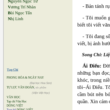
N
guyễn Ngọc Tư
- Bản tánh rụ
V
ương Trí Nhàn
B
ùi Ngọc Tấn
- Tôi muốn g
N
hị Linh
biết tôi viết vă
- Tôi đang s
viết, bị ảnh h
Song Chi: Liệ
Ái Điểu:
Đời
Tạp Chí
những bạn đọc,
PHONG HÓA & NGÀY NAY
khóc, trong niề
(Đại học Hoa Sen)
tôi–Ái Điểu. T
TỰ LỰC VĂN ĐOÀN
,
tác phẩm
(Viện Việt Học)
cầm bút nên bỏ
VĂN HỌC
quần. Xin cảm ơ
Tạp chí Văn Học
DÒNG VIỆT
Trọn bộ
DÒNG VIỆT