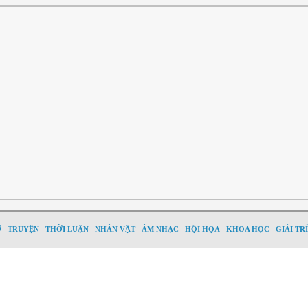
Ơ
TRUYỆN
THỜI LUẬN
NHÂN VẬT
ÂM NHẠC
HỘI HỌA
KHOA HỌC
GIẢI TRÍ