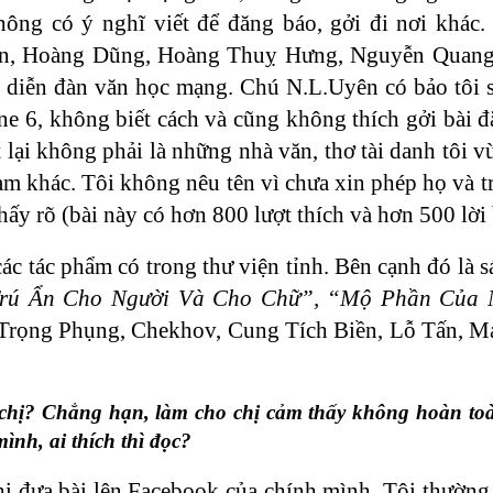
ông có ý nghĩ viết để đăng báo, gởi đi nơi khác.
 Vân, Hoàng Dũng, Hoàng Thuỵ Hưng, Nguyễn Quan
c diễn đàn văn học mạng. Chú N.L.Uyên có bảo tôi 
ne 6, không biết cách và cũng không thích gởi bài đ
ại không phải là những nhà văn, thơ tài danh tôi vừ
Nam khác. Tôi không nêu tên vì chưa xin phép họ và 
thấy rõ (bài này có hơn 800 lượt thích và hơn 500 lời 
các tác phẩm có trong thư viện tỉnh. Bên cạnh đó là 
rú Ẩn Cho Người Và Cho Chữ”, “Mộ Phần Của 
 Trọng Phụng, Chekhov, Cung Tích Biền, Lỗ Tấn, M
 chị? Chẳng hạn, làm cho chị cảm thấy không hoàn to
ình, ai thích thì đọc?
hi đưa bài lên Facebook của chính mình. Tôi thường 