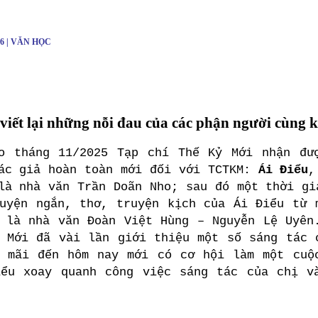
26 | VĂN HỌC
 viết lại những nỗi đau của các phận người cùng 
o tháng 11/2025 Tạp chí Thế Kỷ Mới nhận đư
ác giả hoàn toàn mới đối với TCTKM:
Ái Điểu
,
là nhà văn Trần Doãn Nho; sau đó một thời gi
uyện ngắn, thơ, truyện kịch của Ái Điểu từ 
 là nhà văn Đoàn Việt Hùng – Nguyễn Lệ Uyên
 Mới đã vài lần giới thiệu một số sáng tác 
g mãi đến hôm nay mới có cơ hội làm một cuộ
iểu xoay quanh công việc sáng tác của chị v