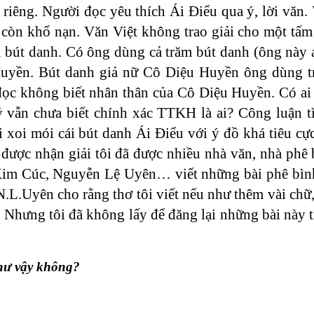
h riêng. Người đọc yêu thích Ái Điểu qua ý, lời văn. 
còn khổ nạn. Văn Việt không trao giải cho một tấm
u bút danh. Có ông dùng cả trăm bút danh (ông này a
Huyền. Bút danh giả nữ Cô Diệu Huyền ông dùng 
đọc không biết nhân thân của Cô Diệu Huyền. Có ai 
vẫn chưa biết chính xác TTKH là ai? Công luận tì
i mói cái bút danh Ái Điểu với ý đồ khá tiêu cực,
 được nhận giải tôi đã được nhiều nhà văn, nhà phê 
m Cúc, Nguyễn Lệ Uyên… viết những bài phê bình
 N.L.Uyên cho rằng thơ tôi viết nếu như thêm vài chữ,
. Nhưng tôi đã không lấy để đăng lại những bài này 
như vậy không?