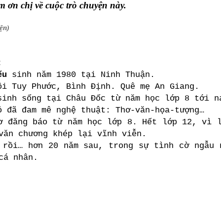
 ơn chị về cuộc trò chuyện này.
ện)
:
ểu
sinh năm 1980 tại Ninh Thuận.
ội Tuy Phước, Bình Định. Quê mẹ An Giang.
sinh sống tại Châu Đốc từ năm học lớp 8 tới n
ỏ đã đam mê nghệ thuật: Thơ-văn-họa-tượng…
ơ đăng báo từ năm học lớp 8. Hết lớp 12, vì 
văn chương khép lại vĩnh viễn.
 rồi… hơn 20 năm sau, trong sự tình cờ ngẫu 
cá nhân.