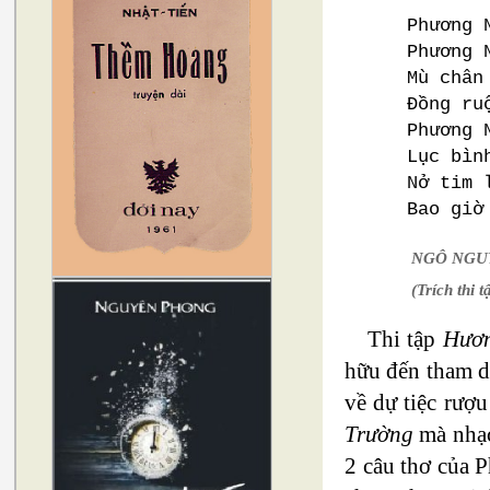
Phương 
Phương 
Mù chân
Đồng ru
Phương 
Lục bìn
Nở tim 
Bao giờ
NGÔ NGU
(Trích thi
Thi tập
Hươ
hữu đến tham d
về dự tiệc rượ
Trường
mà nhạc
2 câu thơ của 