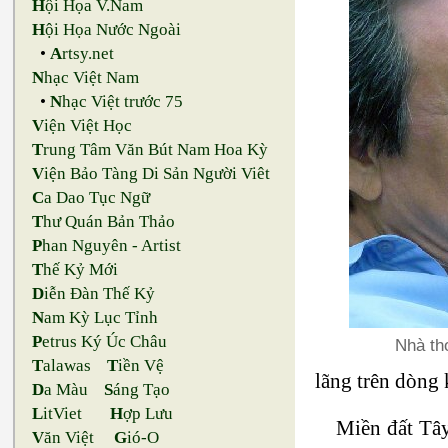
H
ội Họa V.Nam
H
ội Họa Nước Ngoài
•
A
rtsy.net
N
hạc Việt Nam
•
N
hạc Việt trước 75
V
iện Việt Học
T
rung Tâm Văn Bút Nam Hoa Kỳ
V
iện Bảo Tàng Di Sản Người Viêt
C
a Dao Tục Ngữ
T
hư Quán Bản Thảo
P
han Nguyên - Artist
T
hế Kỷ Mới
D
iễn Đàn Thế Kỷ
N
am Kỳ Lục Tỉnh
P
etrus Ký Úc Châu
Nhà th
T
alawas
T
iền Vệ
lãng trên dòng
D
a Màu
S
áng Tạo
L
itViet
H
ợp Lưu
Miền đất Tây
V
ăn Việt
G
ió-O