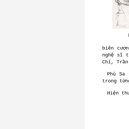
Ký
biên cươ
nghệ sĩ t
Chí, Trần
Phù Sa 
trong từn
Hiện th