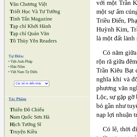
với một Trần K
V
ăn Chương Việt
một sự ấm cúng
T
riết Học Và Tư Tưởng
T
inh Tấn Magazine
Triều Điển, P
T
ạp chí Khởi Hành
Huỳnh Kim, Trầ
T
ạp chí Quán Văn
là một đất lành
T
ô Thùy Yên Readers
Có năm giữa 
Tự Điển:
rộn rã giữa đê
•
Việt-Anh-Pháp
•
Hán Nôm
Trần Kiêu Bạt 
•
Việt Nam Tự Điển
nghĩa khí và đ
phương văn ngh
Lộc, sự gặp gỡ 
Tác Phẩm
bó gần như tuy
T
hiên Đô Chiếu
nạp lợi nhuận t
N
am Quốc Sơn Hà
H
ịch Tướng Sĩ
Có lẽ, thời 
T
ruyện Kiều