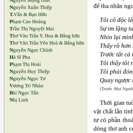
N
guyễn Mộng Giác
để tha nhân ngo
N
guyễn Xuân Thiệp
T.
Vấn & Bạn Hữu
Tôi cô độc lấ
P
hạm Cao Hoàng
Sự im lặng t
T
rần Thị Nguyệt Mai
T
hơ Văn Trần Y. Hoa & Bằng hữu
Nhìn lại mì
T
hơ Văn Trần Yên Hoà & Bằng hữu
Thấy rõ hơn
N
guyễn Ngọc Chính
Trước tất cả
H
à Sĩ Phu
Tôi thấy tôi 
P
hạm Thị Hoài
Tôi phải đón
N
guyễn Huy Thiệp
N
guyễn Ngọc Tư
Quay ngược 
V
ương Trí Nhàn
(Trước Mọi Ngườ
B
ùi Ngọc Tấn
N
hị Linh
Thời gian tu
vật chất lẫn ti
tư có phần tho
dòng thơ anh c