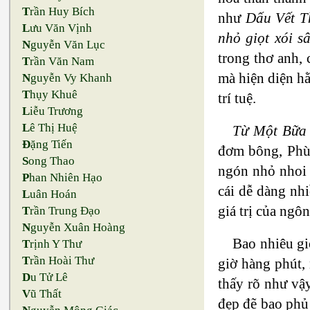
T
rần Huy Bích
như
Dấu Vết T
L
ưu Văn Vịnh
nhỏ giọt xói s
N
guyễn Văn Lục
trong thơ anh, 
T
rần Văn Nam
mà hiện diện h
N
guyễn Vy Khanh
T
hụy Khuê
trí tuệ.
L
iễu Trương
L
ê Thị Huệ
Từ Một Bữa
Đ
ặng Tiến
đơm bông, Phù 
S
ong Thao
ngón nhỏ nhoi 
P
han Nhiên Hạo
cái dễ dàng nhi
L
uân Hoán
giá trị của ngô
T
rần Trung Đạo
N
guyễn Xuân Hoàng
Bao nhiêu gi
T
rịnh Y Thư
T
rần Hoài Thư
giờ hàng phút,
D
u Tử Lê
thấy rõ như vậy
V
ũ Thất
đẹp đẽ bao phủ 