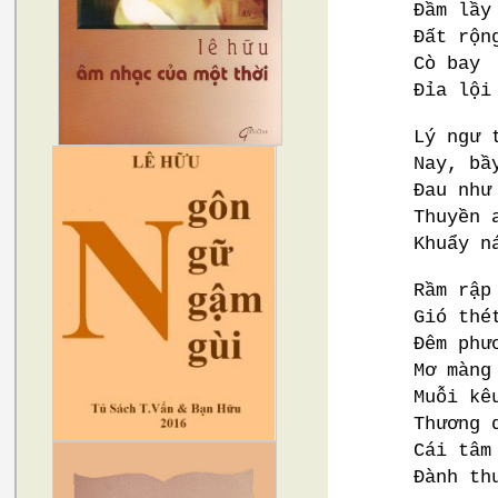
Đầm lầy
Đất rộn
Cò bay
Đỉa lội
Lý ngư 
Nay, bầ
Đau như
Thuyền 
Khuẩy n
Rầm rập
Gió thé
Đêm phư
Mơ màng
Muỗi kê
Thương 
Cái tâm
Đành th