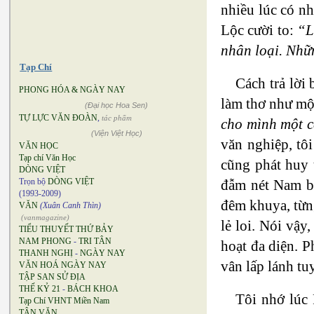
nhiều lúc có nh
Lộc cười to:
“L
nhân loại. Nhữn
Tạp Chí
Cách trả lời
PHONG HÓA & NGÀY NAY
làm thơ như một
(Đại học Hoa Sen)
TỰ LỰC VĂN ĐOÀN
,
tác phẩm
cho mình một c
(Viện Việt Học)
văn nghiệp, tô
VĂN HỌC
Tạp chí Văn Học
cũng phát huy 
DÒNG VIỆT
đẫm nét Nam bộ
Trọn bộ
DÒNG VIỆT
(1993-2009)
đêm khuya, từn
VĂN
(Xuân Canh Thìn)
(vanmagazine)
lẻ loi. Nói vậy
TIỂU THUYẾT THỨ BẢY
NAM PHONG
-
TRI TÂN
hoạt đa diện. P
THANH NGHỊ
-
NGÀY NAY
vân lấp lánh tu
VĂN HOÁ NGÀY NAY
TẬP SAN SỬ ĐỊA
THẾ KỶ 21
-
BÁCH KHOA
Tôi nhớ lúc 
Tạp Chí VHNT Miền Nam
TÂN VĂN