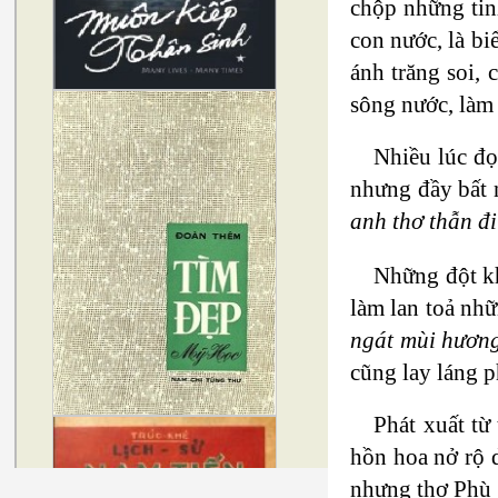
chộp những tin
con nước, là bi
ánh trăng soi,
sông nước, làm 
Nhiều lúc đọ
nhưng đầy bất n
anh thơ thẫn đi
Những đột kh
làm lan toả nh
ngát mùi hương
cũng lay láng p
Phát xuất từ
hồn hoa nở rộ d
nhưng thơ Phù 