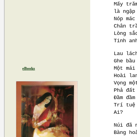
Mấy tră
là ngập
Nóp mác
Chân tr
Lòng sắ
Tinh an
Lau lác
Ghe bầu
Một mái
eBooks
Hoài la
Vọng mộ
Phả đất
Đầm đầm
Trí tuệ
Ai?
Núi đã 
Bàng ho