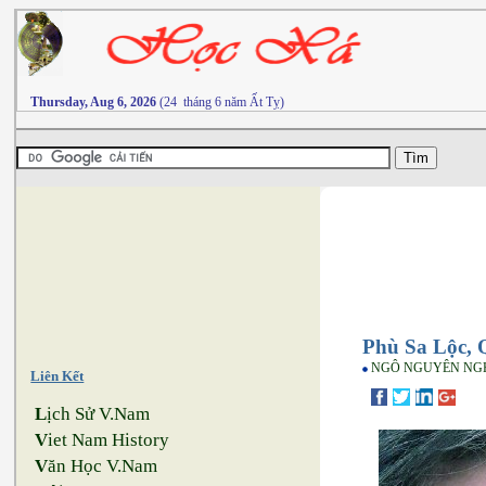
Thursday, Aug 6, 2026
(24 tháng 6 năm Ất Tỵ)
Phù Sa Lộc,
NGÔ NGUYÊN NG
Liên Kết
L
ịch Sử V.Nam
V
iet Nam History
V
ăn Học V.Nam