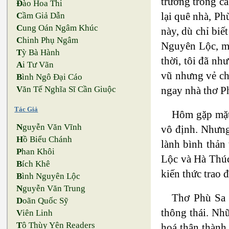
trường trong cả
Đ
ào Hoa Thi
lại quê nhà, Ph
C
ầm Giả Dẫn
C
ung Oán Ngâm Khúc
này, dù chỉ biế
C
hinh Phụ Ngâm
Nguyên Lộc, mộ
T
ỳ Bà Hành
thời, tôi đã n
A
i Tư Vãn
vũ nhưng vẻ ch
B
ình Ngô Đại Cáo
ngay nhà thơ P
V
ăn Tế Nghĩa Sĩ Cần Giuộc
Tác Giả
Hôm gặp mặt 
N
guyễn Văn Vĩnh
vô định. Nhưng
H
ồ Biểu Chánh
lành bình thản
P
han Khôi
Lộc và Hà Thúc
B
ích Khê
kiến thức trao 
B
ình Nguyên Lộc
N
guyễn Văn Trung
Thơ Phù Sa L
D
oãn Quốc Sỹ
thông thái. Nh
V
iên Linh
T
ô Thùy Yên Readers
hoá thân thành