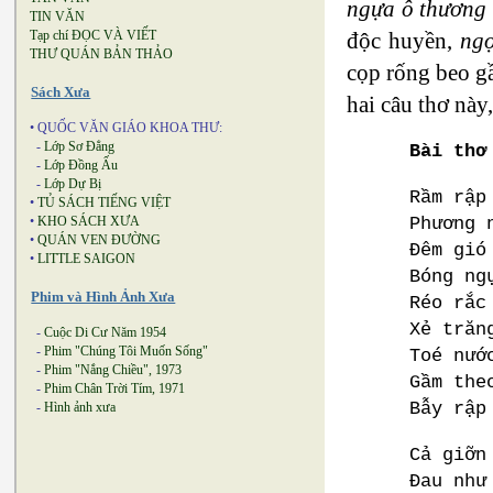
ngựa ô thương
TIN VĂN
độc huyền,
ngọ
Tạp chí ĐỌC VÀ VIẾT
THƯ QUÁN BẢN THẢO
cọp rống beo 
Sách Xưa
hai câu thơ này
• QUỐC VĂN GIÁO KHOA THƯ:
-
Lớp Sơ Đẳng
Bài thơ
-
Lớp Đồng Ấu
-
Lớp Dự Bị
Rầm rập
•
TỦ SÁCH TIẾNG VIỆT
Phương 
•
KHO SÁCH XƯA
•
QUÁN VEN ĐƯỜNG
Đêm gió
•
LITTLE SAIGON
Bóng ng
Phim và Hình Ảnh Xưa
Réo rắc
Xẻ trăn
-
Cuộc Di Cư Năm 1954
-
Phim "Chúng Tôi Muốn Sống"
Toé nướ
-
Phim "Nắng Chiều", 1973
Gầm the
-
Phim Chân Trời Tím, 1971
Bẫy rập
-
Hình ảnh xưa
Cả giỡn
Đau như