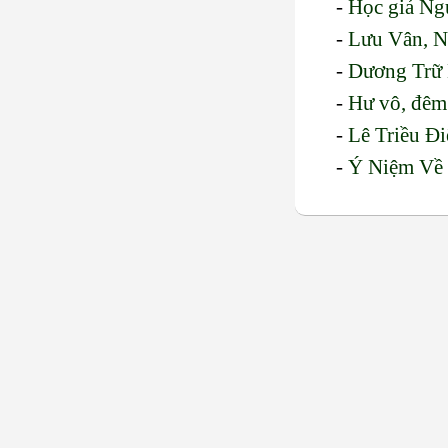
-
Học giả Ng
-
Lưu Vân, 
-
Dương Trữ 
-
Hư vô, đêm
-
Lê Triều Đ
-
Ý Niệm Về