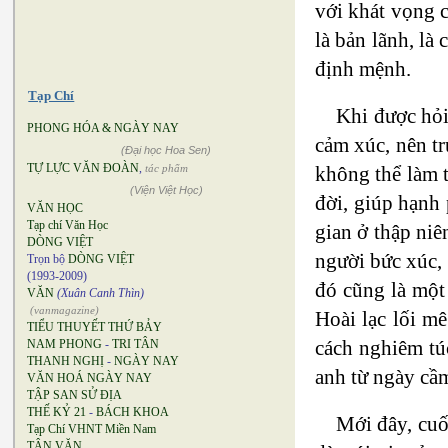
với khát vọng c
là bản lãnh, là 
định mệnh.
Tạp Chí
Khi được hỏi
PHONG HÓA & NGÀY NAY
cảm xúc, nên tr
(Đại học Hoa Sen)
TỰ LỰC VĂN ĐOÀN
,
không thể làm t
tác phẩm
(Viện Việt Học)
đời, giúp hạnh
VĂN HỌC
Tạp chí Văn Học
gian ở thập niê
DÒNG VIỆT
người bức xúc, 
Trọn bộ
DÒNG VIỆT
(1993-2009)
đó cũng là một
VĂN
(Xuân Canh Thìn)
(vanmagazine)
Hoài lạc lối m
TIỂU THUYẾT THỨ BẢY
cách nghiêm tú
NAM PHONG
-
TRI TÂN
THANH NGHỊ
-
NGÀY NAY
anh từ ngày cầm
VĂN HOÁ NGÀY NAY
TẬP SAN SỬ ĐỊA
THẾ KỶ 21
-
BÁCH KHOA
Mới đây, cu
Tạp Chí VHNT Miền Nam
TÂN VĂN