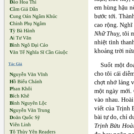
Đ
ào Hoa Thi
em hùng hậu nổi
C
ầm Giả Dẫn
bước tới. Thành
C
ung Oán Ngâm Khúc
C
hinh Phụ Ngâm
cao rộng. Nghĩ 
T
ỳ Bà Hành
Nhữ Thuỵ
, tôi
A
i Tư Vãn
nhiệt tình tha
B
ình Ngô Đại Cáo
khoảng trời nửa
V
ăn Tế Nghĩa Sĩ Cần Giuộc
Suốt một đoạ
Tác Giả
cho tôi cái diễ
N
guyễn Văn Vĩnh
chợt nhớ lảng v
H
ồ Biểu Chánh
P
han Khôi
một ngày mới. 
B
ích Khê
vào nhau. Hoài 
B
ình Nguyên Lộc
viết của Trịnh 
N
guyễn Văn Trung
bài tự do, chỉ d
D
oãn Quốc Sỹ
V
iên Linh
Trịnh Bửu Hoà
T
ô Thùy Yên Readers