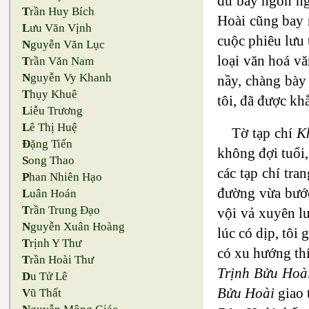
đu bay ngôn ng
T
rần Huy Bích
Hoài cũng bay n
L
ưu Văn Vịnh
cuộc phiêu lưu 
N
guyễn Văn Lục
loại văn hoá v
T
rần Văn Nam
N
guyễn Vy Khanh
nầy, chàng bày
T
hụy Khuê
tôi, đã được kh
L
iễu Trương
L
ê Thị Huệ
Tờ tạp chí
K
Đ
ặng Tiến
không đợi tuổi,
S
ong Thao
các tạp chí tra
P
han Nhiên Hạo
đường vừa bước
L
uân Hoán
T
rần Trung Đạo
vội vả xuyên l
N
guyễn Xuân Hoàng
lúc có dịp, tôi
T
rịnh Y Thư
có xu hướng thí
T
rần Hoài Thư
Trịnh Bửu Hoà
D
u Tử Lê
Bửu Hoài
giao 
V
ũ Thất