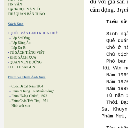
dù với gia sản 
TIN VĂN
cảm động.
Trịn
Tạp chí ĐỌC VÀ VIẾT
THƯ QUÁN BẢN THẢO
Tiểu sử
Sách Xưa
Sinh ng
• QUỐC VĂN GIÁO KHOA THƯ:
-
Lớp Sơ Đẳng
Quê quá
-
Lớp Đồng Ấu
Chỗ ở h
-
Lớp Dự Bị
•
TỦ SÁCH TIẾNG VIỆT
Chủ tịc
•
KHO SÁCH XƯA
Phó ban
•
QUÁN VEN ĐƯỜNG
•
LITTLE SAIGON
Hội Văn n
Năm 196
Phim và Hình Ảnh Xưa
Năm 197
-
Cuộc Di Cư Năm 1954
Năm 198
-
Phim "Chúng Tôi Muốn Sống"
Từ năm 
-
Phim "Nắng Chiều", 1973
-
Phim Chân Trời Tím, 1971
Thời Đạ
-
Hình ảnh xưa
Sa, Khuyn
Phẩm Mới,