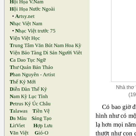
H
ội Họa V.Nam
H
ội Họa Nước Ngoài
•
A
rtsy.net
N
hạc Việt Nam
•
N
hạc Việt trước 75
V
iện Việt Học
T
rung Tâm Văn Bút Nam Hoa Kỳ
V
iện Bảo Tàng Di Sản Người Viêt
C
a Dao Tục Ngữ
T
hư Quán Bản Thảo
P
han Nguyên - Artist
T
hế Kỷ Mới
Nhà thơ
D
iễn Đàn Thế Kỷ
(1952
N
am Kỳ Lục Tỉnh
P
etrus Ký Úc Châu
Có bao giờ đ
T
alawas
T
iền Vệ
hình như có một
D
a Màu
S
áng Tạo
lạ hơn mọi năm,
L
itViet
H
ợp Lưu
thướt như con c
V
ăn Việt
G
ió-O