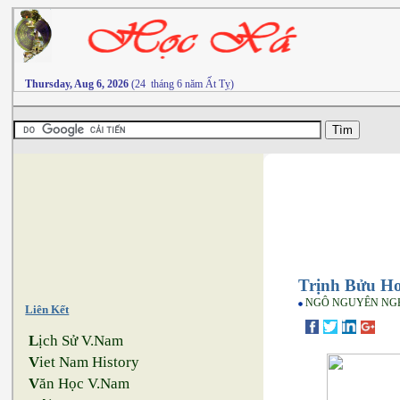
Thursday, Aug 6, 2026
(24 tháng 6 năm Ất Tỵ)
Trịnh Bửu Hoà
NGÔ NGUYÊN NG
Liên Kết
L
ịch Sử V.Nam
V
iet Nam History
V
ăn Học V.Nam