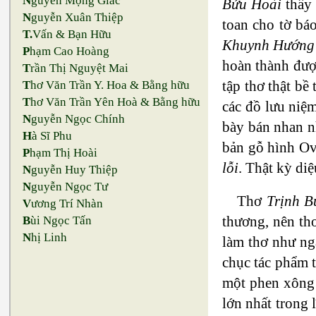
N
guyễn Mộng Giác
Bửu Hoài
thấy 
N
guyễn Xuân Thiệp
toan cho tờ bá
T.
Vấn & Bạn Hữu
Khuynh Hướng
P
hạm Cao Hoàng
hoàn thành đượ
T
rần Thị Nguyệt Mai
tập thơ thật bề 
T
hơ Văn Trần Y. Hoa & Bằng hữu
T
hơ Văn Trần Yên Hoà & Bằng hữu
các đồ lưu niệm
N
guyễn Ngọc Chính
bày bán nhan n
H
à Sĩ Phu
bản gỗ hình Ov
P
hạm Thị Hoài
lỗi
. Thật kỳ diệ
N
guyễn Huy Thiệp
N
guyễn Ngọc Tư
Thơ
Trịnh B
V
ương Trí Nhàn
thương, nên t
B
ùi Ngọc Tấn
N
hị Linh
làm thơ như n
chục tác phẩm t
một phen xông x
lớn nhất trong 