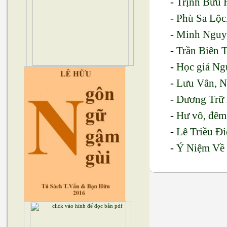
-
Trịnh Bửu H
-
Phù Sa Lộ
-
Minh Nguyễ
-
Trần Biên 
-
Học giả Ng
-
Lưu Vân, 
-
Dương Trữ 
-
Hư vô, đêm
-
Lê Triều Đ
-
Ý Niệm Về