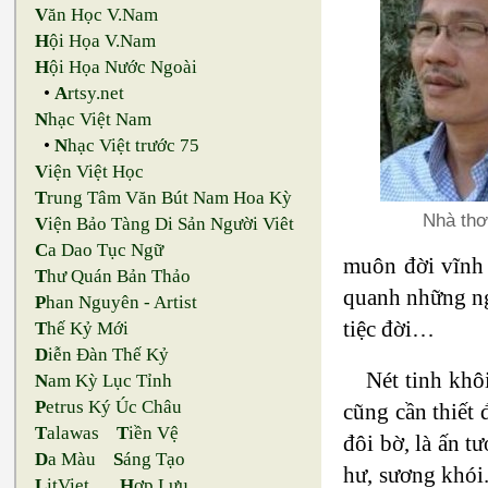
V
ăn Học V.Nam
H
ội Họa V.Nam
H
ội Họa Nước Ngoài
•
A
rtsy.net
N
hạc Việt Nam
•
N
hạc Việt trước 75
V
iện Việt Học
T
rung Tâm Văn Bút Nam Hoa Kỳ
Nhà th
V
iện Bảo Tàng Di Sản Người Viêt
C
a Dao Tục Ngữ
muôn đời vĩnh 
T
hư Quán Bản Thảo
quanh những ng
P
han Nguyên - Artist
tiệc đời…
T
hế Kỷ Mới
D
iễn Đàn Thế Kỷ
Nét tinh khô
N
am Kỳ Lục Tỉnh
P
etrus Ký Úc Châu
cũng cần thiết 
T
alawas
T
iền Vệ
đôi bờ, là ấn t
D
a Màu
S
áng Tạo
hư, sương khói.
L
itViet
H
ợp Lưu