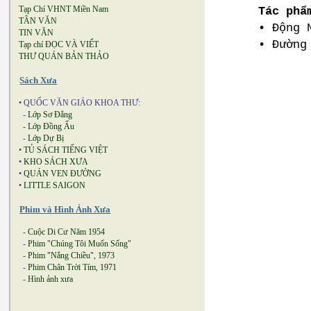
Tạp Chí VHNT Miền Nam
Tác phẩ
TÂN VĂN
• Động 
TIN VĂN
• Đường
Tạp chí ĐỌC VÀ VIẾT
THƯ QUÁN BẢN THẢO
Sách Xưa
• QUỐC VĂN GIÁO KHOA THƯ:
-
Lớp Sơ Đẳng
-
Lớp Đồng Ấu
-
Lớp Dự Bị
•
TỦ SÁCH TIẾNG VIỆT
•
KHO SÁCH XƯA
•
QUÁN VEN ĐƯỜNG
•
LITTLE SAIGON
Phim và Hình Ảnh Xưa
-
Cuộc Di Cư Năm 1954
-
Phim "Chúng Tôi Muốn Sống"
-
Phim "Nắng Chiều", 1973
-
Phim Chân Trời Tím, 1971
-
Hình ảnh xưa