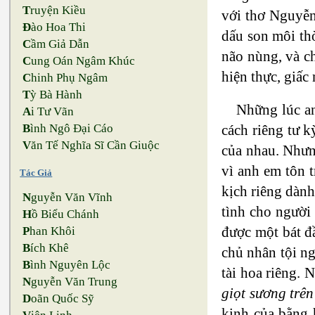
T
ruyện Kiều
với thơ Nguyễn
Đ
ào Hoa Thi
dấu son môi thờ
C
ầm Giả Dẫn
não nùng, và c
C
ung Oán Ngâm Khúc
hiện thực, giấc
C
hinh Phụ Ngâm
T
ỳ Bà Hành
Những lúc an
A
i Tư Vãn
cách riêng tư k
B
ình Ngô Đại Cáo
V
ăn Tế Nghĩa Sĩ Cần Giuộc
của nhau. Nhưn
vì anh em tôn 
Tác Giả
kịch riêng dàn
N
guyễn Văn Vĩnh
tình cho người 
H
ồ Biểu Chánh
được một bát đầ
P
han Khôi
B
ích Khê
chủ nhân tội ng
B
ình Nguyên Lộc
tài hoa riêng.
N
guyễn Văn Trung
giọt sương trê
D
oãn Quốc Sỹ
kinh của bằng 