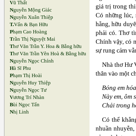
V
ũ Thất
giá trị trong t
N
guyễn Mộng Giác
Có những lúc, n
N
guyễn Xuân Thiệp
hằng, hữu duyê
T.
Vấn & Bạn Hữu
P
hạm Cao Hoàng
phải có. Thơ t
T
rần Thị Nguyệt Mai
Chính vậy, có 
T
hơ Văn Trần Y. Hoa & Bằng hữu
sự rung cảm vẫn
T
hơ Văn Trần Yên Hoà & Bằng hữu
N
guyễn Ngọc Chính
Nhà thơ Hư V
H
à Sĩ Phu
thân vào một c
P
hạm Thị Hoài
N
guyễn Huy Thiệp
Bóng em hóa 
N
guyễn Ngọc Tư
Này em, ôm s
V
ương Trí Nhàn
Chải trong 
B
ùi Ngọc Tấn
N
hị Linh
Có thể khẳng
nhuần nhuyễn, 