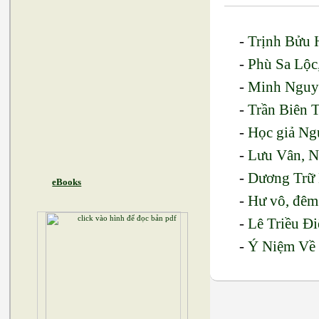
-
Trịnh Bửu H
-
Phù Sa Lộ
-
Minh Nguyễ
-
Trần Biên 
-
Học giả Ng
-
Lưu Vân, 
-
Dương Trữ 
eBooks
-
Hư vô, đêm
-
Lê Triều Đ
-
Ý Niệm Về