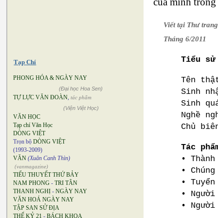
của mình trong
Viết tại Thư tra
Tháng 6/2011
Tiểu sử
Tạp Chí
PHONG HÓA & NGÀY NAY
Tên th
(Đại học Hoa Sen)
Sinh nh
TỰ LỰC VĂN ĐOÀN
,
tác phẩm
Sinh qu
(Viện Việt Học)
Nghề ng
VĂN HỌC
Tạp chí Văn Học
Chủ biê
DÒNG VIỆT
Trọn bộ
DÒNG VIỆT
Tác phẩ
(1993-2009)
• Thành
VĂN
(Xuân Canh Thìn)
(vanmagazine)
• Chúng
TIỂU THUYẾT THỨ BẢY
• Tuyển
NAM PHONG
-
TRI TÂN
THANH NGHỊ
-
NGÀY NAY
• Người
VĂN HOÁ NGÀY NAY
• Người
TẬP SAN SỬ ĐỊA
THẾ KỶ 21
-
BÁCH KHOA