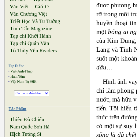
được phương hư
V
ăn Việt
G
ió-O
rỡ trong môi t
V
ăn Chương Việt
T
riết Học Và Tư Tưởng
huyền thoại tì
T
inh Tấn Magazine
một
bóng ai ng
T
ạp chí Khởi Hành
của Kim Dung, 
T
ạp chí Quán Văn
Lang và Tình N
T
ô Thùy Yên Readers
suốt một khoản
dâu
…
Tự Điển:
•
Việt-Anh-Pháp
•
Hán Nôm
Hình ảnh vay
•
Việt Nam Tự Điển
chỉ làm phong p
nước, mà hữu vi
tiến. Tôi hiểu
Tác Phẩm
thức trên đườn
T
hiên Đô Chiếu
có một sự suy l
N
am Quốc Sơn Hà
sống là đã chết
H
ịch Tướng Sĩ