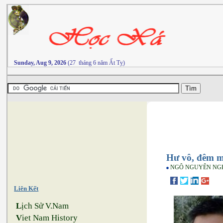
Sunday, Aug 9, 2026
(27 tháng 6 năm Ất Tỵ)
Hư vô, đêm m
NGÔ NGUYÊN NG
Liên Kết
L
ịch Sử V.Nam
V
iet Nam History