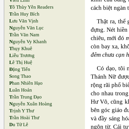
V
iên Linh
cách biệt ngàn 
T
ô Thùy Yên Readers
T
rần Huy Bích
Thật ra, thế
L
ưu Văn Vịnh
N
guyễn Văn Lục
đựng. Nét hiền
T
rần Văn Nam
chiêu, mới đó
m
N
guyễn Vy Khanh
còn bay xa, khô
T
hụy Khuê
đêm chưa cạn h
L
iễu Trương
L
ê Thị Huệ
Có dạo, tôi
Đ
ặng Tiến
Thánh Nữ được
S
ong Thao
P
han Nhiên Hạo
rộng rãi phổ bi
L
uân Hoán
cho nhau tron
T
rần Trung Đạo
Hư Vô, cũng kh
N
guyễn Xuân Hoàng
bên góc giáo 
T
rịnh Y Thư
và đầy sáng hó
T
rần Hoài Thư
D
u Tử Lê
ngôn từ. Cái tu