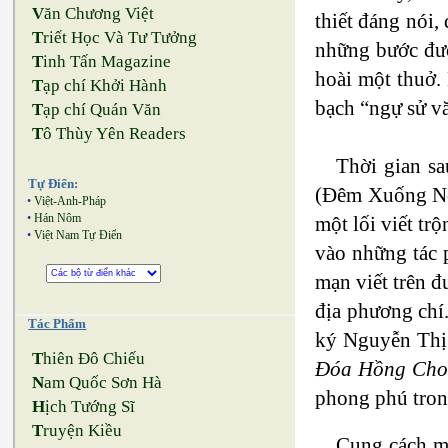
V
ăn Chương Việt
thiết đáng nói,
T
riết Học Và Tư Tưởng
những bước đườ
T
inh Tấn Magazine
hoài một thuở.
T
ạp chí Khởi Hành
bạch “ngự sử vă
T
ạp chí Quán Văn
T
ô Thùy Yên Readers
Thời gian sa
Tự Điển:
(Đêm Xuống Nơi
•
Việt-Anh-Pháp
•
Hán Nôm
một lối viết tr
•
Việt Nam Tự Điển
vào những tác p
mạn viết trên đ
địa phương chí
Tác Phẩm
ký Nguyễn Thị
T
hiên Đô Chiếu
Đóa Hồng Cho 
N
am Quốc Sơn Hà
phong phú trong
H
ịch Tướng Sĩ
T
ruyện Kiều
Cung cách m