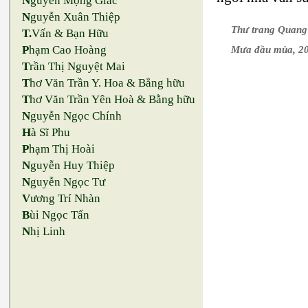
N
guyễn Mộng Giác
N
guyễn Xuân Thiệp
Thư trang Quan
T.
Vấn & Bạn Hữu
P
hạm Cao Hoàng
Mưa đầu mùa, 2
T
rần Thị Nguyệt Mai
T
hơ Văn Trần Y. Hoa & Bằng hữu
T
hơ Văn Trần Yên Hoà & Bằng hữu
N
guyễn Ngọc Chính
H
à Sĩ Phu
P
hạm Thị Hoài
N
guyễn Huy Thiệp
N
guyễn Ngọc Tư
V
ương Trí Nhàn
B
ùi Ngọc Tấn
N
hị Linh