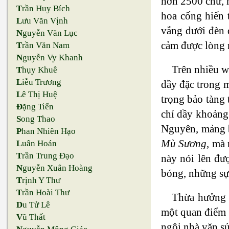
hơn 2500 chữ, h
T
rần Huy Bích
hoa cống hiến 
L
ưu Văn Vịnh
vắng dưới đèn 
N
guyễn Văn Lục
cảm được lòng n
T
rần Văn Nam
N
guyễn Vy Khanh
Trên nhiều w
T
hụy Khuê
L
iễu Trương
dầy đặc trong m
L
ê Thị Huệ
trọng bảo tàng
Đ
ặng Tiến
chỉ dầy khoảng
S
ong Thao
Nguyên, mảng b
P
han Nhiên Hạo
Mù Sương
, mà 
L
uân Hoán
T
rần Trung Đạo
này nói lên đư
N
guyễn Xuân Hoàng
bóng, những sự 
T
rịnh Y Thư
T
rần Hoài Thư
Thừa hưởng t
D
u Tử Lê
một quan điểm 
V
ũ Thất
ngôi nhà văn sử