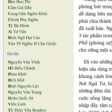
Đ
ào Hoa Thi
phóng bút tron
C
ầm Giả Dẫn
dễ dàng bên mọ
C
ung Oán Ngâm Khúc
C
hinh Phụ Ngâm
phải chia thành
T
ỳ Bà Hành
đã xuất bản. N
A
i Tư Vãn
3 tác phẩm tron
B
ình Ngô Đại Cáo
Phố
(phóng sự)
V
ăn Tế Nghĩa Sĩ Cần Giuộc
cho riêng một 
Tác Giả
Đi vào những
N
guyễn Văn Vĩnh
H
ồ Biểu Chánh
hiện sâu rộng 
P
han Khôi
khung cảnh bìn
B
ích Khê
Nơi Ngã Tư
, b
B
ình Nguyên Lộc
những đêm dài 
N
guyễn Văn Trung
cuộc sống lặng
D
oãn Quốc Sỹ
V
iên Linh
nhập đầy tâm cả
T
ô Thùy Yên Readers