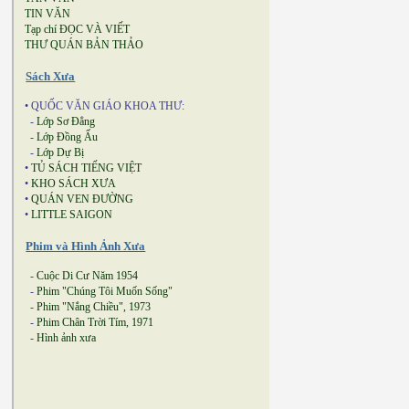
TIN VĂN
Tạp chí ĐỌC VÀ VIẾT
THƯ QUÁN BẢN THẢO
Sách Xưa
• QUỐC VĂN GIÁO KHOA THƯ:
-
Lớp Sơ Đẳng
-
Lớp Đồng Ấu
-
Lớp Dự Bị
•
TỦ SÁCH TIẾNG VIỆT
•
KHO SÁCH XƯA
•
QUÁN VEN ĐƯỜNG
•
LITTLE SAIGON
Phim và Hình Ảnh Xưa
-
Cuộc Di Cư Năm 1954
-
Phim "Chúng Tôi Muốn Sống"
-
Phim "Nắng Chiều", 1973
-
Phim Chân Trời Tím, 1971
-
Hình ảnh xưa