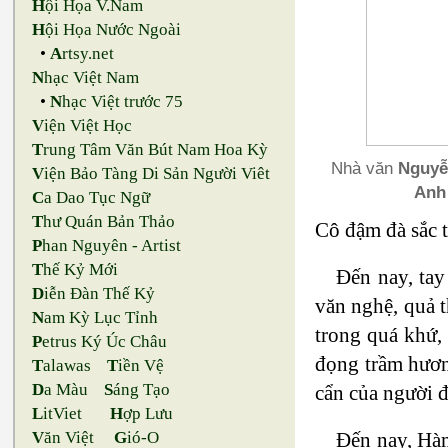
H
ội Họa V.Nam
H
ội Họa Nước Ngoài
•
A
rtsy.net
N
hạc Việt Nam
•
N
hạc Việt trước 75
V
iện Việt Học
T
rung Tâm Văn Bút Nam Hoa Kỳ
Nhà văn
Nguyễ
V
iện Bảo Tàng Di Sản Người Viêt
Anh
C
a Dao Tục Ngữ
T
hư Quán Bản Thảo
Cô đậm đà sắc 
P
han Nguyên - Artist
T
hế Kỷ Mới
Đến nay, ta
D
iễn Đàn Thế Kỷ
văn nghệ, quả t
N
am Kỳ Lục Tỉnh
trong quá khứ,
P
etrus Ký Úc Châu
đọng trầm hương
T
alawas
T
iền Vệ
D
a Màu
S
áng Tạo
cẩn của người đ
L
itViet
H
ợp Lưu
Đến nay, Hàm
V
ăn Việt
G
ió-O