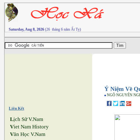
Saturday, Aug 8, 2026
(26 tháng 6 năm Ất Tỵ)
Ý Niệm Về Q
NGÔ NGUYÊN NG
Liên Kết
L
ịch Sử V.Nam
V
iet Nam History
V
ăn Học V.Nam