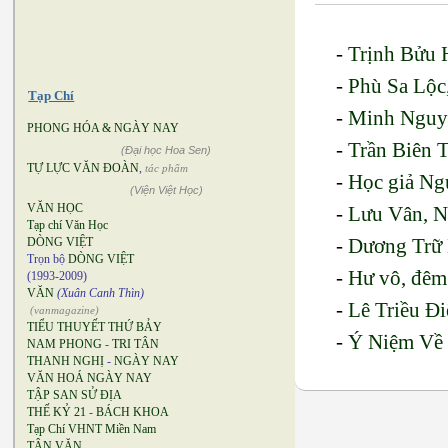
-
Trịnh Bửu H
-
Phù Sa Lộ
Tạp Chí
-
Minh Nguyễ
PHONG HÓA & NGÀY NAY
-
Trần Biên 
(Đại học Hoa Sen)
TỰ LỰC VĂN ĐOÀN
,
tác phẩm
-
Học giả Ng
(Viện Việt Học)
VĂN HỌC
-
Lưu Vân, 
Tạp chí Văn Học
-
Dương Trữ 
DÒNG VIỆT
Trọn bộ
DÒNG VIỆT
-
Hư vô, đêm
(1993-2009)
VĂN
(Xuân Canh Thìn)
-
Lê Triều Đ
(vanmagazine)
TIỂU THUYẾT THỨ BẢY
-
Ý Niệm Về
NAM PHONG
-
TRI TÂN
THANH NGHỊ
-
NGÀY NAY
VĂN HOÁ NGÀY NAY
TẬP SAN SỬ ĐỊA
THẾ KỶ 21
-
BÁCH KHOA
Tạp Chí VHNT Miền Nam
TÂN VĂN