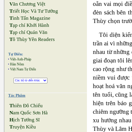
oằn vai mọi điề
V
ăn Chương Việt
T
riết Học Và Tư Tưởng
đèn sách bên t
T
inh Tấn Magazine
Thùy chọn trườ
T
ạp chí Khởi Hành
T
ạp chí Quán Văn
Tôi diện kiế
T
ô Thùy Yên Readers
trần ai vì nhữn
nhau từ những 
Tự Điển:
giai đoạn tôi l
•
Việt-Anh-Pháp
•
Hán Nôm
cao rộng như th
•
Việt Nam Tự Điển
niềm vui được 
hoạt hoá văn n
tên tuổi, cũng 
Tác Phẩm
hiện trên báo 
T
hiên Đô Chiếu
chiêm ngưỡng th
N
am Quốc Sơn Hà
xu hướng nhau 
H
ịch Tướng Sĩ
T
ruyện Kiều
Thùy và Lâm Hảo