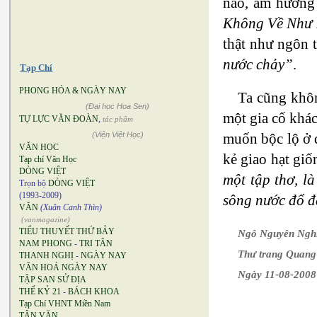
nào, âm hưởng 
Không Về Như
thật như ngôn 
nước chảy”
.
Tạp Chí
PHONG HÓA & NGÀY NAY
Ta cũng khôn
(Đại học Hoa Sen)
một gia cố khác
TỰ LỰC VĂN ĐOÀN
,
tác phẩm
muốn bộc lộ ở 
(Viện Việt Học)
VĂN HỌC
kẻ giao hạt giố
Tạp chí Văn Học
DÒNG VIỆT
một tập thơ, l
Trọn bộ
DÒNG VIỆT
(1993-2009)
sông nước đổ 
VĂN
(Xuân Canh Thìn)
(vanmagazine)
TIỂU THUYẾT THỨ BẢY
Ngô Nguyên Ngh
NAM PHONG
-
TRI TÂN
Thư trang Quan
THANH NGHỊ
-
NGÀY NAY
VĂN HOÁ NGÀY NAY
Ngày 11-08-2008 
TẬP SAN SỬ ĐỊA
THẾ KỶ 21
-
BÁCH KHOA
Tạp Chí VHNT Miền Nam
TÂN VĂN