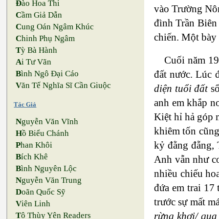
Đ
ào Hoa Thi
vào Trường Nô
C
ầm Giả Dẫn
đình Trần Biên
C
ung Oán Ngâm Khúc
chiến. Một bày 
C
hinh Phụ Ngâm
T
ỳ Bà Hành
Cuối năm 196
A
i Tư Vãn
đất nước. Lúc 
B
ình Ngô Đại Cáo
V
ăn Tế Nghĩa Sĩ Cần Giuộc
diện tuổi đất
số
anh em khắp nơi
Tác Giả
Kiệt hỉ hả góp 
N
guyễn Văn Vĩnh
khiêm tốn cũng
H
ồ Biểu Chánh
kỷ đằng đẵng, 
P
han Khôi
B
ích Khê
Anh vẫn như con
B
ình Nguyên Lộc
nhiều chiếu ho
N
guyễn Văn Trung
đứa em trai 17 
D
oãn Quốc Sỹ
trước sự mất má
V
iên Linh
rừng khơi/ qua
T
ô Thùy Yên Readers