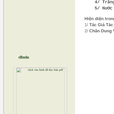
4/ Trăn
5/ Nước
Hiện diện tro
1/
Tác Giả Tá
2/
Chân Dung 
eBooks