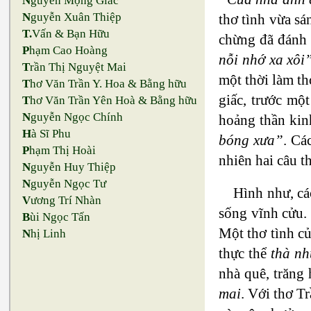
N
guyễn Mộng Giác
N
guyễn Xuân Thiệp
thơ tình vừa sá
T.
Vấn & Bạn Hữu
chừng đã đánh 
P
hạm Cao Hoàng
nỗi nhớ xa xôi
T
rần Thị Nguyệt Mai
một thời làm th
T
hơ Văn Trần Y. Hoa & Bằng hữu
giấc, trước mộ
T
hơ Văn Trần Yên Hoà & Bằng hữu
N
guyễn Ngọc Chính
hoảng thần kin
H
à Sĩ Phu
bóng xưa”
. Cá
P
hạm Thị Hoài
nhiên hai câu t
N
guyễn Huy Thiệp
N
guyễn Ngọc Tư
Hình như, cá
V
ương Trí Nhàn
sống vĩnh cửu.
B
ùi Ngọc Tấn
Một thơ tình củ
N
hị Linh
thực thể
thà nh
nhà quê, trăng
mai
. Với thơ T