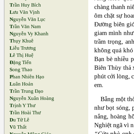
T
rần Huy Bích
chàng thanh niê
L
ưu Văn Vịnh
ôm chặt sự hoan
N
guyễn Văn Lục
Đường biên giớ
T
rần Văn Nam
giam mình như 
N
guyễn Vy Khanh
trầm trọng, an
T
hụy Khuê
L
iễu Trương
không quá khó h
L
ê Thị Huệ
Bạn bè nhiều p
Đ
ặng Tiến
Biên Thùy thả 
S
ong Thao
phút cởi lòng, 
P
han Nhiên Hạo
L
uân Hoán
em.
T
rần Trung Đạo
Bẵng một thờ
N
guyễn Xuân Hoàng
T
rịnh Y Thư
như bọt sóng, 
T
rần Hoài Thư
nắng, hoàng hô
D
u Tử Lê
Nghiệt ngã vì n
V
ũ Thất
“Cửa nhà anh c