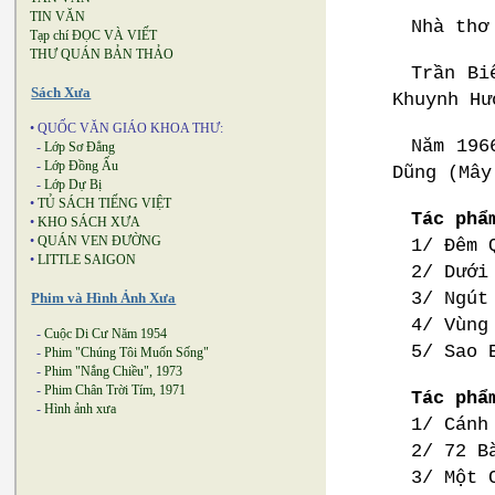
TIN VĂN
Nhà thơ
Tạp chí ĐỌC VÀ VIẾT
THƯ QUÁN BẢN THẢO
Trần Bi
Sách Xưa
Khuynh Hư
• QUỐC VĂN GIÁO KHOA THƯ:
Năm 196
-
Lớp Sơ Đẳng
-
Lớp Đồng Ấu
Dũng (Mây
-
Lớp Dự Bị
•
TỦ SÁCH TIẾNG VIỆT
Tác phẩ
•
KHO SÁCH XƯA
•
QUÁN VEN ĐƯỜNG
1/ Đêm 
•
LITTLE SAIGON
2/ Dưới
3/ Ngút
Phim và Hình Ảnh Xưa
4/ Vùng
-
Cuộc Di Cư Năm 1954
5/ Sao 
-
Phim "Chúng Tôi Muốn Sống"
-
Phim "Nắng Chiều", 1973
-
Phim Chân Trời Tím, 1971
Tác phẩ
-
Hình ảnh xưa
1/ Cánh
2/ 72 B
3/ Một 