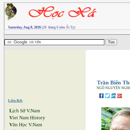
Saturday, Aug 8, 2026
(26 tháng 6 năm Ất Tỵ)
Trần Biên Th
NGÔ NGUYÊN NGH
Liên Kết
L
ịch Sử V.Nam
V
iet Nam History
V
ăn Học V.Nam