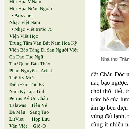
H
ội Họa V.Nam
H
ội Họa Nước Ngoài
•
A
rtsy.net
N
hạc Việt Nam
•
N
hạc Việt trước 75
V
iện Việt Học
T
rung Tâm Văn Bút Nam Hoa Kỳ
V
iện Bảo Tàng Di Sản Người Viêt
C
a Dao Tục Ngữ
Nhà thơ
Trầ
T
hư Quán Bản Thảo
P
han Nguyên - Artist
đất Châu Đốc m
T
hế Kỷ Mới
nát, bạo ngược,
D
iễn Đàn Thế Kỷ
chỏi thời tiết
N
am Kỳ Lục Tỉnh
P
etrus Ký Úc Châu
trăm bề của lươ
T
alawas
T
iền Vệ
ấm áp bên điện
D
a Màu
S
áng Tạo
vùng đất lạnh, 
L
itViet
H
ợp Lưu
cũng ít nhiều 
V
ăn Việt
G
ió-O