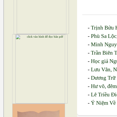
-
Trịnh Bửu H
-
Phù Sa Lộ
-
Minh Nguyễ
-
Trần Biên 
-
Học giả Ng
-
Lưu Vân, 
-
Dương Trữ 
-
Hư vô, đêm
-
Lê Triều Đ
-
Ý Niệm Về