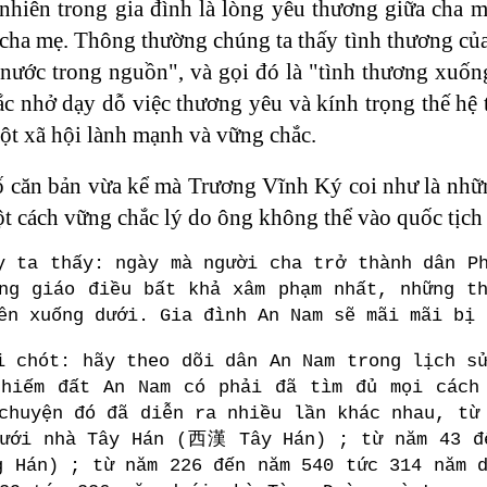
nhiên trong gia đình là lòng yêu thương giữa cha m
 cha mẹ. Thông thường chúng ta thấy tình thương của 
nước trong nguồn", và gọi đó là "tình thương xuống
ắc nhở dạy dỗ việc thương yêu và kính trọng thế hệ 
một xã hội lành mạnh và vững chắc.
ố căn bản vừa kể mà Trương Vĩnh Ký coi như là nhữ
t cách vững chắc lý do ông không thể vào quốc tịch 
y ta thấy: ngày mà người cha trở thành dân P
ng giáo điều bất khả xâm phạm nhất, những t
ên xuống dưới. Gia đình An Nam sẽ mãi mãi bị 
i chót: hãy theo dõi dân An Nam trong lịch s
chiếm đất An Nam có phải đã tìm đủ mọi cách
chuyện đó đã diễn ra nhiều lần khác nhau, từ
dưới nhà Tây Hán (西漢 Tây Hán) ; từ năm 43 đế
Hán) ; từ năm 226 đến năm 540 tức 314 năm d