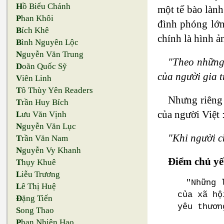
H
ồ Biểu Chánh
một tế bào làn
P
han Khôi
đình phóng lớn
B
ích Khê
chính là hình ả
B
ình Nguyên Lộc
N
guyễn Văn Trung
"Theo những 
D
oãn Quốc Sỹ
của người gia t
V
iên Linh
T
ô Thùy Yên Readers
Nhưng riêng 
T
rần Huy Bích
của người Việt 
L
ưu Văn Vịnh
N
guyễn Văn Lục
"Khi người c
T
rần Văn Nam
N
guyễn Vy Khanh
Điểm chủ yếu
T
hụy Khuê
L
iễu Trương
"Những 
L
ê Thị Huệ
của xã hộ
Đ
ặng Tiến
yêu thươn
S
ong Thao
P
han Nhiên Hạo