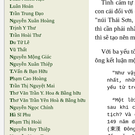
Tình cảm tự 
L
uân Hoán
con cái đối với
T
rần Trung Đạo
"núi Thái Sơn, 
N
guyễn Xuân Hoàng
thì cần phải nh
T
rịnh Y Thư
T
rần Hoài Thư
thì sẽ tạo nên 
D
u Tử Lê
V
ũ Thất
Với ba yếu t
N
guyễn Mộng Giác
ông kết luận mộ
N
guyễn Xuân Thiệp
T.
Vấn & Bạn Hữu
"Như vậ
P
hạm Cao Hoàng
nhất, nhữ
T
rần Thị Nguyệt Mai
yếu từ tr
T
hơ Văn Trần Y. Hoa & Bằng hữu
“Một lờ
T
hơ Văn Trần Yên Hoà & Bằng hữu
sau khi 
N
guyễn Ngọc Chính
tịch? Và 
H
à Sĩ Phu
149 năm 
P
hạm Thị Hoài
(東漢 Đông 
N
guyễn Huy Thiệp