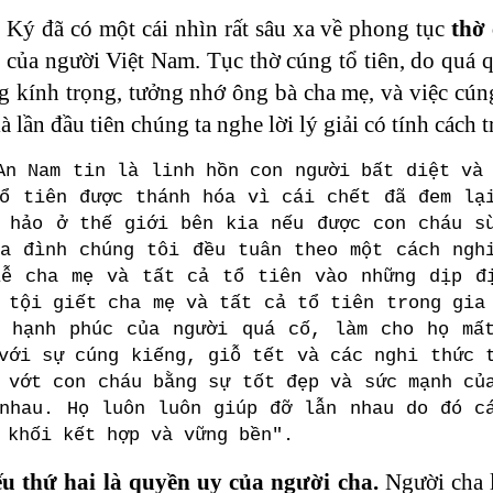
Ký đã có một cái nhìn rất sâu xa về phong tục
thờ 
i của người Việt Nam. Tục thờ cúng tổ tiên, do quá 
ng kính trọng, tưởng nhớ ông bà cha mẹ, và việc cún
à lần đầu tiên chúng ta nghe lời lý giải có tính cách 
An Nam tin là linh hồn con người bất diệt và
ổ tiên được thánh hóa vì cái chết đã đem lạ
 hảo ở thế giới bên kia nếu được con cháu s
a đình chúng tôi đều tuân theo một cách ngh
lễ cha mẹ và tất cả tổ tiên vào những dịp đ
 tội giết cha mẹ và tất cả tổ tiên trong gia
n hạnh phúc của người quá cố, làm cho họ mấ
với sự cúng kiếng, giỗ tết và các nghi thức 
 vớt con cháu bằng sự tốt đẹp và sức mạnh củ
nhau. Họ luôn luôn giúp đỡ lẫn nhau do đó c
 khối kết hợp và vững bền".
u thứ hai là quyền uy của người cha.
Người cha l