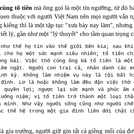
cúng tổ tiên
mà ông gọi là một tín ngưỡng, từ đó 
quen thuộc với người Việt Nam nên mọi người vẫn tự
g kiếng thì là một tập tục "xưa bày nay làm", nhưn
triết lý, gần như một "lý thuyết" cho tầm quan trọng củ
 như thế họ tin vào thế giới bên kia; sau khi
i cho họ một sức mạnh siêu nhiên; tổ tiên ch
ùng bái. Việc thờ cúng ông bà tổ tiên là một
iêm ngặt. Người con trai cả, nhân danh các e
ịnh kỳ. Không làm nhiệm vụ này là tội bất h
 đình. Lơ là hoặc không làm đều đặn việc thờ 
t quyền lợi; ngược lại sức mạnh và phúc ấm 
tưởng niệm; vị tổ tiên trở thành một loại thầ
a mình. Như vậy người sống cũng như người chế
ác thế hệ trong một gia đình liên đới chặt c
à gia trưởng, người giữ gìn tất cả giềng mối của đơ