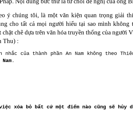
háp. Nội dung bức thư là từ chối đề nghị của ông B
eo ý chúng tôi, là một văn kiện quan trọng giải th
ung cho tất cả mọi người hiểu tại sao mình không 
t chặt chẽ dựa trên văn hóa truyền thống của người 
h Thu) :
n nhắc của thành phần An Nam không theo Thiê
 Nam
.
việc xóa bỏ bất cứ một điểm nào cũng sẽ hủy d