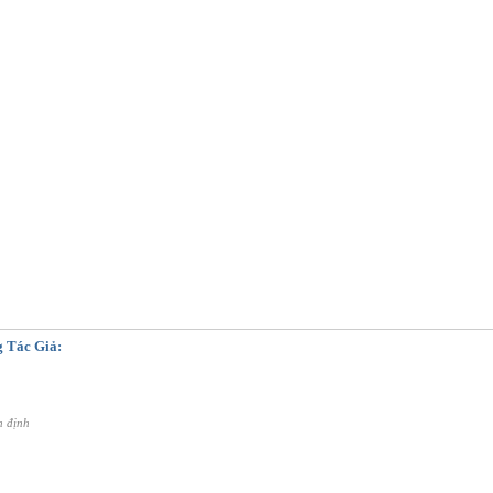
 Tác Giả:
n định