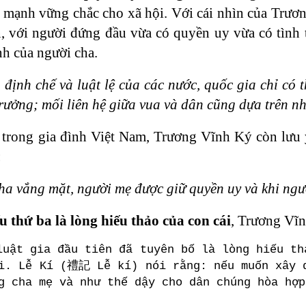
h mạnh vững chắc cho xã hội. Với cái nhìn của Trươ
, với người đứng đầu vừa có quyền uy vừa có tình
nh của người cha.
định chế và luật lệ của các nước, quốc gia chỉ có 
rưởng; mối liên hệ giữa vua và dân cũng dựa trên nhữ
trong gia đình Việt Nam, Trương Vĩnh Ký còn lưu ý
:
ha vắng mặt, người mẹ được giữ quyền uy và khi ngườ
 thứ ba là lòng hiếu thảo của con cái
, Trương Vĩn
luật gia đầu tiên đã tuyên bố là lòng hiếu th
i. Lễ Kí (禮記 Lễ kí) nói rằng: nếu muốn xây d
g cha mẹ và như thế dậy cho dân chúng hòa hợp