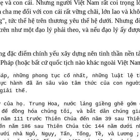
ẹ và con cái. Nhưng người Việt Nam rất coi trọng l
cha mẹ đối với con cái rất vững chãi, lớn lao và kh
", tức thế hệ trên thương yêu thế hệ dưới. Nhưng đố
trên như một đạo lý phải theo, và nếu đạo lý ấy đượ
ng đặc điểm chính yếu xây dựng nên tinh thần nền t
Pháp (hoặc bất cứ quốc tịch nào khác ngoài Việt Nam
háp, những phong tục cổ nhất, những luật lệ t
hực hành đã ăn sâu vào tâm thức của con ngườ
giải thể.
ử của họ. Trung Hoa, nước láng giềng ghê gớm 
 để đồng hóa chúng tôi, và bắt dân chúng gi
 năm 111 trước Thiên Chúa đến năm 39 sau Thiê
n năm 186 sau Thiên Chúa tức 144 năm dưới n
ưới nhà Ngô, Ngụy, Tấn, Tống, Tề, và Lương ;