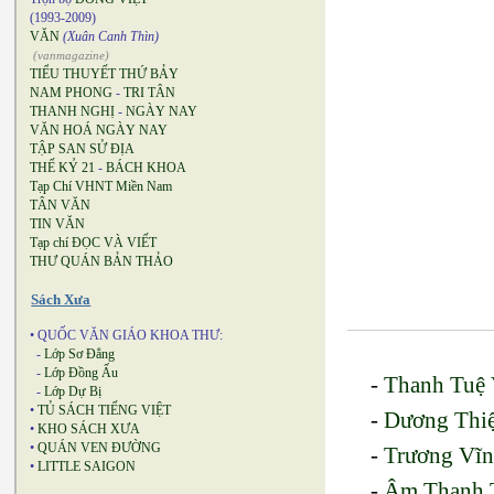
(1993-2009)
VĂN
(Xuân Canh Thìn)
(vanmagazine)
TIỂU THUYẾT THỨ BẢY
NAM PHONG
-
TRI TÂN
THANH NGHỊ
-
NGÀY NAY
VĂN HOÁ NGÀY NAY
TẬP SAN SỬ ĐỊA
THẾ KỶ 21
-
BÁCH KHOA
Tạp Chí VHNT Miền Nam
TÂN VĂN
TIN VĂN
Tạp chí ĐỌC VÀ VIẾT
THƯ QUÁN BẢN THẢO
Sách Xưa
• QUỐC VĂN GIÁO KHOA THƯ:
-
Lớp Sơ Đẳng
-
Lớp Đồng Ấu
-
Thanh Tuệ 
-
Lớp Dự Bị
•
TỦ SÁCH TIẾNG VIỆT
-
Dương Thiệ
•
KHO SÁCH XƯA
•
QUÁN VEN ĐƯỜNG
-
Trương Vĩn
•
LITTLE SAIGON
-
Âm Thanh 