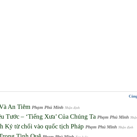
Cùng
Và An Tiêm
Phạm Phú Minh
Nhận định
u Tước – ‘Tiếng Xưa’ Của Chúng Ta
Phạm Phú Minh
Nhậ
h Ký từ chối vào quốc tịch Pháp
Phạm Phú Minh
Nhận định
Trong Tình Quê
Phạm Phú Minh
Tạp luận