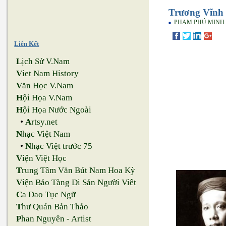
Trương Vĩnh 
PHẠM PHÚ MINH
Liên Kết
L
ịch Sử V.Nam
V
iet Nam History
V
ăn Học V.Nam
H
ội Họa V.Nam
H
ội Họa Nước Ngoài
•
A
rtsy.net
N
hạc Việt Nam
•
N
hạc Việt trước 75
V
iện Việt Học
T
rung Tâm Văn Bút Nam Hoa Kỳ
V
iện Bảo Tàng Di Sản Người Viêt
C
a Dao Tục Ngữ
T
hư Quán Bản Thảo
P
han Nguyên - Artist