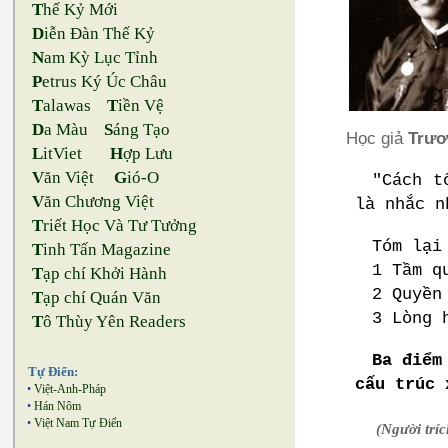
T
hế Kỷ Mới
D
iễn Đàn Thế Kỷ
N
am Kỳ Lục Tỉnh
P
etrus Ký Úc Châu
T
alawas
T
iền Vệ
D
a Màu
S
áng Tạo
Học giả
Trươ
L
itViet
H
ợp Lưu
V
ăn Việt
G
ió-O
"Cách t
V
ăn Chương Việt
là nhắc 
T
riết Học Và Tư Tưởng
Tóm lại
T
inh Tấn Magazine
1 Tầm q
T
ạp chí Khởi Hành
2 Quyền
T
ạp chí Quán Văn
3 Lòng 
T
ô Thùy Yên Readers
Ba điểm
Tự Điển:
cấu trúc 
•
Việt-Anh-Pháp
•
Hán Nôm
•
Việt Nam Tự Điển
(Người trí