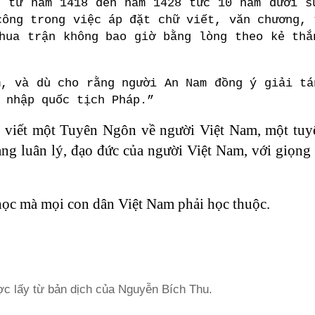
; từ năm 1418 đến năm 1428 tức 10 năm dưới s
công trong việc áp đặt chữ viết, văn chương, 
hua trận không bao giờ bằng lòng theo kẻ thắ
m, và dù cho rằng người An Nam đồng ý giải tá
 nhập quốc tịch Pháp.”
 viết một Tuyên Ngôn về người Việt Nam, một tuy
tảng luân lý, đạo đức của người Việt Nam, với giọn
 học mà mọi con dân Việt Nam phải học thuộc.
ợc lấy từ bản dịch của Nguyễn Bích Thu.