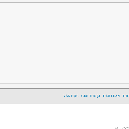
VĂN HỌC
GIAI THOẠI
TIỂU LUÂN
TH
Mar 22-2