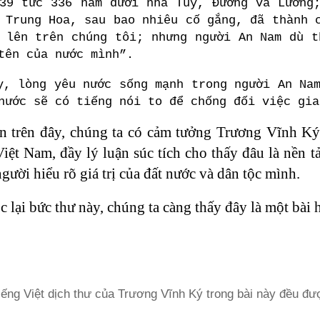
39 tức 336 năm dưới nhà Tùy, Đường và Lương
 Trung Hoa, sau bao nhiêu cố gắng, đã thành 
 lên trên chúng tôi; nhưng người An Nam dù t
tên của nước mình”.
y, lòng yêu nước sống mạnh trong người An Na
nước sẽ có tiếng nói to để chống đối việc gia
n trên đây, chúng ta có cảm tưởng Trương Vĩnh Ký
Việt Nam, đầy lý luận súc tích cho thấy đâu là nền 
gười hiểu rõ giá trị của đất nước và dân tộc mình.
c lại bức thư này, chúng ta càng thấy đây là một bài
iếng Việt dịch thư của Trương Vĩnh Ký trong bài này đều đư