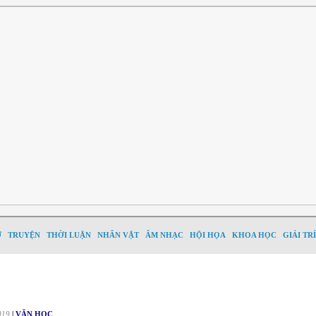
Ơ
TRUYỆN
THỜI LUẬN
NHÂN VẬT
ÂM NHẠC
HỘI HỌA
KHOA HỌC
GIẢI TRÍ
019
| VĂN HỌC