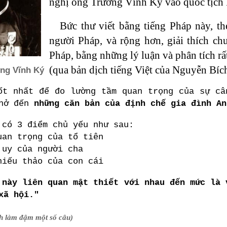
nghị ông Trương Vĩnh Ký vào quốc tịch P
Bức thư viết bằng tiếng Pháp này, th
người Pháp, và rộng hơn, giải thích ch
Pháp, bằng những lý luận và phân tích rấ
(qua bản dịch tiếng Việt của Nguyễn Bíc
ng Vĩnh Ký
ốt nhất để đo lường tầm quan trọng của sự câ
nhở đến
những căn bản của định chế gia đình An
 có 3 điểm chủ yếu như sau:
uan trọng của tổ tiên
 uy của người cha
hiếu thảo của con cái
 này liên quan mật thiết với nhau đến mức là 
xã hội."
ch làm đậm một số câu)