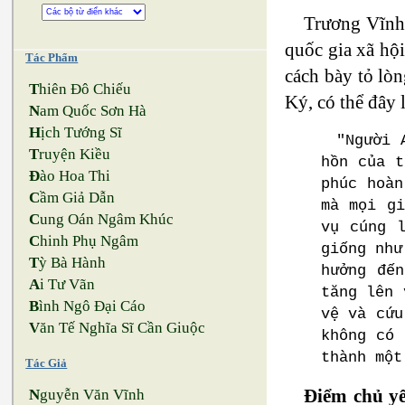
Trương Vĩnh 
quốc gia xã hộ
Tác Phẩm
cách bày tỏ lò
T
hiên Đô Chiếu
Ký, có thể đây l
N
am Quốc Sơn Hà
H
ịch Tướng Sĩ
"Người 
T
ruyện Kiều
hồn của t
Đ
ào Hoa Thi
phúc hoàn
C
ầm Giả Dẫn
mà mọi gi
C
ung Oán Ngâm Khúc
vụ cúng 
C
hinh Phụ Ngâm
giống như
T
ỳ Bà Hành
hưởng đế
A
i Tư Vãn
tăng lên 
B
ình Ngô Đại Cáo
vệ và cứu
V
ăn Tế Nghĩa Sĩ Cần Giuộc
không có 
thành một
Tác Giả
Điểm chủ yế
N
guyễn Văn Vĩnh