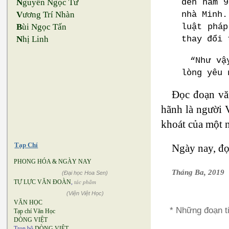
đến năm 9
N
guyễn Ngọc Tư
nhà Minh.
V
ương Trí Nhàn
luật pháp
B
ùi Ngọc Tấn
thay đổi 
N
hị Linh
“Như vậ
lòng yêu 
Đọc đoạn vă
hãnh là người 
khoát của một n
Tạp Chí
Ngày nay, đọ
PHONG HÓA & NGÀY NAY
Tháng Ba, 2019
(Đại học Hoa Sen)
TỰ LỰC VĂN ĐOÀN
,
tác phẩm
(Viện Việt Học)
VĂN HỌC
* Những đoạn t
Tạp chí Văn Học
DÒNG VIỆT
Trọn bộ
DÒNG VIỆT