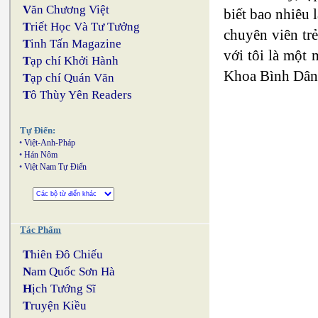
V
ăn Chương Việt
biết bao nhiêu
T
riết Học Và Tư Tưởng
chuyên viên tr
T
inh Tấn Magazine
với tôi là một
T
ạp chí Khởi Hành
Khoa Bình Dân,
T
ạp chí Quán Văn
T
ô Thùy Yên Readers
Tự Điển:
•
Việt-Anh-Pháp
•
Hán Nôm
•
Việt Nam Tự Điển
Tác Phẩm
T
hiên Đô Chiếu
N
am Quốc Sơn Hà
H
ịch Tướng Sĩ
T
ruyện Kiều