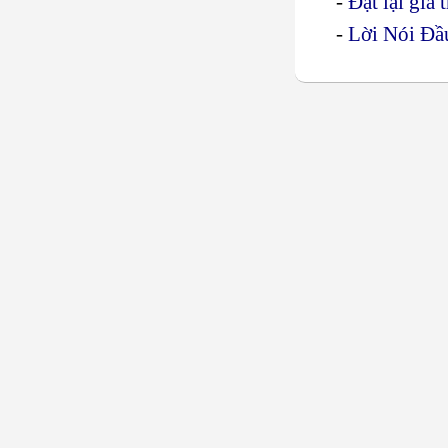
-
Ðặt lại giá
-
Lời Nói Đầ