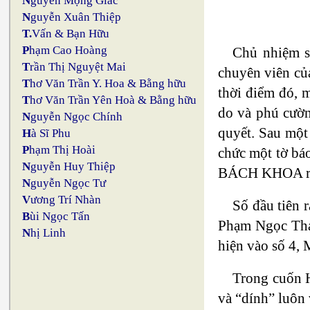
N
guyễn Mộng Giác
N
guyễn Xuân Thiệp
T.
Vấn & Bạn Hữu
P
hạm Cao Hoàng
Chủ nhiệm s
T
rần Thị Nguyệt Mai
chuyên viên củ
T
hơ Văn Trần Y. Hoa & Bằng hữu
thời điểm đó, 
T
hơ Văn Trần Yên Hoà & Bằng hữu
do và phú cườn
N
guyễn Ngọc Chính
quyết. Sau một
H
à Sĩ Phu
P
hạm Thị Hoài
chức một tờ bá
N
guyễn Huy Thiệp
BÁCH KHOA ra
N
guyễn Ngọc Tư
V
ương Trí Nhàn
Số đầu tiên 
B
ùi Ngọc Tấn
Phạm Ngọc Thảo
N
hị Linh
hiện vào số 4, 
Trong cuốn H
và “dính” luôn 