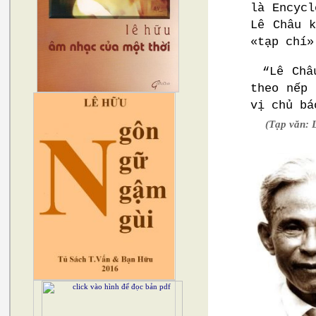
là Encycl
Lê Châu 
«tạp chí»
“Lê Châ
theo nếp 
vị chủ bá
(Tạp văn: 