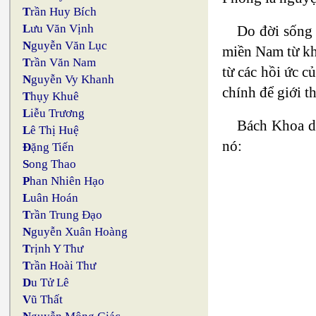
T
rần Huy Bích
L
ưu Văn Vịnh
Do đời sống 
N
guyễn Văn Lục
miền Nam từ khi
T
rần Văn Nam
từ các hồi ức c
N
guyễn Vy Khanh
chính để giới t
T
hụy Khuê
L
iễu Trương
Bách Khoa do
L
ê Thị Huệ
nó:
Đ
ặng Tiến
S
ong Thao
P
han Nhiên Hạo
L
uân Hoán
T
rần Trung Đạo
N
guyễn Xuân Hoàng
T
rịnh Y Thư
T
rần Hoài Thư
D
u Tử Lê
V
ũ Thất