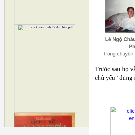
Lê Ngộ Châ
Ph
trong chuyến 
Trước sau họ v
chủ yếu” đúng 