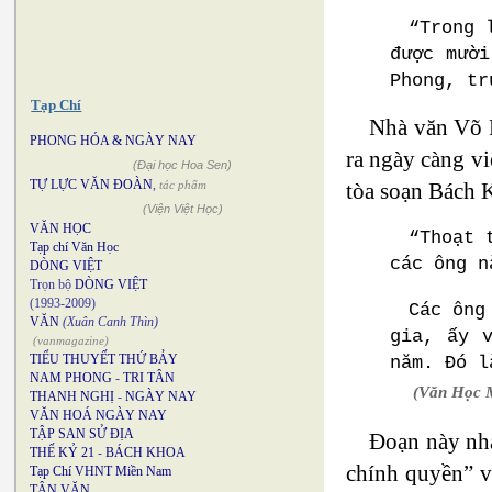
“Trong 
được mười
Phong, tr
Tạp Chí
Nhà văn Võ P
PHONG HÓA & NGÀY NAY
ra ngày càng vi
(Đại học Hoa Sen)
TỰ LỰC VĂN ĐOÀN
,
tác phẩm
tòa soạn Bách K
(Viện Việt Học)
VĂN HỌC
“Thoạt 
Tạp chí Văn Học
các ông n
DÒNG VIỆT
Trọn bộ
DÒNG VIỆT
(1993-2009)
Các ông
VĂN
(Xuân Canh Thìn)
gia, ấy 
(vanmagazine)
TIỂU THUYẾT THỨ BẢY
năm. Đó l
NAM PHONG
-
TRI TÂN
(Văn Học M
THANH NGHỊ
-
NGÀY NAY
VĂN HOÁ NGÀY NAY
TẬP SAN SỬ ĐỊA
Đoạn này nhà
THẾ KỶ 21
-
BÁCH KHOA
chính quyền” v
Tạp Chí VHNT Miền Nam
TÂN VĂN