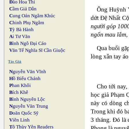
Đ
ào Hoa Thi
Ông Huỳnh V
C
ầm Giả Dẫn
C
ung Oán Ngâm Khúc
dứt Đệ Nhất C
C
hinh Phụ Ngâm
người góp 1000 
T
ỳ Bà Hành
ngốn mau lắm, t
A
i Tư Vãn
B
ình Ngô Đại Cáo
Qua buổi gặp
V
ăn Tế Nghĩa Sĩ Cần Giuộc
lòng xắn tay á
Tác Giả
N
guyễn Văn Vĩnh
H
ồ Biểu Chánh
P
han Khôi
Cho tới nay,
B
ích Khê
học giả Phạm Q
B
ình Nguyên Lộc
này có dòng 
N
guyễn Văn Trung
Trong khi đó bá
D
oãn Quốc Sỹ
3 tháng. Đó là
V
iên Linh
T
ô Thùy Yên Readers
Phong là nguyệt