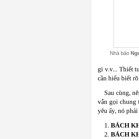
Nhà báo
Ngu
gì v.v... Thiế
cần hiểu biết r
Sau cùng, nê
vẫn gọi chung 
yêu ấy, nó phải
1.
BÁCH K
2.
BÁCH KH