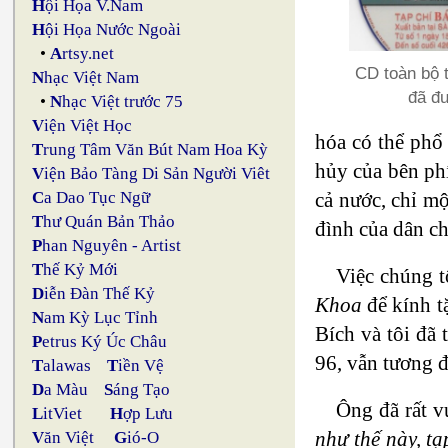
H
ội Họa V.Nam
H
ội Họa Nước Ngoài
•
A
rtsy.net
CD toàn bộ t
N
hạc Việt Nam
đã đượ
•
N
hạc Việt trước 75
V
iện Việt Học
hóa có thể phổ
T
rung Tâm Văn Bút Nam Hoa Kỳ
hủy của bên phí
V
iện Bảo Tàng Di Sản Người Viêt
cả nước, chỉ mộ
C
a Dao Tục Ngữ
T
hư Quán Bản Thảo
đình của dân ch
P
han Nguyên - Artist
T
hế Kỷ Mới
Việc chúng t
D
iễn Đàn Thế Kỷ
Khoa
để kính t
N
am Kỳ Lục Tỉnh
Bích và tôi đã
P
etrus Ký Úc Châu
96, vẫn tương đ
T
alawas
T
iền Vệ
D
a Màu
S
áng Tạo
Ông đã rất v
L
itViet
H
ợp Lưu
như thế này, t
V
ăn Việt
G
ió-O