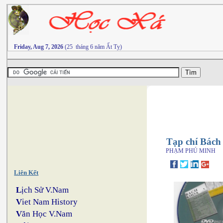
Friday, Aug 7, 2026
(25 tháng 6 năm Ất Tỵ)
Tạp chí Bách 
PHẠM PHÚ MINH
Liên Kết
L
ịch Sử V.Nam
V
iet Nam History
V
ăn Học V.Nam