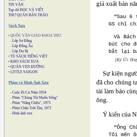
giả xuất bản nă
TIN VĂN
Tạp chí ĐỌC VÀ VIẾT
THƯ QUÁN BẢN THẢO
“Sau 6 
GS chỉ ch
Sách Xưa
• QUỐC VĂN GIÁO KHOA THƯ:
Và Bách
-
Lớp Sơ Đẳng
bút cho đ
-
Lớp Đồng Ấu
bắt lại b
-
Lớp Dự Bị
•
TỦ SÁCH TIẾNG VIỆT
(Ký Ức Huỳ
•
KHO SÁCH XƯA
•
QUÁN VEN ĐƯỜNG
•
LITTLE SAIGON
Sự kiện ngườ
đã cho chúng ta
Phim và Hình Ảnh Xưa
tài làm báo cùn
-
Cuộc Di Cư Năm 1954
-
Phim "Chúng Tôi Muốn Sống"
ông.
-
Phim "Nắng Chiều", 1973
-
Phim Chân Trời Tím, 1971
Ý kiến của N
-
Hình ảnh xưa
“Ông Ch
Tôi mến ô