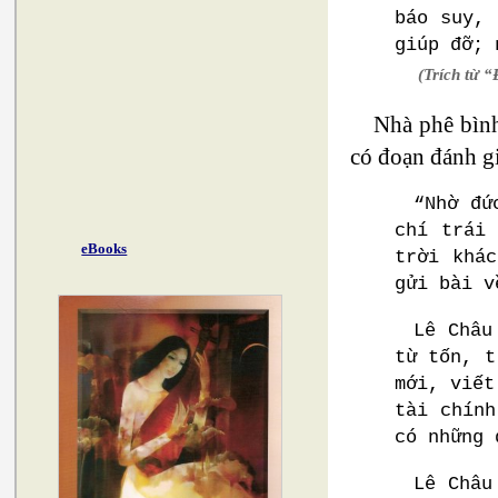
báo suy, 
giúp đỡ; 
(Trích từ “
Nhà phê bình
có đoạn đánh g
“Nhờ đứ
chí trái
eBooks
trời khá
gửi bài v
Lê Châu
từ tốn, t
mới, viết
tài chính
có những 
Lê Châu