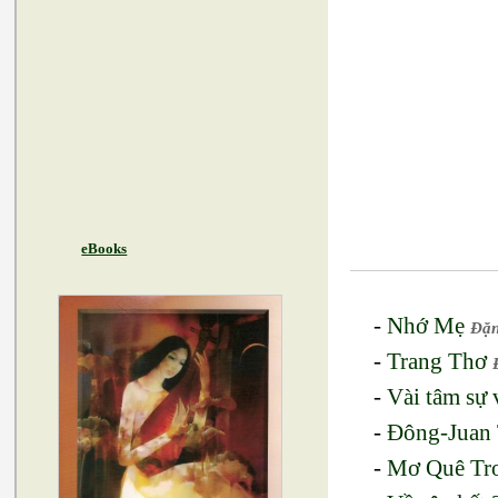
eBooks
-
Nhớ Mẹ
Đặn
-
Trang Thơ
-
Vài tâm sự
-
Đông-Juan 
-
Mơ Quê Tr