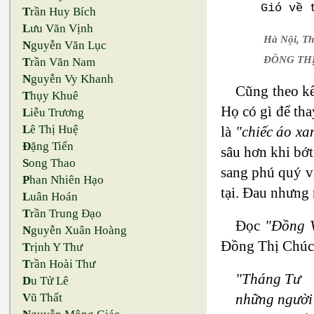
Gió về
T
rần Huy Bích
L
ưu Văn Vịnh
Hà Nội, T
N
guyễn Văn Lục
ĐỒNG TH
T
rần Văn Nam
N
guyễn Vy Khanh
Cũng theo kể
T
hụy Khuê
Họ có gì để tha
L
iễu Trương
L
ê Thị Huệ
là
"chiếc áo xa
Đ
ặng Tiến
sâu hơn khi bớt
S
ong Thao
sang phú quý v
P
han Nhiên Hạo
tại. Đau nhưng 
L
uân Hoán
T
rần Trung Đạo
Đọc
"Đồng 
N
guyễn Xuân Hoàng
Đồng Thị Chúc, 
T
rịnh Y Thư
T
rần Hoài Thư
"Tháng Tư
D
u Tử Lê
những người 
V
ũ Thất