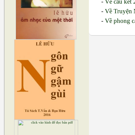
-
Về câu kết 
-
Về Truyện 
-
Về phong c