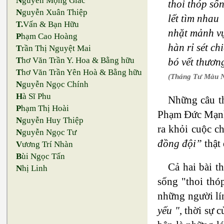
N
guyễn Mộng Giác
thoi thóp số
N
guyễn Xuân Thiệp
lết tìm nhau
T.
Vấn & Bạn Hữu
nhặt mảnh vụ
P
hạm Cao Hoàng
hàn rỉ sét ch
T
rần Thị Nguyệt Mai
T
hơ Văn Trần Y. Hoa & Bằng hữu
bó vết thươn
T
hơ Văn Trần Yên Hoà & Bằng hữu
(Tháng Tư Màu 
N
guyễn Ngọc Chính
H
à Sĩ Phu
Những câu th
P
hạm Thị Hoài
Phạm Đức Mạnh 
N
guyễn Huy Thiệp
ra khỏi cuộc c
N
guyễn Ngọc Tư
đồng đội”
thật 
V
ương Trí Nhàn
B
ùi Ngọc Tấn
Cả hai bài t
N
hị Linh
sống "thoi thó
những người lí
yếu "
, thời sự 