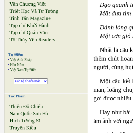
Dạo quanh t
V
ăn Chương Việt
T
riết Học Và Tư Tưởng
Mắt đưa tìm 
T
inh Tấn Magazine
T
ạp chí Khởi Hành
Đành lòng qu
T
ạp chí Quán Văn
Một cơn gió 
T
ô Thùy Yên Readers
Nhất là câu 
Tự Điển:
thêm chút hoan
•
Việt-Anh-Pháp
•
Hán Nôm
người, cùng hụt
•
Việt Nam Tự Điển
Một câu kết 
man, loãng chuy
Tác Phẩm
gợi được nhiều 
T
hiên Đô Chiếu
Hay như bài
N
am Quốc Sơn Hà
ám ảnh với ngư
H
ịch Tướng Sĩ
T
ruyện Kiều