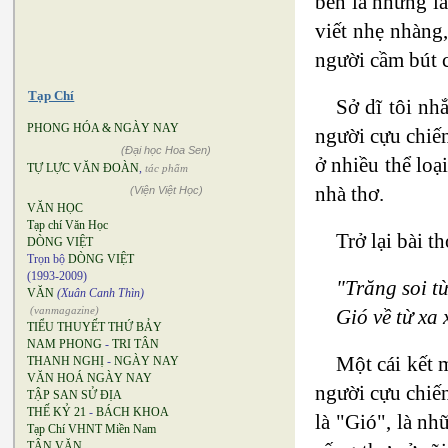
bên là những lá
viết nhẹ nhàng
người cầm bút c
Tạp Chí
Sở dĩ tôi nh
PHONG HÓA & NGÀY NAY
người cựu chiế
(Đại học Hoa Sen)
ở nhiều thể loạ
TỰ LỰC VĂN ĐOÀN
,
tác phẩm
nhà thơ.
(Viện Việt Học)
VĂN HỌC
Tạp chí Văn Học
Trở lại bài t
DÒNG VIỆT
Trọn bộ
DÒNG VIỆT
(1993-2009)
"Trăng soi từ
VĂN
(Xuân Canh Thìn)
(vanmagazine)
Gió về từ xa 
TIỂU THUYẾT THỨ BẢY
NAM PHONG
-
TRI TÂN
Một cái kết m
THANH NGHỊ
-
NGÀY NAY
VĂN HOÁ NGÀY NAY
người cựu chiến
TẬP SAN SỬ ĐỊA
THẾ KỶ 21
-
BÁCH KHOA
là "Gió", là nh
Tạp Chí VHNT Miền Nam
TÂN VĂN