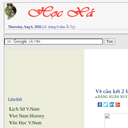
Thursday, Aug 6, 2026
(24 tháng 6 năm Ất Tỵ)
Về câu kết 2
ĐẶNG XUÂN XUY
Liên Kết
L
ịch Sử V.Nam
V
iet Nam History
V
ăn Học V.Nam