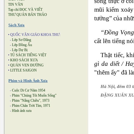
sống thực ở cõi
TIN VĂN
mũi kiếm xoáy 
Tạp chí ĐỌC VÀ VIẾT
THƯ QUÁN BẢN THẢO
tưởng” của nhữn
Sách Xưa
“Đồng Vọn
• QUỐC VĂN GIÁO KHOA THƯ:
cất lên tiếng n
-
Lớp Sơ Đẳng
-
Lớp Đồng Ấu
-
Lớp Dự Bị
Thật tiếc, k
•
TỦ SÁCH TIẾNG VIỆT
•
KHO SÁCH XƯA
gì da diết / 
•
QUÁN VEN ĐƯỜNG
•
LITTLE SAIGON
"thêm ấy" đã là
Phim và Hình Ảnh Xưa
Hà Nội, đêm 03 
-
Cuộc Di Cư Năm 1954
ĐẶNG XUÂN X
-
Phim "Chúng Tôi Muốn Sống"
-
Phim "Nắng Chiều", 1973
-
Phim Chân Trời Tím, 1971
-
Hình ảnh xưa