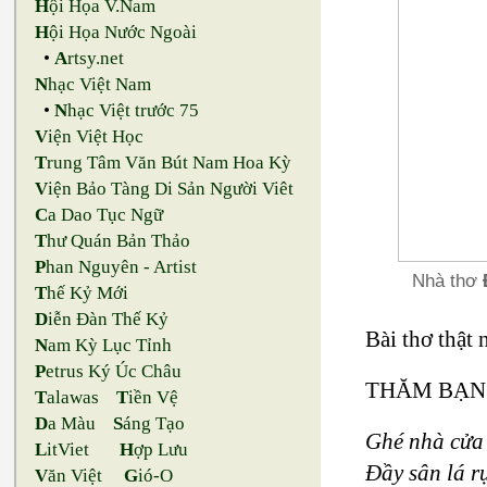
H
ội Họa V.Nam
H
ội Họa Nước Ngoài
•
A
rtsy.net
N
hạc Việt Nam
•
N
hạc Việt trước 75
V
iện Việt Học
T
rung Tâm Văn Bút Nam Hoa Kỳ
V
iện Bảo Tàng Di Sản Người Viêt
C
a Dao Tục Ngữ
T
hư Quán Bản Thảo
P
han Nguyên - Artist
Nhà thơ
T
hế Kỷ Mới
D
iễn Đàn Thế Kỷ
Bài thơ thật
N
am Kỳ Lục Tỉnh
P
etrus Ký Úc Châu
THĂM BẠN
T
alawas
T
iền Vệ
D
a Màu
S
áng Tạo
Ghé nhà cửa 
L
itViet
H
ợp Lưu
Đầy sân lá r
V
ăn Việt
G
ió-O