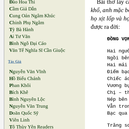
Bài thơ lấy 
Đ
ào Hoa Thi
C
ầm Giả Dẫn
khổ, anh mặc bô
C
ung Oán Ngâm Khúc
họ xịt lốp và
C
hinh Phụ Ngâm
được ra đời:
T
ỳ Bà Hành
A
i Tư Vãn
ĐỒNG VỌ
B
ình Ngô Đại Cáo
V
ăn Tế Nghĩa Sĩ Cần Giuộc
Hai ngươ
Ngồi bê
Tác Giả
Hai mái
N
guyễn Văn Vĩnh
Điểm bạ
H
ồ Biểu Chánh
Chiếc a
P
han Khôi
Vương bu
B
ích Khê
Chị – t
B
ình Nguyên Lộc
Nép bên
N
guyễn Văn Trung
Vẫn tro
D
oãn Quốc Sỹ
Bạc qua 
V
iên Linh
Trăng so
T
ô Thùy Yên Readers