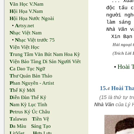
... Xuâ
V
ăn Học V.Nam
độc tấu 
H
ội Họa V.Nam
người ngh
H
ội Họa Nước Ngoài
làm sáng
•
A
rtsy.net
Nhà Văn
và
N
hạc Việt Nam
Xin Bạn
•
N
hạc Việt trước 75
Hải ngoại 
V
iện Việt Học
(Trích Lời
T
rung Tâm Văn Bút Nam Hoa Kỳ
V
iện Bảo Tàng Di Sản Người Viêt
•
Hoài 
C
a Dao Tục Ngữ
T
hư Quán Bản Thảo
P
han Nguyên - Artist
15.
Hoài Th
4
T
hế Kỷ Mới
(15 là thứ tự 
D
iễn Đàn Thế Kỷ
Nhà Văn
của Lý 
N
am Kỳ Lục Tỉnh
P
etrus Ký Úc Châu
T
alawas
T
iền Vệ
D
a Màu
S
áng Tạo
L
itViet
H
ợp Lưu