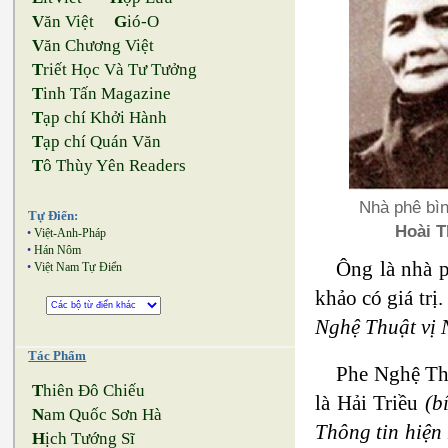
V
ăn Việt
G
ió-O
V
ăn Chương Việt
T
riết Học Và Tư Tưởng
T
inh Tấn Magazine
T
ạp chí Khởi Hành
T
ạp chí Quán Văn
T
ô Thùy Yên Readers
Nhà phê bìn
Tự Điển:
Hoài T
•
Việt-Anh-Pháp
•
Hán Nôm
Ông là nhà p
•
Việt Nam Tự Điển
khảo có giá tr
Nghệ Thuật vị 
Tác Phẩm
Phe Nghệ Thu
T
hiên Đô Chiếu
là Hải Triều
(b
N
am Quốc Sơn Hà
Thông tin hiện
H
ịch Tướng Sĩ