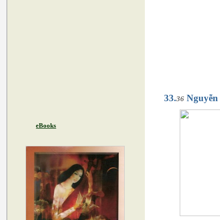
33.
Nguyễn 
36
eBooks