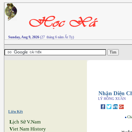
Sunday, Aug 9, 2026
(27 tháng 6 năm Ất Tỵ)
Nhận Diện Ch
LÝ HỒNG XUÂN
Liên Kết
Ch
L
ịch Sử V.Nam
V
iet Nam History