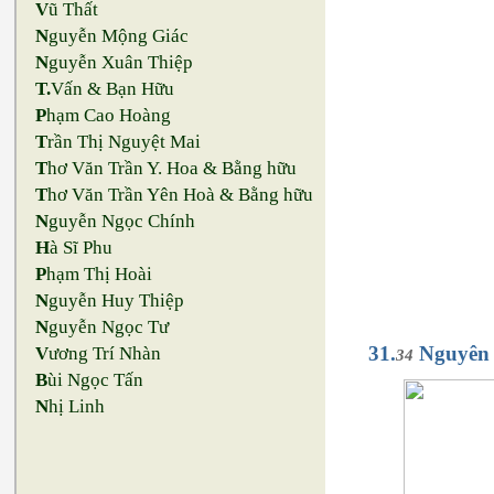
V
ũ Thất
N
guyễn Mộng Giác
N
guyễn Xuân Thiệp
T.
Vấn & Bạn Hữu
P
hạm Cao Hoàng
T
rần Thị Nguyệt Mai
T
hơ Văn Trần Y. Hoa & Bằng hữu
T
hơ Văn Trần Yên Hoà & Bằng hữu
N
guyễn Ngọc Chính
H
à Sĩ Phu
P
hạm Thị Hoài
N
guyễn Huy Thiệp
N
guyễn Ngọc Tư
31.
Nguyên
V
ương Trí Nhàn
34
B
ùi Ngọc Tấn
N
hị Linh