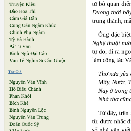
từ bỏ quan đi
T
ruyện Kiều
Đ
ào Hoa Thi
Dương thời bấy
C
ầm Giả Dẫn
trung thành, mẫ
C
ung Oán Ngâm Khúc
C
hinh Phụ Ngâm
Ông đặc biệt
T
ỳ Bà Hành
Nghệ thuật nư
A
i Tư Vãn
tự do, đi ra n
B
ình Ngô Đại Cáo
làm công tác V
V
ăn Tế Nghĩa Sĩ Cần Giuộc
Tác Giả
Thơ xưa yêu 
Mây, Nước, T
N
guyễn Văn Vĩnh
H
ồ Biểu Chánh
Nay ở trong 
P
han Khôi
Nhà thơ cũng
B
ích Khê
B
ình Nguyên Lộc
Từ đây, trên
N
guyễn Văn Trung
từ, được nhắc 
D
oãn Quốc Sỹ
số nhà văn viế