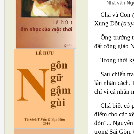
Nhà văn
Ng
Cha và Con
Xung Đột
(truy
Ông trưởng t
đất công giáo 
Trong thời k
Sau chiến tr
lẫn nhân cách. 
chỉ vì cá nhân 
Chả biết có 
điểm cho các xế
đòn"... Nguyễn 
trong Sài Gòn, 