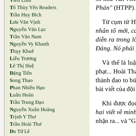
V
iên Linh
Phán"
(HTPP).
T
ô Thùy Yên Readers
T
rần Huy Bích
Từ cụm từ H
L
ưu Văn Vịnh
N
guyễn Văn Lục
nhân tố mới, c
T
rần Văn Nam
diễn ra trong l
N
guyễn Vy Khanh
Đảng. Nó phải 
T
hụy Khuê
L
iễu Trương
Và thế là luậ
L
ê Thị Huệ
phạt... Hoài Th
Đ
ặng Tiến
thành đao to bú
S
ong Thao
P
han Nhiên Hạo
bài viết của độ
L
uân Hoán
T
rần Trung Đạo
Khi được đọ
N
guyễn Xuân Hoàng
hai viết về mìn
T
rịnh Y Thư
nhận ra... và 
T
rần Hoài Thư
D
u Tử Lê