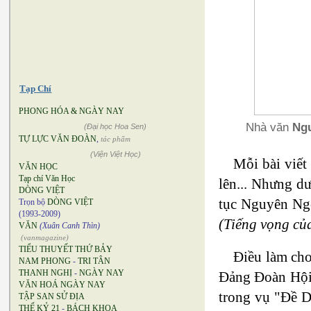
Tạp Chí
PHONG HÓA & NGÀY NAY
Nhà văn
Ng
(Đại học Hoa Sen)
TỰ LỰC VĂN ĐOÀN
,
tác phẩm
(Viện Việt Học)
Mỗi bài viết
VĂN HỌC
Tạp chí Văn Học
lên... Nhưng d
DÒNG VIỆT
tục Nguyên Ngọ
Trọn bộ
DÒNG VIỆT
(1993-2009)
(Tiếng vọng củ
VĂN
(Xuân Canh Thìn)
(vanmagazine)
TIỂU THUYẾT THỨ BẢY
Điều làm cho
NAM PHONG
-
TRI TÂN
THANH NGHỊ
-
NGÀY NAY
Đảng Đoàn Hội N
VĂN HOÁ NGÀY NAY
trong vụ "Đề D
TẬP SAN SỬ ĐỊA
THẾ KỶ 21
-
BÁCH KHOA