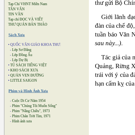
thư gửi Bộ Chín
Tạp Chí VHNT Miền Nam
TÂN VĂN
TIN VĂN
Giới lãnh đạ
Tạp chí ĐỌC VÀ VIẾT
đàn của chế độ
THƯ QUÁN BẢN THẢO
tuần báo Văn 
Sách Xưa
sau này...)
.
• QUỐC VĂN GIÁO KHOA THƯ:
-
Lớp Sơ Đẳng
-
Lớp Đồng Ấu
Tác giả của 
-
Lớp Dự Bị
Quảng, Rừng 
•
TỦ SÁCH TIẾNG VIỆT
•
KHO SÁCH XƯA
trái với ý của
•
QUÁN VEN ĐƯỜNG
•
LITTLE SAIGON
hạn cấm kỵ của
Phim và Hình Ảnh Xưa
-
Cuộc Di Cư Năm 1954
-
Phim "Chúng Tôi Muốn Sống"
-
Phim "Nắng Chiều", 1973
-
Phim Chân Trời Tím, 1971
-
Hình ảnh xưa