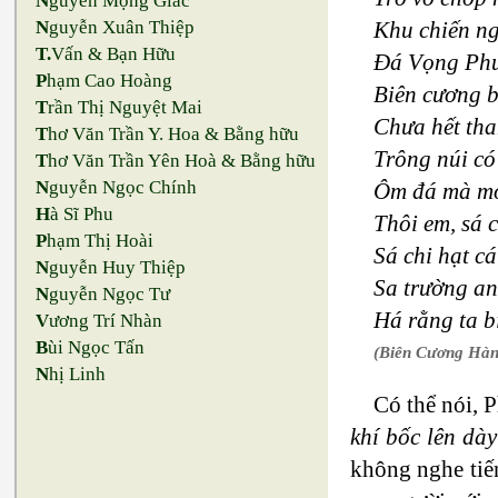
N
guyễn Mộng Giác
Khu chiến ng
N
guyễn Xuân Thiệp
T.
Vấn & Bạn Hữu
Đá Vọng Phu
P
hạm Cao Hoàng
Biên cương b
T
rần Thị Nguyệt Mai
Chưa hết th
T
hơ Văn Trần Y. Hoa & Bằng hữu
Trông núi có
T
hơ Văn Trần Yên Hoà & Bằng hữu
N
guyễn Ngọc Chính
Ôm đá mà mơ
H
à Sĩ Phu
Thôi em, sá 
P
hạm Thị Hoài
Sá chi hạt cá
N
guyễn Huy Thiệp
Sa trường an
N
guyễn Ngọc Tư
Há rằng ta b
V
ương Trí Nhàn
B
ùi Ngọc Tấn
(Biên Cương Hà
N
hị Linh
Có thể nói, 
khí bốc lên dà
không nghe tiếng