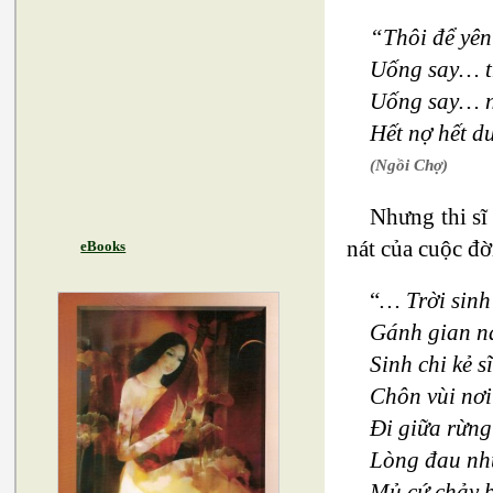
“Thôi để yên
Uống say… t
Uống say… n
Hết nợ hết d
(Ngồi Chợ)
Nhưng thi sĩ 
nát của cuộc đơ
eBooks
“
… Trời sinh
Gánh gian n
Sinh chi kẻ s
Chôn vùi nơ
Đi giữa rừng
Lòng đau như
Mủ cứ chảy 