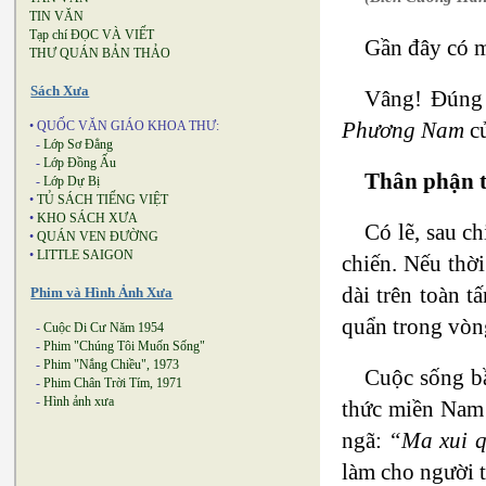
TIN VĂN
Tạp chí ĐỌC VÀ VIẾT
Gần đây có m
THƯ QUÁN BẢN THẢO
Sách Xưa
Vâng! Đúng v
Phương Nam
cu
• QUỐC VĂN GIÁO KHOA THƯ:
-
Lớp Sơ Đẳng
-
Lớp Đồng Ấu
Thân phận tr
-
Lớp Dự Bị
•
TỦ SÁCH TIẾNG VIỆT
•
KHO SÁCH XƯA
Có lẽ, sau c
•
QUÁN VEN ĐƯỜNG
•
LITTLE SAIGON
chiến. Nếu thờ
dài trên toàn t
Phim và Hình Ảnh Xưa
quẩn trong vòng
-
Cuộc Di Cư Năm 1954
-
Phim "Chúng Tôi Muốn Sống"
-
Phim "Nắng Chiều", 1973
Cuộc sống bầ
-
Phim Chân Trời Tím, 1971
-
Hình ảnh xưa
thức miền Nam s
ngã:
“Ma xui q
làm cho người 