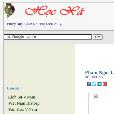
Friday, Aug 7, 2026
(25 tháng 6 năm Ất Tỵ)
Phạm Ngọc L
ĐỖ TRƯỜNG
Liên Kết
L
ịch Sử V.Nam
V
iet Nam History
V
ăn Học V.Nam