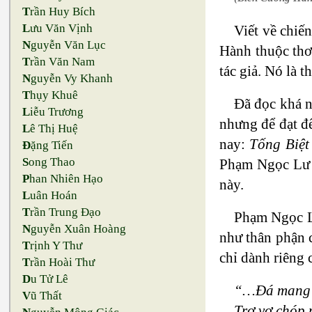
T
rần Huy Bích
L
ưu Văn Vịnh
Viết về chiế
N
guyễn Văn Lục
Hành thuộc thơ 
T
rần Văn Nam
tác giả. Nó là 
N
guyễn Vy Khanh
T
hụy Khuê
Đã đọc khá 
L
iễu Trương
nhưng để đạt đê
L
ê Thị Huệ
nay:
Tống Biệ
Đ
ặng Tiến
S
ong Thao
Phạm Ngọc Lư
P
han Nhiên Hạo
này.
L
uân Hoán
T
rần Trung Đạo
Phạm Ngọc Lư
N
guyễn Xuân Hoàng
như thân phận co
T
rịnh Y Thư
chỉ dành riêng 
T
rần Hoài Thư
D
u Tử Lê
“…Đá mang d
V
ũ Thất
Trơ vơ chóp 