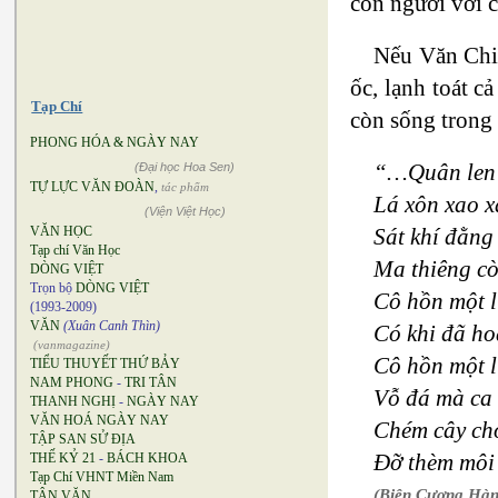
con người với 
Nếu Văn Chiê
ốc, lạnh toát 
Tạp Chí
còn sống trong
PHONG HÓA & NGÀY NAY
“…Quân len l
(Đại học Hoa Sen)
TỰ LỰC VĂN ĐOÀN
,
tác phẩm
Lá xôn xao 
(Viện Việt Học)
Sát khí đằn
VĂN HỌC
Tạp chí Văn Học
Ma thiêng cò
DÒNG VIỆT
Trọn bộ
DÒNG VIỆT
Cô hồn một l
(1993-2009)
VĂN
(Xuân Canh Thìn)
Có khi đã h
(vanmagazine)
Cô hồn một l
TIỂU THUYẾT THỨ BẢY
NAM PHONG
-
TRI TÂN
Vỗ đá mà ca
THANH NGHỊ
-
NGÀY NAY
VĂN HOÁ NGÀY NAY
Chém cây cho
TẬP SAN SỬ ĐỊA
Đỡ thèm môi
THẾ KỶ 21
-
BÁCH KHOA
Tạp Chí VHNT Miền Nam
(Biên Cương Hà
TÂN VĂN