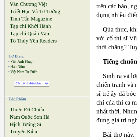
V
ăn Chương Việt
trên các báo, 
T
riết Học Và Tư Tưởng
dụng nhiều điể
T
inh Tấn Magazine
T
ạp chí Khởi Hành
Qủa thực, kh
T
ạp chí Quán Văn
với cố thi sĩ 
T
ô Thùy Yên Readers
thời chăng? Tuy 
Tự Điển:
Tiếng chuôn
•
Việt-Anh-Pháp
•
Hán Nôm
•
Việt Nam Tự Điển
Sinh ra và lơ
chiến tranh và 
sĩ trẻ ấy đã 
Tác Phẩm
chỉ của thi ca m
T
hiên Đô Chiếu
nhất thời. Nhưn
N
am Quốc Sơn Hà
đựng giá trị ng
H
ịch Tướng Sĩ
T
ruyện Kiều
Bài thơ này