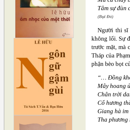
Tâm sự đùn 
(Bụi Đỏ)
Người thi si
không lối. Sự đ
trước mặt, mà 
Tháp của Phạm
phận bèo bọt cu
“… Đồng khô
Mây hoang ủ 
Chân trời d
Cố hương thă
Giang hà im 
Tha phương 