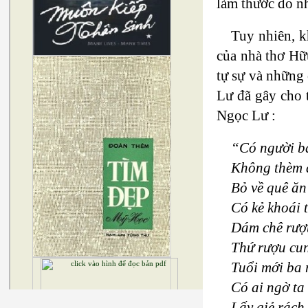
làm thước đo nh
Tuy nhiên, khi
của nhà thơ H
tự sự và những
Lư đã gây cho tô
Ngọc Lư :
“Có người b
Không thèm 
Bỏ về quê ăn
Có kẻ khoái 
Dám chê rượ
Thứ rượu cun
Tuổi mới ba
Có ai ngờ ta
Lấy giẻ rách 