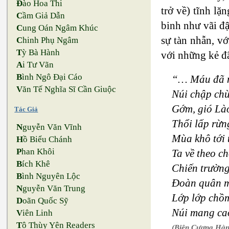
Đ
ào Hoa Thi
trở về) tĩnh l
C
ầm Giả Dẫn
binh như vãi đậu“
C
ung Oán Ngâm Khúc
sự tàn nhẫn, vơ
C
hinh Phụ Ngâm
T
ỳ Bà Hành
với những kẻ đa
A
i Tư Vãn
B
ình Ngô Đại Cáo
“… Máu đã n
V
ăn Tế Nghĩa Sĩ Cần Giuộc
Núi chập ch
Gớm, gió Lào
Tác Giả
Thổi lấp rừn
N
guyễn Văn Vĩnh
Mùa khô tới 
H
ồ Biểu Chánh
P
han Khôi
Ta về theo c
B
ích Khê
Chiến trường
B
ình Nguyên Lộc
Đoàn quân m
N
guyễn Văn Trung
Lớp lớp chồm
D
oãn Quốc Sỹ
Núi mang ca
V
iên Linh
T
ô Thùy Yên Readers
(Biên Cương Hà