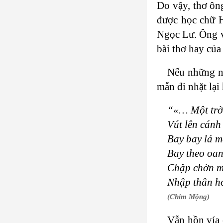
Do vậy, thơ ông 
được học chữ Ha
Ngọc Lư. Ông viế
bài thơ hay của
Nếu những n
mẫn đi nhặt lại
“«… Một trờ
Vút lên cánh
Bay bay lá 
Bay theo oan
Chập chờn m
Nhập thân h
(Chim Mộng)
Vẫn hồn vía 