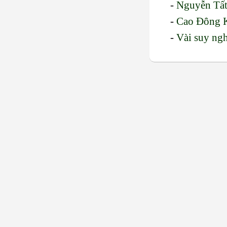
-
Nguyễn Tất N
-
Cao Đông Kha
-
Vài suy ng