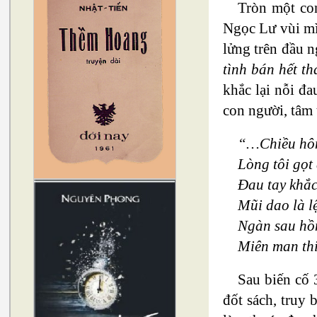
Tròn một co
Ngọc Lư vùi mì
lửng trên đầu n
tình bán hết t
khắc lại nỗi đ
con người, tâm 
“…Chiều hôm
Lòng tôi gọt
Đau tay khắc
Mũi dao là l
Ngàn sau hồ
Miên man th
Sau biến cố 3
đốt sách, truy 