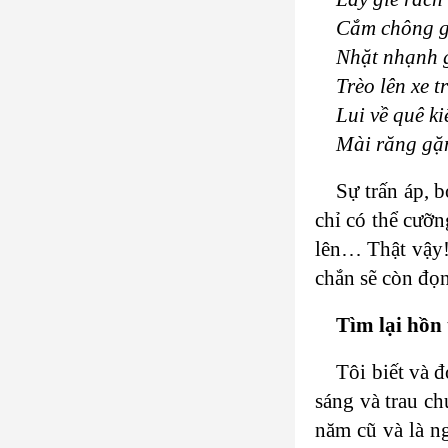
Cắm chông g
Nhặt nhạnh g
Trèo lên xe t
Lui về quê k
Mài răng gặ
Sự trấn áp, 
chỉ có thể cươ
lên… Thật vậy! 
chắn sẽ còn đọ
Tìm lại hồn
Tôi biết và
sáng và trau ch
năm cũ và là 