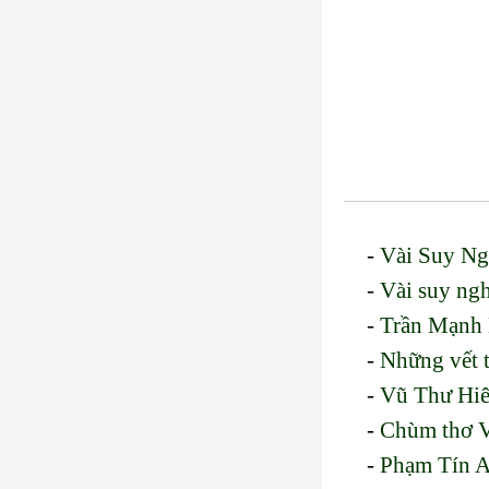
-
Vài Suy Ng
-
Vài suy ng
-
Trần Mạnh 
-
Những vết 
-
Vũ Thư Hiê
-
Chùm thơ V
-
Phạm Tín A