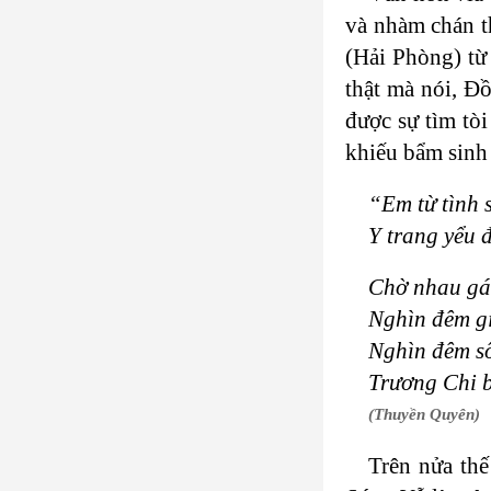
và nhàm chán t
(Hải Phòng) từ
thật mà nói, Đ
được sự tìm to
khiếu bẩm sinh 
“Em từ tình 
Y trang yểu 
Chờ nhau gá
Nghìn đêm gi
Nghìn đêm s
Trương Chi b
(Thuyền Quyên)
Trên nửa thê