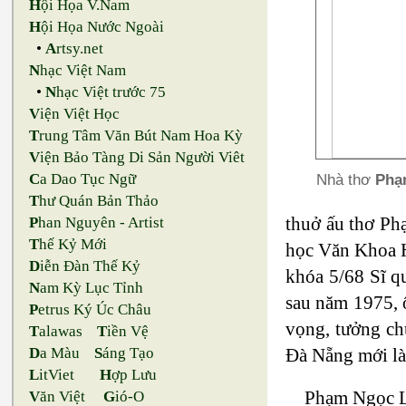
H
ội Họa V.Nam
H
ội Họa Nước Ngoài
•
A
rtsy.net
N
hạc Việt Nam
•
N
hạc Việt trước 75
V
iện Việt Học
T
rung Tâm Văn Bút Nam Hoa Kỳ
V
iện Bảo Tàng Di Sản Người Viêt
Nhà thơ
Phạ
C
a Dao Tục Ngữ
T
hư Quán Bản Thảo
thuở ấu thơ Ph
P
han Nguyên - Artist
T
hế Kỷ Mới
học Văn Khoa Huế
D
iễn Đàn Thế Kỷ
khóa 5/68 Sĩ qu
N
am Kỳ Lục Tỉnh
sau năm 1975, ông
P
etrus Ký Úc Châu
vọng, tưởng chư
T
alawas
T
iền Vệ
Đà Nẵng mới la
D
a Màu
S
áng Tạo
L
itViet
H
ợp Lưu
Phạm Ngọc Lư
V
ăn Việt
G
ió-O