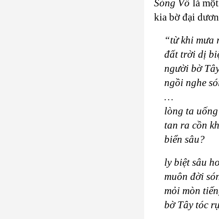
Sóng Vỗ
là một
kia bờ đại dươn
“từ khi mưa 
đất trời dị b
người bờ Tây
ngồi nghe só
…
lòng ta uống
tan ra cồn k
biển sâu?
ly biệt sâu h
muôn đời só
mỏi mòn tiế
bờ Tây tóc 