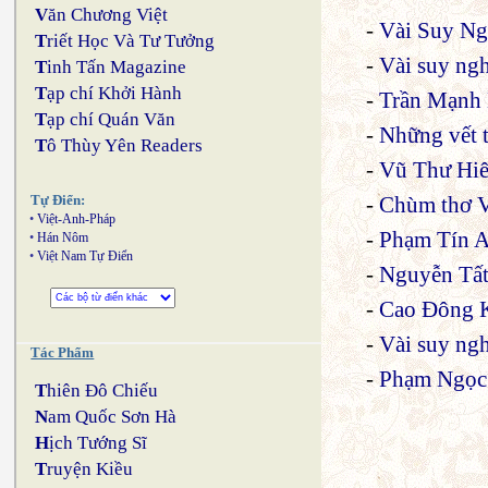
V
ăn Chương Việt
-
Vài Suy Ng
T
riết Học Và Tư Tưởng
-
Vài suy ng
T
inh Tấn Magazine
T
ạp chí Khởi Hành
-
Trần Mạnh 
T
ạp chí Quán Văn
-
Những vết 
T
ô Thùy Yên Readers
-
Vũ Thư Hiê
-
Chùm thơ V
Tự Điển:
•
Việt-Anh-Pháp
-
Phạm Tín A
•
Hán Nôm
•
Việt Nam Tự Điển
-
Nguyễn Tất N
-
Cao Đông Kha
-
Vài suy ng
Tác Phẩm
-
Phạm Ngọc
T
hiên Đô Chiếu
N
am Quốc Sơn Hà
H
ịch Tướng Sĩ
T
ruyện Kiều