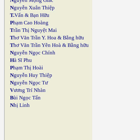
N
guyễn Mộng Giác
N
guyễn Xuân Thiệp
T.
Vấn & Bạn Hữu
P
hạm Cao Hoàng
T
rần Thị Nguyệt Mai
T
hơ Văn Trần Y. Hoa & Bằng hữu
T
hơ Văn Trần Yên Hoà & Bằng hữu
N
guyễn Ngọc Chính
H
à Sĩ Phu
P
hạm Thị Hoài
N
guyễn Huy Thiệp
N
guyễn Ngọc Tư
V
ương Trí Nhàn
B
ùi Ngọc Tấn
N
hị Linh