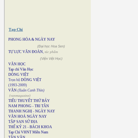
Tạp Chí
PHONG HÓA & NGÀY NAY
(Đại học Hoa Sen)
TỰ LỰC VĂN ĐOÀN
,
tác phẩm
(Viện Việt Học)
VĂN HỌC
Tạp chí Văn Học
DÒNG VIỆT
Trọn bộ
DÒNG VIỆT
(1993-2009)
VĂN
(Xuân Canh Thìn)
(vanmagazine)
TIỂU THUYẾT THỨ BẢY
NAM PHONG
-
TRI TÂN
THANH NGHỊ
-
NGÀY NAY
VĂN HOÁ NGÀY NAY
TẬP SAN SỬ ĐỊA
THẾ KỶ 21
-
BÁCH KHOA
Tạp Chí VHNT Miền Nam
TÂN VĂN