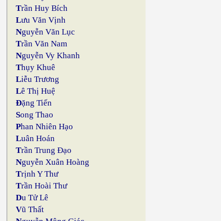
T
rần Huy Bích
L
ưu Văn Vịnh
N
guyễn Văn Lục
T
rần Văn Nam
N
guyễn Vy Khanh
T
hụy Khuê
L
iễu Trương
L
ê Thị Huệ
Đ
ặng Tiến
S
ong Thao
P
han Nhiên Hạo
L
uân Hoán
T
rần Trung Đạo
N
guyễn Xuân Hoàng
T
rịnh Y Thư
T
rần Hoài Thư
D
u Tử Lê
V
ũ Thất