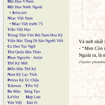
H
ội Họa V.Nam
H
ội Họa Nước Ngoài
•
A
rtsy.net
N
hạc Việt Nam
•
N
hạc Việt trước 75
V
iện Việt Học
T
rung Tâm Văn Bút Nam Hoa Kỳ
V
iện Bảo Tàng Di Sản Người Viêt
Và mới nhất 
C
a Dao Tục Ngữ
- “Men Còn 
T
hư Quán Bản Thảo
Ngoài ra, là 
P
han Nguyên - Artist
(Nguồn: phamtin
T
hế Kỷ Mới
D
iễn Đàn Thế Kỷ
N
am Kỳ Lục Tỉnh
P
etrus Ký Úc Châu
T
alawas
T
iền Vệ
D
a Màu
S
áng Tạo
L
itViet
H
ợp Lưu
V
ăn Việt
G
ió-O