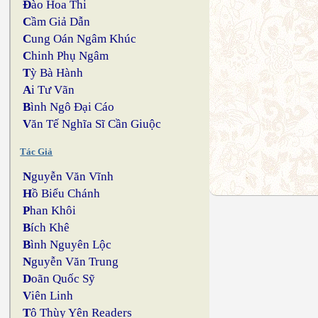
Đ
ào Hoa Thi
C
ầm Giả Dẫn
C
ung Oán Ngâm Khúc
C
hinh Phụ Ngâm
T
ỳ Bà Hành
A
i Tư Vãn
B
ình Ngô Đại Cáo
V
ăn Tế Nghĩa Sĩ Cần Giuộc
Tác Giả
N
guyễn Văn Vĩnh
H
ồ Biểu Chánh
P
han Khôi
B
ích Khê
B
ình Nguyên Lộc
N
guyễn Văn Trung
D
oãn Quốc Sỹ
V
iên Linh
T
ô Thùy Yên Readers