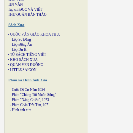
TIN VĂN
Tạp chí ĐỌC VÀ VIẾT
THƯ QUÁN BẢN THẢO
Sách Xưa
• QUỐC VĂN GIÁO KHOA THƯ:
-
Lớp Sơ Đẳng
-
Lớp Đồng Ấu
-
Lớp Dự Bị
•
TỦ SÁCH TIẾNG VIỆT
•
KHO SÁCH XƯA
•
QUÁN VEN ĐƯỜNG
•
LITTLE SAIGON
Phim và Hình Ảnh Xưa
-
Cuộc Di Cư Năm 1954
-
Phim "Chúng Tôi Muốn Sống"
-
Phim "Nắng Chiều", 1973
-
Phim Chân Trời Tím, 1971
-
Hình ảnh xưa