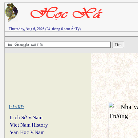
Thursday, Aug 6, 2026
(24 tháng 6 năm Ất Tỵ)
Liên Kết
L
ịch Sử V.Nam
V
iet Nam History
V
ăn Học V.Nam