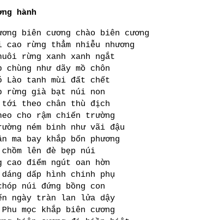
ơng hành
ương biên cương chào biên cương
i cao rừng thẳm nhiễu nhương
nuôi rừng xanh xanh ngắt
p chùng như dãy mồ chôn
ó Lào tanh mùi đất chết
p rừng già bạt núi non
 tới theo chân thù địch
heo cho rậm chiến trường
rường ném binh như vãi đậu
ân ma bay khắp bốn phương
 chồm lên đè bẹp núi
g cao điểm ngút oan hờn
 dáng dấp hình chinh phụ
chóp núi đứng bồng con
ến ngày tràn lan lửa dậy
 Phu mọc khắp biên cương