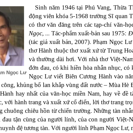
Sinh năm 1946 tại Phú Vang, Thừa T
động viên khóa 5-1968 trường Sĩ quan Tr
có thơ văn đăng trên các tạp-chí văn-h
Ngọc
, ... Tác-phẩm xuất-bản sau 1975:
Đ
(tác giả xuất bản, 2007). Phạm Ngọc Lư
thơ Hành thuộc thơ xuất xứ từ Trung Hoa
và thường dài hơi. Với nhà thơ Việt-Na
đớn đau, có khi hiền hòa nhẫn nhục, có 
m Ngọc Lư
Ngọc Lư viết Biên Cương Hành vào năm 
 công, khủng bố lan khắp vùng đất nước – Mùa Hè Đ
Hành hay nhất của văn-học miền Nam, hay về đề tài
 với hành trang và xuất xứ cổ điển, lời thơ trang trọn
g chuông chiêu hồn từ chiến trường. Những tàn nhẫ
 đau tận cùng của người lính, của con người Việt-Na
́n huynh đệ tương tàn. Với người lính Phạm Ngọc L