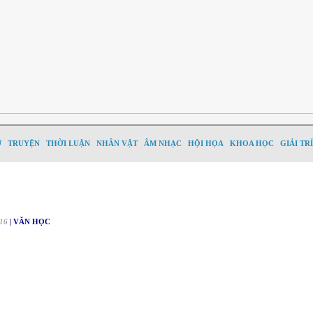
Ơ
TRUYỆN
THỜI LUẬN
NHÂN VẬT
ÂM NHẠC
HỘI HỌA
KHOA HỌC
GIẢI TRÍ
16
| VĂN HỌC