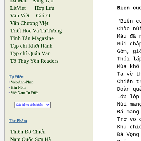
D
a Màu
S
áng Tạo
Biên cư
L
itViet
H
ợp Lưu
V
ăn Việt
G
ió-O
"Biên c
V
ăn Chương Việt
Chào nú
T
riết Học Và Tư Tưởng
Máu đã 
T
inh Tấn Magazine
Núi chậ
T
ạp chí Khởi Hành
Gớm, gi
T
ạp chí Quán Văn
Thổi lấ
T
ô Thùy Yên Readers
Mùa khô
Ta về t
Tự Điển:
Chiến t
•
Việt-Anh-Pháp
•
Hán Nôm
Đoàn qu
•
Việt Nam Tự Điển
Lớp lớp
Núi man
Đá mang
Trơ vơ 
Tác Phẩm
Khu chi
T
hiên Đô Chiếu
Đá Vọng
N
am Quốc Sơn Hà