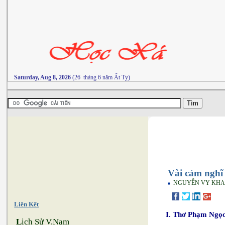
Saturday, Aug 8, 2026
(26 tháng 6 năm Ất Tỵ)
Vài cảm nghĩ
NGUYỄN VY KH
Liên Kết
I. Thơ Phạm Ngọc
L
ịch Sử V.Nam