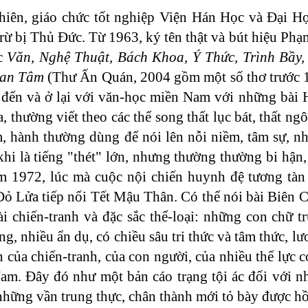
hiên, giáo chức tốt nghiệp Viện Hán Học và Đại H
ừ bị Thủ Đức. Từ 1963, ký tên thật và bút hiệu Phạ
ọc
Văn, Nghệ Thuật, Bách Khoa, Ý Thức, Trình Bầy,
an Tâm
(Thư Ấn Quán, 2004 gồm một số thơ trước 
 đến và ở lại với văn-học miền Nam với những bài 
, thường viết theo các thể song thất lục bát, thất n
m, hành thường dùng để nói lên nỗi niềm, tâm sự, nh
khi là tiếng "thét" lớn, nhưng thường thường bi hận
1972, lúc mà cuộc nội chiến huynh đệ tương tàn 
ỏ Lửa tiếp nối Tết Mậu Thân. Có thể nói bài Biên
 chiến-tranh và đặc sắc thể-loại: những con chữ t
g, nhiều ẩn dụ, có chiều sâu tri thức và tâm thức, lươ
n của chiến-tranh, của con người, của nhiều thế lực có
m. Đây đó như một bản cáo trạng tội ác đối với nh
ư, những vần trung thực, chân thành mới tỏ bày được h