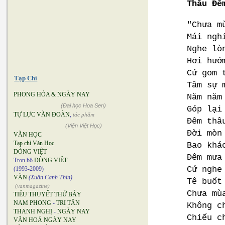
Thâu Đê
"Chưa m
Mái ngh
Nghe lò
Hơi hướ
Cứ gom 
Tạp Chí
Tâm sự 
PHONG HÓA & NGÀY NAY
Năm năm
(Đại học Hoa Sen)
Góp lại
TỰ LỰC VĂN ĐOÀN
,
tác phẩm
Đêm thâ
(Viện Việt Học)
Đời mòn
VĂN HỌC
Tạp chí Văn Học
Bao khá
DÒNG VIỆT
Đêm mưa
Trọn bộ
DÒNG VIỆT
Cứ nghe
(1993-2009)
VĂN
(Xuân Canh Thìn)
Tê buốt
(vanmagazine)
Chưa mù
TIỂU THUYẾT THỨ BẢY
NAM PHONG
-
TRI TÂN
Không c
THANH NGHỊ
-
NGÀY NAY
Chiếu c
VĂN HOÁ NGÀY NAY