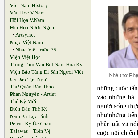
V
iet Nam History
V
ăn Học V.Nam
H
ội Họa V.Nam
H
ội Họa Nước Ngoài
•
A
rtsy.net
N
hạc Việt Nam
•
N
hạc Việt trước 75
V
iện Việt Học
T
rung Tâm Văn Bút Nam Hoa Kỳ
V
iện Bảo Tàng Di Sản Người Viêt
Nhà thơ
Phạ
C
a Dao Tục Ngữ
T
hư Quán Bản Thảo
những cuộc tấn
P
han Nguyên - Artist
vào những bài 
T
hế Kỷ Mới
người sống thực,
D
iễn Đàn Thế Kỷ
như những tiến
N
am Kỳ Lục Tỉnh
phẫn uất và nỗi
P
etrus Ký Úc Châu
T
alawas
T
iền Vệ
cuộc nội chiê