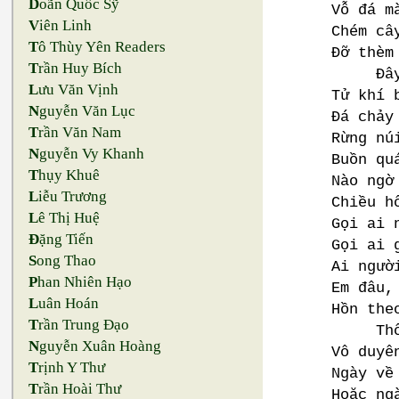
D
oãn Quốc Sỹ
Vỗ đá m
V
iên Linh
Chém câ
T
ô Thùy Yên Readers
Đỡ thèm
T
rần Huy Bích
Đây bi
L
ưu Văn Vịnh
Tử khí 
N
guyễn Văn Lục
Đá chảy
T
rần Văn Nam
Rừng nú
N
guyễn Vy Khanh
Buồn qu
T
hụy Khuê
Nào ngờ
L
iễu Trương
Chiều h
L
ê Thị Huệ
Gọi ai 
Đ
ặng Tiến
Gọi ai 
S
ong Thao
Ai ngườ
P
han Nhiên Hạo
Em đâu,
L
uân Hoán
Hồn the
T
rần Trung Đạo
Thôi e
N
guyễn Xuân Hoàng
Vô duyê
T
rịnh Y Thư
Ngày về
T
rần Hoài Thư
Hoặc ng