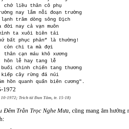
, chớ liều thân cô phụ
rường nay lắm nỗi đoạn trường
 lạnh trăm dòng sông Dịch
a đời nay cả vạn muôn
mình ta xuôi biên tái
hứ bất phục phản” là thường!
, còn chi ta mà đợi
: thân cạn máu khô xương
: hôn lễ hay tang lễ
 buổi chinh chiến tang thương
 kiếp cây rừng đá núi
ăm hồn quanh quẩn biên cương".
 5-1972
 10-1972; Trích từ Đan Tâm, tr. 15-18)
u Đêm Trằn Trọc Nghe Mưa
, cũng mang âm hưởng nh
h: