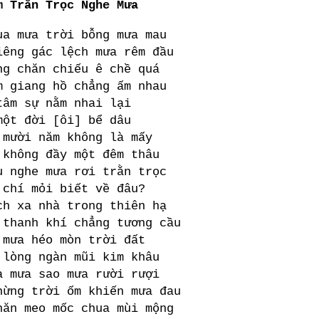
m Trằn Trọc Nghe Mưa
ùa mưa trời bỗng mưa mau
iêng gác lệch mưa rêm đầu
ng chăn chiếu ê chề quá
m giang hồ chẳng ấm nhau
tâm sự nằm nhai lại
một đời [ôi] bể dâu
 mười năm không là mấy
 không đầy một đêm thâu
u nghe mưa rơi trằn trọc
 chí mỏi biết về đâu?
ch xa nhà trong thiên hạ
 thanh khí chẳng tương cầu
 mưa héo mòn trời đất
 lòng ngàn mũi kim khâu
a mưa sao mưa rười rượi
hừng trời ốm khiến mưa đau
hăn meo mốc chua mùi mộng