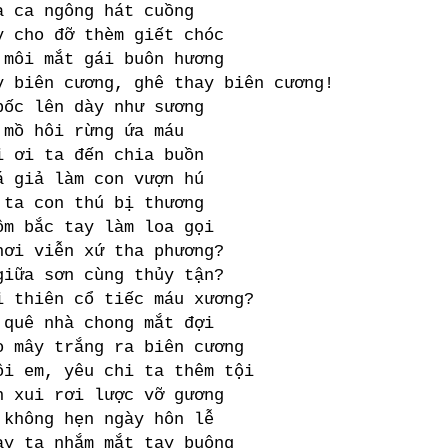
à ca ngông hát cuồng
y cho đỡ thèm giết chóc
 môi mắt gái buôn hương
ên cương, ghê thay biên cương!
bốc lên dày như sương
 mồ hôi rừng ứa máu
i ơi ta đến chia buồn
á giả làm con vượn hú
 ta con thú bị thương
ôm bắc tay làm loa gọi
nơi viễn xứ tha phương?
giữa sơn cùng thủy tận?
i thiên cổ tiếc máu xương?
 quê nhà chong mắt đợi
o mây trắng ra biên cương
m, yêu chi ta thêm tội
n xui rơi lược vỡ gương
 không hẹn ngày hôn lễ
ày ta nhắm mắt tay buông