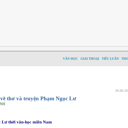
VĂN HỌC
GIAI THOẠI
TIỂU LUÂN
TH
30-06-20
 về thơ và truyện Phạm Ngọc Lư
ANH
 Lư thời văn-học miền Nam