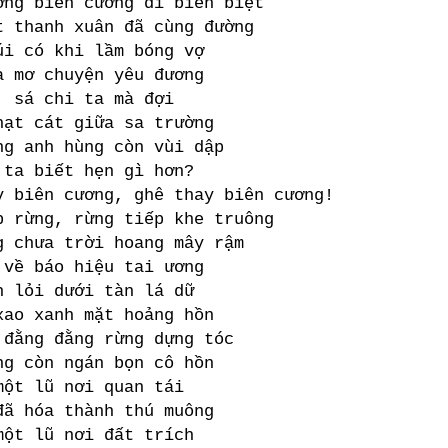
ơng biên cương đi biền biệt
t thanh xuân đã cùng đường
úi có khi lầm bóng vợ
à mơ chuyện yêu đương
, sá chi ta mà đợi
hạt cát giữa sa trường
ng anh hùng còn vùi dập
 ta biết hẹn gì hơn?
ên cương, ghê thay biên cương!
p rừng, rừng tiếp khe truông
g chưa trời hoang mây rậm
 về báo hiệu tai ương
n lỏi dưới tàn lá dữ
xao xanh mặt hoảng hồn
 đằng đằng rừng dựng tóc
ng còn ngán bọn cô hồn
một lũ nơi quan tái
đã hóa thành thú muông
một lũ nơi đất trích