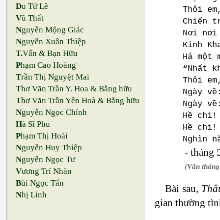
D
u Tử Lê
Thôi em
V
ũ Thất
Chiến t
N
guyễn Mộng Giác
Nơi nơi
N
guyễn Xuân Thiệp
Kinh Kh
T.
Vấn & Bạn Hữu
Há một 
P
hạm Cao Hoàng
“Nhất k
T
rần Thị Nguyệt Mai
Thôi em
T
hơ Văn Trần Y. Hoa & Bằng hữu
Ngày về
T
hơ Văn Trần Yên Hoà & Bằng hữu
Ngày về
N
guyễn Ngọc Chính
Hề chi!
H
à Sĩ Phu
Hề chi!
P
hạm Thị Hoài
Nghìn n
N
guyễn Huy Thiệp
- tháng
N
guyễn Ngọc Tư
(Văn tháng
V
ương Trí Nhàn
B
ùi Ngọc Tấn
Bài sau,
Thâ
N
hị Linh
gian thường tìn