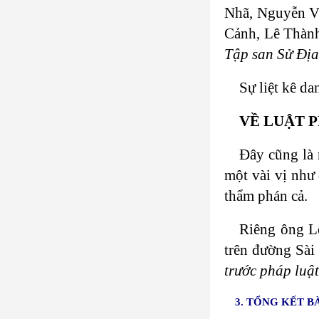
Nhã, Nguyễn V
Cảnh, Lê Thành
Tập san Sử Địa
Sự liệt kê da
VỀ LUẬT 
Đây cũng là
một vài vị như
thẩm phán cả.
Riêng ông Lê
trên đường Sài
trước pháp luậ
3. TỔNG KẾT 