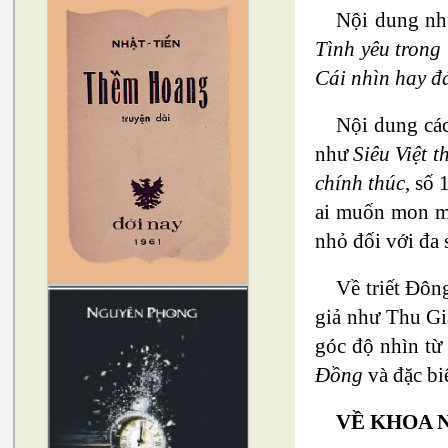
Nội dung nhữ
Tình yêu trong 
Cái nhìn hay đ
Nội dung các
như
Siêu Việt t
chính thúc
, số 
ai muốn mon me
nhỏ đối với đa 
Về triết Đôn
giả như Thu Gi
góc độ nhìn từ
Đồng
và đặc bi
VỀ KHOA 