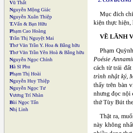
2. CON ĐƯỜNG 
V
ũ Thất
N
guyễn Mộng Giác
Mục đích chí
N
guyễn Xuân Thiệp
kiện thực hiện,
T.
Vấn & Bạn Hữu
P
hạm Cao Hoàng
VỀ LÃNH V
T
rần Thị Nguyệt Mai
T
hơ Văn Trần Y. Hoa & Bằng hữu
Phạm Quỳnh 
T
hơ Văn Trần Yên Hoà & Bằng hữu
Poésie Annami
N
guyễn Ngọc Chính
H
à Sĩ Phu
cách từ trái đ
P
hạm Thị Hoài
trình nhật ký,
N
guyễn Huy Thiệp
thấy trên bàn 
N
guyễn Ngọc Tư
nhưng đọc nội d
V
ương Trí Nhàn
thứ Tùy Bút th
B
ùi Ngọc Tấn
N
hị Linh
Thật ra, muố
này không nhất