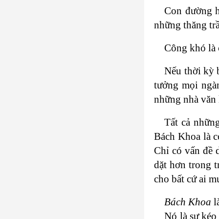
Con đường h
những thăng tr
Công khó là 
Nếu thời kỳ
tưởng mọi ngàn
những nhà văn 
Tất cả nhữn
Bách Khoa là c
Chỉ có vấn đề 
dặt hơn trong 
cho bất cứ ai 
Bách Khoa
l
Nó là sự kéo 