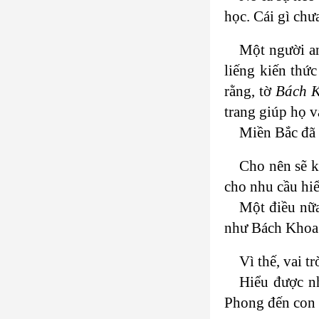
học. Cái gì chư
Một người an
liếng kiến thứ
rằng, tờ
Bách 
trang giúp họ v
Miền Bắc đã 
Cho nên sẽ k
cho nhu cầu hiể
Một điều nữa
như Bách Khoa t
Vì thế, vai t
Hiểu được n
Phong đến con 