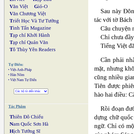
V
ăn Việt
G
ió-O
Sau này Đôn
V
ăn Chương Việt
tác với tờ Bách
T
riết Học Và Tư Tưởng
Câu chuyện n
T
inh Tấn Magazine
T
ạp chí Khởi Hành
Chỉ chưa đầy
T
ạp chí Quán Văn
Tiếng Việt đ
T
ô Thùy Yên Readers
Cần phải nh
Tự Điển:
mặt, nhưng khô
•
Việt-Anh-Pháp
•
Hán Nôm
cũng nhiều gia
•
Việt Nam Tự Điển
Tiên được phi
hào hai điều: 
Tác Phẩm
Rồi đoạn đư
dựng chữ quốc
T
hiên Đô Chiếu
N
am Quốc Sơn Hà
ngữ. Chỉ có mộ
H
ịch Tướng Sĩ