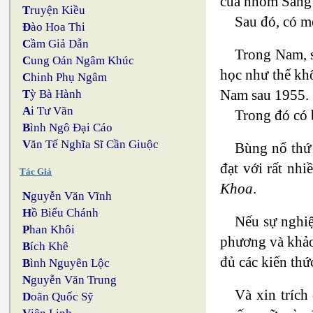
của nhóm Sáng
T
ruyện Kiều
Sau đó, có m
Đ
ào Hoa Thi
C
ầm Giả Dẫn
Trong Nam, s
C
ung Oán Ngâm Khúc
học như thế khô
C
hinh Phụ Ngâm
Nam sau 1955.
T
ỳ Bà Hành
A
i Tư Vãn
Trong đó có 
B
ình Ngô Đại Cáo
V
ăn Tế Nghĩa Sĩ Cần Giuộc
Bùng nổ thứ 
đạt với rất nh
Tác Giả
Khoa
.
N
guyễn Văn Vĩnh
H
ồ Biểu Chánh
Nếu sự nghi
P
han Khôi
phương và khảo 
B
ích Khê
đủ các kiến thứ
B
ình Nguyên Lộc
N
guyễn Văn Trung
Và xin trích
D
oãn Quốc Sỹ