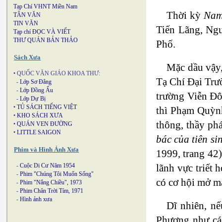
Tạp Chí VHNT Miền Nam
Thời kỳ
Nam
TÂN VĂN
TIN VĂN
Tiến Lãng, Ng
Tạp chí ĐỌC VÀ VIẾT
THƯ QUÁN BẢN THẢO
Phố.
Sách Xưa
Mặc dầu vậy,
• QUỐC VĂN GIÁO KHOA THƯ:
Tạ Chí Đại Trư
-
Lớp Sơ Đẳng
-
Lớp Đồng Ấu
trường Viễn Đô
-
Lớp Dự Bị
•
TỦ SÁCH TIẾNG VIỆT
thì Phạm Quỳnh
•
KHO SÁCH XƯA
thông, thầy ph
•
QUÁN VEN ĐƯỜNG
•
LITTLE SAIGON
bác của tiên s
Phim và Hình Ảnh Xưa
1999, trang 42
lãnh vực triết
-
Cuộc Di Cư Năm 1954
-
Phim "Chúng Tôi Muốn Sống"
có cơ hội mở m
-
Phim "Nắng Chiều", 1973
-
Phim Chân Trời Tím, 1971
-
Hình ảnh xưa
Dĩ nhiên, nế
Phương như các