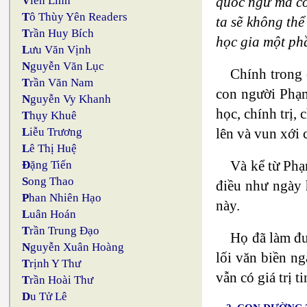
quốc ngữ mà có
V
iên Linh
T
ô Thùy Yên Readers
ta sẽ không thể
T
rần Huy Bích
học gia một ph
L
ưu Văn Vịnh
N
guyễn Văn Lục
Chính trong 
T
rần Văn Nam
con người Phạm
N
guyễn Vy Khanh
học, chính trị
T
hụy Khuê
lên và vun xới 
L
iễu Trương
L
ê Thị Huệ
Và kể từ Phạ
Đ
ặng Tiến
S
ong Thao
điều như ngày 
P
han Nhiên Hạo
này.
L
uân Hoán
T
rần Trung Đạo
Họ đã làm đư
N
guyễn Xuân Hoàng
lối văn biền n
T
rịnh Y Thư
vẫn có giá trị 
T
rần Hoài Thư
D
u Tử Lê