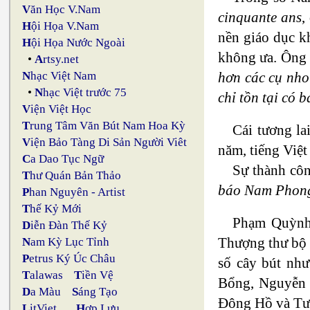
V
ăn Học V.Nam
cinquante ans
,
H
ội Họa V.Nam
nền giáo dục k
H
ội Họa Nước Ngoài
không ưa. Ông 
•
A
rtsy.net
hơn các cụ nho
N
hạc Việt Nam
•
N
hạc Việt trước 75
chỉ tồn tại có 
V
iện Việt Học
T
rung Tâm Văn Bút Nam Hoa Kỳ
Cái tương la
V
iện Bảo Tàng Di Sản Người Viêt
năm, tiếng Việt
C
a Dao Tục Ngữ
Sự thành côn
T
hư Quán Bản Thảo
báo Nam Phon
P
han Nguyên - Artist
T
hế Kỷ Mới
Phạm Quỳnh
D
iễn Đàn Thế Kỷ
Thượng thư bộ 
N
am Kỳ Lục Tỉnh
P
etrus Ký Úc Châu
số cây bút nh
T
alawas
T
iền Vệ
Bổng, Nguyễn T
D
a Màu
S
áng Tạo
Đông Hồ và Tư
L
itViet
H
ợp Lưu