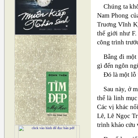
Chúng ta kh
Nam Phong của 
Truơng Vĩnh Ký
thế giới như F
công trình trướ
Bẵng đi một
gì đến ngôn ng
Đó là một lỗ
Sau này, ở m
thể là linh mụ
Các vị khác nố
Lê, Lê Ngọc Tr
trình khảo cứu