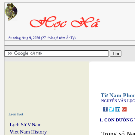
Sunday, Aug 9, 2026
(27 tháng 6 năm Ất Tỵ)
Từ Nam Phon
NGUYỄN VĂN LỤC
Liên Kết
1. CON ĐƯỜNG
L
ịch Sử V.Nam
V
iet Nam History
Trong số Na