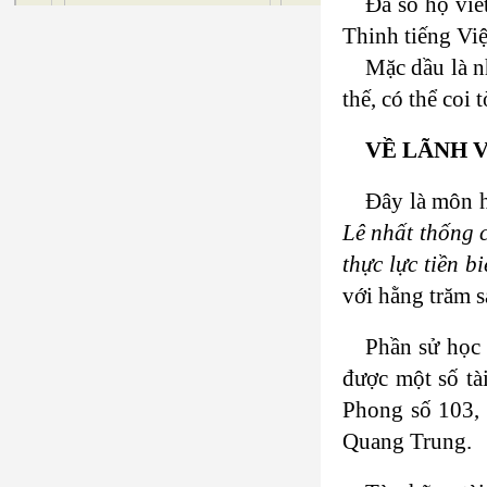
Đa số họ viế
Thinh tiếng Việt
Mặc dầu là n
thế, có thể coi 
VỀ LÃNH 
Đây là môn h
Lê nhất thống 
thực lực tiền b
với hằng trăm s
Phần sử học 
được một số tà
Phong số 103, 
Quang Trung.