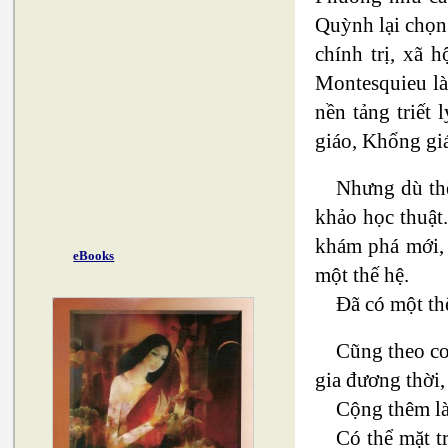
Quỳnh lại chọn
chính trị, xã 
Montesquieu là
nền tảng triết
giáo, Khổng giá
Nhưng dù thế
khảo học thuật
khám phá mới, 
eBooks
một thế hệ.
Đã có một t
Cũng theo co
gia đương thời,
Cộng thêm là
Có thể mặt t