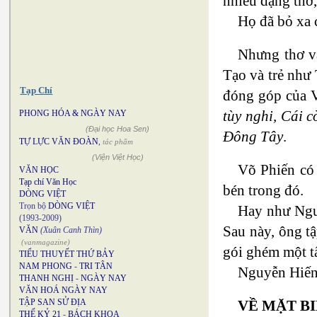
nhiều dạng thơ,
Họ đã bỏ xa 
Nhưng thơ v
Tạo và trẻ như
Tạp Chí
đóng góp của V
tùy nghi, Cái 
PHONG HÓA & NGÀY NAY
(Đại học Hoa Sen)
Đông Tây
.
TỰ LỰC VĂN ĐOÀN
,
tác phẩm
(Viện Việt Học)
Võ Phiến có 
VĂN HỌC
Tạp chí Văn Học
bén trong đó.
DÒNG VIỆT
Trọn bộ
DÒNG VIỆT
Hay như Ngu
(1993-2009)
Sau này, ông tậ
VĂN
(Xuân Canh Thìn)
(vanmagazine)
gói ghém một t
TIỂU THUYẾT THỨ BẢY
NAM PHONG
-
TRI TÂN
Nguyễn Hiến 
THANH NGHỊ
-
NGÀY NAY
VĂN HOÁ NGÀY NAY
VỀ MẶT B
TẬP SAN SỬ ĐỊA
THẾ KỶ 21
-
BÁCH KHOA