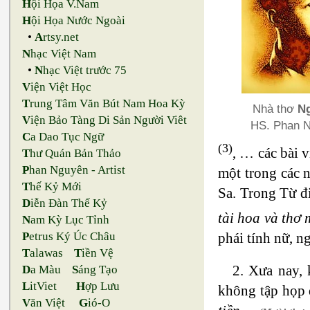
H
ội Họa V.Nam
H
ội Họa Nước Ngoài
•
A
rtsy.net
N
hạc Việt Nam
•
N
hạc Việt trước 75
V
iện Việt Học
T
rung Tâm Văn Bút Nam Hoa Kỳ
Nhà thơ
N
V
iện Bảo Tàng Di Sản Người Viêt
HS. Phan N
C
a Dao Tục Ngữ
(3)
, … các bài 
T
hư Quán Bản Thảo
P
han Nguyên - Artist
một trong các 
T
hế Kỷ Mới
Sa. Trong Từ đ
D
iễn Đàn Thế Kỷ
tài hoa và thơ
N
am Kỳ Lục Tỉnh
P
etrus Ký Úc Châu
phái tính nữ, n
T
alawas
T
iền Vệ
2. Xưa nay, 
D
a Màu
S
áng Tạo
L
itViet
H
ợp Lưu
không tập họp 
V
ăn Việt
G
ió-O