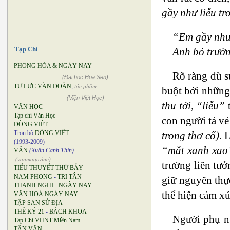
gầy như liễu tr
“Em gầy như 
Tạp Chí
Anh bỏ trườn
PHONG HÓA & NGÀY NAY
Rõ ràng dù s
(Đại học Hoa Sen)
TỰ LỰC VĂN ĐOÀN
,
tác phẩm
buột bởi những
(Viện Việt Học)
thu tới, “liễu”
t
VĂN HỌC
Tạp chí Văn Học
con người tả v
DÒNG VIỆT
Trọn bộ
DÒNG VIỆT
trong thơ cổ)
. 
(1993-2009)
“mắt xanh xao
VĂN
(Xuân Canh Thìn)
(vanmagazine)
trường liên tư
TIỂU THUYẾT THỨ BẢY
NAM PHONG
-
TRI TÂN
giữ nguyên thự
THANH NGHỊ
-
NGÀY NAY
thể hiện cảm x
VĂN HOÁ NGÀY NAY
TẬP SAN SỬ ĐỊA
THẾ KỶ 21
-
BÁCH KHOA
Người phụ nữ
Tạp Chí VHNT Miền Nam
TÂN VĂN