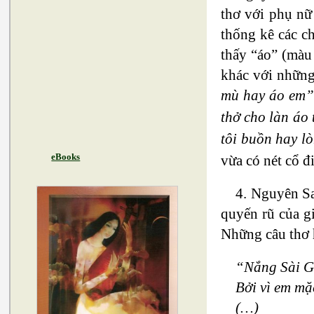
thơ với phụ nữ
thống kê các ch
thấy “áo” (màu 
khác với những
mù hay áo em
thở cho làn áo
tôi buồn hay l
eBooks
vừa có nét cổ đ
4. Nguyên Sa
quyến rũ của g
Những câu thơ 
“Nắng Sài G
Bởi vì em m
(…)