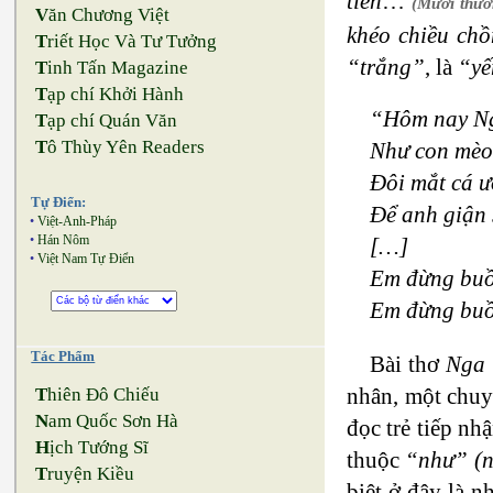
tiền
…
(Mười thươ
V
ăn Chương Việt
khéo chiều ch
T
riết Học Và Tư Tưởng
“trắng”
, là
“yế
T
inh Tấn Magazine
T
ạp chí Khởi Hành
“Hôm nay Ng
T
ạp chí Quán Văn
T
ô Thùy Yên Readers
Như con mèo 
Đôi mắt cá ư
Tự Điển:
Để anh giận 
•
Việt-Anh-Pháp
•
Hán Nôm
[…]
•
Việt Nam Tự Điển
Em đừng buồn
Em đừng buồ
Tác Phẩm
Bài thơ
Nga
nhân, một chuy
T
hiên Đô Chiếu
N
am Quốc Sơn Hà
đọc trẻ tiếp nh
H
ịch Tướng Sĩ
thuộc
“như” (n
T
ruyện Kiều
biệt ở đây là 