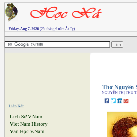
Friday, Aug 7, 2026
(25 tháng 6 năm Ất Tỵ)
Thơ Nguyên 
NGUYỄN THỊ THU 
Liên Kết
L
ịch Sử V.Nam
V
iet Nam History
V
ăn Học V.Nam