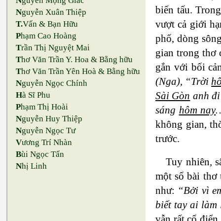
N
guyễn Mộng Giác
biến tấu. Tron
N
guyễn Xuân Thiệp
vượt cả giới hạ
T.
Vấn & Bạn Hữu
P
hạm Cao Hoàng
phố, dòng sông
T
rần Thị Nguyệt Mai
gian trong thơ
T
hơ Văn Trần Y. Hoa & Bằng hữu
gắn với bối cản
T
hơ Văn Trần Yên Hoà & Bằng hữu
(Nga), “Trời
h
N
guyễn Ngọc Chính
Sài Gòn
anh đi
H
à Sĩ Phu
P
hạm Thị Hoài
sáng
hôm nay
…
N
guyễn Huy Thiệp
không gian, th
N
guyễn Ngọc Tư
trước.
V
ương Trí Nhàn
B
ùi Ngọc Tấn
Tuy nhiên, s
N
hị Linh
một số bài thơ 
như:
“Bởi vì e
biết tay ai là
vẫn rất cổ điển