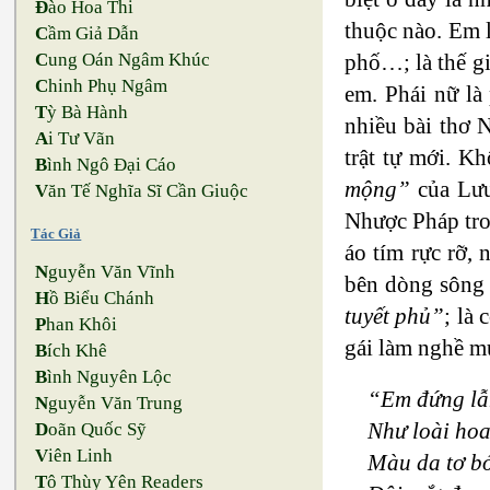
Đ
ào Hoa Thi
thuộc nào. Em l
C
ầm Giả Dẫn
C
ung Oán Ngâm Khúc
phố…; là thế g
C
hinh Phụ Ngâm
em. Phái nữ là 
T
ỳ Bà Hành
nhiều bài thơ 
A
i Tư Vãn
trật tự mới. K
B
ình Ngô Đại Cáo
mộng”
của Lưu
V
ăn Tế Nghĩa Sĩ Cần Giuộc
Nhược Pháp tron
Tác Giả
áo tím rực rỡ, 
N
guyễn Văn Vĩnh
bên dòng sông
H
ồ Biểu Chánh
tuyết phủ”
; là 
P
han Khôi
gái làm nghề m
B
ích Khê
B
ình Nguyên Lộc
“Em đứng lẫ
N
guyễn Văn Trung
Như loài hoa
D
oãn Quốc Sỹ
V
iên Linh
Màu da tơ bó
T
ô Thùy Yên Readers