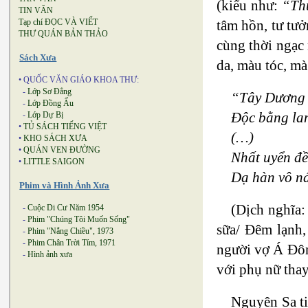
(kiểu như:
“Thu
TIN VĂN
Tạp chí ĐỌC VÀ VIẾT
tâm hồn, tư tư
THƯ QUÁN BẢN THẢO
cùng thời ngạc 
Sách Xưa
da, màu tóc, mà
• QUỐC VĂN GIÁO KHOA THƯ:
-
Lớp Sơ Đẳng
“Tây Dương t
-
Lớp Đồng Ấu
Độc bằng lan
-
Lớp Dự Bị
•
TỦ SÁCH TIẾNG VIỆT
(…)
•
KHO SÁCH XƯA
•
QUÁN VEN ĐƯỜNG
Nhất uyển đề 
•
LITTLE SAIGON
Dạ hàn vô n
Phim và Hình Ảnh Xưa
(Dịch nghĩa:
-
Cuộc Di Cư Năm 1954
-
Phim "Chúng Tôi Muốn Sống"
sữa/ Đêm lạnh,
-
Phim "Nắng Chiều", 1973
-
Phim Chân Trời Tím, 1971
người vợ Á Đông
-
Hình ảnh xưa
với phụ nữ thay 
Nguyên Sa ti