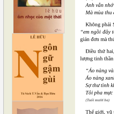
Anh vẫn nhớ
Mà mùa thu 
Không phải S
“em ngồi đây 
giản đơn mà thú
Điều thứ hai
lượng tinh thần
“Áo nàng vàn
Áo nàng xanh
Sợ thư tình 
Tôi pha mực
(Tuổi mười ba)
Thế giới, vũ