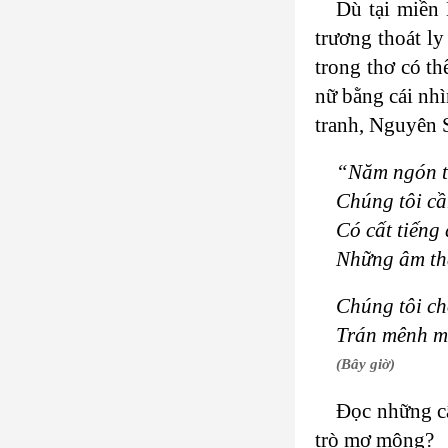
Dù tại miền
trương thoát ly
trong thơ có t
nữ bằng cái nhì
tranh, Nguyên S
“Năm ngón ta
Chúng tôi c
Có cất tiếng 
Những âm th
Chúng tôi ch
Trán mênh m
(Bây giờ)
Đọc những câ
trò mơ mộng?