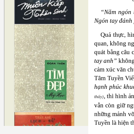
“Năm ngón t
Ngón tay đánh
Quả thực, hì
quan, không ngạ
quát bằng câu 
tay anh”
không.
cảm xúc văn ch
Tâm Tuyền Viế
hạnh phúc khuô
, thì hình 
thấy)
vẫn còn giữ ng
những mảnh vỡ 
Tuyền là hiện t