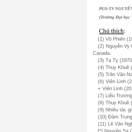
PGS-TS NGUYỄ
(Trường Đại học
Chú thích
:
(1) Võ Phiến (
(2) Nguyễn Vy 
Canada.
(3) Tạ Tỵ (197
(4) Thụy Khuê 
(5) Trần Văn N
(6) Viên Linh (
+ Viên Linh (2
(7) Liễu Trươn
(8) Thụy Khuê 
(9) Nhiều tác g
(10) Đàm Trung
(11) Lê Văn Ng
[*] Nguyên Sa 