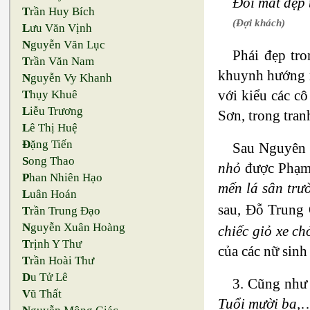
Đôi mắt đẹp 
T
rần Huy Bích
(Đợi khách)
L
ưu Văn Vịnh
N
guyễn Văn Lục
Phái đẹp tr
T
rần Văn Nam
khuynh hướng n
N
guyễn Vy Khanh
với kiểu các 
T
hụy Khuê
L
iễu Trương
Sơn, trong tra
L
ê Thị Huệ
Đ
ặng Tiến
Sau Nguyên S
S
ong Thao
nhỏ
được Phạm 
P
han Nhiên Hạo
mến lá sân tr
L
uân Hoán
sau, Đỗ Trung
T
rần Trung Đạo
N
guyễn Xuân Hoàng
chiếc giỏ xe c
T
rịnh Y Thư
của các nữ sinh
T
rần Hoài Thư
D
u Tử Lê
3. Cũng như 
V
ũ Thất
Tuổi mười ba,
…