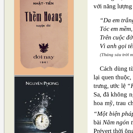
với năng lượng 
“Da em trắn
Tóc em mềm,
Trên cuộc đờ
Vì anh gọi t
(Tháng sáu trời 
Cách dùng từ
lại quen thuộc,
trưng, ước lệ
“R
Sa, đã không ng
hoa mỹ, trau c
“Một biện pháp
bài
Năm ngón t
Prévert thời ôn