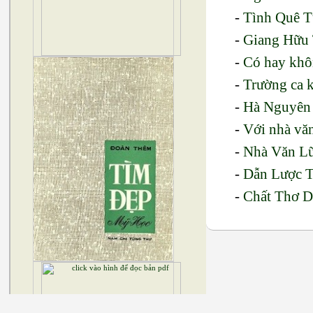
-
Tình Quê T
-
Giang Hữu
-
Có hay khô
-
Trường ca k
-
Hà Nguyên 
-
Với nhà văn
-
Nhà Văn Lữ
-
Dẫn Lược T
-
Chất Thơ D