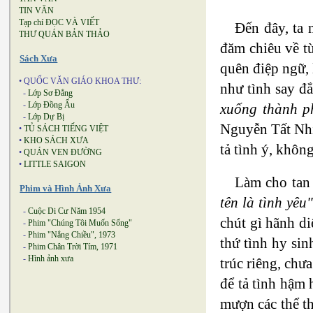
TIN VĂN
Tạp chí ĐỌC VÀ VIẾT
Đến đây, ta 
THƯ QUÁN BẢN THẢO
đăm chiêu về từ
Sách Xưa
quên điệp ngữ, 
• QUỐC VĂN GIÁO KHOA THƯ:
như tình say đ
-
Lớp Sơ Đẳng
-
Lớp Đồng Ấu
xuống thành p
-
Lớp Dự Bị
Nguyễn Tất Nhiê
•
TỦ SÁCH TIẾNG VIỆT
•
KHO SÁCH XƯA
tả tình ý, khôn
•
QUÁN VEN ĐƯỜNG
•
LITTLE SAIGON
Làm cho tan 
Phim và Hình Ảnh Xưa
tên là tình yêu
-
Cuộc Di Cư Năm 1954
chút gì hãnh di
-
Phim "Chúng Tôi Muốn Sống"
-
Phim "Nắng Chiều", 1973
thứ tình hy si
-
Phim Chân Trời Tím, 1971
-
Hình ảnh xưa
trúc riêng, chư
để tả tình hậm 
mượn các thể th