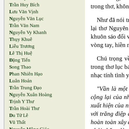
T
rần Huy Bích
trong thơ, khôn
L
ưu Văn Vịnh
N
guyễn Văn Lục
Như đã nói tr
T
rần Văn Nam
lại thơ Nguyên
N
guyễn Vy Khanh
khuôn sáo đối v
T
hụy Khuê
vòng tay, hiền 
L
iễu Trương
L
ê Thị Huệ
Chú trọng về
Đ
ặng Tiến
trong thơ lục b
S
ong Thao
P
han Nhiên Hạo
nhạc tính tình 
L
uân Hoán
T
rần Trung Đạo
"Vần là một 
N
guyễn Xuân Hoàng
cộng lại của n
T
rịnh Y Thư
xuất hiện của n
T
rần Hoài Thư
với trăng điệp
D
u Tử Lê
hoàn toàn xây 
V
ũ Thất