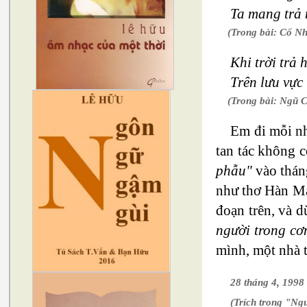
Ta mang trả 
(Trong bài: Cố N
Khi trời trả
Trên lưu vực
(Trong bài: Ngũ 
Em đi mỗi nh
tan tác không c
phẫu"
vào tháng
như thơ Hàn Mặc
đoạn trên, và d
người trong cơ
mình, một nhà t
28 tháng 4, 1998
(Trích trong "Ngu