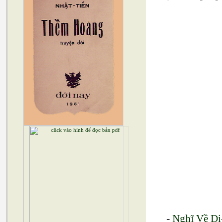
-
Nghĩ Về D