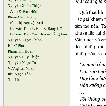
N
guyễn Mộng Giác
phải chăng là s
N
guyễn Xuân Thiệp
T.
Vấn & Bạn Hữu
Quả thật khi
P
hạm Cao Hoàng
Tác giả khiêm t
T
rần Thị Nguyệt Mai
tâm tạo nên. Ta
T
hơ Văn Trần Y. Hoa & Bằng hữu
khuya lặp lại đ
T
hơ Văn Trần Yên Hoà & Bằng hữu
Vần quen và em
N
guyễn Ngọc Chính
H
à Sĩ Phu
đến những điệp
P
hạm Thị Hoài
những săm soi 
N
guyễn Huy Thiệp
N
guyễn Ngọc Tư
Có phải rằng
V
ương Trí Nhàn
Làm sao buổ
B
ùi Ngọc Tấn
Hay từng hơi
N
hị Linh
Đàn xuống c
…
Tôi không bi
Chỉ biết em 