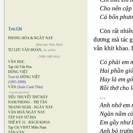
Cho nên cặp
Cả bốn phươn
Tạp Chí
Còn rất nhiề
đương mà tác gi
PHONG HÓA & NGÀY NAY
(Đại học Hoa Sen)
vần khít khao. 
TỰ LỰC VĂN ĐOÀN
,
tác phẩm
(Viện Việt Học)
Có phải em 
VĂN HỌC
Tạp chí Văn Học
Hai phần gió
DÒNG VIỆT
Trọn bộ
DÒNG VIỆT
Hay là em gó
(1993-2009)
Rồi thở cho 
VĂN
(Xuân Canh Thìn)
(vanmagazine)
…
TIỂU THUYẾT THỨ BẢY
NAM PHONG
-
TRI TÂN
Anh nhớ em n
THANH NGHỊ
-
NGÀY NAY
Ngàn năm cò
VĂN HOÁ NGÀY NAY
TẬP SAN SỬ ĐỊA
Em gầy như l
THẾ KỶ 21
-
BÁCH KHOA
Tạp Chí VHNT Miền Nam
Anh bỏ trườn
TÂN VĂN