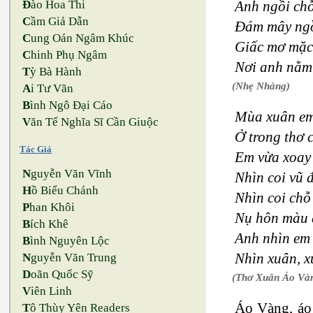
Anh ngồi ch
Đ
ào Hoa Thi
C
ầm Giả Dẫn
Đám mây ngồ
C
ung Oán Ngâm Khúc
Giấc mơ mặc
C
hinh Phụ Ngâm
Nơi anh nằm
T
ỳ Bà Hành
(Nhẹ Nhàng)
A
i Tư Vãn
B
ình Ngô Đại Cáo
Mùa xuân em
V
ăn Tế Nghĩa Sĩ Cần Giuộc
Ở trong thơ 
Tác Giả
Em vừa xoay 
N
guyễn Văn Vĩnh
Nhìn coi vũ 
H
ồ Biểu Chánh
Nhìn coi chỗ
P
han Khôi
Nụ hôn màu đ
B
ích Khê
Anh nhìn em
B
ình Nguyên Lộc
Nhìn xuân, x
N
guyễn Văn Trung
D
oãn Quốc Sỹ
(Thơ Xuân Áo Và
V
iên Linh
Áo Vàng, áo 
T
ô Thùy Yên Readers