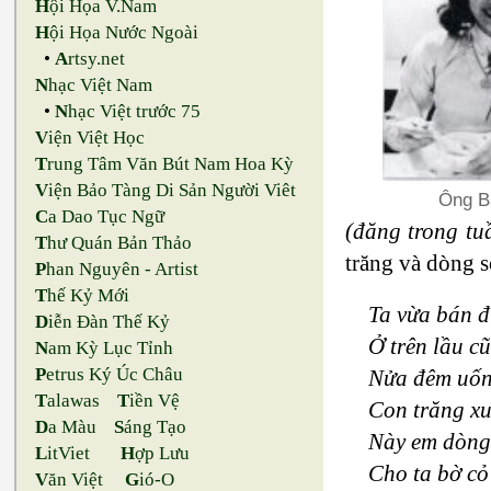
H
ội Họa V.Nam
H
ội Họa Nước Ngoài
•
A
rtsy.net
N
hạc Việt Nam
•
N
hạc Việt trước 75
V
iện Việt Học
T
rung Tâm Văn Bút Nam Hoa Kỳ
V
iện Bảo Tàng Di Sản Người Viêt
Ông B
C
a Dao Tục Ngữ
(đăng trong tu
T
hư Quán Bản Thảo
trăng và dòng s
P
han Nguyên - Artist
T
hế Kỷ Mới
Ta vừa bán 
D
iễn Đàn Thế Kỷ
Ở trên lầu c
N
am Kỳ Lục Tỉnh
P
etrus Ký Úc Châu
Nửa đêm uốn
T
alawas
T
iền Vệ
Con trăng x
D
a Màu
S
áng Tạo
Này em dòng
L
itViet
H
ợp Lưu
Cho ta bờ cỏ
V
ăn Việt
G
ió-O