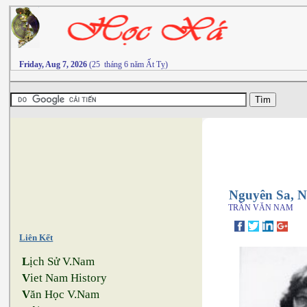
Friday, Aug 7, 2026
(25 tháng 6 năm Ất Tỵ)
Nguyên Sa, N
TRẦN VĂN NAM
Liên Kết
L
ịch Sử V.Nam
V
iet Nam History
V
ăn Học V.Nam