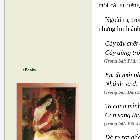
một cái gì riêng
Ngoài ra, tro
những hình ảnh 
Cây tây chết
Cây đông tró
(Trong bài: Phân
eBooks
Em đi mỗi n
Nhánh xa đi 
(Trong bài: Dặn 
Ta cong mình
Con sông th
(Trong bài: Bãi X
Đá to rớt gố