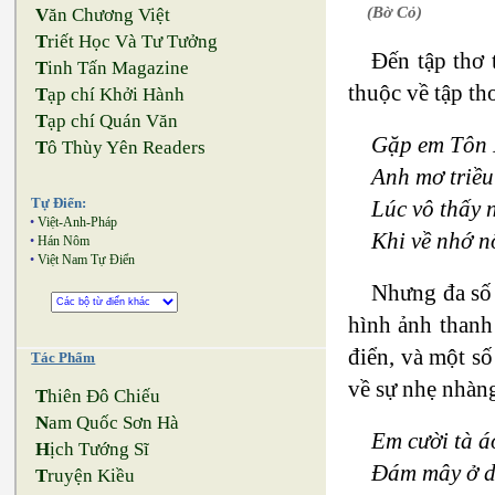
(Bờ Cỏ)
V
ăn Chương Việt
T
riết Học Và Tư Tưởng
Đến tập thơ 
T
inh Tấn Magazine
thuộc về tập th
T
ạp chí Khởi Hành
T
ạp chí Quán Văn
Gặp em Tôn
T
ô Thùy Yên Readers
Anh mơ triề
Lúc vô thấy 
Tự Điển:
•
Việt-Anh-Pháp
Khi về nhớ n
•
Hán Nôm
•
Việt Nam Tự Điển
Nhưng đa số 
hình ảnh thanh 
điển, và một số
Tác Phẩm
về sự nhẹ nhàng
T
hiên Đô Chiếu
N
am Quốc Sơn Hà
Em cười tà á
H
ịch Tướng Sĩ
Đám mây ở d
T
ruyện Kiều