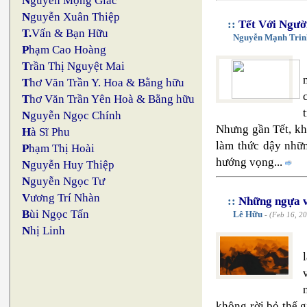
N
guyễn Mộng Giác
N
guyễn Xuân Thiệp
::
Tết Với Ngườ
T.
Vấn & Bạn Hữu
Nguyễn Mạnh Trin
P
hạm Cao Hoàng
T
rần Thị Nguyệt Mai
T
hơ Văn Trần Y. Hoa & Bằng hữu
T
hơ Văn Trần Yên Hoà & Bằng hữu
N
guyễn Ngọc Chính
Nhưng gần Tết, kh
H
à Sĩ Phu
làm thức dậy nhữ
P
hạm Thị Hoài
hướng vọng...
N
guyễn Huy Thiệp
N
guyễn Ngọc Tư
V
ương Trí Nhàn
::
Những ngựa và
B
ùi Ngọc Tấn
Lê Hữu
- (Feb 16, 2
N
hị Linh
không rời bỏ thế 