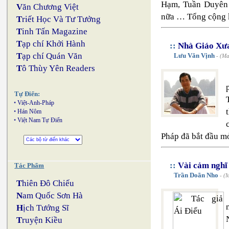
Hạm, Tuần Duyên
V
ăn Chương Việt
nữa … Tổng cộng 
T
riết Học Và Tư Tưởng
T
inh Tấn Magazine
T
ạp chí Khởi Hành
::
Nhà Giáo Xư
T
ạp chí Quán Văn
Lưu Văn Vịnh
- (Ma
T
ô Thùy Yên Readers
Tự Điển:
•
Việt-Anh-Pháp
•
Hán Nôm
•
Việt Nam Tự Điển
Pháp đã bắt đầu mở
::
Vài cảm nghĩ 
Tác Phẩm
Trần Doãn Nho
- (M
T
hiên Đô Chiếu
N
am Quốc Sơn Hà
H
ịch Tướng Sĩ
T
ruyện Kiều