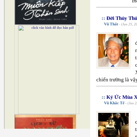
th
::
Đời Thủy Thủ
Vũ Thất
- (Jan 25, 2
chiến trường là vậ
::
Ký Ức Mùa X
Vũ Khắc Tế
- (Jan 2