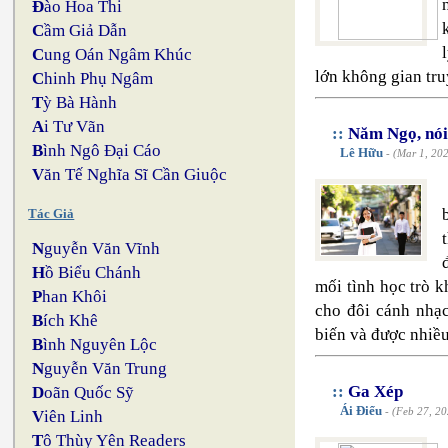
Đ
ào Hoa Thi
C
ầm Giả Dẫn
C
ung Oán Ngâm Khúc
lớn không gian tru
C
hinh Phụ Ngâm
T
ỳ Bà Hành
A
i Tư Vãn
::
Năm Ngọ, nói
B
ình Ngô Đại Cáo
Lê Hữu
- (Mar 1, 20
V
ăn Tế Nghĩa Sĩ Cần Giuộc
Tác Giả
N
guyễn Văn Vĩnh
H
ồ Biểu Chánh
mối tình học trò 
P
han Khôi
cho đôi cánh nhạc
B
ích Khê
biến và được nhiều
B
ình Nguyên Lộc
N
guyễn Văn Trung
::
Ga Xép
D
oãn Quốc Sỹ
Ái Điểu
- (Feb 27, 20
V
iên Linh
T
ô Thùy Yên Readers