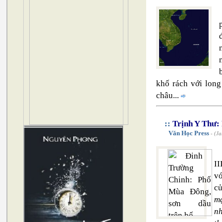
khố rách với lon
châu...
::
Trịnh Y Thư: 
Văn Học Press
- (Ja
II
vớ
củ
mạ
nh