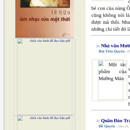
bé con của nàng Ô
cũng không nói là 
được mà thôi. Như
những chi tiết đó 
::
Nhà văn Mườn
Bùi Tiểu Quyên
- (
::
Quần Đảo Trá
Đỗ Quyên
- (Jan 31,