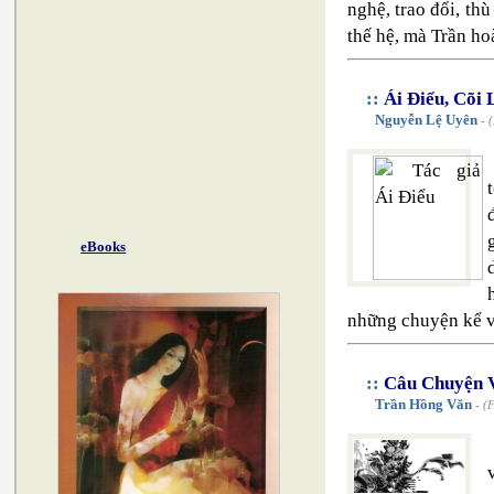
nghệ, trao đổi, th
thế hệ, mà Trần hoà
::
Ái Điểu, Cõi
Nguyễn Lệ Uyên
- (
eBooks
những chuyện kể về 
::
Câu Chuyện 
Trần Hồng Văn
- (F