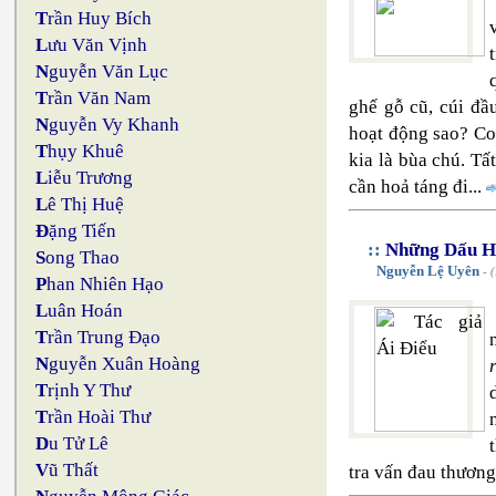
T
rần Huy Bích
L
ưu Văn Vịnh
N
guyễn Văn Lục
T
rần Văn Nam
ghế gỗ cũ, cúi đầ
N
guyễn Vy Khanh
hoạt động sao? Co
T
hụy Khuê
kia là bùa chú. Tấ
L
iễu Trương
cần hoả táng đi...
L
ê Thị Huệ
Đ
ặng Tiến
::
Những Dấu Hỏ
S
ong Thao
Nguyễn Lệ Uyên
- (
P
han Nhiên Hạo
L
uân Hoán
T
rần Trung Đạo
N
guyễn Xuân Hoàng
T
rịnh Y Thư
T
rần Hoài Thư
D
u Tử Lê
V
ũ Thất
tra vấn đau thương 