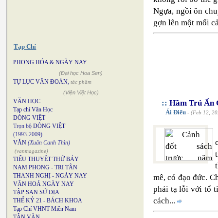
Ngựa, ngồi ôn chu
gợn lên một mối cả
Tạp Chí
PHONG HÓA & NGÀY NAY
(Đại học Hoa Sen)
TỰ LỰC VĂN ĐOÀN
,
tác phẩm
(Viện Việt Học)
VĂN HỌC
::
Hầm Trú Ẩn 
Tạp chí Văn Học
Ái Điểu
- (Feb 12, 20
DÒNG VIỆT
Trọn bộ
DÒNG VIỆT
(1993-2009)
VĂN
(Xuân Canh Thìn)
(vanmagazine)
TIỂU THUYẾT THỨ BẢY
NAM PHONG
-
TRI TÂN
THANH NGHỊ
-
NGÀY NAY
mê, có đạo đức. C
VĂN HOÁ NGÀY NAY
phải tạ lỗi với tổ
TẬP SAN SỬ ĐỊA
cách...
THẾ KỶ 21
-
BÁCH KHOA
Tạp Chí VHNT Miền Nam
TÂN VĂN