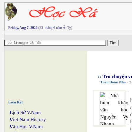
Friday, Aug 7, 2026
(25 tháng 6 năm Ất Tỵ)
::
Trò chuyện v
Trần Doãn Nho
- (M
Liên Kết
L
ịch Sử V.Nam
V
iet Nam History
V
ăn Học V.Nam