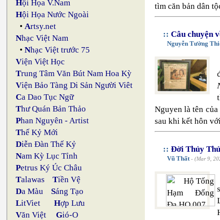
H
ội Họa V.Nam
tìm căn bản dân tộ
H
ội Họa Nước Ngoài
•
A
rtsy.net
::
Câu chuyện v
N
hạc Việt Nam
Nguyễn Tường Thi
•
N
hạc Việt trước 75
V
iện Việt Học
T
rung Tâm Văn Bút Nam Hoa Kỳ
V
iện Bảo Tàng Di Sản Người Viêt
C
a Dao Tục Ngữ
T
hư Quán Bản Thảo
Nguyen là tên của
P
han Nguyên - Artist
sau khi kết hôn v
T
hế Kỷ Mới
D
iễn Đàn Thế Kỷ
::
Đời Thủy Thủ
N
am Kỳ Lục Tỉnh
Vũ Thất
- (Mar 9, 20
P
etrus Ký Úc Châu
T
alawas
T
iền Vệ
D
a Màu
S
áng Tạo
L
itViet
H
ợp Lưu
V
ăn Việt
G
ió-O