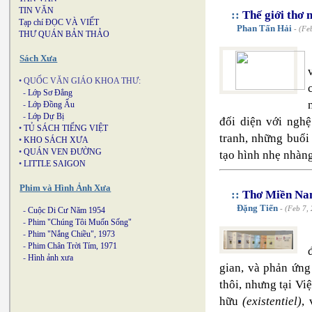
TIN VĂN
::
Thế giới thơ
Tạp chí ĐỌC VÀ VIẾT
Phan Tấn Hải
- (Fe
THƯ QUÁN BẢN THẢO
Sách Xưa
• QUỐC VĂN GIÁO KHOA THƯ:
-
Lớp Sơ Đẳng
-
Lớp Đồng Ấu
-
Lớp Dự Bị
đối diện với nghệ
•
TỦ SÁCH TIẾNG VIỆT
tranh, những buổi
•
KHO SÁCH XƯA
•
QUÁN VEN ĐƯỜNG
tạo hình nhẹ nhàng
•
LITTLE SAIGON
Phim và Hình Ảnh Xưa
::
Thơ Miền Na
Đặng Tiến
- (Feb 7,
-
Cuộc Di Cư Năm 1954
-
Phim "Chúng Tôi Muốn Sống"
-
Phim "Nắng Chiều", 1973
-
Phim Chân Trời Tím, 1971
-
Hình ảnh xưa
gian, và phản ứng
thôi, nhưng tại Vi
hữu
(existentiel)
,