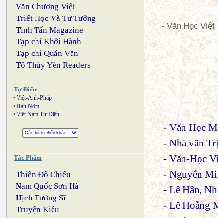
V
ăn Chương Việt
T
riết Học Và Tư Tưởng
- Văn Học Việt
T
inh Tấn Magazine
T
ạp chí Khởi Hành
T
ạp chí Quán Văn
T
ô Thùy Yên Readers
Tự Điển:
•
Việt-Anh-Pháp
•
Hán Nôm
•
Việt Nam Tự Điển
-
Văn Học M
-
Nhà văn Tr
-
Văn-Học Vi
Tác Phẩm
-
Nguyễn Mi
T
hiên Đô Chiếu
N
am Quốc Sơn Hà
-
Lê Hân, Nh
H
ịch Tướng Sĩ
-
Lê Hoằng M
T
ruyện Kiều