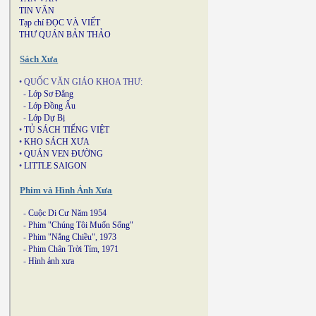
TIN VĂN
Tạp chí ĐỌC VÀ VIẾT
THƯ QUÁN BẢN THẢO
Sách Xưa
• QUỐC VĂN GIÁO KHOA THƯ:
-
Lớp Sơ Đẳng
-
Lớp Đồng Ấu
-
Lớp Dự Bị
•
TỦ SÁCH TIẾNG VIỆT
•
KHO SÁCH XƯA
•
QUÁN VEN ĐƯỜNG
•
LITTLE SAIGON
Phim và Hình Ảnh Xưa
-
Cuộc Di Cư Năm 1954
-
Phim "Chúng Tôi Muốn Sống"
-
Phim "Nắng Chiều", 1973
-
Phim Chân Trời Tím, 1971
-
Hình ảnh xưa