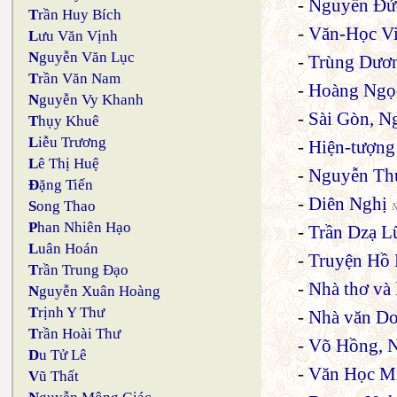
-
Nguyễn Đứ
T
rần Huy Bích
-
Văn-Học V
L
ưu Văn Vịnh
N
guyễn Văn Lục
-
Trùng Dươ
T
rần Văn Nam
-
Hoàng Ngọc
N
guyễn Vy Khanh
-
Sài Gòn, N
T
hụy Khuê
L
iễu Trương
-
Hiện-tượng
L
ê Thị Huệ
-
Nguyễn Th
Đ
ặng Tiến
-
Diên Nghị
S
ong Thao
N
P
han Nhiên Hạo
-
Trần Dzạ Lữ
L
uân Hoán
-
Truyện Hồ M
T
rần Trung Đạo
-
Nhà thơ và
N
guyễn Xuân Hoàng
T
rịnh Y Thư
-
Nhà văn D
T
rần Hoài Thư
-
Võ Hồng, 
D
u Tử Lê
-
Văn Học Mi
V
ũ Thất