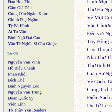
-
Linh Mục T
Đ
ào Hoa Thi
C
ầm Giả Dẫn
-
Thơ Hà Ng
C
ung Oán Ngâm Khúc
-
Về Một Cuộ
C
hinh Phụ Ngâm
-
Văn Chươn
T
ỳ Bà Hành
A
i Tư Vãn
-
Đến với N
B
ình Ngô Đại Cáo
-
Túy Hồng
N
V
ăn Tế Nghĩa Sĩ Cần Giuộc
-
Cao Thoại 
Tác Giả
-
Nhà Thơ Th
N
guyễn Văn Vĩnh
-
Thơ tình H
H
ồ Biểu Chánh
-
Giáo Sư N
P
han Khôi
B
ích Khê
-
Về Cách-Tâ
B
ình Nguyên Lộc
-
Cung Tích
N
guyễn Văn Trung
-
Điểm Sách
D
oãn Quốc Sỹ
V
iên Linh
-
Du Tử Lê
Nh
T
ô Thùy Yên Readers