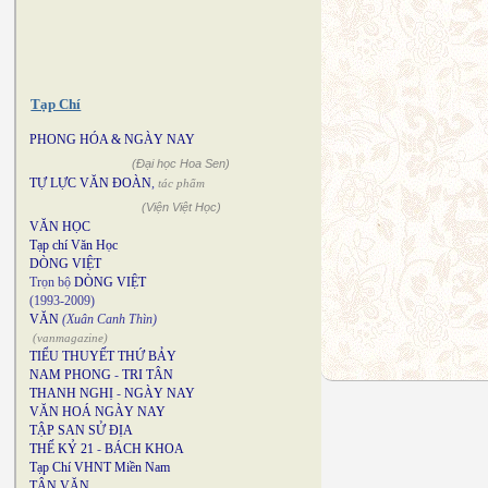
Tạp Chí
PHONG HÓA & NGÀY NAY
(Đại học Hoa Sen)
TỰ LỰC VĂN ĐOÀN
,
tác phẩm
(Viện Việt Học)
VĂN HỌC
Tạp chí Văn Học
DÒNG VIỆT
Trọn bộ
DÒNG VIỆT
(1993-2009)
VĂN
(Xuân Canh Thìn)
(vanmagazine)
TIỂU THUYẾT THỨ BẢY
NAM PHONG
-
TRI TÂN
THANH NGHỊ
-
NGÀY NAY
VĂN HOÁ NGÀY NAY
TẬP SAN SỬ ĐỊA
THẾ KỶ 21
-
BÁCH KHOA
Tạp Chí VHNT Miền Nam
TÂN VĂN