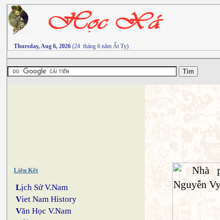
Thursday, Aug 6, 2026
(24 tháng 6 năm Ất Tỵ)
Liên Kết
L
ịch Sử V.Nam
V
iet Nam History
V
ăn Học V.Nam