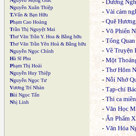
N
guyễn Mộng Giác
-
Dương Ngh
N
guyễn Xuân Thiệp
-
Vài cảm ng
T.
Vấn & Bạn Hữu
-
Quê Hương
P
hạm Cao Hoàng
T
rần Thị Nguyệt Mai
-
Võ Phiến 
T
hơ Văn Trần Y. Hoa & Bằng hữu
-
Tổng Quan
T
hơ Văn Trần Yên Hoà & Bằng hữu
-
Về Truyện 
N
guyễn Ngọc Chính
H
à Sĩ Phu
-
Một Thoán
P
hạm Thị Hoài
-
Thơ Hôm 
N
guyễn Huy Thiệp
-
Nỗi Nhớ Qu
N
guyễn Ngọc Tư
V
ương Trí Nhàn
-
Tạp-chí Bá
B
ùi Ngọc Tấn
-
Thi ca miề
N
hị Linh
-
Văn Học M
-
Ấn Phẩm Xá
-
Văn Hóa Ng