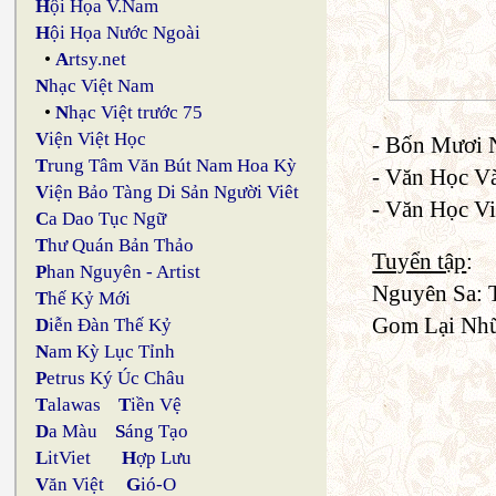
H
ội Họa V.Nam
H
ội Họa Nước Ngoài
•
A
rtsy.net
N
hạc Việt Nam
•
N
hạc Việt trước 75
V
iện Việt Học
- Bốn Mươi N
T
rung Tâm Văn Bút Nam Hoa Kỳ
- Văn Học Và
V
iện Bảo Tàng Di Sản Người Viêt
- Văn Học V
C
a Dao Tục Ngữ
T
hư Quán Bản Thảo
Tuyển tập
:
P
han Nguyên - Artist
Nguyên Sa: T
T
hế Kỷ Mới
Gom Lại Nhữ
D
iễn Đàn Thế Kỷ
N
am Kỳ Lục Tỉnh
P
etrus Ký Úc Châu
T
alawas
T
iền Vệ
D
a Màu
S
áng Tạo
L
itViet
H
ợp Lưu
V
ăn Việt
G
ió-O