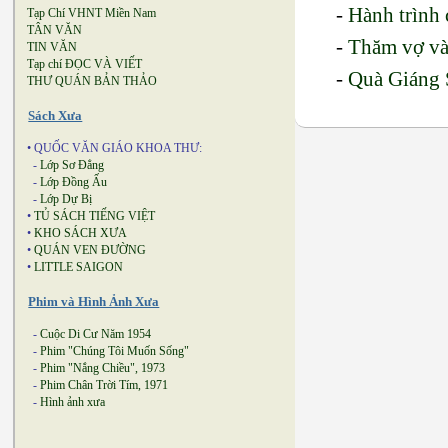
-
Hành trình
Tạp Chí VHNT Miền Nam
TÂN VĂN
-
Thăm vợ và
TIN VĂN
Tạp chí ĐỌC VÀ VIẾT
-
Quà Giáng 
THƯ QUÁN BẢN THẢO
Sách Xưa
• QUỐC VĂN GIÁO KHOA THƯ:
-
Lớp Sơ Đẳng
-
Lớp Đồng Ấu
-
Lớp Dự Bị
•
TỦ SÁCH TIẾNG VIỆT
•
KHO SÁCH XƯA
•
QUÁN VEN ĐƯỜNG
•
LITTLE SAIGON
Phim và Hình Ảnh Xưa
-
Cuộc Di Cư Năm 1954
-
Phim "Chúng Tôi Muốn Sống"
-
Phim "Nắng Chiều", 1973
-
Phim Chân Trời Tím, 1971
-
Hình ảnh xưa