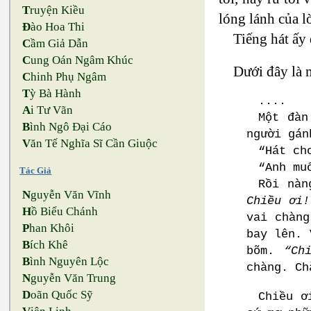
T
ruyện Kiều
lóng lánh của l
Đ
ào Hoa Thi
Tiếng hát ấy 
C
ầm Giả Dẫn
C
ung Oán Ngâm Khúc
Dưới đây là m
C
hinh Phụ Ngâm
T
ỳ Bà Hành
....
A
i Tư Vãn
Một đàn
B
ình Ngô Đại Cáo
người gán
V
ăn Tế Nghĩa Sĩ Cần Giuộc
“Hát ch
“Anh mu
Tác Giả
Rồi nàn
N
guyễn Văn Vĩnh
Chiều ơi!
H
ồ Biểu Chánh
vai chàng
P
han Khôi
bay lên. 
B
ích Khê
bõm.
“Ch
B
ình Nguyên Lộc
chàng. Ch
N
guyễn Văn Trung
D
oãn Quốc Sỹ
Chiều ơ