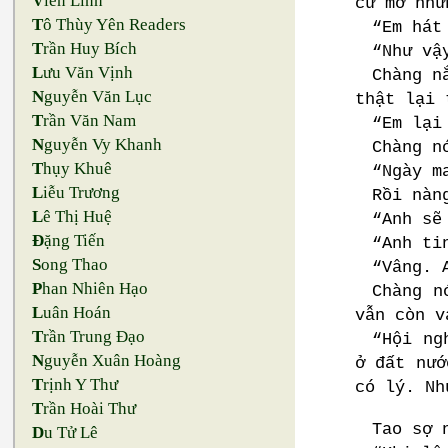
V
iên Linh
cứ mơ nhữ
T
ô Thùy Yên Readers
“Em hát
T
rần Huy Bích
“Như vậ
L
ưu Văn Vịnh
Chàng n
N
guyễn Văn Lục
thật lại 
T
rần Văn Nam
“Em lại
N
guyễn Vy Khanh
Chàng n
T
hụy Khuê
“Ngày m
L
iễu Trương
Rồi nàn
L
ê Thị Huệ
“Anh sẽ
Đ
ặng Tiến
“Anh ti
S
ong Thao
“Vâng. 
P
han Nhiên Hạo
Chàng n
L
uân Hoán
vẫn còn v
T
rần Trung Đạo
“Hội ng
N
guyễn Xuân Hoàng
ở đất nướ
T
rịnh Y Thư
có lý. Nh
T
rần Hoài Thư
Tao sợ 
D
u Tử Lê