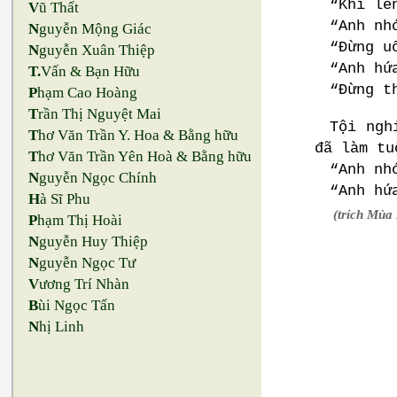
“Khi lê
V
ũ Thất
“Anh nh
N
guyễn Mộng Giác
“Đừng u
N
guyễn Xuân Thiệp
“Anh hứ
T.
Vấn & Bạn Hữu
“Đừng t
P
hạm Cao Hoàng
T
rần Thị Nguyệt Mai
Tội ngh
T
hơ Văn Trần Y. Hoa & Bằng hữu
đã làm tu
T
hơ Văn Trần Yên Hoà & Bằng hữu
“Anh nh
N
guyễn Ngọc Chính
“Anh hứ
H
à Sĩ Phu
(trích Mùa
P
hạm Thị Hoài
N
guyễn Huy Thiệp
N
guyễn Ngọc Tư
V
ương Trí Nhàn
B
ùi Ngọc Tấn
N
hị Linh