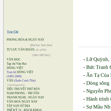
Tạp Chí
PHONG HÓA & NGÀY NAY
(Đại học Hoa Sen)
TỰ LỰC VĂN ĐOÀN
,
tác phẩm
(Viện Việt Học)
-
Lữ Quỳnh, 
VĂN HỌC
Tạp chí Văn Học
-
Bức Tranh 
DÒNG VIỆT
Trọn bộ
DÒNG VIỆT
-
Ân Tạ Của 
(1993-2009)
VĂN
(Xuân Canh Thìn)
-
Dòng sông 
(vanmagazine)
TIỂU THUYẾT THỨ BẢY
-
Nguyễn Phư
NAM PHONG
-
TRI TÂN
THANH NGHỊ
-
NGÀY NAY
-
Hành trình 
VĂN HOÁ NGÀY NAY
-
Sự Mầu Nhi
TẬP SAN SỬ ĐỊA
THẾ KỶ 21
-
BÁCH KHOA