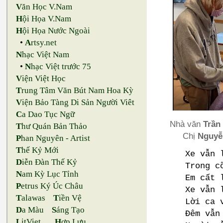
V
ăn Học V.Nam
H
ội Họa V.Nam
H
ội Họa Nước Ngoài
•
A
rtsy.net
N
hạc Việt Nam
•
N
hạc Việt trước 75
V
iện Việt Học
T
rung Tâm Văn Bút Nam Hoa Kỳ
V
iện Bảo Tàng Di Sản Người Viêt
C
a Dao Tục Ngữ
Nhà văn
Trần
T
hư Quán Bản Thảo
Chị
Nguyễ
P
han Nguyên - Artist
T
hế Kỷ Mới
Xe vẫn 
D
iễn Đàn Thế Kỷ
Trong c
N
am Kỳ Lục Tỉnh
Em cất 
P
etrus Ký Úc Châu
Xe vẫn 
T
alawas
T
iền Vệ
Lời ca 
D
a Màu
S
áng Tạo
Đêm vẫn
L
itViet
H
ợp Lưu