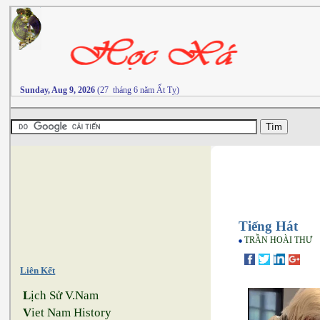
Sunday, Aug 9, 2026
(27 tháng 6 năm Ất Tỵ)
Tiếng Hát
TRẦN HOÀI THƯ
Liên Kết
L
ịch Sử V.Nam
V
iet Nam History