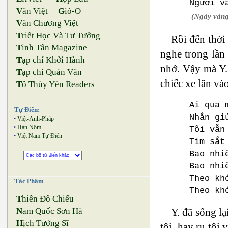
Người v
V
ăn Việt
G
ió-O
(Ngày vàng
V
ăn Chương Việt
T
riết Học Và Tư Tưởng
Rồi đến thời 
T
inh Tấn Magazine
nghe trong lần
T
ạp chí Khởi Hành
nhớ. Vậy mà Y. 
T
ạp chí Quán Văn
chiếc xe lăn vào
T
ô Thùy Yên Readers
Ai qua 
Tự Điển:
Nhắn gi
•
Việt-Anh-Pháp
•
Hán Nôm
Tôi vẫn
•
Việt Nam Tự Điển
Tim sắt
Bao nhi
Bao nhi
Theo kh
Tác Phẩm
Theo kh
T
hiên Đô Chiếu
Y. đã sống lạ
N
am Quốc Sơn Hà
H
ịch Tướng Sĩ
tôi, hay ru tôi