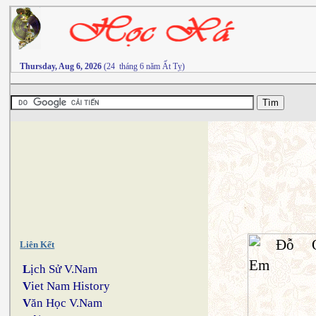
Thursday, Aug 6, 2026
(24 tháng 6 năm Ất Tỵ)
Liên Kết
L
ịch Sử V.Nam
V
iet Nam History
V
ăn Học V.Nam