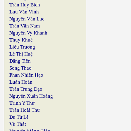
T
rần Huy Bích
L
ưu Văn Vịnh
N
guyễn Văn Lục
T
rần Văn Nam
N
guyễn Vy Khanh
T
hụy Khuê
L
iễu Trương
L
ê Thị Huệ
Đ
ặng Tiến
S
ong Thao
P
han Nhiên Hạo
L
uân Hoán
T
rần Trung Đạo
N
guyễn Xuân Hoàng
T
rịnh Y Thư
T
rần Hoài Thư
D
u Tử Lê
V
ũ Thất