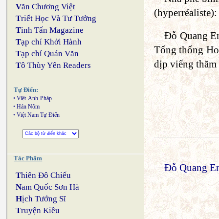
V
ăn Chương Việt
(hyperréaliste
T
riết Học Và Tư Tưởng
T
inh Tấn Magazine
Đỗ Quang Em 
T
ạp chí Khởi Hành
Tổng thống Hoa 
T
ạp chí Quán Văn
dịp viếng thăm
T
ô Thùy Yên Readers
Tự Điển:
•
Việt-Anh-Pháp
•
Hán Nôm
•
Việt Nam Tự Điển
Tác Phẩm
Đỗ Quang Em
T
hiên Đô Chiếu
N
am Quốc Sơn Hà
H
ịch Tướng Sĩ
T
ruyện Kiều