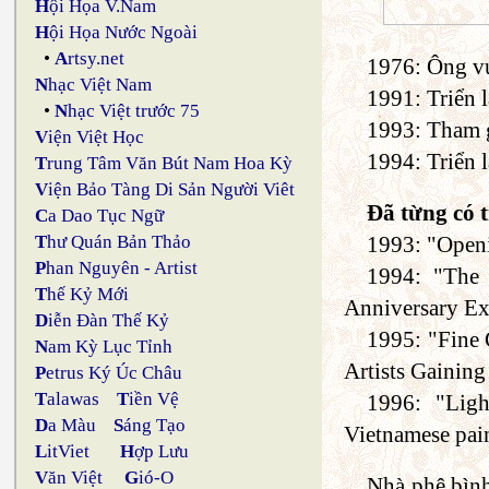
H
ội Họa V.Nam
H
ội Họa Nước Ngoài
•
A
rtsy.net
1976: Ông vư
N
hạc Việt Nam
1991: Triển 
•
N
hạc Việt trước 75
1993: Tham g
V
iện Việt Học
1994: Triển
T
rung Tâm Văn Bút Nam Hoa Kỳ
V
iện Bảo Tàng Di Sản Người Viêt
Đã từng có 
C
a Dao Tục Ngữ
1993: "Openi
T
hư Quán Bản Thảo
P
han Nguyên - Artist
1994: "The 
T
hế Kỷ Mới
Anniversary Exh
D
iễn Đàn Thế Kỷ
1995: "Fine 
N
am Kỳ Lục Tỉnh
Artists Gaining
P
etrus Ký Úc Châu
T
alawas
T
iền Vệ
1996: "Ligh
D
a Màu
S
áng Tạo
Vietnamese pain
L
itViet
H
ợp Lưu
V
ăn Việt
G
ió-O
Nhà phê bình