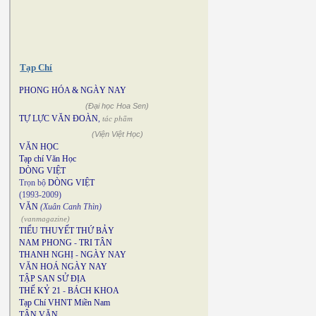
Tạp Chí
PHONG HÓA & NGÀY NAY
(Đại học Hoa Sen)
TỰ LỰC VĂN ĐOÀN
,
tác phẩm
(Viện Việt Học)
VĂN HỌC
Tạp chí Văn Học
DÒNG VIỆT
Trọn bộ
DÒNG VIỆT
(1993-2009)
VĂN
(Xuân Canh Thìn)
(vanmagazine)
TIỂU THUYẾT THỨ BẢY
NAM PHONG
-
TRI TÂN
THANH NGHỊ
-
NGÀY NAY
VĂN HOÁ NGÀY NAY
TẬP SAN SỬ ĐỊA
THẾ KỶ 21
-
BÁCH KHOA
Tạp Chí VHNT Miền Nam
TÂN VĂN