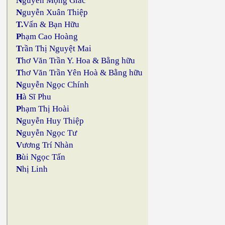
N
guyễn Mộng Giác
N
guyễn Xuân Thiệp
T.
Vấn & Bạn Hữu
P
hạm Cao Hoàng
T
rần Thị Nguyệt Mai
T
hơ Văn Trần Y. Hoa & Bằng hữu
T
hơ Văn Trần Yên Hoà & Bằng hữu
N
guyễn Ngọc Chính
H
à Sĩ Phu
P
hạm Thị Hoài
N
guyễn Huy Thiệp
N
guyễn Ngọc Tư
V
ương Trí Nhàn
B
ùi Ngọc Tấn
N
hị Linh