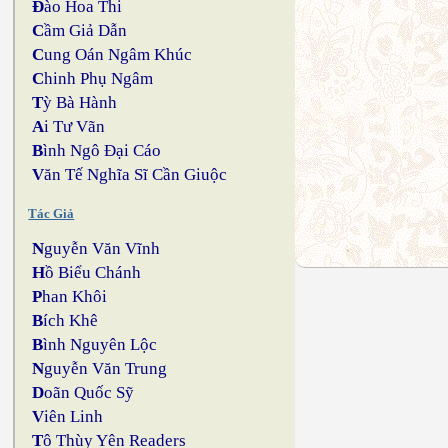
Đ
ào Hoa Thi
C
ầm Giả Dẫn
C
ung Oán Ngâm Khúc
C
hinh Phụ Ngâm
T
ỳ Bà Hành
A
i Tư Vãn
B
ình Ngô Đại Cáo
V
ăn Tế Nghĩa Sĩ Cần Giuộc
Tác Giả
N
guyễn Văn Vĩnh
H
ồ Biểu Chánh
P
han Khôi
B
ích Khê
B
ình Nguyên Lộc
N
guyễn Văn Trung
D
oãn Quốc Sỹ
V
iên Linh
T
ô Thùy Yên Readers