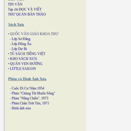
TIN VĂN
Tạp chí ĐỌC VÀ VIẾT
THƯ QUÁN BẢN THẢO
Sách Xưa
• QUỐC VĂN GIÁO KHOA THƯ:
-
Lớp Sơ Đẳng
-
Lớp Đồng Ấu
-
Lớp Dự Bị
•
TỦ SÁCH TIẾNG VIỆT
•
KHO SÁCH XƯA
•
QUÁN VEN ĐƯỜNG
•
LITTLE SAIGON
Phim và Hình Ảnh Xưa
-
Cuộc Di Cư Năm 1954
-
Phim "Chúng Tôi Muốn Sống"
-
Phim "Nắng Chiều", 1973
-
Phim Chân Trời Tím, 1971
-
Hình ảnh xưa