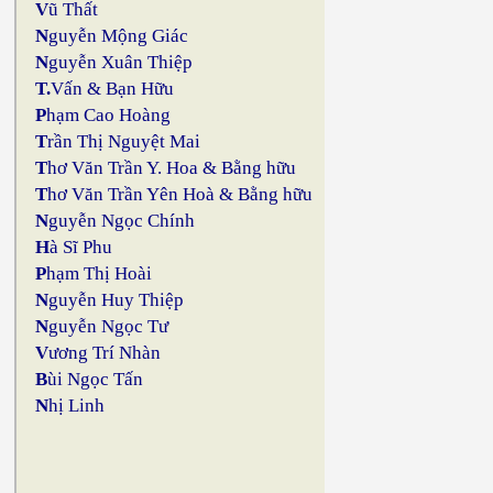
V
ũ Thất
N
guyễn Mộng Giác
N
guyễn Xuân Thiệp
T.
Vấn & Bạn Hữu
P
hạm Cao Hoàng
T
rần Thị Nguyệt Mai
T
hơ Văn Trần Y. Hoa & Bằng hữu
T
hơ Văn Trần Yên Hoà & Bằng hữu
N
guyễn Ngọc Chính
H
à Sĩ Phu
P
hạm Thị Hoài
N
guyễn Huy Thiệp
N
guyễn Ngọc Tư
V
ương Trí Nhàn
B
ùi Ngọc Tấn
N
hị Linh