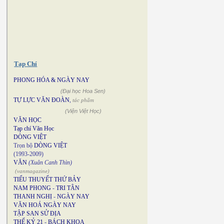
Tạp Chí
PHONG HÓA & NGÀY NAY
(Đại học Hoa Sen)
TỰ LỰC VĂN ĐOÀN
,
tác phẩm
(Viện Việt Học)
VĂN HỌC
Tạp chí Văn Học
DÒNG VIỆT
Trọn bộ
DÒNG VIỆT
(1993-2009)
VĂN
(Xuân Canh Thìn)
(vanmagazine)
TIỂU THUYẾT THỨ BẢY
NAM PHONG
-
TRI TÂN
THANH NGHỊ
-
NGÀY NAY
VĂN HOÁ NGÀY NAY
TẬP SAN SỬ ĐỊA
THẾ KỶ 21
-
BÁCH KHOA