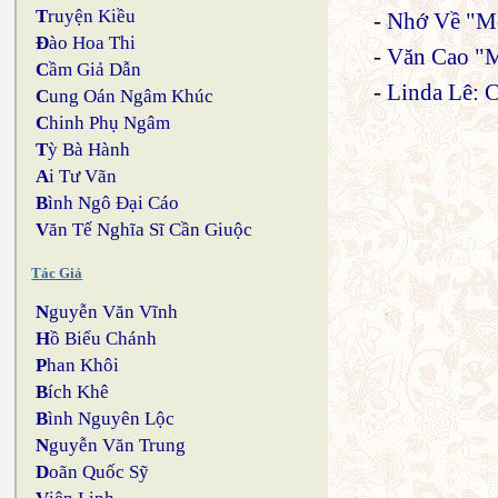
T
ruyện Kiều
-
Nhớ Về "Mộ
Đ
ào Hoa Thi
-
Văn Cao "
C
ầm Giả Dẫn
-
Linda Lê: 
C
ung Oán Ngâm Khúc
C
hinh Phụ Ngâm
T
ỳ Bà Hành
A
i Tư Vãn
B
ình Ngô Đại Cáo
V
ăn Tế Nghĩa Sĩ Cần Giuộc
Tác Giả
N
guyễn Văn Vĩnh
H
ồ Biểu Chánh
P
han Khôi
B
ích Khê
B
ình Nguyên Lộc
N
guyễn Văn Trung
D
oãn Quốc Sỹ