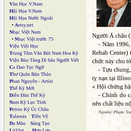
V
ăn Học V.Nam
H
ội Họa V.Nam
H
ội Họa Nước Ngoài
•
A
rtsy.net
N
hạc Việt Nam
Người Á châu (
•
N
hạc Việt trước 75
- Năm 1996, 
V
iện Việt Học
Rehab Center) 
T
rung Tâm Văn Bút Nam Hoa Kỳ
V
iện Bảo Tàng Di Sản Người Viêt
chức này cho t
C
a Dao Tục Ngữ
- Tựu chung,
T
hư Quán Bản Thảo
tỵ nạn tại Illi
P
han Nguyên - Artist
« Hội chứng hậ
T
hế Kỷ Mới
- Chính do c
D
iễn Đàn Thế Kỷ
N
am Kỳ Lục Tỉnh
nên chất liệu
P
etrus Ký Úc Châu
Nguồn: Phạm Xuâ
T
alawas
T
iền Vệ
D
a Màu
S
áng Tạo
L
itViet
H
ợp Lưu