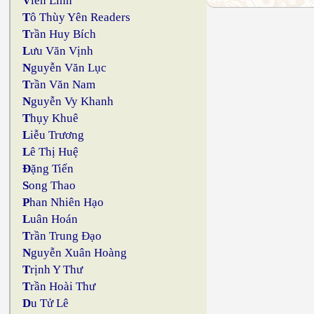
V
iên Linh
T
ô Thùy Yên Readers
T
rần Huy Bích
L
ưu Văn Vịnh
N
guyễn Văn Lục
T
rần Văn Nam
N
guyễn Vy Khanh
T
hụy Khuê
L
iễu Trương
L
ê Thị Huệ
Đ
ặng Tiến
S
ong Thao
P
han Nhiên Hạo
L
uân Hoán
T
rần Trung Đạo
N
guyễn Xuân Hoàng
T
rịnh Y Thư
T
rần Hoài Thư
D
u Tử Lê