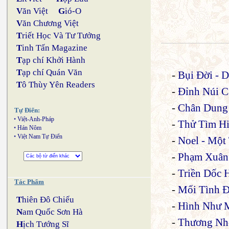
V
ăn Việt
G
ió-O
V
ăn Chương Việt
T
riết Học Và Tư Tưởng
T
inh Tấn Magazine
T
ạp chí Khởi Hành
T
ạp chí Quán Văn
-
Bụi Đời - 
T
ô Thùy Yên Readers
-
Đỉnh Núi C
-
Chân Dung
Tự Điển:
•
Việt-Anh-Pháp
-
Thử Tìm H
•
Hán Nôm
•
Việt Nam Tự Điển
-
Noel - Một
-
Phạm Xuân
-
Triền Dốc 
Tác Phẩm
-
Mối Tình 
T
hiên Đô Chiếu
-
Hình Như 
N
am Quốc Sơn Hà
-
Thương Nh
H
ịch Tướng Sĩ