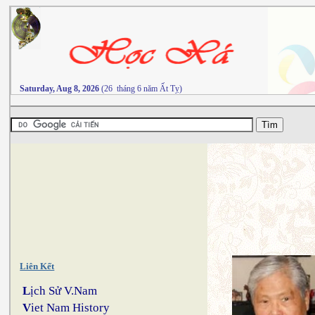
Saturday, Aug 8, 2026
(26 tháng 6 năm Ất Tỵ)
Liên Kết
L
ịch Sử V.Nam
V
iet Nam History