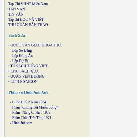
Tạp Chí VHNT Miền Nam
TÂN VĂN
TIN VĂN
Tạp chí ĐỌC VÀ VIẾT
THƯ QUÁN BẢN THẢO
Sách Xưa
• QUỐC VĂN GIÁO KHOA THƯ:
-
Lớp Sơ Đẳng
-
Lớp Đồng Ấu
-
Lớp Dự Bị
•
TỦ SÁCH TIẾNG VIỆT
•
KHO SÁCH XƯA
•
QUÁN VEN ĐƯỜNG
•
LITTLE SAIGON
Phim và Hình Ảnh Xưa
-
Cuộc Di Cư Năm 1954
-
Phim "Chúng Tôi Muốn Sống"
-
Phim "Nắng Chiều", 1973
-
Phim Chân Trời Tím, 1971
-
Hình ảnh xưa