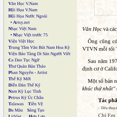
V
ăn Học V.Nam
H
ội Họa V.Nam
H
ội Họa Nước Ngoài
•
A
rtsy.net
Văn Học
và các
N
hạc Việt Nam
•
N
hạc Việt trước 75
Ông cũng có 
V
iện Việt Học
T
rung Tâm Văn Bút Nam Hoa Kỳ
VTVN mỗi tối 
V
iện Bảo Tàng Di Sản Người Viêt
C
a Dao Tục Ngữ
Sau năm 197
T
hư Quán Bản Thảo
định cư ở Calif
P
han Nguyên - Artist
T
hế Kỷ Mới
Một số bản n
D
iễn Đàn Thế Kỷ
khúc thứ nhất"
N
am Kỳ Lục Tỉnh
P
etrus Ký Úc Châu
Tác ph
T
alawas
T
iền Vệ
- Tiểu thuy
D
a Màu
S
áng Tạo
Chị Em 
L
itViet
H
ợp Lưu