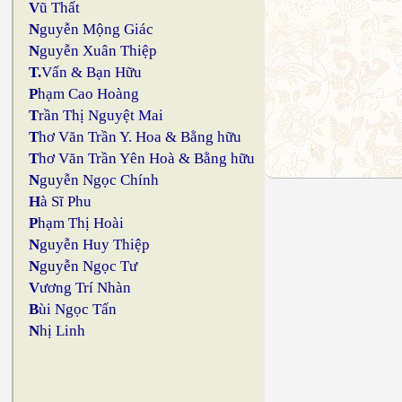
V
ũ Thất
N
guyễn Mộng Giác
N
guyễn Xuân Thiệp
T.
Vấn & Bạn Hữu
P
hạm Cao Hoàng
T
rần Thị Nguyệt Mai
T
hơ Văn Trần Y. Hoa & Bằng hữu
T
hơ Văn Trần Yên Hoà & Bằng hữu
N
guyễn Ngọc Chính
H
à Sĩ Phu
P
hạm Thị Hoài
N
guyễn Huy Thiệp
N
guyễn Ngọc Tư
V
ương Trí Nhàn
B
ùi Ngọc Tấn
N
hị Linh