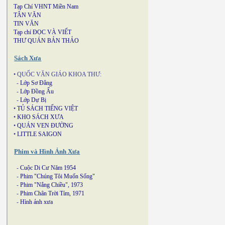
Tạp Chí VHNT Miền Nam
TÂN VĂN
TIN VĂN
Tạp chí ĐỌC VÀ VIẾT
THƯ QUÁN BẢN THẢO
Sách Xưa
• QUỐC VĂN GIÁO KHOA THƯ:
-
Lớp Sơ Đẳng
-
Lớp Đồng Ấu
-
Lớp Dự Bị
•
TỦ SÁCH TIẾNG VIỆT
•
KHO SÁCH XƯA
•
QUÁN VEN ĐƯỜNG
•
LITTLE SAIGON
Phim và Hình Ảnh Xưa
-
Cuộc Di Cư Năm 1954
-
Phim "Chúng Tôi Muốn Sống"
-
Phim "Nắng Chiều", 1973
-
Phim Chân Trời Tím, 1971
-
Hình ảnh xưa