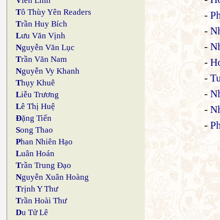
V
iên Linh
T
ô Thùy Yên Readers
-
Ph
T
rần Huy Bích
-
Nh
L
ưu Văn Vịnh
-
Nh
N
guyễn Văn Lục
T
rần Văn Nam
-
H
N
guyễn Vy Khanh
-
T
T
hụy Khuê
-
Nh
L
iễu Trương
L
ê Thị Huệ
-
Nh
Đ
ặng Tiến
-
P
S
ong Thao
P
han Nhiên Hạo
L
uân Hoán
T
rần Trung Đạo
N
guyễn Xuân Hoàng
T
rịnh Y Thư
T
rần Hoài Thư
D
u Tử Lê