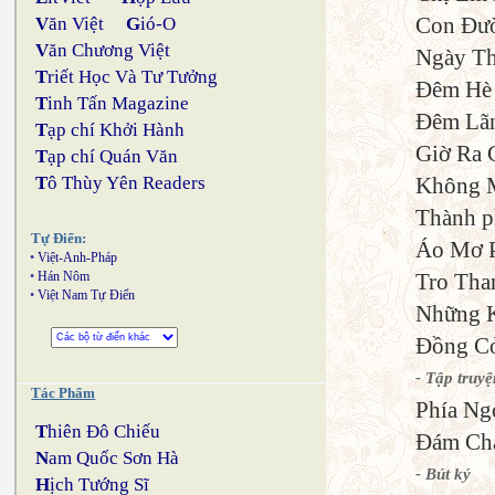
Con Đườ
V
ăn Việt
G
ió-O
V
ăn Chương Việt
Ngày Th
T
riết Học Và Tư Tưởng
Đêm Hè 
T
inh Tấn Magazine
Đêm Lãn
T
ạp chí Khởi Hành
Giờ Ra 
T
ạp chí Quán Văn
Không M
T
ô Thùy Yên Readers
Thành p
Tự Điển:
Áo Mơ P
•
Việt-Anh-Pháp
Tro Tha
•
Hán Nôm
•
Việt Nam Tự Điển
Những K
Đồng Cỏ
- Tập truyệ
Tác Phẩm
Phía Ng
T
hiên Đô Chiếu
Đám Chá
N
am Quốc Sơn Hà
- Bút ký
H
ịch Tướng Sĩ