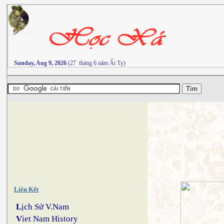
Sunday, Aug 9, 2026
(27 tháng 6 năm Ất Tỵ)
Liên Kết
L
ịch Sử V.Nam
V
iet Nam History