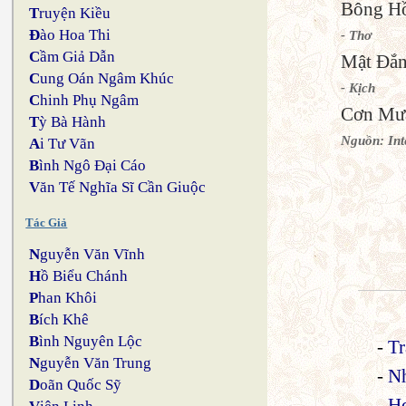
Bông Hồ
T
ruyện Kiều
Đ
ào Hoa Thi
- Thơ
C
ầm Giả Dẫn
Mật Đắn
C
ung Oán Ngâm Khúc
- Kịch
C
hinh Phụ Ngâm
Cơn Mư
T
ỳ Bà Hành
Nguồn: Int
A
i Tư Vãn
B
ình Ngô Đại Cáo
V
ăn Tế Nghĩa Sĩ Cần Giuộc
Tác Giả
N
guyễn Văn Vĩnh
H
ồ Biểu Chánh
P
han Khôi
B
ích Khê
B
ình Nguyên Lộc
-
T
N
guyễn Văn Trung
-
N
D
oãn Quốc Sỹ
-
H