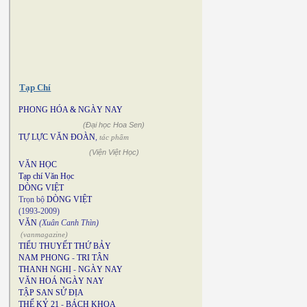
Tạp Chí
PHONG HÓA & NGÀY NAY
(Đại học Hoa Sen)
TỰ LỰC VĂN ĐOÀN
,
tác phẩm
(Viện Việt Học)
VĂN HỌC
Tạp chí Văn Học
DÒNG VIỆT
Trọn bộ
DÒNG VIỆT
(1993-2009)
VĂN
(Xuân Canh Thìn)
(vanmagazine)
TIỂU THUYẾT THỨ BẢY
NAM PHONG
-
TRI TÂN
THANH NGHỊ
-
NGÀY NAY
VĂN HOÁ NGÀY NAY
TẬP SAN SỬ ĐỊA
THẾ KỶ 21
-
BÁCH KHOA