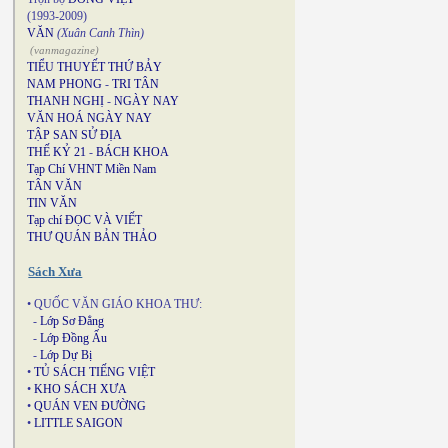
(1993-2009)
VĂN
(Xuân Canh Thìn)
(vanmagazine)
TIỂU THUYẾT THỨ BẢY
NAM PHONG
-
TRI TÂN
THANH NGHỊ
-
NGÀY NAY
VĂN HOÁ NGÀY NAY
TẬP SAN SỬ ĐỊA
THẾ KỶ 21
-
BÁCH KHOA
Tạp Chí VHNT Miền Nam
TÂN VĂN
TIN VĂN
Tạp chí ĐỌC VÀ VIẾT
THƯ QUÁN BẢN THẢO
Sách Xưa
• QUỐC VĂN GIÁO KHOA THƯ:
-
Lớp Sơ Đẳng
-
Lớp Đồng Ấu
-
Lớp Dự Bị
•
TỦ SÁCH TIẾNG VIỆT
•
KHO SÁCH XƯA
•
QUÁN VEN ĐƯỜNG
•
LITTLE SAIGON