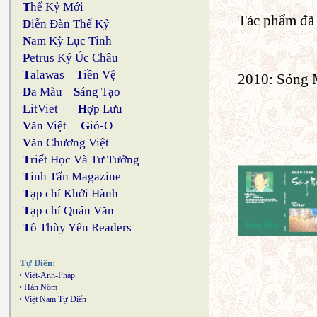
T
hế Kỷ Mới
Tác phẩm đã
D
iễn Đàn Thế Kỷ
N
am Kỳ Lục Tỉnh
P
etrus Ký Úc Châu
T
alawas
T
iền Vệ
2010: Sóng
D
a Màu
S
áng Tạo
L
itViet
H
ợp Lưu
V
ăn Việt
G
ió-O
V
ăn Chương Việt
T
riết Học Và Tư Tưởng
T
inh Tấn Magazine
T
ạp chí Khởi Hành
T
ạp chí Quán Văn
T
ô Thùy Yên Readers
Tự Điển:
•
Việt-Anh-Pháp
•
Hán Nôm
•
Việt Nam Tự Điển