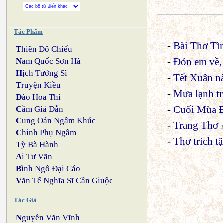
Tác Phẩm
-
Bài Thơ Tì
T
hiên Đô Chiếu
-
Đón em về
N
am Quốc Sơn Hà
H
ịch Tướng Sĩ
-
Tết Xuân n
T
ruyện Kiều
-
Mưa lạnh t
Đ
ào Hoa Thi
-
Cuối Mùa Đ
C
ầm Giả Dẫn
C
ung Oán Ngâm Khúc
-
Trang Thơ
C
hinh Phụ Ngâm
-
Thơ trích 
T
ỳ Bà Hành
A
i Tư Vãn
B
ình Ngô Đại Cáo
V
ăn Tế Nghĩa Sĩ Cần Giuộc
Tác Giả
N
guyễn Văn Vĩnh