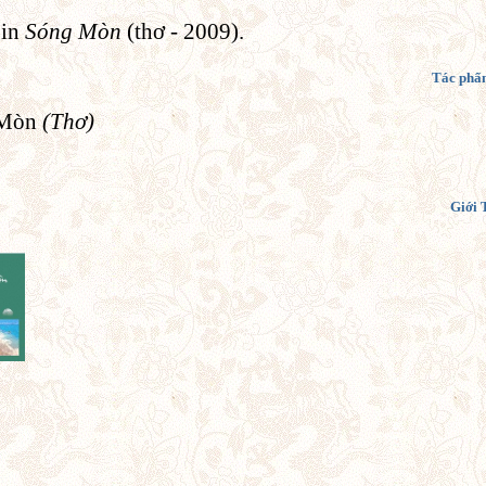
 in
Sóng Mòn
(thơ - 2009).
Tác phẩm
 Mòn
(Thơ)
Giới 