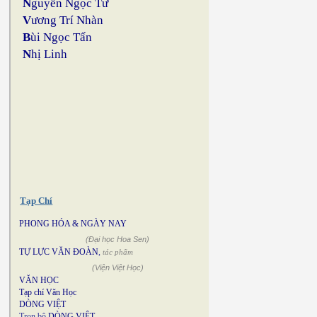
N
guyễn Ngọc Tư
V
ương Trí Nhàn
B
ùi Ngọc Tấn
N
hị Linh
Tạp Chí
PHONG HÓA & NGÀY NAY
(Đại học Hoa Sen)
TỰ LỰC VĂN ĐOÀN
,
tác phẩm
(Viện Việt Học)
VĂN HỌC
Tạp chí Văn Học
DÒNG VIỆT
Trọn bộ
DÒNG VIỆT