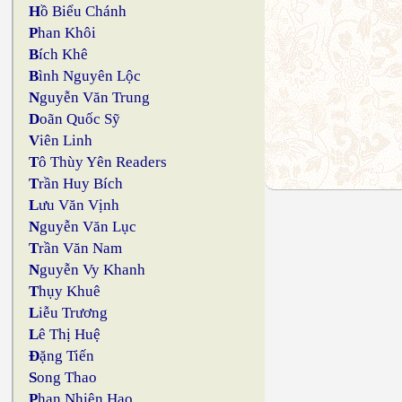
H
ồ Biểu Chánh
P
han Khôi
B
ích Khê
B
ình Nguyên Lộc
N
guyễn Văn Trung
D
oãn Quốc Sỹ
V
iên Linh
T
ô Thùy Yên Readers
T
rần Huy Bích
L
ưu Văn Vịnh
N
guyễn Văn Lục
T
rần Văn Nam
N
guyễn Vy Khanh
T
hụy Khuê
L
iễu Trương
L
ê Thị Huệ
Đ
ặng Tiến
S
ong Thao
P
han Nhiên Hạo