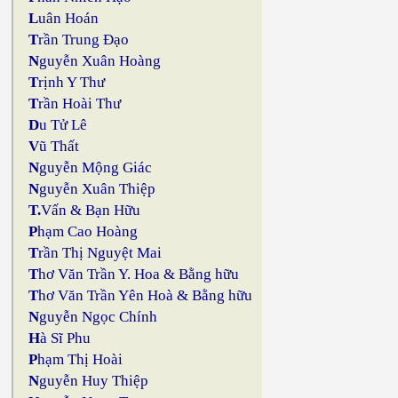
L
uân Hoán
T
rần Trung Đạo
N
guyễn Xuân Hoàng
T
rịnh Y Thư
T
rần Hoài Thư
D
u Tử Lê
V
ũ Thất
N
guyễn Mộng Giác
N
guyễn Xuân Thiệp
T.
Vấn & Bạn Hữu
P
hạm Cao Hoàng
T
rần Thị Nguyệt Mai
T
hơ Văn Trần Y. Hoa & Bằng hữu
T
hơ Văn Trần Yên Hoà & Bằng hữu
N
guyễn Ngọc Chính
H
à Sĩ Phu
P
hạm Thị Hoài
N
guyễn Huy Thiệp