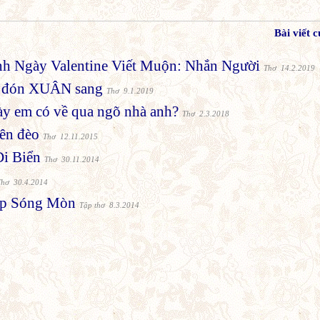
Bài viết 
nh Ngày Valentine Viết Muộn: Nhắn Người
Thơ 14.2.2019
, đón XUÂN sang
Thơ 9.1.2019
ày em có về qua ngõ nhà anh?
Thơ 2.3.2018
rên đèo
Thơ 12.11.2015
i Biển
Thơ 30.11.2014
Thơ 30.4.2014
tập Sóng Mòn
Tập thơ 8.3.2014