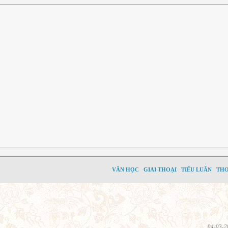
VĂN HỌC
GIAI THOẠI
TIỂU LUÂN
TH
04-03-2