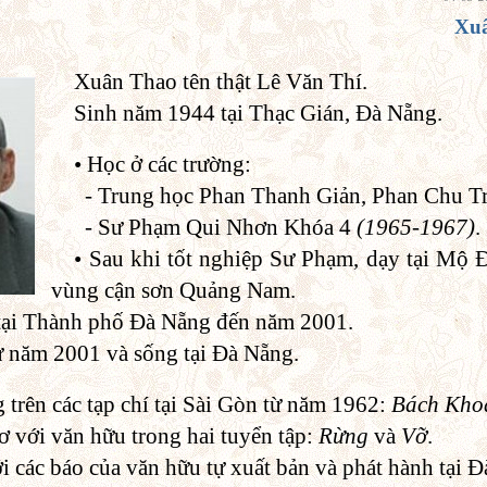
Xu
Xuân Thao tên thật Lê Văn Thí.
Sinh năm 1944 tại Thạc Gián, Đà Nẵng.
• Học ở các trường:
- Trung học Phan Thanh Giản, Phan Chu T
- Sư Phạm Qui Nhơn Khóa 4
(1965-1967)
.
• Sau khi tốt nghiệp Sư Phạm, dạy tại Mộ
vùng cận sơn Quảng Nam.
tại Thành phố Đà Nẵng đến năm 2001.
ừ năm 2001 và sống tại Đà Nẵng.
 trên các tạp chí tại Sài Gòn từ năm 1962:
Bách Khoa
hơ với văn hữu trong hai tuyển tập:
Rừng
và
Vỡ
.
ới các báo của văn hữu tự xuất bản và phát hành tại