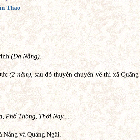
ân Thao
rinh
(Đà Nẵng)
.
 Đức
(2 năm)
, sau đó thuyên chuyển về thị xã Quãng 
, Phổ Thông, Thời Nay,...
 Đà Nẵng và Quảng Ngãi.