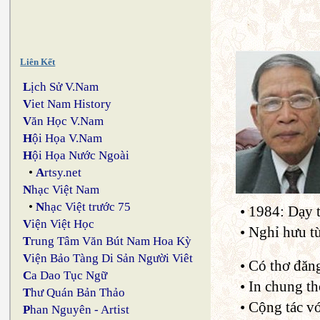
Liên Kết
L
ịch Sử V.Nam
V
iet Nam History
V
ăn Học V.Nam
H
ội Họa V.Nam
H
ội Họa Nước Ngoài
•
A
rtsy.net
N
hạc Việt Nam
•
N
hạc Việt trước 75
• 1984: Dạy 
V
iện Việt Học
• Nghỉ hưu t
T
rung Tâm Văn Bút Nam Hoa Kỳ
V
iện Bảo Tàng Di Sản Người Viêt
• Có thơ đăng
C
a Dao Tục Ngữ
• In chung t
T
hư Quán Bản Thảo
• Cộng tác v
P
han Nguyên - Artist