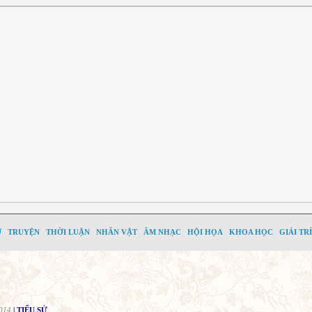
Ơ
TRUYỆN
THỜI LUẬN
NHÂN VẬT
ÂM NHẠC
HỘI HỌA
KHOA HỌC
GIẢI TRÍ
014
| TIỂU SỬ