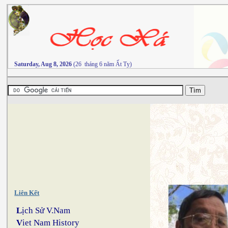
Saturday, Aug 8, 2026
(26 tháng 6 năm Ất Tỵ)
Liên Kết
L
ịch Sử V.Nam
V
iet Nam History