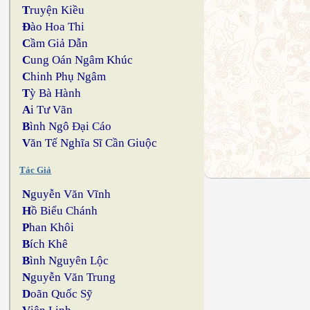
T
ruyện Kiều
Đ
ào Hoa Thi
C
ầm Giả Dẫn
C
ung Oán Ngâm Khúc
C
hinh Phụ Ngâm
T
ỳ Bà Hành
A
i Tư Vãn
B
ình Ngô Đại Cáo
V
ăn Tế Nghĩa Sĩ Cần Giuộc
Tác Giả
N
guyễn Văn Vĩnh
H
ồ Biểu Chánh
P
han Khôi
B
ích Khê
B
ình Nguyên Lộc
N
guyễn Văn Trung
D
oãn Quốc Sỹ