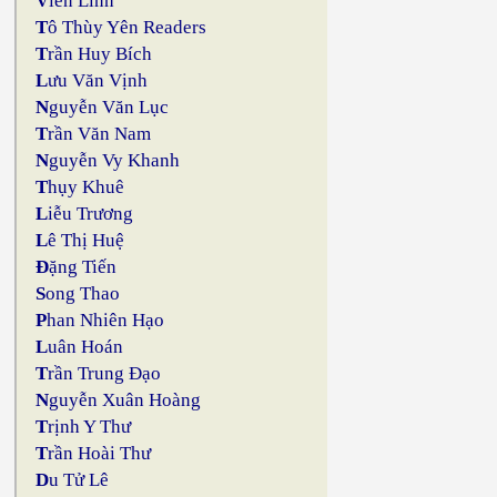
V
iên Linh
T
ô Thùy Yên Readers
T
rần Huy Bích
L
ưu Văn Vịnh
N
guyễn Văn Lục
T
rần Văn Nam
N
guyễn Vy Khanh
T
hụy Khuê
L
iễu Trương
L
ê Thị Huệ
Đ
ặng Tiến
S
ong Thao
P
han Nhiên Hạo
L
uân Hoán
T
rần Trung Đạo
N
guyễn Xuân Hoàng
T
rịnh Y Thư
T
rần Hoài Thư
D
u Tử Lê