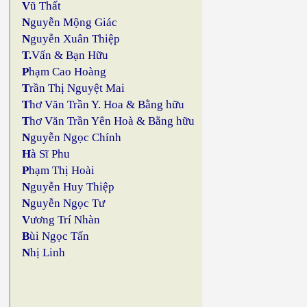
V
ũ Thất
N
guyễn Mộng Giác
N
guyễn Xuân Thiệp
T.
Vấn & Bạn Hữu
P
hạm Cao Hoàng
T
rần Thị Nguyệt Mai
T
hơ Văn Trần Y. Hoa & Bằng hữu
T
hơ Văn Trần Yên Hoà & Bằng hữu
N
guyễn Ngọc Chính
H
à Sĩ Phu
P
hạm Thị Hoài
N
guyễn Huy Thiệp
N
guyễn Ngọc Tư
V
ương Trí Nhàn
B
ùi Ngọc Tấn
N
hị Linh