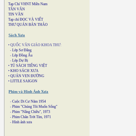
Tạp Chí VHNT Miền Nam
TÂN VĂN
TIN VĂN
Tạp chí ĐỌC VÀ VIẾT
THƯ QUÁN BẢN THẢO
Sách Xưa
• QUỐC VĂN GIÁO KHOA THƯ:
-
Lớp Sơ Đẳng
-
Lớp Đồng Ấu
-
Lớp Dự Bị
•
TỦ SÁCH TIẾNG VIỆT
•
KHO SÁCH XƯA
•
QUÁN VEN ĐƯỜNG
•
LITTLE SAIGON
Phim và Hình Ảnh Xưa
-
Cuộc Di Cư Năm 1954
-
Phim "Chúng Tôi Muốn Sống"
-
Phim "Nắng Chiều", 1973
-
Phim Chân Trời Tím, 1971
-
Hình ảnh xưa