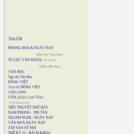
Tạp Chí
PHONG HÓA & NGÀY NAY
(Đại học Hoa Sen)
TỰ LỰC VĂN ĐOÀN
,
tác phẩm
(Viện Việt Học)
VĂN HỌC
Tạp chí Văn Học
DÒNG VIỆT
Trọn bộ
DÒNG VIỆT
(1993-2009)
VĂN
(Xuân Canh Thìn)
(vanmagazine)
TIỂU THUYẾT THỨ BẢY
NAM PHONG
-
TRI TÂN
THANH NGHỊ
-
NGÀY NAY
VĂN HOÁ NGÀY NAY
TẬP SAN SỬ ĐỊA
THẾ KỶ 21
-
BÁCH KHOA