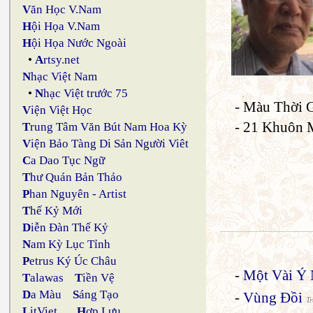
V
ăn Học V.Nam
H
ội Họa V.Nam
H
ội Họa Nước Ngoài
•
A
rtsy.net
N
hạc Việt Nam
•
N
hạc Việt trước 75
- Màu Thời G
V
iện Việt Học
- 21 Khuôn 
T
rung Tâm Văn Bút Nam Hoa Kỳ
V
iện Bảo Tàng Di Sản Người Viêt
C
a Dao Tục Ngữ
T
hư Quán Bản Thảo
P
han Nguyên - Artist
T
hế Kỷ Mới
D
iễn Đàn Thế Kỷ
N
am Kỳ Lục Tỉnh
P
etrus Ký Úc Châu
-
Một Vài Ý 
T
alawas
T
iền Vệ
D
a Màu
S
áng Tạo
-
Vùng Đồi
T
L
itViet
H
ợp Lưu