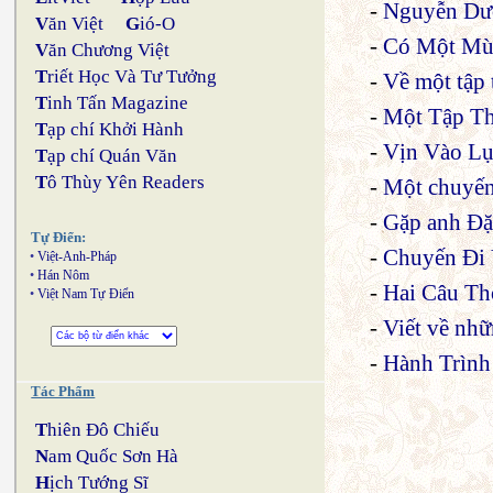
-
Nguyễn Dư
V
ăn Việt
G
ió-O
-
Có Một Mùa
V
ăn Chương Việt
T
riết Học Và Tư Tưởng
-
Về một tập 
T
inh Tấn Magazine
-
Một Tập Th
T
ạp chí Khởi Hành
-
Vịn Vào Lụ
T
ạp chí Quán Văn
T
ô Thùy Yên Readers
-
Một chuyến 
-
Gặp anh Đặ
Tự Điển:
-
Chuyến Đi
•
Việt-Anh-Pháp
•
Hán Nôm
-
Hai Câu Thơ
•
Việt Nam Tự Điển
-
Viết về nhữ
-
Hành Trình
Tác Phẩm
T
hiên Đô Chiếu
N
am Quốc Sơn Hà
H
ịch Tướng Sĩ