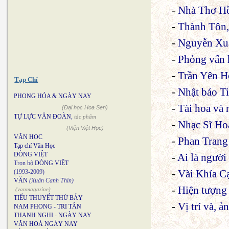
-
Nhà Thơ H
-
Thành Tôn, 
-
Nguyễn Xuâ
-
Phỏng vấn 
-
Trần Yên H
Tạp Chí
-
Nhật báo Ti
PHONG HÓA & NGÀY NAY
-
Tài hoa và 
(Đại học Hoa Sen)
TỰ LỰC VĂN ĐOÀN
,
tác phẩm
-
Nhạc Sĩ H
(Viện Việt Học)
VĂN HỌC
-
Phan Trang
Tạp chí Văn Học
DÒNG VIỆT
-
Ai là người
Trọn bộ
DÒNG VIỆT
-
Vài Khía 
(1993-2009)
VĂN
(Xuân Canh Thìn)
-
Hiện tượng 
(vanmagazine)
TIỂU THUYẾT THỨ BẢY
-
Vị trí và, 
NAM PHONG
-
TRI TÂN
THANH NGHỊ
-
NGÀY NAY
VĂN HOÁ NGÀY NAY