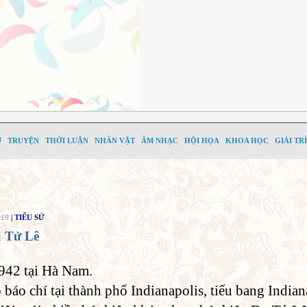
Ơ
TRUYỆN
THỜI LUẬN
NHÂN VẬT
ÂM NHẠC
HỘI HỌA
KHOA HỌC
GIẢI TRÍ
019
| TIỂU SỬ
 Tử Lê
1942 tại Hà Nam.
áo chí tại thành phố Indianapolis, tiểu bang Indian