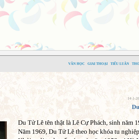
VĂN HỌC
GIAI THOẠI
TIỂU LUÂN
TH
14-1-2
Du
Du Tử Lê tên thật là Lê Cự Phách, sinh năm 
Năm 1969, Du Tử Lê theo học khóa tu nghiệp b