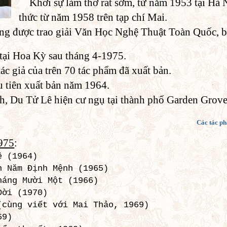
Khởi sự làm thơ rất sớm, từ năm 1953 tại Hà 
thức từ năm 1958 trên tạp chí Mai.
g được trao giải Văn Học Nghệ Thuật Toàn Quốc, b
tại Hoa Kỳ sau tháng 4-1975.
ác giả của trên 70 tác phẩm đã xuất bản.
 tiên xuất bản năm 1964.
h, Du Tử Lê hiện cư ngụ tại thành phố Garden Grove
Các tác ph
975
:
ê (1964)
n Năm Ðịnh Mệnh (1965)
háng Mười Một (1966)
Ðời (1970)
(cùng viết với Mai Thảo, 1969)
69)