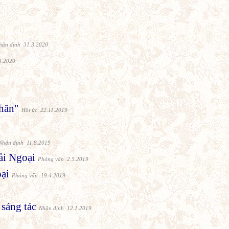
hận định 31.3.2020
3.2020
hân"
Hồi ức 22.11.2019
Nhận định 11.8.2019
i Ngoại
Phỏng vấn 2.5.2019
ại
Phỏng vấn 19.4.2019
sáng tác
Nhận định 12.1.2019