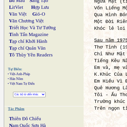
D
a Màu
S
áng Tạo
Ngửa Mặt (t
L
itViet
H
ợp Lưu
Vốn Liếng M
V
ăn Việt
G
ió-O
Qua Hình Bó
V
ăn Chương Việt
Một Ðời Riê
T
riết Học Và Tư Tưởng
Khóc lẻ loi
T
inh Tấn Magazine
Sau năm 197
T
ạp chí Khởi Hành
Thơ Tình (1
T
ạp chí Quán Văn
Chỉ Như Mặt
T
ô Thùy Yên Readers
Tiếng Kêu N
Em và, mẹ v
Tự Điển:
K.Khúc Của 
•
Việt-Anh-Pháp
•
Hán Nôm
Em Hiểu Vì 
•
Việt Nam Tự Điển
Quê Hương L
Tôi - Ấu Th
Trường khúc
Trên ngọn t
Tác Phẩm
T
hiên Đô Chiếu
N
am Quốc Sơn Hà