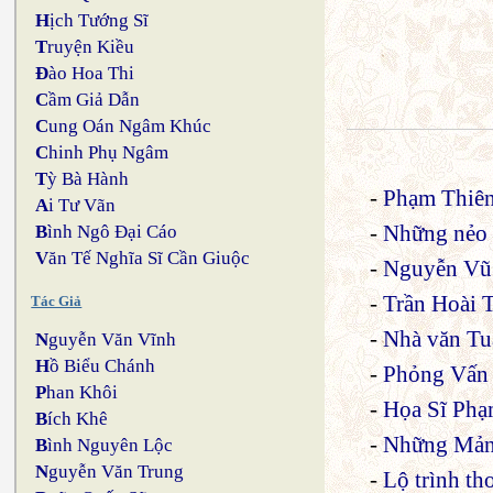
H
ịch Tướng Sĩ
T
ruyện Kiều
Đ
ào Hoa Thi
C
ầm Giả Dẫn
C
ung Oán Ngâm Khúc
C
hinh Phụ Ngâm
T
ỳ Bà Hành
-
Phạm Thiên
A
i Tư Vãn
-
Những nẻo 
B
ình Ngô Đại Cáo
V
ăn Tế Nghĩa Sĩ Cần Giuộc
-
Nguyễn Vũ 
-
Trần Hoài
Tác Giả
-
Nhà văn T
N
guyễn Văn Vĩnh
H
ồ Biểu Chánh
-
Phỏng Vấn
P
han Khôi
-
Họa Sĩ Ph
B
ích Khê
-
Những Mảng
B
ình Nguyên Lộc
N
guyễn Văn Trung
-
Lộ trình th