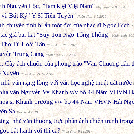
nh Nguyên Lộc, “Tam kiệt Việt Nam”
Nhận định 8.8.2020
 và Bút Ký "Y Sĩ Tiền Tuyến"
Nhận định 8.5.2020
 chuyện tình bí ẩn một đời của nhạc sĩ Ngọc Bích
N
 tác giả bài hát “Suy Tôn Ngô Tổng Thống”
Nhận định 30.
 Thơ Từ Hoài Tấn
Nhận định 23.3.2020
uyễn Trung Cang
Nhận định 27.2.2020
: Cây ách chuồn của phong trào "Văn Chương dấn t
ê Xuyên
Nhận định 21.10.2019
nhà văn nặng lòng với văn học nghệ thuật đất nước
nhà văn Nguyễn Vy Khanh v/v bộ 44 Năm VHVN Hả
họa sĩ Khánh Trường v/v bộ 44 Năm VHVN Hải Ngo
yên Sa
Thơ 18.4.2019
g, nhà văn thường trực phản ảnh chiến tranh trong 
ọc bất hạnh với thi ca?
Nhận định 9.12.2017