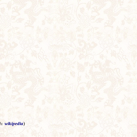
)
h:
wikipedia