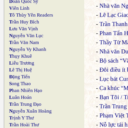
D
oãn Quốc Sỹ
-
Nhà văn Ng
V
iên Linh
-
Lê Lạc Giao
T
ô Thùy Yên Readers
T
rần Huy Bích
-
Trần Thanh
L
ưu Văn Vịnh
-
Phan Tấn Hả
N
guyễn Văn Lục
-
Thầy Từ Mẫ
T
rần Văn Nam
N
guyễn Vy Khanh
-
Nhà văn Dư
T
hụy Khuê
-
Bộ sách “V
L
iễu Trương
-
Ðôi điều ít
L
ê Thị Huệ
Đ
ặng Tiến
-
Lục bát Cu
S
ong Thao
-
Ca khúc “M
P
han Nhiên Hạo
-
Bạn Tôi / 
L
uân Hoán
T
rần Trung Đạo
-
Trần Trung 
N
guyễn Xuân Hoàng
-
Phạm Việt 
T
rịnh Y Thư
-
Nỗ lực tái 
T
rần Hoài Thư