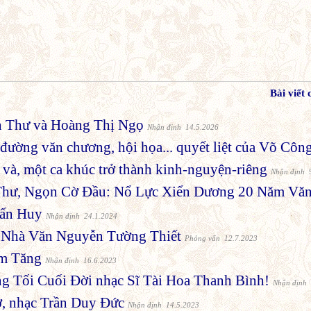
Bài viết
 Thư và Hoàng Thị Ngọ
Nhận định 14.5.2026
đường văn chương, hội họa... quyết liệt của Võ Côn
và, một ca khúc trở thành kinh-nguyện-riêng
Nhận định 
 Thư, Ngọn Cờ Đầu: Nổ Lực Xiển Dương 20 Năm V
uấn Huy
Nhận định 24.1.2024
 Nhà Văn Nguyễn Tường Thiết
Phỏng vấn 12.7.2023
ạm Tăng
Nhận định 16.6.2023
 Tối Cuối Đời nhạc Sĩ Tài Hoa Thanh Bình!
Nhận định 
ơ, nhạc Trần Duy Đức
Nhận định 14.5.2023