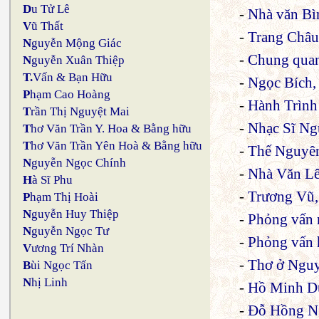
D
u Tử Lê
-
Nhà văn Bì
V
ũ Thất
-
Trang Châu
N
guyễn Mộng Giác
-
Chung quanh
N
guyễn Xuân Thiệp
T.
Vấn & Bạn Hữu
-
Ngọc Bích,
P
hạm Cao Hoàng
-
Hành Trình
T
rần Thị Nguyệt Mai
-
Nhạc Sĩ Ng
T
hơ Văn Trần Y. Hoa & Bằng hữu
T
hơ Văn Trần Yên Hoà & Bằng hữu
-
Thế Nguyên
N
guyễn Ngọc Chính
-
Nhà Văn L
H
à Sĩ Phu
-
Trương Vũ, 
P
hạm Thị Hoài
N
guyễn Huy Thiệp
-
Phỏng vấn 
N
guyễn Ngọc Tư
-
Phỏng vấn 
V
ương Trí Nhàn
-
Thơ ở Ngu
B
ùi Ngọc Tấn
N
hị Linh
-
Hồ Minh Dũn
-
Đỗ Hồng Ng