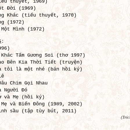
iểu thuyết, 1969)
ột Ðời (1969)
ng Khác (tiểu thuyết, 1970)
ng (1972)
 Một Mình (1972)
5
:
996)
 Khác Tấm Gương Soi (thơ 1997)
ào Bên Kia Thời Tiết (truyện)
à tôi là một nhé (bán hồi ký)
Lê
Ðâu Chim Gọi Nhau
à Người Ðó
ơ và Mẹ (hồi ký)
 Mẹ và Biển Đông (1989, 2002)
ình sầu (tập tùy bút, 2011)
(Tríc