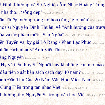
ồ Đình Phương và Sự Nghiệp Âm Nhạc Hoàng Trọn
nhà thơ... ‘sống đẹp’
Nhận định 19.5.2017
n Thiệp, xương rồng nở hoa cùng ‘gió mùa’
Nhận định 1
họa sĩ Nguyễn Đình Thuần, về “Ảnh hưởng của trườ
òa và tác phẩm mới: “Sấp Ngửa”
Giới thiệu 22.6.2016
ền Tuyến và, ký giả Lô Răng / Phan Lạc Phúc
Nhận định
nhân cách nhạc sĩ Anh Việt Thu
Nhận định 9.12.2015
oàng Nguyên
Khảo luận 21.11.2015
 Hy và tiểu thuyết “Người hay là những cơn mơ mạo
 đầu tiên xuất bản sách cách đây 40 năm?
Tạp bút 26.4.2015
Cạnh Đặc Thù Của 20 Năm Văn Học Miền Nam
Khảo luận
Cung Tiến trong tân nhạc Việt
Khảo luận 21.10.2014
ảnh hưởng thơ Nguyên Sa trong văn học Việt
Tiểu luận 30.7.