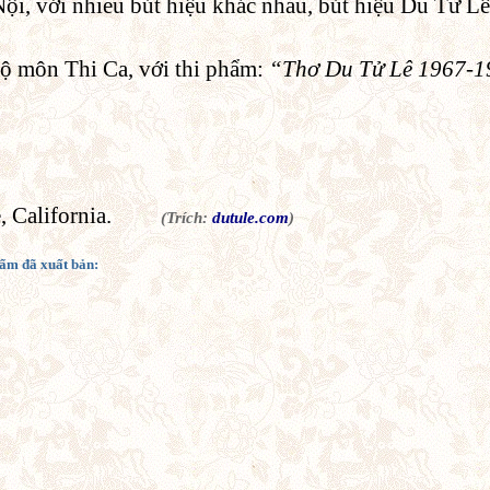
Nội, với nhiều bút hiệu khác nhau, bút hiệu Du Tử L
ộ môn Thi Ca, với thi phẩm:
“Thơ Du Tử Lê 1967-
, California.
(Trích:
dutule.com
)
ẩm đã xuất bản: