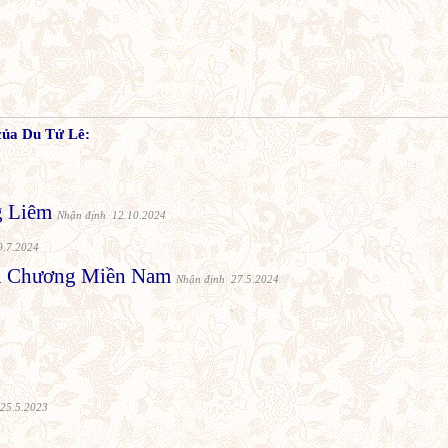
 của Du Tử Lê:
g Liêm
Nhận định 12.10.2024
9.7.2024
ăn Chương Miền Nam
Nhận định 27.5.2024
25.5.2023