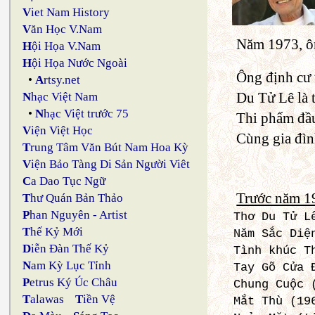
V
iet Nam History
V
ăn Học V.Nam
Năm 1973, ôn
H
ội Họa V.Nam
H
ội Họa Nước Ngoài
Ông định cư 
•
A
rtsy.net
Du Tử Lê là t
N
hạc Việt Nam
•
N
hạc Việt trước 75
Thi phẩm đầu
V
iện Việt Học
Cùng gia đìn
T
rung Tâm Văn Bút Nam Hoa Kỳ
V
iện Bảo Tàng Di Sản Người Viêt
C
a Dao Tục Ngữ
Trước năm 1
T
hư Quán Bản Thảo
P
han Nguyên - Artist
Thơ Du Tử L
T
hế Kỷ Mới
Năm Sắc Diệ
D
iễn Đàn Thế Kỷ
Tình khúc T
N
am Kỳ Lục Tỉnh
Tay Gõ Cửa 
P
etrus Ký Úc Châu
Chung Cuộc 
T
alawas
T
iền Vệ
Mắt Thù (19