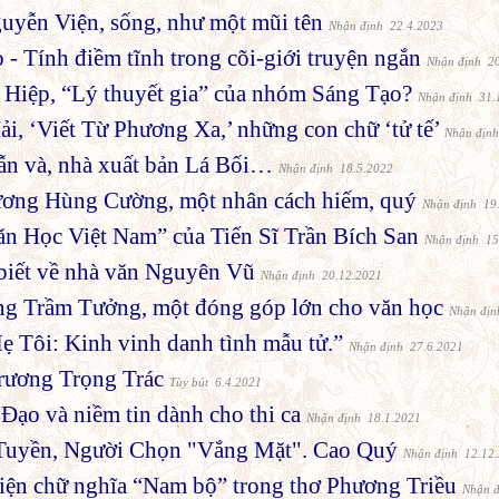
uyễn Viện, sống, như một mũi tên
Nhận định 22.4.2023
 - Tính điềm tĩnh trong cõi-giới truyện ngắn
Nhận định 2
 Hiệp, “Lý thuyết gia” của nhóm Sáng Tạo?
Nhận định 31.
i, ‘Viết Từ Phương Xa,’ những con chữ ‘tử tế’
Nhận địn
n và, nhà xuất bản Lá Bối…
Nhận định 18.5.2022
ơng Hùng Cường, một nhân cách hiếm, quý
Nhận định 19
ăn Học Việt Nam” của Tiến Sĩ Trần Bích San
Nhận định 15
 biết về nhà văn Nguyên Vũ
Nhận định 20.12.2021
ng Trầm Tưởng, một đóng góp lớn cho văn học
Nhận địn
ẹ Tôi: Kinh vinh danh tình mẫu tử.”
Nhận định 27.6.2021
Trương Trọng Trác
Tùy bút 6.4.2021
Đạo và niềm tin dành cho thi ca
Nhận định 18.1.2021
Tuyền, Người Chọn "Vắng Mặt". Cao Quý
Nhận định 12.12
hiện chữ nghĩa “Nam bộ” trong thơ Phương Triều
Nhận đ