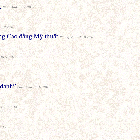
g
Nhận định 30.8.2017
5.12.2016
ng Cao đẳng Mỹ thuật
Phỏng vấn 31.10.2016
 16.5.2016
 danh”
Giới thiệu 28.10.2015
 11.12.2014
2013