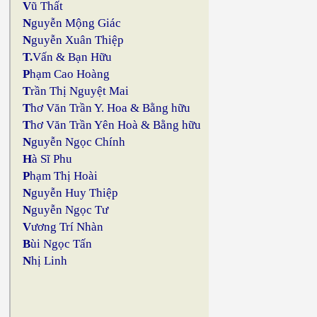
V
ũ Thất
N
guyễn Mộng Giác
N
guyễn Xuân Thiệp
T.
Vấn & Bạn Hữu
P
hạm Cao Hoàng
T
rần Thị Nguyệt Mai
T
hơ Văn Trần Y. Hoa & Bằng hữu
T
hơ Văn Trần Yên Hoà & Bằng hữu
N
guyễn Ngọc Chính
H
à Sĩ Phu
P
hạm Thị Hoài
N
guyễn Huy Thiệp
N
guyễn Ngọc Tư
V
ương Trí Nhàn
B
ùi Ngọc Tấn
N
hị Linh