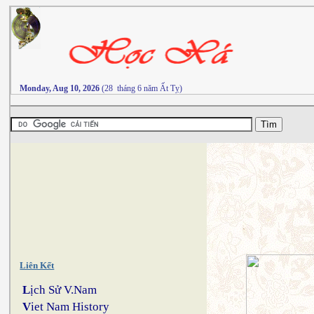
Monday, Aug 10, 2026
(28 tháng 6 năm Ất Tỵ)
Liên Kết
L
ịch Sử V.Nam
V
iet Nam History