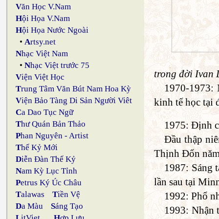
V
ăn Học V.Nam
H
ội Họa V.Nam
H
ội Họa Nước Ngoài
•
A
rtsy.net
N
hạc Việt Nam
•
N
hạc Việt trước 75
trong đời Ivan 
V
iện Việt Học
1970-1973: N
T
rung Tâm Văn Bút Nam Hoa Kỳ
V
iện Bảo Tàng Di Sản Người Viêt
kinh tế học tại
C
a Dao Tục Ngữ
1975: Định c
T
hư Quán Bản Thảo
P
han Nguyên - Artist
Đầu thập ni
T
hế Kỷ Mới
Thịnh Đốn năm
D
iễn Đàn Thế Kỷ
1987: Sáng t
N
am Kỳ Lục Tỉnh
lần sau tại Mi
P
etrus Ký Úc Châu
T
alawas
T
iền Vệ
1992: Phổ nh
D
a Màu
S
áng Tạo
1993: Nhận t
L
itViet
H
ợp Lưu