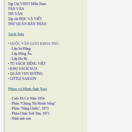
Tạp Chí VHNT Miền Nam
TÂN VĂN
TIN VĂN
Tạp chí ĐỌC VÀ VIẾT
THƯ QUÁN BẢN THẢO
Sách Xưa
• QUỐC VĂN GIÁO KHOA THƯ:
-
Lớp Sơ Đẳng
-
Lớp Đồng Ấu
-
Lớp Dự Bị
•
TỦ SÁCH TIẾNG VIỆT
•
KHO SÁCH XƯA
•
QUÁN VEN ĐƯỜNG
•
LITTLE SAIGON
Phim và Hình Ảnh Xưa
-
Cuộc Di Cư Năm 1954
-
Phim "Chúng Tôi Muốn Sống"
-
Phim "Nắng Chiều", 1973
-
Phim Chân Trời Tím, 1971
-
Hình ảnh xưa