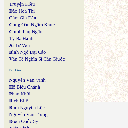
T
ruyện Kiều
Đ
ào Hoa Thi
C
ầm Giả Dẫn
C
ung Oán Ngâm Khúc
C
hinh Phụ Ngâm
T
ỳ Bà Hành
A
i Tư Vãn
B
ình Ngô Đại Cáo
V
ăn Tế Nghĩa Sĩ Cần Giuộc
Tác Giả
N
guyễn Văn Vĩnh
H
ồ Biểu Chánh
P
han Khôi
B
ích Khê
B
ình Nguyên Lộc
N
guyễn Văn Trung
D
oãn Quốc Sỹ