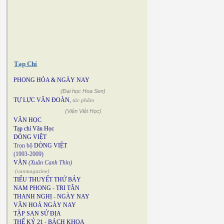
Tạp Chí
PHONG HÓA & NGÀY NAY
(Đại học Hoa Sen)
TỰ LỰC VĂN ĐOÀN
,
tác phẩm
(Viện Việt Học)
VĂN HỌC
Tạp chí Văn Học
DÒNG VIỆT
Trọn bộ
DÒNG VIỆT
(1993-2009)
VĂN
(Xuân Canh Thìn)
(vanmagazine)
TIỂU THUYẾT THỨ BẢY
NAM PHONG
-
TRI TÂN
THANH NGHỊ
-
NGÀY NAY
VĂN HOÁ NGÀY NAY
TẬP SAN SỬ ĐỊA
THẾ KỶ 21
-
BÁCH KHOA