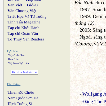
Bắc Ninh
cho d
V
ăn Việt
G
ió-O
1997: Soạn b
V
ăn Chương Việt
1999: Đêm nh
T
riết Học Và Tư Tưởng
T
inh Tấn Magazine
tháng 12)
.
T
ạp chí Khởi Hành
2003: Sáng t
T
ạp chí Quán Văn
Ngoài sáng t
T
ô Thùy Yên Readers
(Colors),
và Vi
Tự Điển:
•
Việt-Anh-Pháp
•
Hán Nôm
•
Việt Nam Tự Điển
Tác Phẩm
T
hiên Đô Chiếu
-
Wolfgang A
N
am Quốc Sơn Hà
-
Đặng Thế P
H
ịch Tướng Sĩ