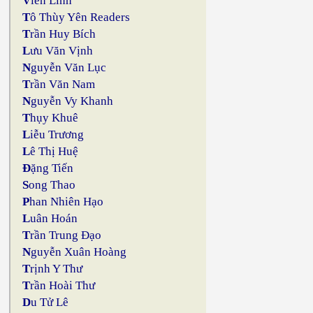
V
iên Linh
T
ô Thùy Yên Readers
T
rần Huy Bích
L
ưu Văn Vịnh
N
guyễn Văn Lục
T
rần Văn Nam
N
guyễn Vy Khanh
T
hụy Khuê
L
iễu Trương
L
ê Thị Huệ
Đ
ặng Tiến
S
ong Thao
P
han Nhiên Hạo
L
uân Hoán
T
rần Trung Đạo
N
guyễn Xuân Hoàng
T
rịnh Y Thư
T
rần Hoài Thư
D
u Tử Lê