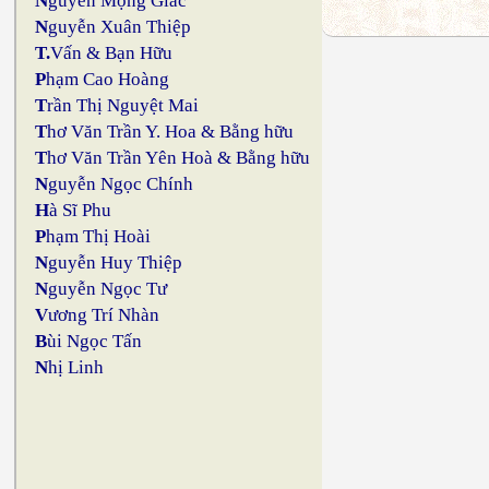
N
guyễn Mộng Giác
N
guyễn Xuân Thiệp
T.
Vấn & Bạn Hữu
P
hạm Cao Hoàng
T
rần Thị Nguyệt Mai
T
hơ Văn Trần Y. Hoa & Bằng hữu
T
hơ Văn Trần Yên Hoà & Bằng hữu
N
guyễn Ngọc Chính
H
à Sĩ Phu
P
hạm Thị Hoài
N
guyễn Huy Thiệp
N
guyễn Ngọc Tư
V
ương Trí Nhàn
B
ùi Ngọc Tấn
N
hị Linh