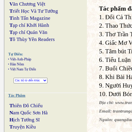
V
ăn Chương Việt
Tác phẩm đã
T
riết Học Và Tư Tưởng
1. Đổi Cả Th
T
inh Tấn Magazine
2. Thao Thức
T
ạp chí Khởi Hành
T
ạp chí Quán Văn
3. Thơ Trần 
T
ô Thùy Yên Readers
4. Giấc Mơ V
5. Tâm bút T
Tự Điển:
6. Tiểu Luận 
•
Việt-Anh-Pháp
•
Hán Nôm
7. Buổi Chiề
•
Việt Nam Tự Điển
8. Khi Bài Há
9. Người Huy
10. Dưới Bón
Tác Phẩm
Địa chỉ: www.tr
T
hiên Đô Chiếu
Email: trantrun
N
am Quốc Sơn Hà
H
ịch Tướng Sĩ
Nguồn: quangdu
T
ruyện Kiều