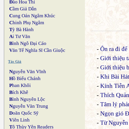
Đ
ào Hoa Thi
C
ầm Giả Dẫn
C
ung Oán Ngâm Khúc
C
hinh Phụ Ngâm
T
ỳ Bà Hành
A
i Tư Vãn
B
ình Ngô Đại Cáo
-
Ôn ra đi để 
V
ăn Tế Nghĩa Sĩ Cần Giuộc
-
Giới thiệu
Tác Giả
-
Giới thiệu
N
guyễn Văn Vĩnh
-
Khi Bài Há
H
ồ Biểu Chánh
-
Kính Tiễn 
P
han Khôi
B
ích Khê
-
Thích Quản
B
ình Nguyên Lộc
-
Tâm lý phả
N
guyễn Văn Trung
-
Ngọn gió Đ
D
oãn Quốc Sỹ
V
iên Linh
-
Từ Nguyễn V
T
ô Thùy Yên Readers