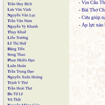
-
Vịn Câu T
T
rần Huy Bích
-
Bài Thơ Ch
L
ưu Văn Vịnh
N
guyễn Văn Lục
-
Cứu giúp nạ
T
rần Văn Nam
-
Áp lực nào
N
guyễn Vy Khanh
T
hụy Khuê
L
iễu Trương
L
ê Thị Huệ
Đ
ặng Tiến
S
ong Thao
P
han Nhiên Hạo
L
uân Hoán
T
rần Trung Đạo
N
guyễn Xuân Hoàng
T
rịnh Y Thư
T
rần Hoài Thư
D
u Tử Lê
V
ũ Thất