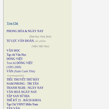
Tạp Chí
PHONG HÓA & NGÀY NAY
(Đại học Hoa Sen)
TỰ LỰC VĂN ĐOÀN
,
tác phẩm
(Viện Việt Học)
VĂN HỌC
Tạp chí Văn Học
DÒNG VIỆT
Trọn bộ
DÒNG VIỆT
(1993-2009)
VĂN
(Xuân Canh Thìn)
(vanmagazine)
TIỂU THUYẾT THỨ BẢY
NAM PHONG
-
TRI TÂN
THANH NGHỊ
-
NGÀY NAY
VĂN HOÁ NGÀY NAY
TẬP SAN SỬ ĐỊA
THẾ KỶ 21
-
BÁCH KHOA
Tạp Chí VHNT Miền Nam
TÂN VĂN