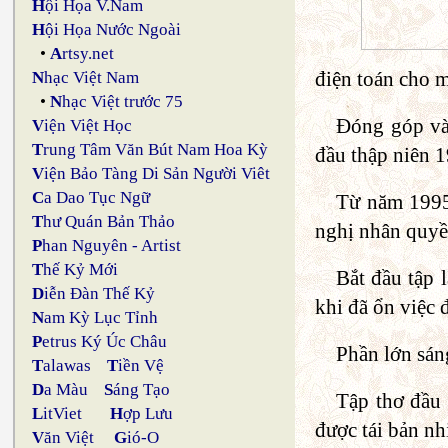
H
ội Họa V.Nam
H
ội Họa Nước Ngoài
•
A
rtsy.net
điện toán cho m
N
hạc Việt Nam
•
N
hạc Việt trước 75
Đóng góp vào
V
iện Việt Học
T
rung Tâm Văn Bút Nam Hoa Kỳ
đầu thập niên 
V
iện Bảo Tàng Di Sản Người Viêt
C
a Dao Tục Ngữ
Từ năm 1995,
T
hư Quán Bản Thảo
nghị nhân quyền
P
han Nguyên - Artist
T
hế Kỷ Mới
Bắt đầu tập 
D
iễn Đàn Thế Kỷ
khi đã ổn việc 
N
am Kỳ Lục Tỉnh
P
etrus Ký Úc Châu
Phần lớn sán
T
alawas
T
iền Vệ
D
a Màu
S
áng Tạo
Tập thơ đầu
L
itViet
H
ợp Lưu
được tái bản nh
V
ăn Việt
G
ió-O