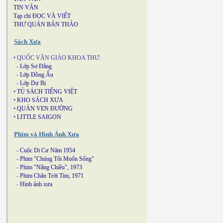
TIN VĂN
Tạp chí ĐỌC VÀ VIẾT
THƯ QUÁN BẢN THẢO
Sách Xưa
• QUỐC VĂN GIÁO KHOA THƯ:
-
Lớp Sơ Đẳng
-
Lớp Đồng Ấu
-
Lớp Dự Bị
•
TỦ SÁCH TIẾNG VIỆT
•
KHO SÁCH XƯA
•
QUÁN VEN ĐƯỜNG
•
LITTLE SAIGON
Phim và Hình Ảnh Xưa
-
Cuộc Di Cư Năm 1954
-
Phim "Chúng Tôi Muốn Sống"
-
Phim "Nắng Chiều", 1973
-
Phim Chân Trời Tím, 1971
-
Hình ảnh xưa